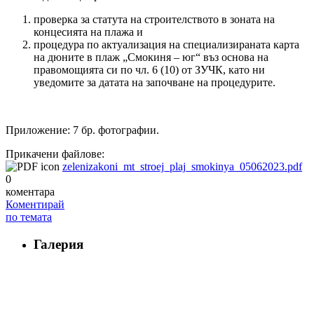
проверка за статута на строителството в зоната на
концесията на плажа и
процедура по актуализация на специализираната карта
на дюните в плаж „Смокиня – юг“ въз основа на
правомощията си по чл. 6 (10) от ЗУЧК, като ни
уведомите за датата на започване на процедурите.
Приложение: 7 бр. фотографии.
Прикачени файлове:
zelenizakoni_mt_stroej_plaj_smokinya_05062023.pdf
0
коментара
Коментирай
по темата
Галерия