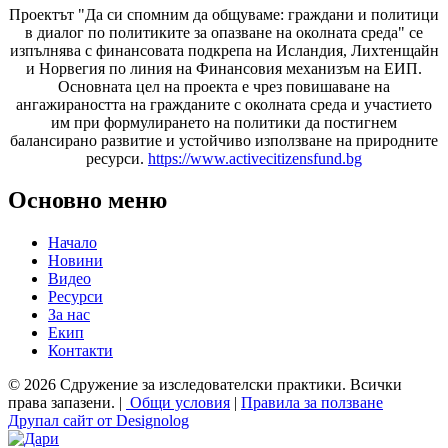
Проектът "Да си спомним да
общуваме
: граждани и политици
в диалог по политиките за опазване на околната среда" се
изпълнява с финансовата подкрепа на Исландия, Лихтенщайн
и Норвегия по линия на Финансовия механизъм на ЕИП.
Основната цел на проекта е чрез повишаване на
ангажираността на гражданите с околната среда и участието
им при формулирането на политики да постигнем
балансирано развитие и устойчиво използване на природните
ресурси.
https://www.activecitizensfund.bg
Основно меню
Начало
Новини
Видео
Ресурси
За нас
Екип
Контакти
© 2026 Сдружение за изследователски практики. Всички
права запазени. |
Общи условия
|
Правила за ползване
Друпал сайт от Designolog