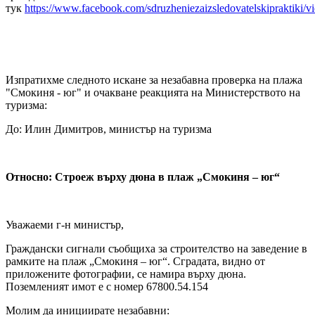
тук
https://www.facebook.com/sdruzheniezaizsledovatelskipraktiki
Изпратихме следното искане за незабавна проверка на плажа
"Смокиня - юг" и очакване реакцията на Министерството на
туризма:
До: Илин Димитров, министър на туризма
Относно: Строеж върху дюна в плаж „Смокиня – юг“
Уважаеми г-н министър,
Граждански сигнали съобщиха за строителство на заведение в
рамките на плаж „Смокиня – юг“. Сградата, видно от
приложените фотографии, се намира върху дюна.
Поземленият имот е с номер 67800.54.154
Молим да инициирате незабавни: