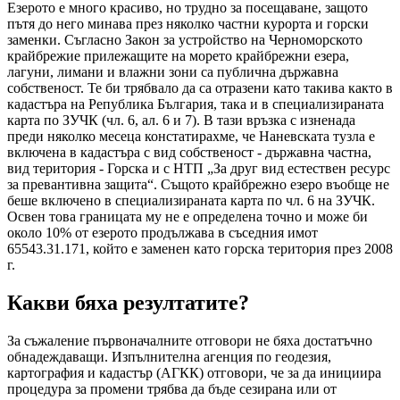
Езерото е много красиво, но трудно за посещаване, защото
пътя до него минава през няколко частни курорта и горски
заменки. Съгласно Закон за устройство на Черноморското
крайбрежие прилежащите на морето крайбрежни езера,
лагуни, лимани и влажни зони са публична държавна
собственост. Те би трябвало да са отразени като такива както в
кадастъра на Република България, така и в специализираната
карта по ЗУЧК (чл. 6, ал. 6 и 7). В тази връзка с изненада
преди няколко месеца констатирахме, че Наневската тузла е
включена в кадастъра с вид собственост - държавна частна,
вид територия - Горска и с НТП „За друг вид естествен ресурс
за превантивна защита“. Същото крайбрежно езеро въобще не
беше включено в специализираната карта по чл. 6 на ЗУЧК.
Освен това границата му не е определена точно и може би
около 10% от езерото продължава в съседния имот
65543.31.171, който е заменен като горска територия през 2008
г.
Какви бяха резултатите?
За съжаление първоначалните отговори не бяха достатъчно
обнадеждаващи. Изпълнителна агенция по геодезия,
картография и кадастър (АГКК) отговори, че за да инициира
процедура за промени трябва да бъде сезирана или от