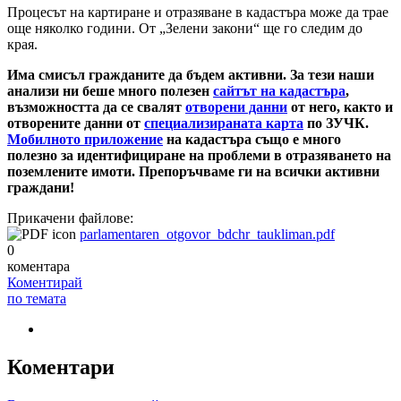
Процесът на картиране и отразяване в кадастъра може да трае
още няколко години. От „Зелени закони“ ще го следим до
края.
Има смисъл гражданите да бъдем активни. За тези наши
анализи ни беше много полезен
сайтът на кадастъра
,
възможността да се свалят
отворени данни
от него, както и
отворените данни от
специализираната карта
по ЗУЧК.
Мобилното приложение
на кадастъра също е много
полезно за идентифициране на проблеми в отразяването на
поземлените имоти. Препоръчваме ги на всички активни
граждани!
Прикачени файлове:
parlamentaren_otgovor_bdchr_taukliman.pdf
0
коментара
Коментирай
по темата
Коментари