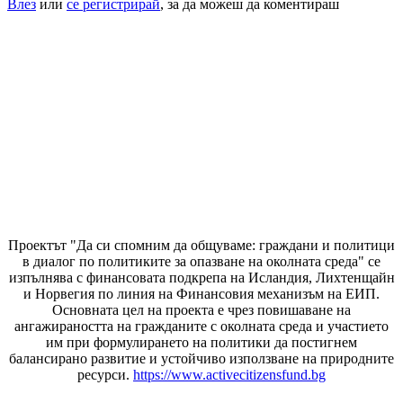
Влез
или
се регистрирай
, за да можеш да коментираш
Проектът "Да си спомним да
общуваме
: граждани и политици
в диалог по политиките за опазване на околната среда" се
изпълнява с финансовата подкрепа на Исландия, Лихтенщайн
и Норвегия по линия на Финансовия механизъм на ЕИП.
Основната цел на проекта е чрез повишаване на
ангажираността на гражданите с околната среда и участието
им при формулирането на политики да постигнем
балансирано развитие и устойчиво използване на природните
ресурси.
https://www.activecitizensfund.bg