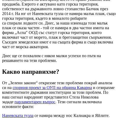
продажба. Езерото е актувано като горска територия,
собственост на държавното ловно стопанство Балчик през
2014 г. На юг от Наневската тузла се намира малък плаж, също
горска територия, където в миналото рибарите
са спирали лодките си. Днес, за наша изненада този малък
плаж се оказа частен - той се намира в два частни имота на
фирма „Аспа" ООД със статут горска територия, които
включват част от морето, плаж и брегозащитни съоръжения.
Съседен земеделски имот е на същата фирма и също включва
част от морска акватория.
Днес ще се похвалим с някои малки успехи по пътя на
решаването на тези проблеми.
Какво направихме?
От „Зелени закони“ открихме тези проблеми покрай анализа
си на
спорния проект за ОУП на община Каварна
и сезирахме
компетентните държавни институции за този проблем. По
наш сигнал народният представител Стела Николова
зададе
парламентарен въпрос
. Тези сигнали включваха
основните факти:
Наневската тузла
се намира между нос Калиакра и Яйлите.