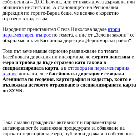
собственика – ДЛС Балчик, или от някоя друга държавна или
общинска институция. А становището на Регионална
дирекция по горите-Варна беше, че всичко е коректно
отразено в кадастъра.
Народният представител Стела Николова зададе
втори
парламентарен въпрос
по темата, а ние от „Зелени закони“ се
обърнахме и към Басейнова дирекция „Черноморски район“.
Този път вече имаше сериозно раздвижване по темата.
Басейновата дирекция ни информира, че
езерото наистина е
езеро и трябва да бъде отразено като такова в
специализираната карта
, а в
отговора на парламентарния
въпрос
допълни, че е
басейновата дирекция е сезирала
Агенцията по геодезия, картография и кадастър, която е
възложила неговото отразяване в специализираната карта
по ЗУЧК
.
Така с малко гражданска активност и парламентарна
ангажираност бе задвижена процедурата за обявяване на
горската територия за езеро, публична държавна собственост.