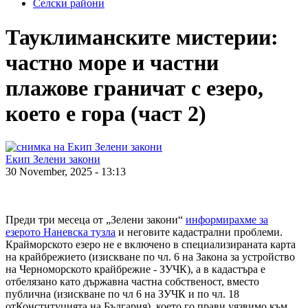
Селски райони
Тауклиманските мистерии:
частно море и частни
плажове граничат с езеро,
което е гора (част 2)
Екип Зелени закони
30 November, 2025 - 13:13
Преди три месеца от „Зелени закони“
информирахме за
езерото Наневска тузла
и неговите кадастрални проблеми.
Крайморското езеро не е включено в специализираната карта
на крайбрежието (изискване по чл. 6 на Закона за устройство
на Черноморското крайбрежие - ЗУЧК), а в кадастъра е
отбелязано като държавна частна собственост, вместо
публична (изискване по чл 6 на ЗУЧК и по чл. 18
отКонституцията на България), което го прави уязвимо към