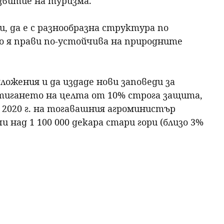
звитие на туризма.
и, да е с разнообразна структура по
о я прави по-устойчива на природните
ожения и да издаде нови заповеди за
стигането на целта от 10% строга защита,
 2020 г. на тогавашния агроминистър
 над 1 100 000 декара стари гори (близо 3%