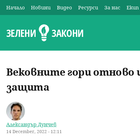
Начало
Новини
Видео
Ресурси
За нас
Екип
О
с
ЗЕЛЕНИ
ЗАКОНИ
н
о
Вековните гори отново
в
защита
н
о
м
Александър Дунчев
14 December, 2022 - 12:11
е