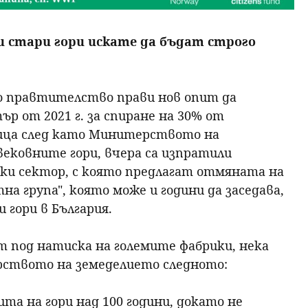
 стари гори искате да бъдат строго
о правтителство прави нов опит да
р от 2021 г. за спиране на 30% от
мица след като Минитерството на
вековните гори, вчера са изпратили
ки сектор, с която предлагат отмяната на
на група", която може и години да заседава,
 гори в България.
т под натиска на големите фабрики, нека
рството на земеделието следното:
ита на гори над 100 години, докато не