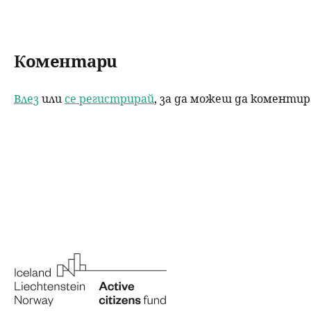
e
er
e
l
re
b
dI
Коментари
o
n
o
Влез
или
се регистрирай
, за да можеш да коменти
k