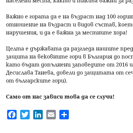
населени места, както и такива важни за ра
Важно е гората да е на възраст над 100 годин
отношение на възраст и видов състав, коет
нарушения, и да е важна за местните хора!
Целта е държавата да разгледа нашите предл
защита на вековните гори в България до по
като бъдат допълнени заповедите от 2016 и
Десислава Танева, довели до защитата от сечи
от българските гори).
Само от нас зависи това да се случи!
F
T
Li
E
S
a
w
n
m
h
c
itt
k
ai
a