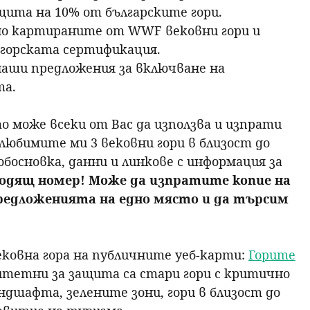
щита на 10% от българските гори.
но картираните от WWF вековни гори и
-горската сертификация.
наши предложения за включване на
та.
то може всеки от Вас да използва и изпрати
любимите ми 3 вековни гори в близост до
босновка, данни и линкове с информация за
одящ номер! Може да изпратите копие на
предложенията на едно място и да търсим
ковна гора на публичните уеб-карти:
Горите
итетни за защита са стари гори с критично
ндшафта, зелените зони, гори в близост до