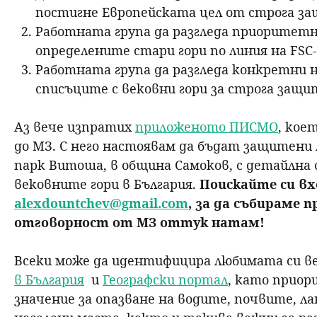
постигне Европейската цел от строга за
Работната група да разгледа приоритет
определените стари гори по линия на FSC
Работната група да разгледа конкретни 
списъците с вековни гори за строга защи
Аз вече изпратих
приложеното ПИСМО
, кое
до МЗ. С него настоявам да бъдат защитени 
парк Витоша, в община Самоков, с детайлна о
вековните гори в България.
Поискайте си вх
alexdountchev@gmail.com
, за да събираме 
отговорност от МЗ оттук натам!
Всеки може да идентифицира любимата си ве
в България
и
Географски портал
, като приор
значение за опазване на водите, почвите, ла