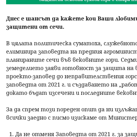
Днес е шансът да кажете кои Ваши любими
защитени от сечи.
В цялата политическа суматоха, служебнот
елиминира заповедта на предния агроминистъ
планираните сечи във вековните гори. Сед
земеделието заяви готовност за защита на 
проекто-заповед до неправителствения горс
заповедта от 2021 г. и създаването на „работ
докато бъдат изсечени и последните вековни
За да спрем този пореден опит да ни излъжа
всички заедно с писмо изискаме от Министе
Да не отменя Заповедта от 2021 г. за защ