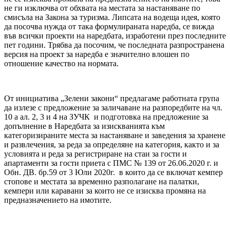
не ги изключва от обхвата на местата за настаняване по
смисъла на Закона за туризма. Липсата на водеща идея, която
да посочва нужда от така формулираната наредба, се вижда
във всички проекти на наредбата, изработени през последните
пет години. Трябва да посочим, че последната разпространена
версия на проект за наредба е значително влошен по
отношение качество на нормата.
От инициатива „Зелени закони“ предлагаме работната група
да излезе с предложение за заличаване на разпоредбите на чл.
10 а ал. 2, 3 и 4 на ЗУЧК и подготовка на предложение за
допълнение в Наредбата за изискванията към
категоризираните места за настаняване и заведения за хранене
и развлечения, за реда за определяне на категория, както и за
условията и реда за регистриране на стаи за гости и
апартаменти за гости приета с ПМС № 139 от 26.06.2020 г. и
Обн. ДВ. бр.59 от 3 Юли 2020г. в които да се включат кемпер
стопове и местата за временно разполагане на палатки,
кемпери или каравани за които не се изисква промяна на
предназначението на имотите.