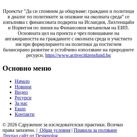
Проектът "Да си спомним да
общуваме
: граждани и политици
в диалог по политиките за опазване на околната среда" се
изпълнява с финансовата подкрепа на Исландия, Лихтенщайн
и Норвегия по линия на Финансовия механизъм на ЕИП.
Основната цел на проекта е чрез повишаване на
ангажираността на гражданите с околната среда и участието
им при формулирането на политики да постигнем
балансирано развитие и устойчиво използване на природните
ресурси.
https://www.activecitizensfund.bg
Основно меню
Начало
Новини
Видео
Ресурси
За нас
Екип
Контакти
© 2026 Сдружение за изследователски практики. Всички
права запазени. |
Общи условия
|
Правила за ползване
Друпал сайт от Designolog