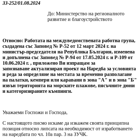
ЗЗ-252/01.08.2024
До: Министерство на регионалното
развитие и благоустройството
Относно: Работата на междуведомствената работна група,
създадена със Заповед № Р-52 от 12 март 2024 г. на
министър-председателя на Република България, изменена
и допълнена със Заповед № Р-94 от 17.05.2024 г. и Р-109 от
10.06.2024 г. , приложено Ви изпращам за
запознаване актуализиран проект на Наредба за условията
и реда за определяне на местата за временно разполагане
на палатки, кемпери или каравани в зона "А" и в зона "Б"
извън територията на морските плажове, пясъчните дюни
и категоризираните къмпинги.
Уважаеми Госпожи и Господа,
С настоящото писмо искаме да изкажем своята принципна
позиция относно липсата на необходимост от изработването
на наредбата по чл. 10а пар. 3 на ЗУЧК.