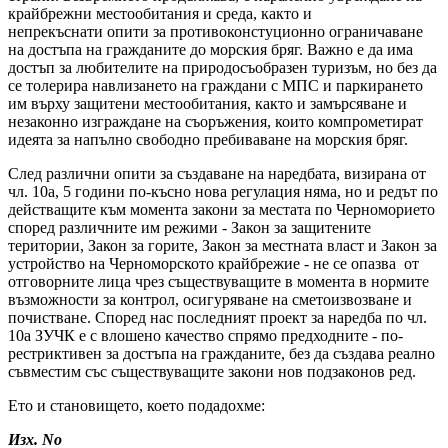
крайбрежни местообитания и среда, както и
непрекъснати опити за противоконстуционно ограничаване
на достъпа на гражданите до морския бряг. Важно е да има
достъп за любителите на природосъобразен туризъм, но без да
се толерира навлизането на граждани с МПС и паркирането
им върху защитени местообитания, както и замърсяване и
незаконно изграждане на съоръжения, които компрометират
идеята за напълно свободно пребиваване на морския бряг.
След различни опити за създаване на наредбата, визирана от
чл. 10а, 5 години по-късно нова регулация няма, но и редът по
действащите към момента закони за местата по Черноморието
според различните им режими - Закон за защитените
територии, Закон за горите, Закон за местната власт и Закон за
устройство на Черноморското крайбрежие - не се опазва от
отговорните лица чрез съществуващите в момента в нормите
възможности за контрол, осигуряване на сметоизвозване и
почистване. Според нас последният проект за наредба по чл.
10а ЗУЧК е с влошено качество спрямо предходните - по-
рестриктивен за достъпа на гражданите, без да създава реално
съвместим със съществуващите закони нов подзаконов ред.
Ето и становището, което подадохме:
Изх. No