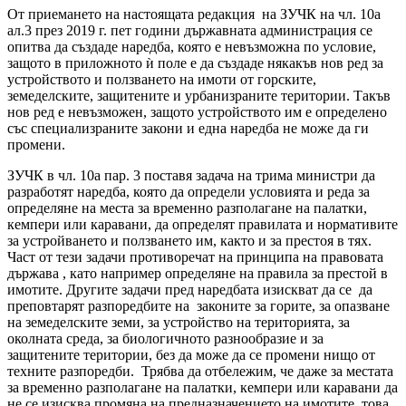
От приемането на настоящата редакция на ЗУЧК на чл. 10а
ал.3 през 2019 г. пет години държавната администрация се
опитва да създаде наредба, която е невъзможна по условие,
защото в приложното ѝ поле е да създаде някакъв нов ред за
устройството и ползването на имоти от горските,
земеделските, защитените и урбанизраните територии. Такъв
нов ред е невъзможен, защото устройството им е определено
със специализраните закони и една наредба не може да ги
промени.
ЗУЧК в чл. 10а пар. 3 поставя задача на трима министри да
разработят наредба, която да определи условията и реда за
определяне на места за временно разполагане на палатки,
кемпери или каравани, да определят правилата и нормативите
за устройването и ползването им, както и за престоя в тях.
Част от тези задачи противоречат на принципа на правовата
държава , като например определяне на правила за престой в
имотите. Другите задачи пред наредбата изискват да се да
преповтарят разпоредбите на законите за горите, за опазване
на земеделските земи, за устройство на територията, за
околната среда, за биологичното разнообразие и за
защитените територии, без да може да се промени нищо от
техните разпоредби. Трябва да отбележим, че даже за местата
за временно разполагане на палатки, кемпери или каравани да
не се изисква промяна на предназначението на имотите, това