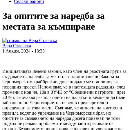
Селски райони
За опитите за наредба за
местата за къмпиране
Вера Стаевска
1 August, 2024 - 13:33
Инициативата Зелени закони, като член на работната група за
създаване на наредба за местата за къмпиране по Закона за
черноморското крайбрежие, днес подадохме становище за
поредния проект. Напомняме, че в настоящата редакция, след
промени с нов чл. 10а в ЗУЧК от "Обединени патриоти" през
2019 г. се очаква разполагането на палатки и кемпери да бъде
забранено по Черноморието - освен в предварително
определени за това места. Смятаме, че липсата на контрол и
правила водят до увреждане на Черноморския бряг, но
опитите за създаването на наредба досега показват, че този
подход не решава проблемите между заинтересованите
страни. Безвремието продължава, с паралелно увреждане на