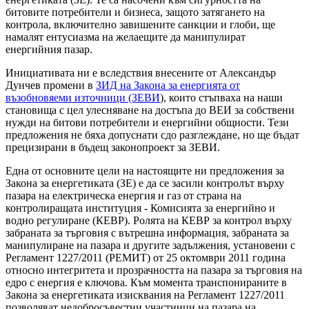
битовите потребители и бизнеса, защото затягането на
контрола, включително завишените санкции и глоби, ще
намалят ентусиазма на желаещите да манипулират
енергийния пазар.
Инициативата ни е вследствия внесените от Александър
Дунчев промени в
ЗИД на Закона за енергията от
възобновяеми източници (ЗЕВИ
), които стъпваха на наши
становища с цел улесняване на достъпа до ВЕИ за собствени
нужди на битови потребители и енергийни общности. Тези
предложения не бяха допуснати сдо разглеждане, но ще бъдат
прецизирани в бъдещ законопроект за ЗЕВИ.
Една от основните цели на настоящите ни предложения за
Закона за енергетиката (ЗЕ) е да се засили контролът върху
пазара на електрическа енергия и газ от страна на
контролиращата институция - Комисията за енергийно и
водно регулиране (КЕВР). Ролята на КЕВР за контрол върху
забраната за търговия с вътрешна информация, забраната за
манипулиране на пазара и другите задължения, установени с
Регламент 1227/2011 (РЕМИТ) от 25 октомври 2011 година
относно интегритета и прозрачността на пазара за търговия на
едро с енергия е ключова. Към момента транспонираните в
Закона за енергетиката изисквания на Регламент 1227/2011
позволяват недобросъвестни участници на пазара на