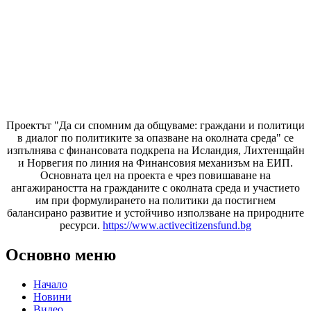
Проектът "Да си спомним да
общуваме
: граждани и политици
в диалог по политиките за опазване на околната среда" се
изпълнява с финансовата подкрепа на Исландия, Лихтенщайн
и Норвегия по линия на Финансовия механизъм на ЕИП.
Основната цел на проекта е чрез повишаване на
ангажираността на гражданите с околната среда и участието
им при формулирането на политики да постигнем
балансирано развитие и устойчиво използване на природните
ресурси.
https://www.activecitizensfund.bg
Основно меню
Начало
Новини
Видео