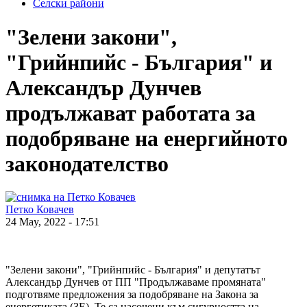
Селски райони
"Зелени закони",
"Грийнпийс - България" и
Александър Дунчев
продължават работата за
подобряване на енергийното
законодателство
Петко Ковачев
24 May, 2022 - 17:51
"Зелени закони", "Грийнпийс - България" и депутатът
Александър Дунчев от ПП "Продължаваме промяната"
подготвяме предложения за подобряване на Закона за
енергетиката (ЗЕ). Те са насочени към сигурността на