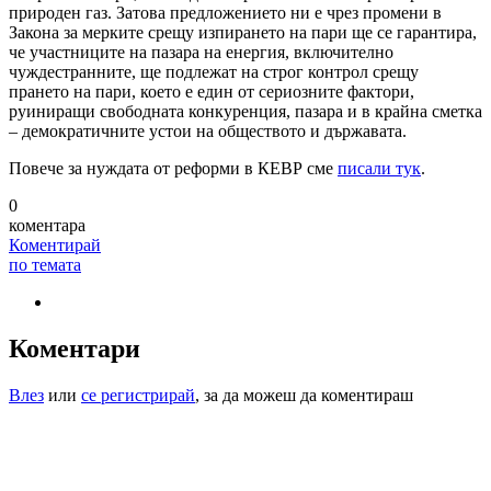
природен газ. Затова предложението ни е чрез промени в
Закона за мерките срещу изпирането на пари ще се гарантира,
че участниците на пазара на енергия, включително
чуждестранните, ще подлежат на строг контрол срещу
прането на пари, което е един от сериозните фактори,
руиниращи свободната конкуренция, пазара и в крайна сметка
– демократичните устои на обществото и държавата.
Повече за нуждата от реформи в КЕВР сме
писали тук
.
0
коментара
Коментирай
по темата
Коментари
Влез
или
се регистрирай
, за да можеш да коментираш