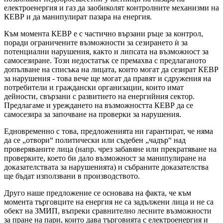
електроенергия и газ да заобиколят контролните механизми на
КЕВР и да манипулират пазара на енергия.
Към момента КЕВР е с частично вързани ръце за контрол,
поради ограничените възможности за сезирането ѝ за
потенциални нарушения, както и липсата на възможност за
самосезиране. Този недостатък се премахва с предлаганото
допълване на списъка на лицата, които могат да сезират КЕВР
за нарушения - това вече ще могат да правят и сдружения на
потребители и граждански организации, които имат
дейности, свързани с развитието на енергийния сектор.
Предлагаме и уреждането на възможността КЕВР да се
самосезира за започване на проверки за нарушения.
Едновременно с това, предложенията ни гарантират, че няма
да се „отвори“ политически или съдебен „чадър“ над
проверяваните лица (напр. чрез забавяне или прекратяване на
проверките, което би дало възможност за манипулиране на
доказателствата за нарушенията) и събраните доказателства
ще бъдат използвани в производството.
Друго наше предложение се основава на факта, че към
момента търговците на енергия не са задължени лица и не са
обект на ЗМИП, въпреки сравнително лесните възможности
за пране на пари, които дава търговията с електроенергия и