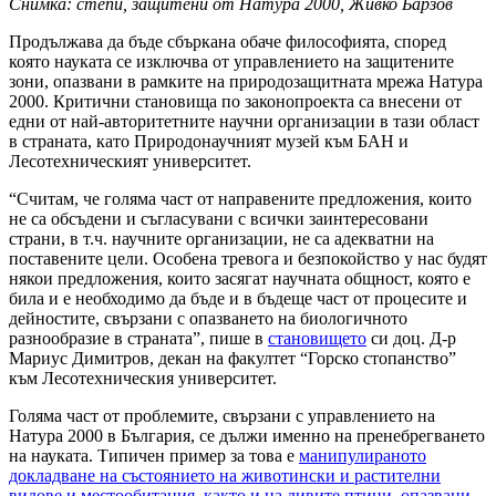
Снимка: степи, защитени от Натура 2000, Живко Барзов
Продължава да бъде сбъркана обаче философията, според
която науката се изключва от управлението на защитените
зони, опазвани в рамките на природозащитната мрежа Натура
2000. Критични становища по законопроекта са внесени от
едни от най-авторитетните научни организации в тази област
в страната, като Природонаучният музей към БАН и
Лесотехническият университет.
“Считам, че голяма част от направените предложения, които
не са обсъдени и съгласувани с всички заинтересовани
страни, в т.ч. научните организации, не са адекватни на
поставените цели. Особена тревога и безпокойство у нас будят
някои предложения, които засягат научната общност, която е
била и е необходимо да бъде и в бъдеще част от процесите и
дейностите, свързани с опазването на биологичното
разнообразие в страната”, пише в
становището
си доц. Д-р
Мариус Димитров, декан на факултет “Горско стопанство”
към Лесотехническия университет.
Голяма част от проблемите, свързани с управлението на
Натура 2000 в България, се дължи именно на пренебрегването
на науката. Типичен пример за това е
манипулираното
докладване на състоянието на животински и растителни
видове и местообитания, както и на дивите птици, опазвани