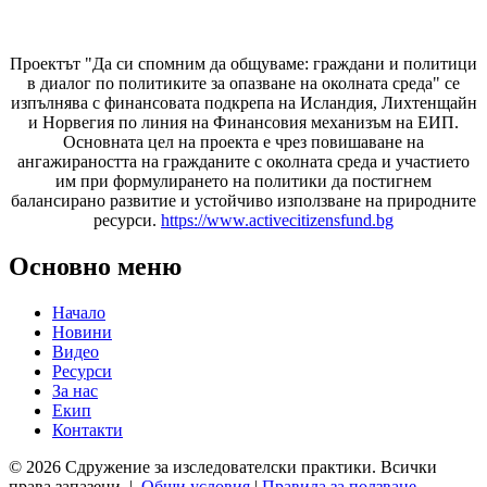
Проектът "Да си спомним да
общуваме
: граждани и политици
в диалог по политиките за опазване на околната среда" се
изпълнява с финансовата подкрепа на Исландия, Лихтенщайн
и Норвегия по линия на Финансовия механизъм на ЕИП.
Основната цел на проекта е чрез повишаване на
ангажираността на гражданите с околната среда и участието
им при формулирането на политики да постигнем
балансирано развитие и устойчиво използване на природните
ресурси.
https://www.activecitizensfund.bg
Основно меню
Начало
Новини
Видео
Ресурси
За нас
Екип
Контакти
© 2026 Сдружение за изследователски практики. Всички
права запазени. |
Общи условия
|
Правила за ползване