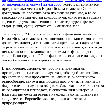
от европейската мрежа Натура 2000
, което България внесе
преди няколко месеца в Европейската комисия. От това
докладване на практика бяха изключени учените, а то бе
възложено на два частни консорциума, които не извършиха
теренни проучвания, а единствено литературен преглед на
стари данни, срещу сумата от 16 милиона лева.
Тази седмица “Зелени закони” внесе официална жалба до
Европейската комисия за манипулираните данни, които водят
до невъзможност да се планират и предприемат адекватни
мерки за защита на тези видове и местообитания, както и до
невъзможност възстановяването им да се финансира с
европейски средства. ЕС не финансира опазване на видове и
местообитания в благоприятно състояние.
В заключение, смятаме, че порочната практика на
пренебрегване на гласа на науката трябва да бъде незабавно
прекратена и при промените на Закона за биологичното
разнообразие, както и при последващото му изпълнение да
бъде въвлечена научната общност. Само така ще се гарантира,
че се защитава и природата, и общественият интерес, а
България ще може да разчита на ефективно използване на
фондовете от Европейския съюз, предназначени за
природозащита.