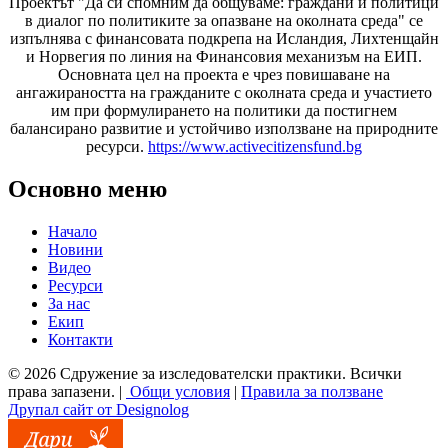
Проектът "Да си спомним да
общуваме
: граждани и политици
в диалог по политиките за опазване на околната среда" се
изпълнява с финансовата подкрепа на Исландия, Лихтенщайн
и Норвегия по линия на Финансовия механизъм на ЕИП.
Основната цел на проекта е чрез повишаване на
ангажираността на гражданите с околната среда и участието
им при формулирането на политики да постигнем
балансирано развитие и устойчиво използване на природните
ресурси.
https://www.activecitizensfund.bg
Основно меню
Начало
Новини
Видео
Ресурси
За нас
Екип
Контакти
© 2026 Сдружение за изследователски практики. Всички
права запазени. |
Общи условия
|
Правила за ползване
Друпал сайт от Designolog