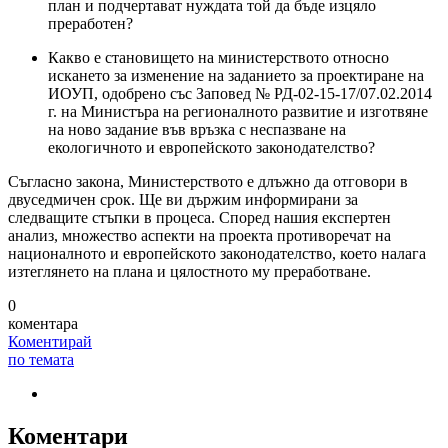
план и подчертават нуждата той да бъде изцяло
преработен?
Какво е становището на министерството относно
искането за изменение на заданието за проектиране на
ИОУП, одобрено със Заповед № РД-02-15-17/07.02.2014
г. на Министъра на регионалното развитие и изготвяне
на ново задание във връзка с неспазване на
екологичното и европейското законодателство?
Съгласно закона, Министерството е длъжно да отговори в
двуседмичен срок. Ще ви държим информирани за
следващите стъпки в процеса. Според нашия експертен
анализ, множество аспекти на проекта противоречат на
националното и европейското законодателство, което налага
изтеглянето на плана и цялостното му преработване.
0
коментара
Коментирай
по темата
Коментари