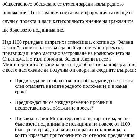
общественото обсъждане се отменя заради извънредното
положение. От тогава няма никаква информация какво ще се
случи с проекта и дали категоричното мнение на гражданите
ще бъде взето под внимание.
Над 1100 граждани изпратиха становища, с копие до “Зелени
закони”, в които настояват да не бъде приеман проектът,
предвиждащ ново масивно застрояване на крайбрежието на
Странджа. По тази причина, Зелени закони внесе в
Министерството искане за достъп до обществена информация,
с което настояваме да получим отговори на следните въпроси:
Предвижда ли се общественото обсъждане да се състои
след отмяната на извънредното положение и в какъв
срок?
Предвиждат ли се междувременно промени в
предоставения за обсъждане проект?
По какъв начин Министерството ще гарантира, че ще
бъде взета под внимание позицията на повече от 1100
български граждани, които изпратиха становища, в
които изразяват притеснението си относно предлагания