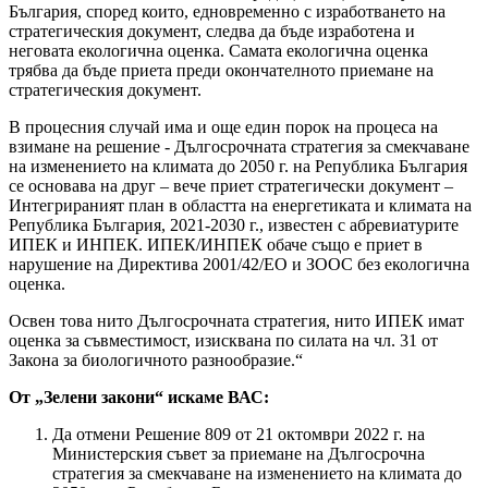
България, според които, едновременно с изработването на
стратегическия документ, следва да бъде изработена и
неговата екологична оценка. Самата екологична оценка
трябва да бъде приета преди окончателното приемане на
стратегическия документ.
В процесния случай има и още един порок на процеса на
взимане на решение - Дългосрочната стратегия за смекчаване
на изменението на климата до 2050 г. на Република България
се основава на друг – вече приет стратегически документ –
Интегрираният план в областта на енергетиката и климата на
Република България, 2021-2030 г., известен с абревиатурите
ИПЕК и ИНПЕК. ИПЕК/ИНПЕК обаче също е приет в
нарушение на Директива 2001/42/ЕО и ЗООС без екологична
оценка.
Освен това нито Дългосрочната стратегия, нито ИПЕК имат
оценка за съвместимост, изисквана по силата на чл. 31 от
Закона за биологичното разнообразие.“
От „Зелени закони“ искаме ВАС:
Да отмени Решение 809 от 21 октомври 2022 г. на
Министерския съвет за приемане на Дългосрочна
стратегия за смекчаване на изменението на климата до