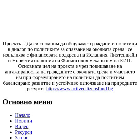
Проектът "Да си спомним да
общуваме
: граждани и политици
в диалог по политиките за опазване на околната среда" се
изпълнява с финансовата подкрепа на Исландия, Лихтенщайн
и Норвегия по линия на Финансовия механизъм на ЕИП.
Основната цел на проекта е чрез повишаване на
ангажираността на гражданите с околната среда и участието
им при формулирането на политики да постигнем
балансирано развитие и устойчиво използване на природните
ресурси.
https://www.activecitizensfund.bg
Основно меню
Начало
Новини
Видео
Ресурси
За нас