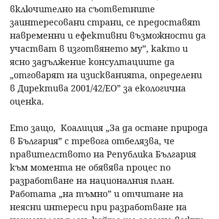
включително на съответните
заинтересовани страни, се предоставят
навременни и ефективни възможности да
участват в изготвянето му”, както и
ясно задължение консултациите да
„отговарят на изискванията, определени
в Директива 2001/42/ЕО” за екологична
оценка.
Ето защо, Коалиция „За да остане природа
в България” с тревога отбелязва, че
правителството на Република България
към момента не обявява процес по
разработване на националния план.
Работата „на тъмно” и отчитане на
неясни интереси при разработване на