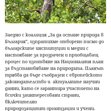
Заедно с коалиция „За да остане природа в
България”, изпратихме отворено писмо до
българските институции и медии с
настояване за прозрачен и приобщаващ
процес по изготвяне на Националния план
за възстановяване на природата. Планът
трябва да бъде съобразен с европейското
законодателство и актуалните научни
данни, като се гарантира участието на
всички заинтересовани страни,
включително
природозащитни организации и учени.