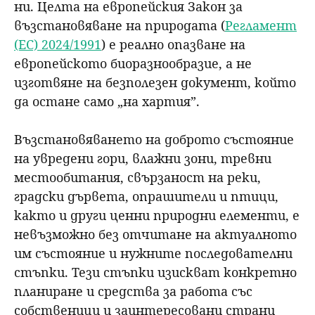
ни. Целта на европейския Закон за
възстановяване на природата (
Регламент
(ЕС) 2024/1991
) е реално опазване на
европейското биоразнообразие, а не
изготвяне на безполезен документ, който
да остане само „на хартия”.
Възстановяването на доброто състояние
на увредени гори, влажни зони, тревни
местообитания, свързаност на реки,
градски дървета, опрашители и птици,
както и други ценни природни елементи, е
невъзможно без отчитане на актуалното
им състояние и нужните последователни
стъпки. Тези стъпки изискват конкретно
планиране и средства за работа със
собственици и заинтересовани страни