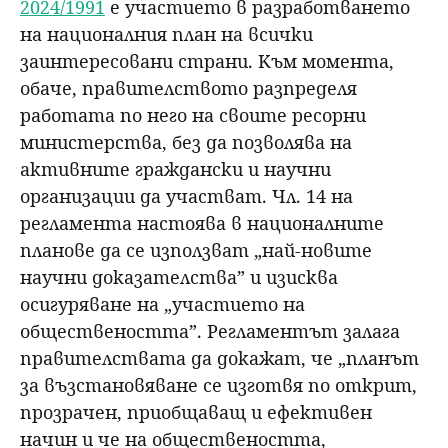
2024/1991
е участието в разработването
на националния план на всички
заинтересовани страни. Към момента,
обаче, правителството разпределя
работата по него на своите ресорни
министерства, без да позволява на
активните граждански и научни
организации да участват. Чл. 14 на
регламента настоява в националните
планове да се използват „най-новите
научни доказателства” и изисква
осигуряване на „участието на
обществеността”. Регламентът залага
правителствата да докажат, че „планът
за възстановяване се изготвя по открит,
прозрачен, приобщаващ и ефективен
начин и че на обществеността,