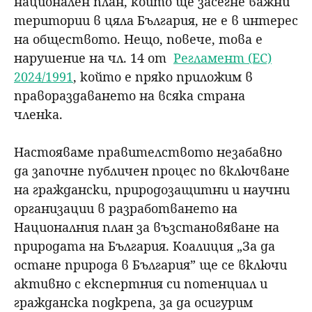
национален план, който ще засегне важни
територии в цяла България, не е в интерес
на обществото. Нещо, повече, това е
нарушение на чл. 14 от
Регламент (ЕС)
2024/1991
, който е пряко приложим в
правораздаването на всяка страна
членка.
Настояваме правителството незабавно
да започне публичен процес по включване
на граждански, природозащитни и научни
организации в разработването на
Националния план за възстановяване на
природата на България. Коалиция „За да
остане природа в България” ще се включи
активно с експертния си потенциал и
гражданска подкрепа, за да осигурим