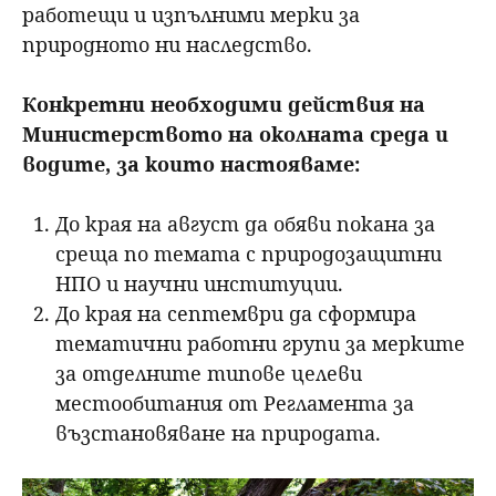
работещи и изпълними мерки за
природното ни наследство.
Конкретни необходими действия на
Министерството на околната среда и
водите, за които настояваме:
До края на август да обяви покана за
среща по темата с природозащитни
НПО и научни институции.
До края на септември да сформира
тематични работни групи за мерките
за отделните типове целеви
местообитания от Регламента за
възстановяване на природата.