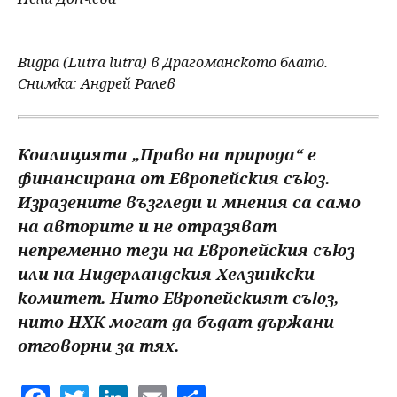
Видра (Lutra lutra) в Драгоманското блато.
Снимка: Андрей Ралев
Коалицията „Право на природа“ е
финансирана от Европейския съюз.
Изразените възгледи и мнения са само
на авторите и не отразяват
непременно тези на Европейския съюз
или на Нидерландския Хелзинкски
комитет. Нито Европейският съюз,
нито НХК могат да бъдат държани
отговорни за тях.
F
T
Li
E
S