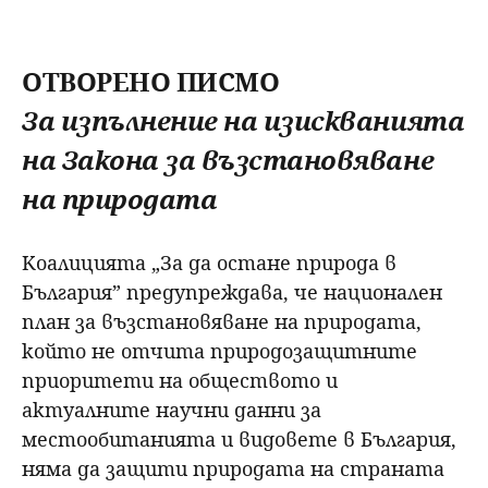
ОТВОРЕНО ПИСМО
За изпълнение на изискванията
на Закона за възстановяване
на природата
Коалицията „За да остане природа в
България” предупреждава, че национален
план за възстановяване на природата,
който не отчита природозащитните
приоритети на обществото и
актуалните научни данни за
местообитанията и видовете в България,
няма да защити природата на страната