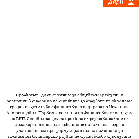
Проектът "Да си спомним да
общуваме
: граждани и
политици в диалог по политиките за опазване на околната
среда" се изпълнява с финансовата подкрепа на Исландия,
Лихтенщайн и Норвегия по линия на Финансовия механизъм
на ЕИП. Основната цел на проекта е чрез повишаване на
ангажираността на гражданите с околната среда и
участието им при формулирането на политики да
постигнем балансирано развитие и устойчиво използване