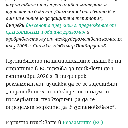
разчистване на изгорял дървен материал и
изнасяне на боклуци. Драгоманското блато все
още не е обявено за защитена територия,
въпреки
внесеното през 2005 г. предложение от
СДП БАЛКАНИ и община Драгоман
и
одобряването му от междуведомствена комисия
през 2008 г. Снимка: Любомир Попйорданов
Изготвянето на националните планове на
страните в ЕС трябва да приключи до 1
септември 2026 г. В този срок
регламентът изисква да се осъществят
„подготвително наблюдение и научни
изследвания, необходими, за да се
определят мерките за възстановяване”.
Изрично изискване в
Регламент (ЕС)