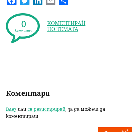
a
w
n
m
h
c
itt
k
ai
a
0
КОМЕНТИРАЙ
e
er
e
l
re
ПО ТЕМАТА
коментара
b
dI
o
n
o
k
Коментари
Влез
или
се регистрирай
, за да можеш да
коментираш