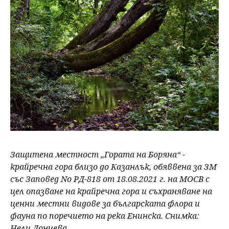
Защитена местност „Гората на Боряна“ -
крайречна гора близо до Казанлък, обяввена за ЗМ
със Заповед No РД-818 от 18.08.2021 г. на МОСВ с
цел опазване на крайречна гора и съхраняване на
ценни местни видове за българската флора и
фауна по поречието на река Енинска. Снимка:
Нели Дончева