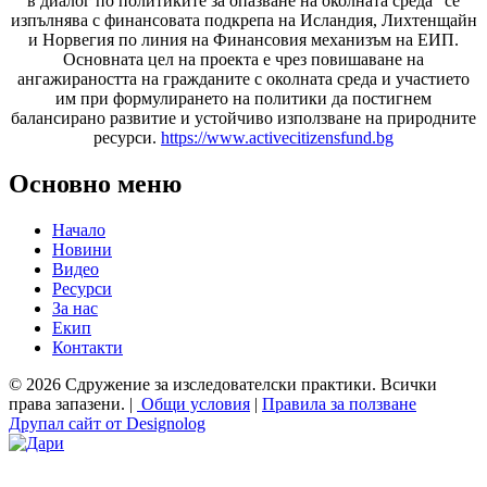
в диалог по политиките за опазване на околната среда" се
изпълнява с финансовата подкрепа на Исландия, Лихтенщайн
и Норвегия по линия на Финансовия механизъм на ЕИП.
Основната цел на проекта е чрез повишаване на
ангажираността на гражданите с околната среда и участието
им при формулирането на политики да постигнем
балансирано развитие и устойчиво използване на природните
ресурси.
https://www.activecitizensfund.bg
Основно меню
Начало
Новини
Видео
Ресурси
За нас
Екип
Контакти
© 2026 Сдружение за изследователски практики. Всички
права запазени. |
Общи условия
|
Правила за ползване
Друпал сайт от Designolog