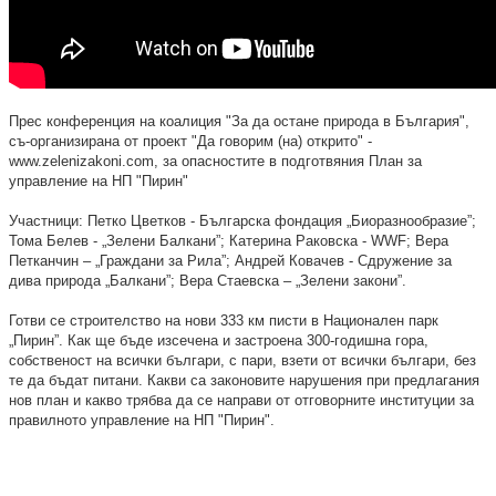
Прес конференция на коалиция "За да остане природа в България",
съ-организирана от проект "Да говорим (на) открито" -
www.zеlеnizakoni.com, за опасностите в подготвяния План за
управление на НП "Пирин"
Участници: Петко Цветков - Българска фондация „Биоразнообразие”;
Тома Белев - „Зелени Балкани”; Катерина Раковска - WWF; Вера
Петканчин – „Граждани за Рила”; Андрей Ковачев - Сдружение за
дива природа „Балкани”; Вера Стаевска – „Зелени закони”.
Готви се строителство на нови 333 км писти в Национален парк
„Пирин”. Как ще бъде изсечена и застроена 300-годишна гора,
собственост на всички българи, с пари, взети от всички българи, без
те да бъдат питани. Какви са законовите нарушения при предлагания
нов план и какво трябва да се направи от отговорните институции за
правилното управление на НП "Пирин".