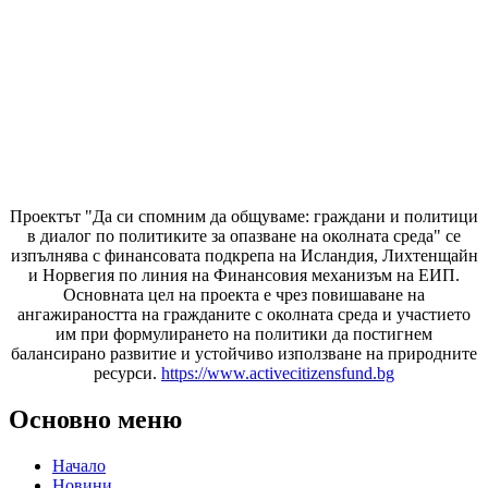
Проектът "Да си спомним да
общуваме
: граждани и политици
в диалог по политиките за опазване на околната среда" се
изпълнява с финансовата подкрепа на Исландия, Лихтенщайн
и Норвегия по линия на Финансовия механизъм на ЕИП.
Основната цел на проекта е чрез повишаване на
ангажираността на гражданите с околната среда и участието
им при формулирането на политики да постигнем
балансирано развитие и устойчиво използване на природните
ресурси.
https://www.activecitizensfund.bg
Основно меню
Начало
Новини