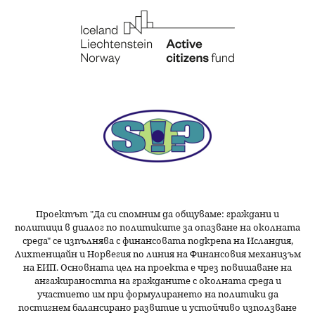
Проектът "Да си спомним да
общуваме
: граждани и
политици в диалог по политиките за опазване на околната
среда" се изпълнява с финансовата подкрепа на Исландия,
Лихтенщайн и Норвегия по линия на Финансовия механизъм
на ЕИП. Основната цел на проекта е чрез повишаване на
ангажираността на гражданите с околната среда и
участието им при формулирането на политики да
постигнем балансирано развитие и устойчиво използване