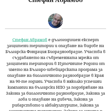
u
н
ъ
ю
р
с
Стефан Аврамов
е дългогодишен експерт
е
защитени територии и опазване на видове на
Българска Фондация Биоразнообразие. Участва в
н
създаването на съвременната мрежа от
защитени територии в Източните Родопи от
е
името на Българо-швейцарската програма за
опазване на биологичното разнообразие в края
на 90-те години. Участва в няколко успешни
кампании на български НПО за подобряване на
Закона за биологичното разнообразие, Закона за
лова и опазване на дивеча, Закона за
рибарството и аквакултурите, Закона за
защитените територии, Закона за горите и