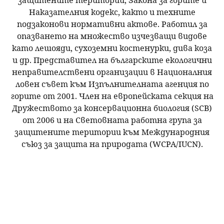
Наказателния кодекс, както и техните
подзаконови нормативни актове. Работил за
опазването на множество изчезващи видове
като лешояди, сухоземни костенурки, дива коза
и др. Представител на българските екологични
неправителствени организации в Националния
ловен съвет към Изпълнителната агенция по
горите от 2001. Член на европейската секция на
Дружеството за консервационна биология (SCB)
от 2006 и на Световната работна група за
защитените територии към Международния
съюз за защита на природата (WCPA/IUCN).