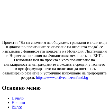
Проектът "Да си спомним да
общуваме
: граждани и политици
в диалог по политиките за опазване на околната среда" се
изпълнява с финансовата подкрепа на Исландия, Лихтенщайн
и Норвегия по линия на Финансовия механизъм на ЕИП.
Основната цел на проекта е чрез повишаване на
ангажираността на гражданите с околната среда и участието
им при формулирането на политики да постигнем
балансирано развитие и устойчиво използване на природните
ресурси.
https://www.activecitizensfund.bg
Основно меню
Начало
Новини
Видео