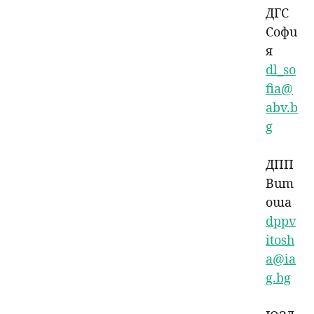
ДГС
Софи
я
dl_so
fia@
abv.b
g
ДПП
Вит
оша
dppv
itosh
a@ia
g.bg