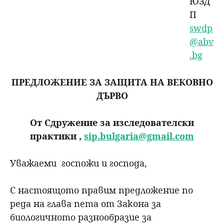
ЮЗД
П
swdp
@abv
.bg
ПРЕДЛОЖЕНИЕ ЗА ЗАЩИТА НА ВЕКОВНО
ДЪРВО
От Сдружение за изследователски
практики ,
sip.bulgaria@gmail.com
Уважаеми госпожи и господа,
С настоящото правим предложение по
реда на глава пета от Закона за
биологичното разнообразие за