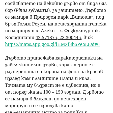
обявяването на вековно дърво от вида бял
бор (
Pinus sylvestris
), за защитено. Дървото
се намира в Природен парк „Витоша“, под
връх Голям Резен, на пешеходната пътека
по маршрут х. Алеко – х. Физкултурник.
Координати
42.571875, 23.300445
, виж
https://maps.app.goo.gl/iHM2f3bSPeoLEaiv6
Дървото притежава характеристики на
забележително дърво, характерно е с
разперената си корона на фона на красив
изглед към планините Плана и Рила.
Точната му възраст не е известна, но е
от порядъка на 100 – 150 години. Дървото
се намира в близост до пешеходен
маршрут и се използва като
емблематично място за почивка и