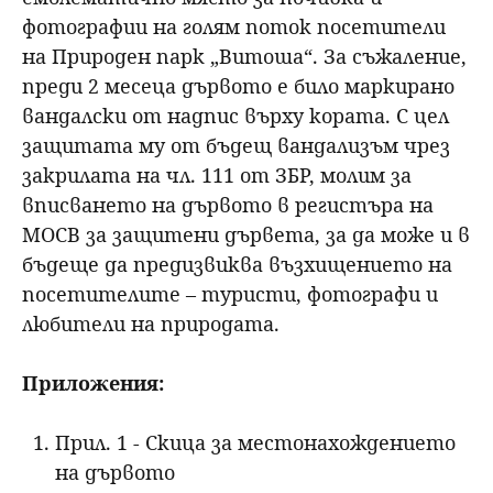
фотографии на голям поток посетители
на Природен парк „Витоша“. За съжаление,
преди 2 месеца дървото е било маркирано
вандалски от надпис върху кората. С цел
защитата му от бъдещ вандализъм чрез
закрилата на чл. 111 от ЗБР, молим за
вписването на дървото в регистъра на
МОСВ за защитени дървета, за да може и в
бъдеще да предизвиква възхищението на
посетителите – туристи, фотографи и
любители на природата.
Приложения:
Прил. 1 - Скица за местонахождението
на дървото