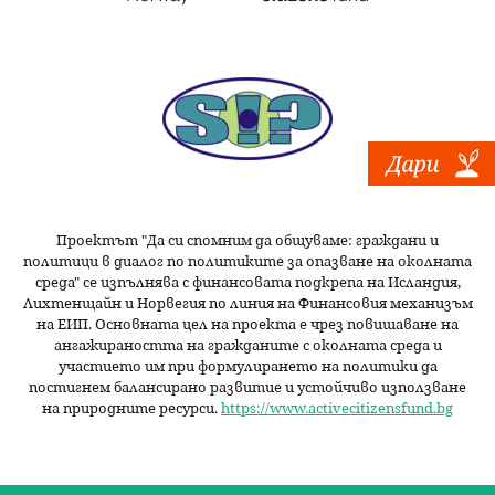
Проектът "Да си спомним да
общуваме
: граждани и
политици в диалог по политиките за опазване на околната
среда" се изпълнява с финансовата подкрепа на Исландия,
Лихтенщайн и Норвегия по линия на Финансовия механизъм
на ЕИП. Основната цел на проекта е чрез повишаване на
ангажираността на гражданите с околната среда и
участието им при формулирането на политики да
постигнем балансирано развитие и устойчиво използване
на природните ресурси.
https://www.activecitizensfund.bg