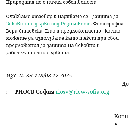
Природата не е ничия собственост.
Очакваме отговор и надяваме се - защита за
Вековното дърво под Резньовете
. Фотография:
Вера Стаевска. Ето и предложението - което
можете да използвате като текст при свои
предложения за защита на вековни и
забележителни дървета:
Изх. № ЗЗ-278/08.12.2025
До
:
РИОСВ София
riosv@riew-sofia.org
Копи
е: