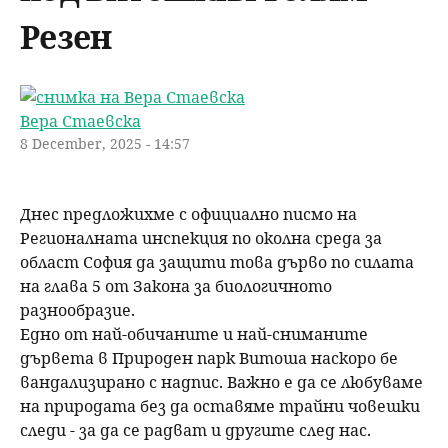
u
н
Резен
ъ
ю
р
Вера Стаевска
с
8 December, 2025 - 14:57
е
Днес предложихме с официално писмо на
н
Регионалната инспекция по околна среда за
област София да защити това дърво по силата
е
на глава 5 от Закона за биологичното
разнообразие.
Едно от най-обичаните и най-сниманите
дървета в Природен парк Витоша наскоро бе
вандализирано с надпис. Важно е да се любуваме
на природата без да оставяме трайни човешки
следи - за да се радват и другите след нас.