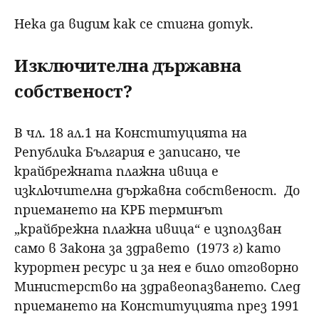
Нека да видим как се стигна дотук.
Изключителна държавна
собственост?
В чл. 18 ал.1 на Конституцията на
Република България е записано, че
крайбрежната плажна ивица е
изключителна държавна собственост. До
приемането на КРБ терминът
„крайбрежна плажна ивица“ е използван
само в Закона за здравето (1973 г) като
курортен ресурс и за нея е било отговорно
Министерство на здравеопазването. След
приемането на Конституцията през 1991