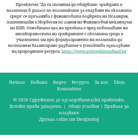
Проектът "Да си спомним да
общуваме
: граждани и
политици в диалог по политиките за опазване на околната
среда" се изпълнява с финансовата подкрепа на Исландия,
Лихтенщайн и Норвегия по линия на Финансовия механизъм
на ЕИП. Основната цел на проекта е чрез повишаване на
ангажираността на гражданите с околната среда и
участието им при формулирането на политики да
постигнем балансирано развитие и устойчиво използване
на природните ресурси.
https://www.activecitizensfund.bg
Начало
Новини
Видео
Ресурси
За нас
Екип
Контакти
О
© 2026 Сдружение за изследователски практики.
с
Всички права запазени. |
Общи условия
|
Правила за
н
ползване
Друпал сайт от Designolog
о
в