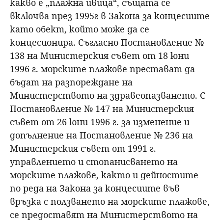
какво е „плажна ивица“, същата се
включва през 1995г в Закона за концесиите
като обект, който може да се
концесионира. Съгласно Постановление №
138 на Министерския съвет от 18 юни
1996 г. морските плажове престават да
бъдат на разпореждане на
Министерството на здравеопазването. С
Постановление № 147 на Министерския
съвет от 26 юни 1996 г. за изменение и
допълнение на Постановление № 236 на
Министерския съвет от 1991 г.
управлението и стопанисването на
морските плажове, както и дейностите
по реда на Закона за концесиите във
връзка с ползването на морските плажове,
се предоставят на Министерството на