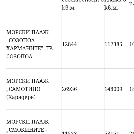
п
кв.м.
кв.м.
МОРСКИ ПЛАЖ
„СОЗОПОЛ -
12844
117385
1
ХАРМАНИТЕ", ГР.
СОЗОПОЛ
МОРСКИ ПЛАЖ
„САМОТИНО"
26936
148009
1
(Карадере)
МОРСКИ ПЛАЖ
„СМОКИНИТЕ -
11523
53151
2