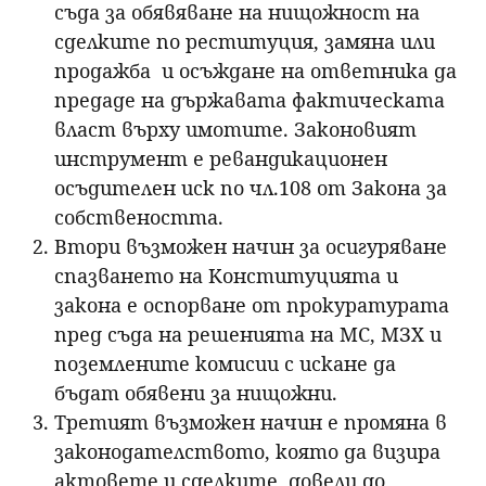
съда за обявяване на нищожност на
сделките по реституция, замяна или
продажба и осъждане на ответника да
предаде на държавата фактическата
власт върху имотите. Законовият
инструмент е ревандикационен
осъдителен иск по чл.108 от Закона за
собствеността.
Втори възможен начин за осигуряване
спазването на Конституцията и
закона е оспорване от прокуратурата
пред съда на решенията на МС, МЗХ и
поземлените комисии с искане да
бъдат обявени за нищожни.
Третият възможен начин е промяна в
законодателството, която да визира
актовете и сделките, довели до