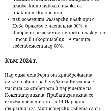
плажа, като няколко плажа са
практически частни
най-големият български плаж при с.
Ново Оряхово е частен на 90%, а
вторият по големина морски плаж у нас
– този в Шкорпиловци – е частна
собственост над 60%.
Към 2024 г.
Над една четвърт от крайбрежната
плажна ивица на Република България е
частна собственост в нарушение на
Конституцията. Приватизацията се
случва постепенно – и 14 Народни
събрания и 21 Министерски съвета са си