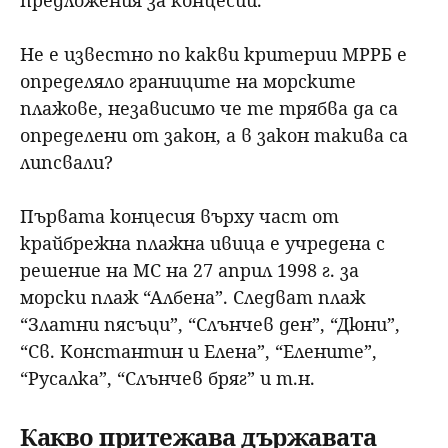
Не е известно по какви критерии МРРБ е
определяло границите на морските
плажове, независимо че те трябва да са
определени от закон, а в закон такива са
липсвали?
Първата концесия върху част от
крайбрежна плажна ивица е учредена с
решение на МС на 27 април 1998 г. за
морски плаж “Албена”. Следват плаж
“Златни пясъци”, “Слънчев ден”, “Дюни”,
“Св. Константин и Елена”, “Елените”,
“Русалка”, “Слънчев бряг” и т.н.
Какво притежава държавата