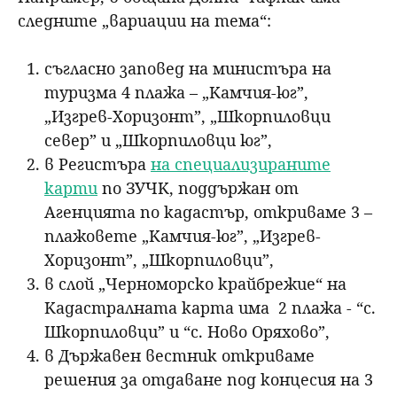
следните „вариации на тема“:
съгласно заповед на министъра на
туризма 4 плажа – „Камчия-юг”,
„Изгрев-Хоризонт”, „Шкорпиловци
север” и „Шкорпиловци юг”,
в Регистъра
на специализираните
карти
по ЗУЧК, поддържан от
Агенцията по кадастър, откриваме 3 –
плажовете „Камчия-юг”, „Изгрев-
Хоризонт”, „Шкорпиловци”,
в слой „Черноморско крайбрежие“ на
Кадастралната карта има 2 плажа - “с.
Шкорпиловци” и “с. Ново Оряхово”,
в Държавен вестник откриваме
решения за отдаване под концесия на 3