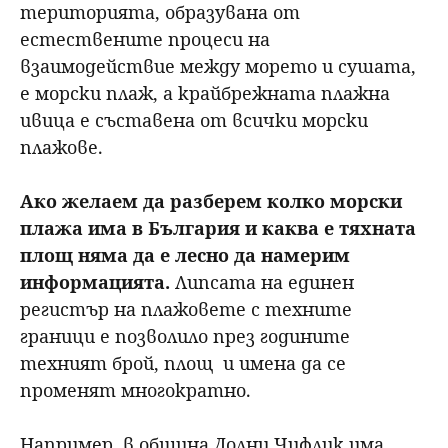
територията, образувана от
естествените процеси на
взаимодействие между морето и сушата,
е морски плаж, а крайбрежната плажна
ивица е съставена от всички морски
плажове.
Ако желаем да разберем колко морски
плажа има в България и каква е тяхната
площ няма да е лесно да намерим
информацията.
Липсата на единен
регистър на плажовете с техните
граници е позволило през годините
техният брой, площ и имена да се
променят многократно.
Например, в община Долни Чифлик има