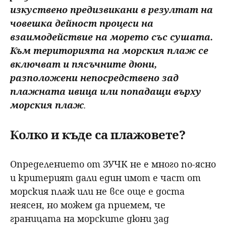
изкуствено предизвикани в резултат на
човешка дейност процеси на
взаимодействие на морето със сушата.
Към територията на морския плаж се
включват и пясъчните дюни,
разположени непосредствено зад
плажната ивица или попадащи върху
морския плаж
.
Колко и къде са плажовете?
Определението от ЗУЧК не е много по-ясно
и критерият дали един имот е част от
морския плаж или не все още е доста
неясен, но можем да приемем, че
границата на морските дюни зад