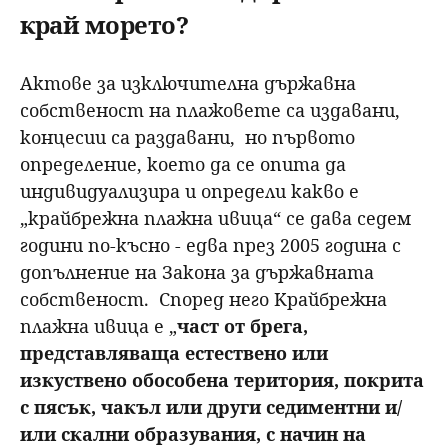
край морето?
Актове за изключителна държавна
собственост на плажовете са издавани,
концесии са раздавани, но първото
определение, което да се опита да
индивидуализира и определи какво е
„крайбрежна плажна ивица“ се дава седем
години по-късно - едва през 2005 година с
допълнение на Закона за държавната
собственост. Според него Крайбрежна
плажна ивица е „
част от брега,
представляваща естествено или
изкуствено обособена територия, покрита
с пясък, чакъл или други седиментни и/
или скални образувания, с начин на