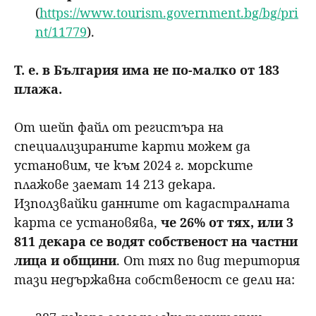
(
https://www.tourism.government.bg/bg/pri
nt/11779
).
Т. е. в България има не по-малко от 183
плажа.
От шейп файл от регистъра на
специализираните карти можем да
установим, че към 2024 г. морските
плажове заемат 14 213 декара.
Използвайки данните от кадастралната
карта се установява,
че 26% от тях, или 3
811 декара се водят собственост на частни
лица и общини
. От тях по вид територия
тази недържавна собственост се дели на: