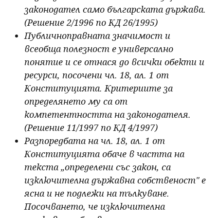
законодател само българската държава.
(Решение 2/1996 по КД 26/1995)
Публичноправната значимост и
всеобща полезност е универсално
понятие и се отнася до всички обекти и
ресурси, посочени чл. 18, ал. 1 от
Конституцията. Критериите за
определянето му са от
компетентността на законодателя.
(Решение 11/1997 по КД 4/1997)
Разпоредбата на чл. 18, ал. 1 от
Конституцията обаче в частта на
текста „определени със закон, са
изключителна държавна собственост" е
ясна и не подлежи на тълкуване.
Посочването, че изключителна