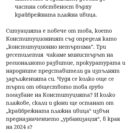
частна собственост върху
крайбрежната плажна ивица.
Ситуацията е повече от това, което
Конституционният съд определя като
„конституционно нетърпима”. Три
десетилетия чакаме министърът на
регионалното развитие, прокуратурата и
народните представители да изпълнят
задълженията си. Чудя се колко още се
търпи от обществото това грубо
погазване на Конституцията? И колко
плажове, скали и дюни ще останат от
„крайбрежната плажна ивица“ извън
предназначението „урбанизация“, в края
на 2024 г?