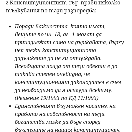
г Конституционният съд прави няколко
тълкувания по тази разпоредба:
Поради важността, която имат,
вещите по чл. 18, ал. 1 могат да
принадлежат само на държавата, върху
нея тежи конституционното
задължение да не ги отчуждава.
Всеобщата полза от тези обекти е до
такава степен очевидна, че
конституционният законодател е счел
за необходимо да я осигури всекиму.
(Решение 19/1993 по КД 11/1993)
Единственият възможен носител на
правото на собственост на тези
богатства може да бъде според
възгледите на нашия конституционен