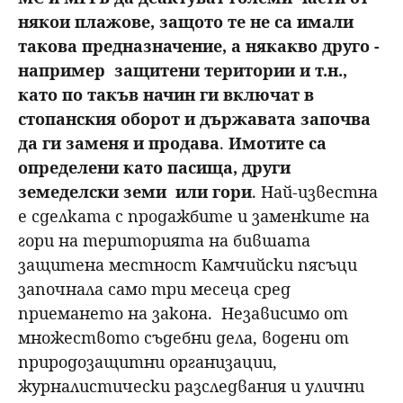
някои плажове, защото те не са имали
такова предназначение, а някакво друго -
например защитени територии и т.н.,
като по такъв начин ги включат в
стопанския оборот и държавата започва
да ги заменя и продава
.
Имотите са
определени като пасища, други
земеделски земи или гори
. Най-известна
е сделката с продажбите и заменките на
гори на територията на бившата
защитена местност Камчийски пясъци
започнала само три месеца сред
приемането на закона. Независимо от
множеството съдебни дела, водени от
природозащитни организации,
журналистически разследвания и улични