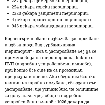
287 декара земеделски територии,
254 декара горски територии,
2320 декара защитени територии,
4 декара транспортни територии и
946 декара урбанизирани територии.
Кадастърът обаче позволява застрояване
и извън този вид „урбанизирана
територия“ - има и застрояване без да се
променя вида на територията, както и
ПУП (подробни устройствени планове),
при които все още не са променили
предназначението. Ако обединим всички
начини на трайно ползване, свързани със
застрояване, ще установим, че общините
са допуснали чрез общи и подробни
устройствени планове
1026 декара да