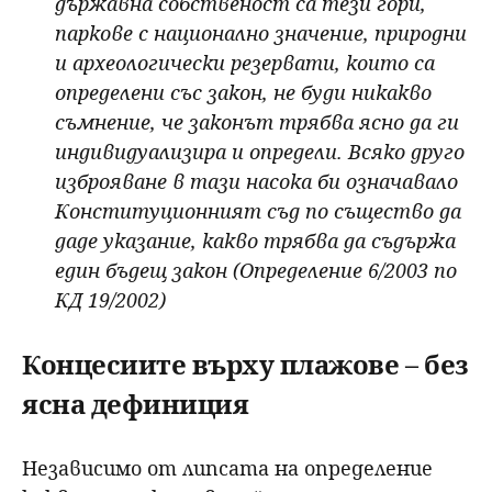
държавна собственост са тези гори,
паркове с национално значение, природни
и археологически резервати, които са
определени със закон, не буди никакво
съмнение, че законът трябва ясно да ги
индивидуализира и определи. Всяко друго
изброяване в тази насока би означавало
Конституционният съд по същество да
даде указание, какво трябва да съдържа
един бъдещ закон (Определение 6/2003 по
КД 19/2002)
Концесиите върху плажове – без
ясна дефиниция
Независимо от липсата на определение