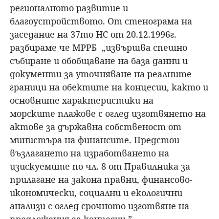
регионалното развитие и
благоустройството. От стенограма на
заседание на 37то НС от 20.12.1996г.
разбираме че МРРБ „извършва спешно
събиране и обобщаване на база данни и
документи за уточняване на реалните
граници на обектите на концесии, както и
основните характеристики на
морските плажове с оглед изготвянето на
актове за държавна собственост от
министъра на финансите. Предстои
възлагането на изработването на
изискуемите по чл. 8 от Правилника за
прилагане на закона правни, финансово-
икономически, социални и екологични
анализи с оглед срочното изготвяне на
предложения за концесии.”