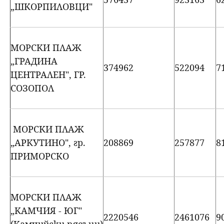
„ШКОРПИЛОВЦИ"
МОРСКИ ПЛАЖ
„ГРАДИНА
374962
522094
7
ЦЕНТРАЛЕН", ГР.
СОЗОПОЛ
МОРСКИ ПЛАЖ
„АРКУТИНО", гр.
208869
257877
8
ПРИМОРСКО
МОРСКИ ПЛАЖ
„КАМЧИЯ - ЮГ"
2220546
2461076
9
(Камчийски пясъци)