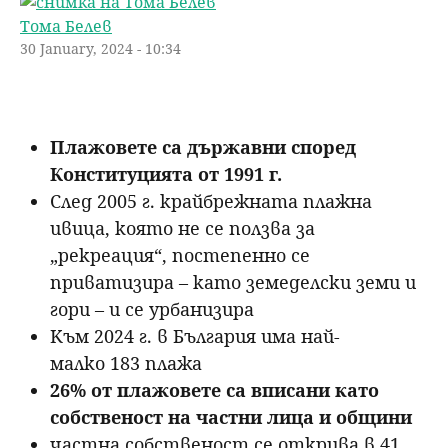
Тома Белев
н
р
30 January, 2024 - 10:34
ю
с
е
Плажовете са държавни според
Конституцията от 1991 г.
н
След 2005 г. крайбрежната плажна
е
ивица, която не се ползва за
„рекреация“, постепенно се
приватизира – като земеделски земи и
гори – и се урбанизира
Към 2024 г. в България има най-
малко 183 плажа
26% от плажовете са вписани като
собственост на частни лица и общини
частна собственост се открива в 41