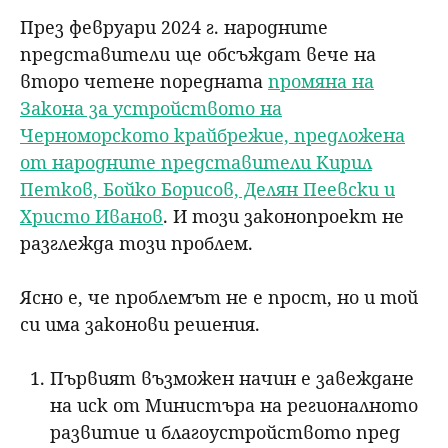
През февруари 2024 г. народните
представители ще обсъждат вече на
второ четене поредната
промяна на
Закона за устройството на
Черноморското крайбрежие, предложена
от народните представители Кирил
Петков, Бойко Борисов, Делян Пеевски и
Христо Иванов
. И този законопроект не
разглежда този проблем.
Ясно е, че проблемът не е прост, но и той
си има законови решения.
Първият възможен начин е завеждане
на иск от Министъра на регионалното
развитие и благоустройството пред