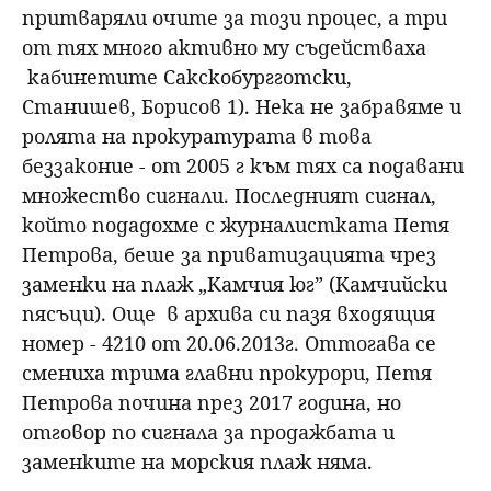
притваряли очите за този процес, а три
от тях много активно му съдействаха
кабинетите Сакскобургготски,
Станишев, Борисов 1). Нека не забравяме и
ролята на прокуратурата в това
беззаконие - от 2005 г към тях са подавани
множество сигнали. Последният сигнал,
който подадохме с журналистката Петя
Петрова, беше за приватизацията чрез
заменки на плаж „Камчия юг” (Камчийски
пясъци). Още в архива си пазя входящия
номер - 4210 от 20.06.2013г. Оттогава се
смениха трима главни прокурори, Петя
Петрова почина през 2017 година, но
отговор по сигнала за продажбата и
заменките на морския плаж няма.