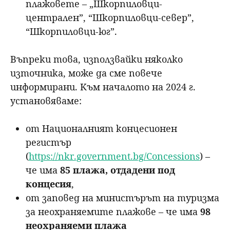
плажовете – „Шкорпиловци-
централен”, “Шкорпиловци-север”,
“Шкорпиловци-юг”.
Въпреки това, използвайки няколко
източника, може да сме повече
информирани. Към началото на 2024 г.
установяваме:
от Националният концесионен
регистър
(
https://nkr.government.bg/Concessions
) –
че има
85 плажа, отдадени под
концесия
,
от заповед на министърът на туризма
за неохраняемите плажове – че има
98
неохраняеми плажа