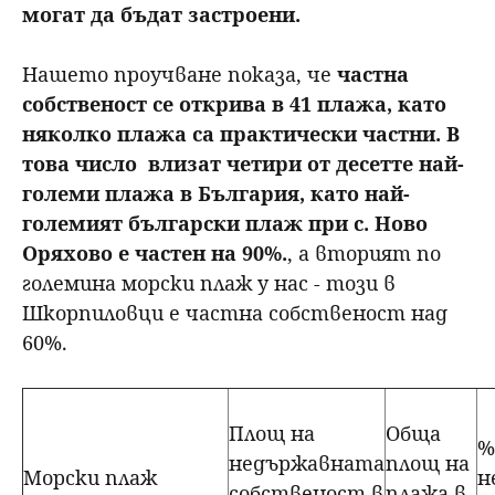
могат да бъдат застроени.
Нашето проучване показа, че
частна
собственост се открива в 41 плажа, като
няколко плажа са практически частни. В
това число влизат четири от десетте най-
големи плажа в България, като най-
големият български плаж при с. Ново
Оряхово е частен на 90%.
, а вторият по
големина морски плаж у нас - този в
Шкорпиловци е частна собственост над
60%.
Площ на
Обща
%
недържавната
площ на
Морски плаж
н
собственост в
плажа в