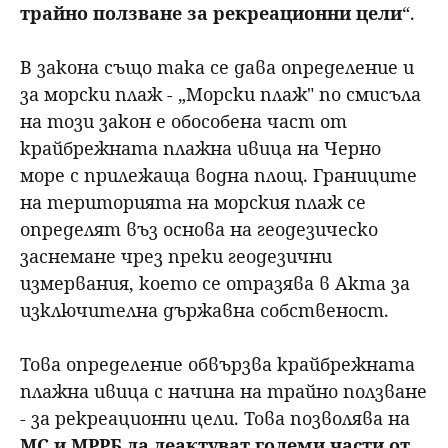
трайно ползване за рекреационни цели
“.
В закона също така се дава определение и
за морски плаж - „Морски плаж" по смисъла
на този закон е обособена част от
крайбрежната плажна ивица на Черно
море с прилежаща водна площ. Границите
на територията на морския плаж се
определят въз основа на геодезическо
заснемане чрез преки геодезични
измервания, което се отразява в Акта за
изключителна държавна собственост.
Това определение обвързва крайбрежната
плажна ивица с начина на трайно ползване
- за рекреационни цели. Това позволява на
МС и МРРБ да деактуват големи части от