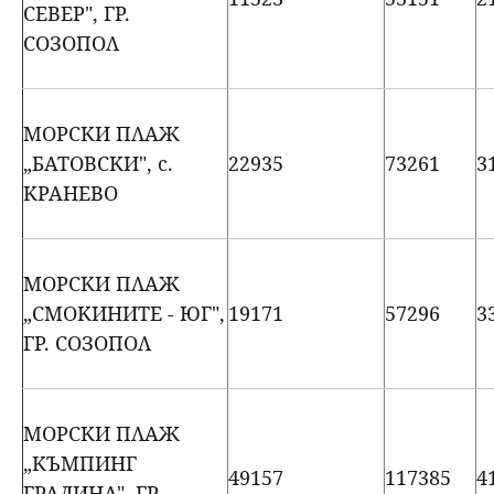
СЕВЕР", ГР.
СОЗОПОЛ
МОРСКИ ПЛАЖ
„БАТОВСКИ", с.
22935
73261
3
КРАНЕВО
МОРСКИ ПЛАЖ
„СМОКИНИТЕ - ЮГ",
19171
57296
3
ГР. СОЗОПОЛ
МОРСКИ ПЛАЖ
„КЪМПИНГ
49157
117385
4
ГРАДИНА", ГР.