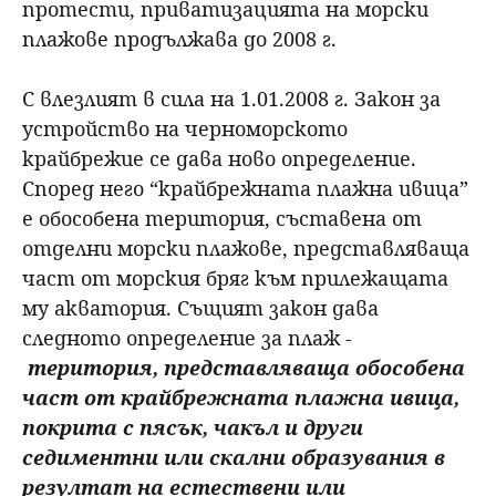
протести, приватизацията на морски
плажове продължава до 2008 г.
С влезлият в сила на 1.01.2008 г. Закон за
устройство на черноморското
крайбрежие се дава ново определение.
Според него “крайбрежната плажна ивица”
е обособена територия, съставена от
отделни морски плажове, представляваща
част от морския бряг към прилежащата
му акватория. Същият закон дава
следното определение за плаж -
територия, представляваща обособена
част от крайбрежната плажна ивица,
покрита с пясък, чакъл и други
седиментни или скални образувания в
резултат на естествени или