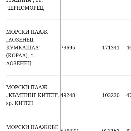
ЧЕРНОМОРЕЦ
МОРСКИ ПЛАЖ
„ЛОЗЕНЕЦ -
КУМКАШЛА"
79695
171341
4
(КОРАЛ), с.
ЛОЗЕНЕЦ
МОРСКИ ПЛАЖ
„КЪМПИНГ КИТЕН",
49248
103230
4
гр. КИТЕН
МОРСКИ ПЛАЖОВЕ
576437
923163
6