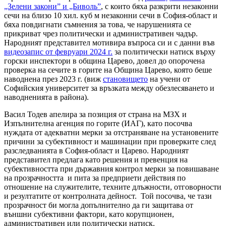
„Зелени закони” и „Биволь”
, с които бяха разкрити незаконни
сечи на близо 10 хил. куб м незаконни сечи в София-област и
бяха повдигнати съмнения за това, че нарушенията се
прикриват чрез политически и административен чадър.
Народният представител мотивира въпроса си и с данни във
видеозапис от февруари 2024 г.
за политически натиск върху
горски инспектори в община Царево, довел до опорочена
проверка на сечите в горите на Община Царево, която беше
наводнена през 2023 г. (виж
становището
на учени от
Софийския университет за връзката между обезлесяването и
наводненията в района).
Васил Тодев апелира за позиция от страна на МЗХ и
Изпълнителна агенция по горите (ИАГ), като посочва
нуждата от адекватни мерки за отстраняване на установените
причини за субективност и машинации при проверките след
разследванията в София-област и Царево. Народният
представител предлага като решения и превенция на
субективността при държавния контрол мерки за повишаване
на прозрачността и пита за предприети действия по
отношение на служителите, техните длъжности, отговорности
и резултатите от контролната дейност. Той посочва, че тази
прозрачност би могла допълнително да ги защитава от
външни субективни фактори, като корупционен,
административен или политически натиск.