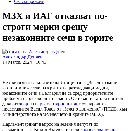
Селски райони
МЗХ и ИАГ отказват по-
строги мерки срещу
незаконните сечи в горите
Александър Дунчев
14 March, 2024 - 10:45
Независимо от анализите на Инициатива „Зелени закони“,
както и множество разкрития на разследващи медии,
незаконните сечи в България не са сред приоритетните
проблеми на отговорните власти. Основание за такъв извод
дава
отговор на парламентарно питане
от народния
представител Васил Тодев от „Зелено движение” (ППДБ) към
Министерството на земеделието и храните (МЗХ).
Парламентарният въпрос на зеления депутат до
агроминистъра Кирил Вътев е по повод
разследвания на