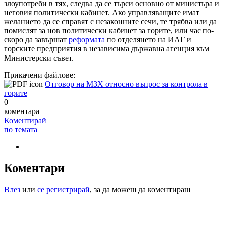
злоупотреби в тях, следва да се търси основно от министъра и
неговия политически кабинет. Ако управляващите имат
желанието да се справят с незаконните сечи, те трябва или да
помислят за нов политически кабинет за горите, или час по-
скоро да завършат
реформата
по отделянето на ИАГ и
горските предприятия в независима държавна агенция към
Министерски съвет.
Прикачени файлове:
Отговор на МЗХ относно въпрос за контрола в
горите
0
коментара
Коментирай
по темата
Коментари
Влез
или
се регистрирай
, за да можеш да коментираш