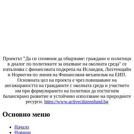
Проектът "Да си спомним да
общуваме
: граждани и политици
в диалог по политиките за опазване на околната среда" се
изпълнява с финансовата подкрепа на Исландия, Лихтенщайн
и Норвегия по линия на Финансовия механизъм на ЕИП.
Основната цел на проекта е чрез повишаване на
ангажираността на гражданите с околната среда и участието
им при формулирането на политики да постигнем
балансирано развитие и устойчиво използване на природните
ресурси.
https://www.activecitizensfund.bg
Основно меню
Начало
Новини