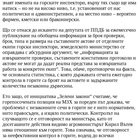
знаят имената на горските инспектори, върху тях също ще има
натиск – но не на високо ниво, т.е. установеният от нас
политически и административен, а на местно ниво – вероятно
фирмен, кметски или бракониерски.
Що се отнася до искането на депутата от ППДБ за ежемесечно
публикуване на обобщена информация за броя проверки,
броя, типа и размера на съставените актове от отделните
екипи горски инспектори, земеделското министерство се
оправдава с абсурдния аргумент, че „информацията за
извършените проверки, съставените констативни протоколи и
актове не могат да дадат реална представа за извършената
работа за конкретен екип“. Това, обаче, противоречи на факта,
че основната статистика, с която държавата отчита ежегодно
контрола в горите са броят на актовете и задържаните
количества незаконна дървесина.
Ето защо, от инициатива „Зелени закони“ считаме, че
горепосочената позиция на МЗХ за пореден път доказва, че
проблемът с незаконните сечи в горите не е нито нормативен,
нито правосъден, а изцяло политически. Контролът на
случващото се е отговорност на министъра, като от
досегашните действия видимо агроминистърът Кирил Вътев
няма отношение към горите. Това означава, че отговорност
за неефективния контрол в горите, водещ до всички