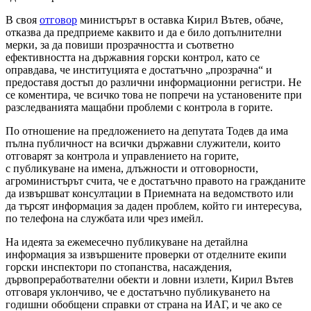
В своя
отговор
министърът в оставка Кирил Вътев, обаче,
отказва да предприеме каквито и да е било допълнителни
мерки, за да повиши прозрачността и съответно
ефективността на държавния горски контрол, като се
оправдава, че институцията е достатъчно „прозрачна“ и
предоставя достъп до различни информационни регистри. Не
се коментира, че всичко това не попречи на установените при
разследванията мащабни проблеми с контрола в горите.
По отношение на предложението на депутата Тодев да има
пълна публичност на всички държавни служители, които
отговарят за контрола и управлението на горите,
с публикуване на имена, длъжности и отговорности,
агроминистърът счита, че е достатъчно правото на гражданите
да извършват консултации в Приемната на ведомството или
да търсят информация за даден проблем, който ги интересува,
по телефона на службата или чрез имейл.
На идеята за ежемесечно публикуване на детайлна
информация за извършените проверки от отделните екипи
горски инспектори по стопанства, насаждения,
дървопреработвателни обекти и ловни излети, Кирил Вътев
отговаря уклончиво, че е достатъчно публикуването на
годишни обобщени справки от страна на ИАГ, и че ако се