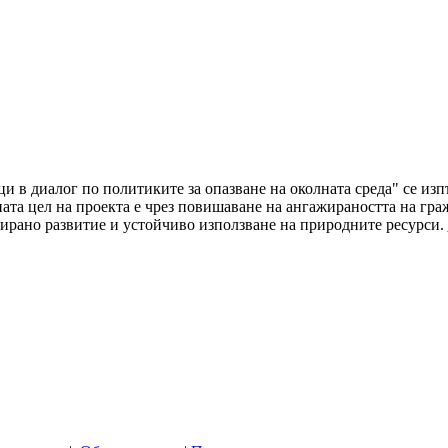
ци в диалог по политиките за опазване на околната среда" се и
а цел на проекта е чрез повишаване на ангажираността на граж
ирано развитие и устойчиво използване на природните ресурси.