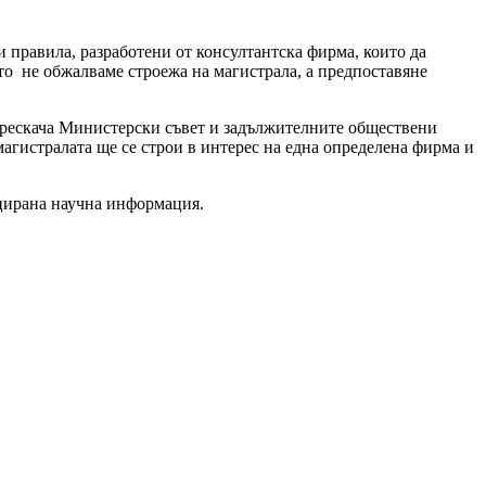
 правила, разработени от консултантска фирма, които да
то не обжалваме строежа на магистрала, а предпоставяне
прескача Министерски съвет и задължителните обществени
агистралата ще се строи в интерес на една определена фирма и
ицирана научна информация.