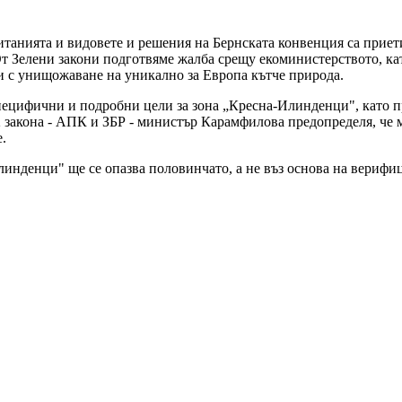
танията и видовете и решения на Бернската конвенция са приети
т Зелени закони подготвяме жалба срещу екоминистерството, ка
н и с унищожаване на уникално за Европа кътче природа.
пецифични и подробни цели за зона „Кресна-Илинденци", като 
 закона - АПК и ЗБР - министър Карамфилова предопределя, че м
.
линденци" ще се опазва половинчато, а не въз основа на вериф