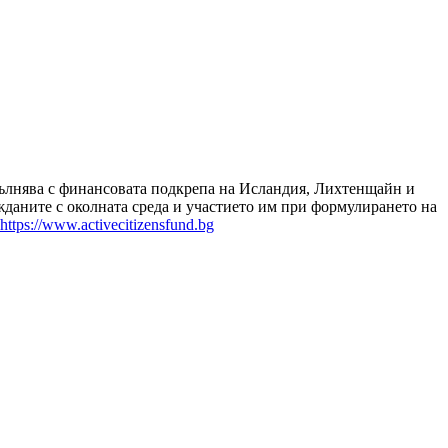
зпълнява с финансовата подкрепа на Исландия, Лихтенщайн и
даните с околната среда и участието им при формулирането на
https://www.activecitizensfund.bg