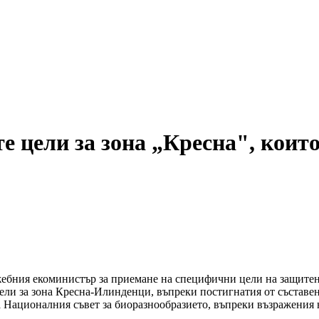
 цели за зона „Кресна", коит
ужебния екоминистър за приемане на специфични цели на защите
ли за зона Кресна-Илинденци, въпреки постигнатия от съставен
 Националния съвет за биоразнообразието, въпреки възражения н