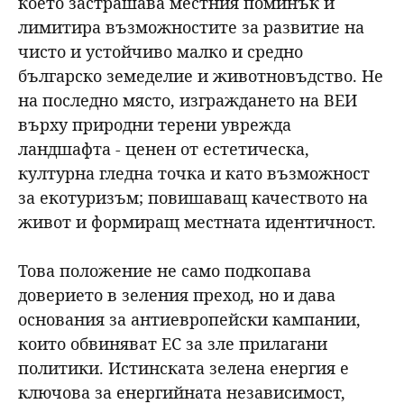
което застрашава местния поминък и
лимитира възможностите за развитие на
чисто и устойчиво малко и средно
българско земеделие и животновъдство. Не
на последно място, изграждането на ВЕИ
върху природни терени уврежда
ландшафта - ценен от естетическа,
културна гледна точка и като възможност
за екотуризъм; повишаващ качеството на
живот и формиращ местната идентичност.
Това положение не само подкопава
доверието в зеления преход, но и дава
основания за антиевропейски кампании,
които обвиняват ЕС за зле прилагани
политики. Истинската зелена енергия е
ключова за енергийната независимост,