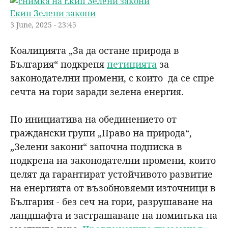
Екип Зелени закони
н
р
3 June, 2025 - 23:45
ю
с
Коалицията „За да остане природа в
България“ подкрепя
петицията
за
е
законодателни промени, с които да се спре
н
сечта на гори заради зелена енергия.
е
По инициатива на обединението от
граждански групи „Право на природа“,
„Зелени закони“ започна подписка в
подкрепа на законодателни промени, които
целят да гарантират устойчивото развитие
на енергията от възобновяеми източници в
България - без сеч на гори, разрушаване на
ландшафта и застрашаване на поминъка на