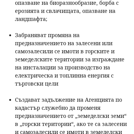
опазване на биоразнообразие, борба с
ерозията и свлачищата, опазване на
ландшафта;
Забраняват промяна на
предназначението на залесени или
самозалесили се имоти в горските и
земеделските територии за изграждане
на инсталации за производство на
електрическа и топлинна енергия с
търговски цели
Създават задължение на Агенцията по
кадастър служебно да променя
предназначението от „земеделски земи“
в „горски територии“, ако те са залесени
и самозалесили се имоти в земеделски