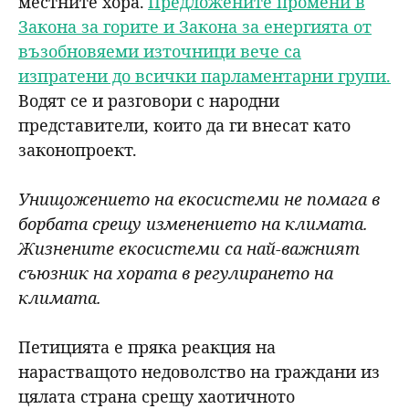
местните хора.
Предложените промени в
Закона за горите и Закона за енергията от
възобновяеми източници вече са
изпратени до всички парламентарни групи.
Водят се и разговори с народни
представители, които да ги внесат като
законопроект.
Унищожението на екосистеми не помага в
борбата срещу изменението на климата.
Жизнените екосистеми са най-важният
съюзник на хората в регулирането на
климата.
Петицията е пряка реакция на
нарастващото недоволство на граждани из
цялата страна срещу хаотичното