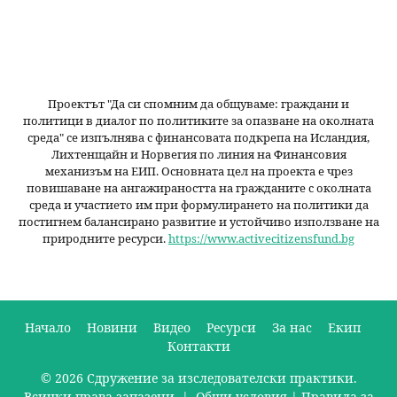
Проектът "Да си спомним да
общуваме
: граждани и
политици в диалог по политиките за опазване на околната
среда" се изпълнява с финансовата подкрепа на Исландия,
Лихтенщайн и Норвегия по линия на Финансовия
механизъм на ЕИП. Основната цел на проекта е чрез
повишаване на ангажираността на гражданите с околната
среда и участието им при формулирането на политики да
постигнем балансирано развитие и устойчиво използване на
природните ресурси.
https://www.activecitizensfund.bg
Начало
Новини
Видео
Ресурси
За нас
Екип
Контакти
О
© 2026 Сдружение за изследователски практики.
с
Всички права запазени. |
Общи условия
|
Правила за