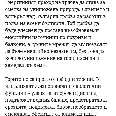
Енергийният преход не трябва да става за
сметка на унищожена природа. Слънцето и
вятърът над България трябва да работят в
полза на всеки българин. Той трябва да
бъде улеснен да поставя възобновяеми
енергийни източници по покриви и
балкони, а “умните мрежи” да му позволят
да бъде енергийно независим, без това да
води до унищожение на гори, пасища и
земеделски земи.
Горите не са просто свободни терени. Те
изпълняват жизненоважни екологични
функции – улавят въглероден диоксид,
поддържат водния баланс, предотвратяват
ерозията, поддържат биоразнообразието и
смекчават ефектите от климатичните