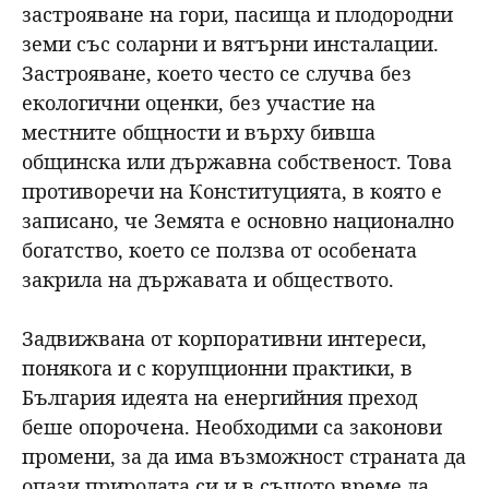
застрояване на гори, пасища и плодородни
земи със соларни и вятърни инсталации.
Застрояване, което често се случва без
екологични оценки, без участие на
местните общности и върху бивша
общинска или държавна собственост. Това
противоречи на Конституцията, в която е
записано, че Земята е основно национално
богатство, което се ползва от особената
закрила на държавата и обществото.
Задвижвана от корпоративни интереси,
понякога и с корупционни практики, в
България идеята на енергийния преход
беше опорочена. Необходими са законови
промени, за да има възможност страната да
опази природата си и в същото време да