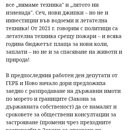
все „нямаме техника" и „лятото ни
изненада". Сеч, нови джипки – но не и
инвестиции във водоеми и летателна
техника! От 2021 г. говорим с политици са
летателна техника срещу пожари – и всяка
година бюджетът плаща за нови коли,
заплати – но не и за спасяване на животи и
природа!
В предпоследния работен ден депутати от
ГЕРБ и Ново начало дори предложиха
заедно с разпродаване на държавни имоти
по морето и границите (Закона за
държавната собственост) да се намалят и
сроковете за обществени консултации за
застрояване (промени чрез преходните