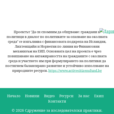
Проектът "Да си спомним да
общуваме
: граждани и
политици в диалог по политиките за опазване на околната
среда" се изпълнява с финансовата подкрепа на Исландия,
Лихтенщайн и Норвегия по линия на Финансовия
механизъм на ЕИП. Основната цел на проекта е чрез
повишаване на ангажираността на гражданите с околната
среда и участието им при формулирането на политики да
постигнем балансирано развитие и устойчиво използване на
природните ресурси.
https://www.activecitizensfund.bg
Начало
Новини
Видео
Ресурси
За нас
Екип
Контакти
О
© 2026 Сдружение за изследователски практики.
с