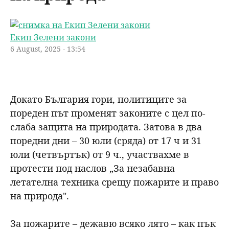
н
р
Екип Зелени закони
ю
с
6 August, 2025 - 13:54
е
н
Докато България гори, политиците за
пореден път променят законите с цел по-
е
слаба защита на природата. Затова в два
поредни дни – 30 юли (сряда) от 17 ч и 31
юли (четвъртък) от 9 ч., участвахме в
протести под наслов „За незабавна
летателна техника срещу пожарите и право
на природа".
За пожарите – дежавю всяко лято – как пък