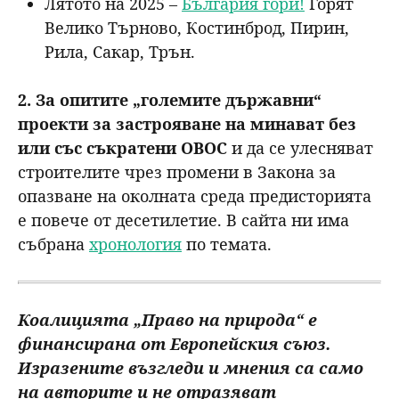
Лятото на 2025 –
България гори!
Горят
Велико Търново, Костинброд, Пирин,
Рила, Сакар, Трън.
2. За опитите „големите държавни“
проекти за застрояване на минават без
или със съкратени ОВОС
и да се улесняват
строителите чрез промени в Закона за
опазване на околната среда предисторията
е повече от десетилетие. В сайта ни има
събрана
хронология
по темата.
Коалицията „Право на природа“ е
финансирана от Европейския съюз.
Изразените възгледи и мнения са само
на авторите и не отразяват