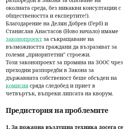
разпоредби в Закона за опазване на
околната среда, без никакви консултации с
обществеността и експертите!).
Благодарение на Делян Добрев (Герб) и
Станислав Анастасов (Ново начало) имаме
законопроект
за съкращаване на
възможността граждани да възразяват за
големи „приоритетни" строежи.
Този законопроект за промяна на ЗООС чрез
преходни разпоредби в Закона за
държавната собственост беше обсъден на
комисия
сряда следобед и приет в
четвъртък, въпреки липсата на кворум.
Предистория на проблемите
1. За пожарна въздушна техника досега се