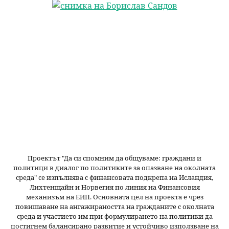
н
р
ю
с
е
н
е
Проектът "Да си спомним да
общуваме
: граждани и
политици в диалог по политиките за опазване на околната
среда" се изпълнява с финансовата подкрепа на Исландия,
Лихтенщайн и Норвегия по линия на Финансовия
механизъм на ЕИП. Основната цел на проекта е чрез
повишаване на ангажираността на гражданите с околната
среда и участието им при формулирането на политики да
постигнем балансирано развитие и устойчиво използване на