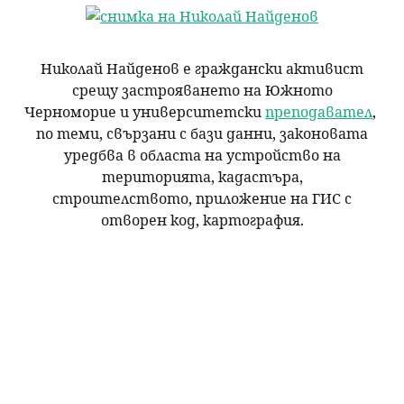
н
р
ю
Николай Найденов e граждански активист
с
срещу застрояването на Южното
Черноморие и университетски
преподавател
,
е
по теми, свързани с бази данни, законовата
уредбва в областа на устройство на
н
територията, кадастъра,
строителството, приложение на ГИС с
е
отворен код, картография.