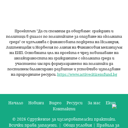
Проектът "Да си спомним да
общуваме
: граждани и
политици в диалог по политиките за опазване на околната
среда" се изпълнява с финансовата подкрепа на Исландия,
Лихтенщайн и Норвегия по линия на Финансовия механизъм
на ЕИП. Основната цел на проекта е чрез повишаване на
ангажираността на гражданите с околната среда и
участието им при формулирането на политики да
постигнем балансирано развитие и устойчиво използване
на природните ресурси.
https://www.activecitizensfund.bg
Начало
Новини
Видео
Ресурси
За нас
Екип
Контакти
О
© 2026 Сдружение за изследователски практики.
с
Всички права запазени. |
Общи условия
|
Правила за