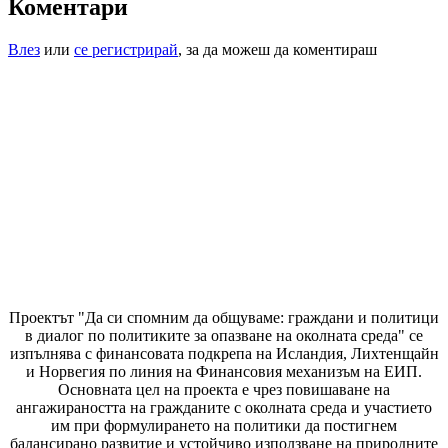
Коментари
Влез
или
се регистрирай
, за да можеш да коментираш
Проектът "Да си спомним да
общуваме
: граждани и политици
в диалог по политиките за опазване на околната среда" се
изпълнява с финансовата подкрепа на Исландия, Лихтенщайн
и Норвегия по линия на Финансовия механизъм на ЕИП.
Основната цел на проекта е чрез повишаване на
ангажираността на гражданите с околната среда и участието
им при формулирането на политики да постигнем
балансирано развитие и устойчиво използване на природните