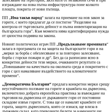
залесяване на територии, засегнати от незаконни сечи и при
изграждане на нова пътна инфраструктура поне колкото
площта, покрита от нови пътища.
ПП „
Има такъв народ
“ залага на приемане на нов закон за
горите, с което предлагат да се постигне "Разделяне на
контрола от търговската дейност и пълна инвентаризация на
българската гора". Към момента няма идентифицирана нужда
от цялостна подмяна на закона.
Новият политически играч ПП „
Продължаваме промяната
“
залага в програмата си на защита на българските гори и на
„мерки за борба с обезлесяване и за повторно залесяване,
борба с горски пожари и др“. Без да са разписани ясно в
конкретни дейности тези мерки, очакваните резултати са
„Повишаване на качествата на околната среда и покритието с
гори с цел намаляване въздействието на климатичните
промени“.
„Демократична България“
предлага конкретни мерки срещу
неустойчивото ползване на горите и кражбата на дървесина,
включително добрата европейска практика за въвеждане на
търговия на дървесина от държавните гори от постоянни
складове извън горите. С това ще се намалят кражбите от
гората, защото дървесината, която се изнася, ще влиза в
държавен склад, като превозните билети за камионите ще