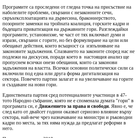
Програмите са проследени от гледна точка на присъствие на
наболелите проблеми, свързани с незаконните сечи,
свръхексплоатацията на дървесина, бракониерството,
позорните заменки на тройната коалиция, горските кадри и
бъдещата приватизация на държавните гори. Разглеждайки
програмите, установихме, че част от тях включват думи и
изрази, свързани с горите, но без формулиране на цели или
обещават действия, които всъщност са изпълняване на
законовите задължения. Спазването на законите според нас не
подлежи на дискусия, поради което в настоящия анализ ще
пропуснем всички онези обещания, които са законови
задължения на властта. Всички основни политически сили са
включили под една или друга форма дигитализация на
сектора. Повечето партии залагат и на увеличаване на горите
и създаване на нови гори.
Единствената партия сред потенциалните участници в 47-
тото Народно събрание, която не е споменала думата "гори" в
програмата си, е
Движението за права и свободи
. Явно е, че
след като от двайсет години оказват сериозно влияние върху
сектора, най-вече чрез назначаване на министри и ръководни
кадри по места, за тях няма нужда да предлагат реформи в
него.