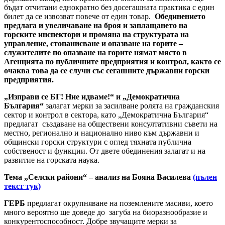
бъдат отчитани еднократно без досегашната практика с един
билет да се извозват повече от един товар.
Обединението
предлага и увеличаване на броя и заплащането на
горските инспектори и промяна на структурата на
управление, стопанисване и опазване на горите –
служителите по опазване на горите нямат място в
Агенцията по публичните предприятия и контрол, както се
очаква това да се случи със сегашните държавни горски
предприятия.
„Изправи се БГ! Ние идваме!“ и „Демократична
България“
залагат мерки за засилване ролята на гражданския
сектор и контрол в сектора, като „Демократична България“
предлагат създаване на обществени консултативни съвети на
местно, регионално и национално ниво към държавни и
общински горски структури с оглед тяхната публична
собственост и функции. От двете обединения залагат и на
развитие на горската наука.
Тема „Селски райони“ – анализ на Бояна Василева
(пълен
текст тук)
ГЕРБ
предлагат окрупняване на поземлените масиви, което
много вероятно ще доведе до загуба на биоразнообразие и
конкурентоспособност. Добре звучащите мерки за