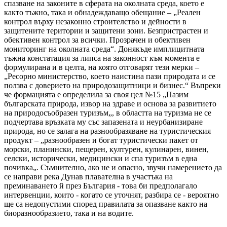
спазване на законите в сферата на околната среда, което е
както тъжно, така и обнадеждаващо обещание – „Реален
контрол върху незаконно строителство и дейности в
защитените територии и защитени зони. Безпристрастен и
обективен контрол за всички. Прозрачен и обективен
мониторинг на околната среда“. Донякъде имплицитната
тъжна констатация за липса на законност към момента е
формулирана и в целта, на която отговарят тези мерки –
„Ресорно министерство, което наистина пази природата и се
ползва с доверието на природозащитници и бизнес.“ Въпреки
че формацията е определила за своя цел №15 „Пазим
българската природа, извор на здраве и основа за развитието
на природосъобразен туризъм„, в областта на туризма не се
подчертава връзката му със запазената и неурбанизиране
природа, но се залага на разнообразяване на туристическия
продукт – „разнообразен и богат туристически пакет от
морски, планински, пещерен, културен, кулинарен, винен,
селски, исторически, медицински и спа туризъм в една
почивка„. Съмнително, ако не и опасно, звучи намерението да
се направи река Дунав плавателна в участъка на
преминаването й през България - това би предполагало
интервенции, които - когато се уточнят, разбира се - вероятно
ще са недопустими според правилата за опазване както на
биоразнообразието, така и на водите.