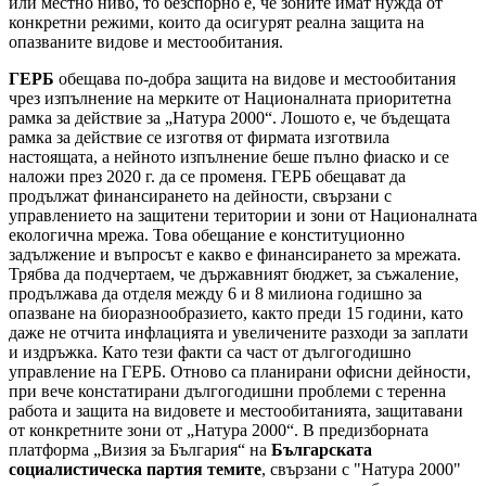
или местно ниво, то безспорно е, че зоните имат нужда от
конкретни режими, които да осигурят реална защита на
опазваните видове и местообитания.
ГЕРБ
обещава по-добра защита на видове и местообитания
чрез изпълнение на мерките от Националната приоритетна
рамка за действие за „Натура 2000“. Лошото е, че бъдещата
рамка за действие се изготвя от фирмата изготвила
настоящата, а нейното изпълнение беше пълно фиаско и се
наложи през 2020 г. да се променя. ГЕРБ обещават да
продължат финансирането на дейности, свързани с
управлението на защитени територии и зони от Националната
екологична мрежа. Това обещание е конституционно
задължение и въпросът е какво е финансирането за мрежата.
Трябва да подчертаем, че държавният бюджет, за съжаление,
продължава да отделя между 6 и 8 милиона годишно за
опазване на биоразнообразието, както преди 15 години, като
даже не отчита инфлацията и увеличените разходи за заплати
и издръжка. Като тези факти са част от дългогодишно
управление на ГЕРБ. Отново са планирани офисни дейности,
при вече констатирани дългогодишни проблеми с теренна
работа и защита на видовете и местообитанията, защитавани
от конкретните зони от „Натура 2000“. В предизборната
платформа „Визия за България“ на
Българската
социалистическа партия темите
, свързани с "Натура 2000"