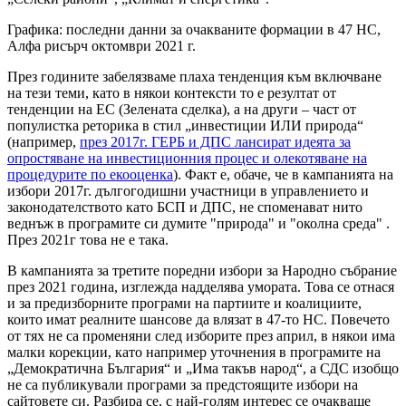
Графика: последни данни за очакваните формации в 47 НС,
Алфа рисърч октомври 2021 г.
През годините забелязваме плаха тенденция към включване
на тези теми, като в някои контексти то е резултат от
тенденции на ЕС (Зелената сделка), а на други – част от
популистка реторика в стил „инвестиции ИЛИ природа“
(например,
през 2017г. ГЕРБ и ДПС лансират идеята за
опростяване на инвестиционния процес и олекотяване на
процедурите по екооценка
). Факт е, обаче, че в кампанията на
избори 2017г. дългогодишни участници в управлението и
законодателството като БСП и ДПС, не споменават нито
веднъж в програмите си думите "природа" и "околна среда" .
През 2021г това не е така.
В кампанията за третите поредни избори за Народно събрание
през 2021 година, изглежда надделява умората. Това се отнася
и за предизборните програми на партиите и коалициите,
които имат реалните шансове да влязат в 47-то НС. Повечето
от тях не са променяни след изборите през април, в някои има
малки корекции, като например уточнения в програмите на
„Демократична България“ и „Има такъв народ“, а СДС изобщо
не са публикували програми за предстоящите избори на
сайтовете си. Разбира се, с най-голям интерес се очакваше