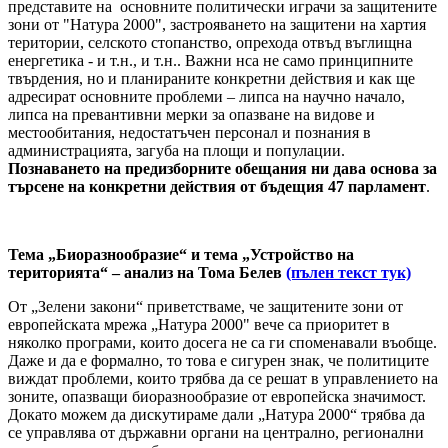
представите на основните политически играчи за защитените
зони от "Натура 2000", застрояването на защитени на хартия
територии, селското стопанство, опрехода отвъд въглищна
енергетика - и т.н., и т.н.. Важни нса не само принципните
твърдения, но и планираните конкретни действия и как ще
адресират основните проблеми – липса на научно начало,
липса на превантивни мерки за опазване на видове и
местообитания, недостатъчен персонал и познания в
администрацията, загуба на площи и популации.
Познаването на предизборните обещания ни дава основа за
търсене на конкретни действия от бъдещия 47 парламент
.
Тема „Биоразнообразие“ и тема „Устройство на
територията“ – анализ на Тома Белев
(пълен текст тук)
От „Зелени закони“ приветстваме, че защитените зони от
европейската мрежа „Натура 2000" вече са приоритет в
няколко програми, които досега не са ги споменавали въобще.
Даже и да е формално, то това е сигурен знак, че политиците
виждат проблеми, които трябва да се решат в управлението на
зоните, опазващи биоразнообразие от европейска значимост.
Докато можем да дискутираме дали „Натура 2000“ трябва да
се управлява от държавни органи на централно, регионални