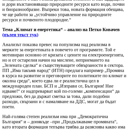
и дори възстановяващо природните ресурси като води, почви
и биоразнообразие. Въпреки това, новата формация обещава,
че ще работи за „устойчиво управление на природните
ресурси и почвеното плодородие.“
Тема „Климат и енергетика“ – анализ на Петко Ковачев
(пълен текст тук)
Анализът показва превес на популизма над реализма в
мерките за енергетиката в повечето от програмите. Той е
мотивиран основно от кризата с цените на електроенергията,
но и от остарелия начин на мислене, неприемането на
„Зелената сделка“ и съществуващите обвързаности в сектора.
ПП „Има такъмв народ“ (ИТН) предлага например „Промяна
в курса на развитие и преговорите по политиките по климат и
околна среда“, което едва ли е реалистична цел в
международен план. БСП и „Изправи се, България! Ние
идваме!“ се надпреварват кой по-големи „компенсации“ да
предложи, без да държат сметка за това, дали подобни
разходи, свързани и с намаляване на ДДС, могат да бъдат
поети.
Най-голяма степен реализъм има при „Демократична
България“ и – донякъде –при „Продължаваме промяната“,
като втората формация тепърва трябва да разяснява какво има