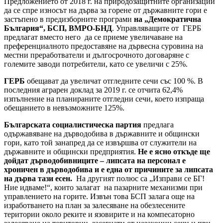
Предложението от 2018 г. на природозащитните организации
да се спре износът на дърва за горене от държавните гори е
застъпено в предизборните програми
на „Демократична
България“, БСП, ВМРО-БНД
. Управляващите от ГЕРБ
предлагат вместо него да се приеме увеличаване на
преференциалното предоставяне на дървесна суровина на
местни преработватели и дългосрочното договаряне с
големите заводи потребители, като се увеличи с 25%.
ГЕРБ
обещават да увеличат отгледните сечи със 100 %. В
последния аграрен доклад за 2019 г. се отчита 62,4%
изпълнение на планираните отгледни сечи, което изпраща
обещанието в невъзможните 125%.
Българската социалистическа партия
предлага
одържавяване на дърводобива в държавните и общински
гори, като той занапред да се извършва от служители на
държавните и общински предприятия.
Не е ясно откъде ще
дойдат дърводобивниците – липсата на персонал е
хроничен в дърводобива и е една от причините за липсата
на дърва тази есен.
На другият полюс са „Изправи се БГ!
Ние идваме!“, които залагат на пазарните механизми при
управлението на горите. Извън това БСП залага още на
изработването на план за залесяване на обезлесените
територии около реките и язовирите и на компесаторно