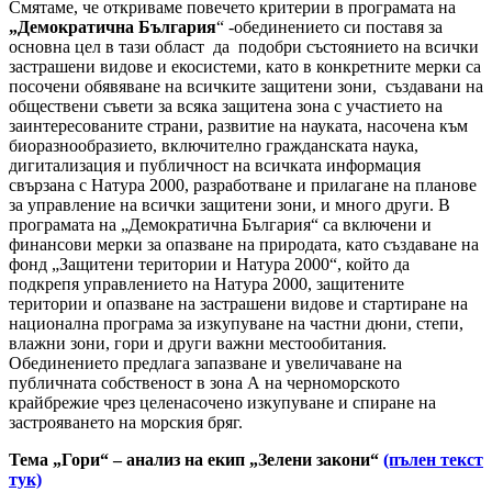
Смятаме, че откриваме повечето критерии в програмата на
„Демократична България
“ -обединението си поставя за
основна цел в тази област да подобри състоянието на всички
застрашени видове и екосистеми, като в конкретните мерки са
посочени обявяване на всичките защитени зони, създавани на
обществени съвети за всяка защитена зона с участието на
заинтересованите страни, развитие на науката, насочена към
биоразнообразието, включително гражданската наука,
дигитализация и публичност на всичката информация
свързана с Натура 2000, разработване и прилагане на планове
за управление на всички защитени зони, и много други. В
програмата на „Демократична България“ са включени и
финансови мерки за опазване на природата, като създаване на
фонд „Защитени територии и Натура 2000“, който да
подкрепя управлението на Натура 2000, защитените
територии и опазване на застрашени видове и стартиране на
национална програма за изкупуване на частни дюни, степи,
влажни зони, гори и други важни местообитания.
Обединението предлага запазване и увеличаване на
публичната собственост в зона А на черноморското
крайбрежие чрез целенасочено изкупуване и спиране на
застрояването на морския бряг.
Тема „Гори“ – анализ на екип „Зелени закони“
(пълен текст
тук)