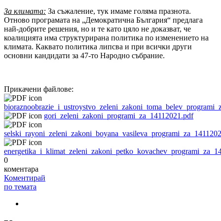
За климата:
За съжаление, тук имаме голяма празнота.
Отново програмата на „Демократична България“ предлага
най-добрите решения, но и те като цяло не доказват, че
коалицията има структурирана политика по изменението на
климата. Каквато политика липсва и при всички други
основни кандидати за 47-то Народно събрание.
Прикачени файлове:
bioraznoobrazie_i_ustroystvo_zeleni_zakoni_toma_belev_programi
gori_zeleni_zakoni_programi_za_14112021.pdf
selski_rayoni_zeleni_zakoni_boyana_vasileva_programi_za_1411202
energetika_i_klimat_zeleni_zakoni_petko_kovachev_programi_za_1
0
коментара
Коментирай
по темата