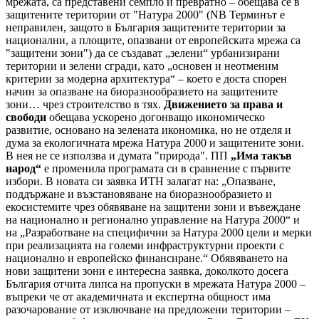
мрежата, са представени семпло и превратно – обещава се в
защитените територии от "Натура 2000" (NB Терминът е
неправилен, защото в България защитените територии за
национални, а площите, опазвани от европейската мрежа са
"защитени зони") да се създават „зелени“ урбанизирани
територии и зелени сгради, като „основен и неотменим
критерии за модерна архитектура“ – което е доста спорен
начин за опазване на биоразнообразието на защитените
зони… чрез строителство в тях.
Движението за права и
свободи
обещава ускорено догонващо икономическо
развитие, основано на зелената икономика, но не отделя и
дума за екологичната мрежа Натура 2000 и защитените зони.
В нея не се използва и думата "природа". ПП
„Има такъв
народ“
е променила програмата си в сравнение с първите
избори. В новата си заявка ИТН залагат на: „Опазване,
поддържане и възстановяване на биоразнообразието и
екосистемите чрез обявяване на защитени зони и въвеждане
на национално и регионално управление на Натура 2000“ и
на „Разработване на специфични за Натура 2000 цели и мерки
при реализацията на големи инфраструктурни проекти с
национално и европейско финансиране.“ Обявяването на
нови защитени зони е интересна заявка, доколкото досега
България отчита липса на пропуски в мрежата Натура 2000 –
въпреки че от академичната и експертна общност има
разочарование от изключване на предложени територии –