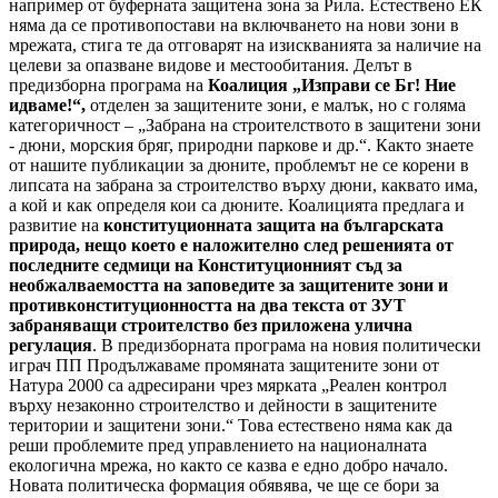
например от буферната защитена зона за Рила. Естествено ЕК
няма да се противопостави на включването на нови зони в
мрежата, стига те да отговарят на изискванията за наличие на
целеви за опазване видове и местообитания. Делът в
предизборна програма на
Коалиция „Изправи се Бг! Ние
идваме!“,
отделен за защитените зони, е малък, но с голяма
категоричност – „Забрана на строителството в защитени зони
- дюни, морския бряг, природни паркове и др.“. Както знаете
от нашите публикации за дюните, проблемът не се корени в
липсата на забрана за строителство върху дюни, каквато има,
а кой и как определя кои са дюните. Коалицията предлага и
развитие на
конституционната защита на българската
природа, нещо което е наложително след решенията от
последните седмици на Конституционният съд за
необжалваемостта на заповедите за защитените зони и
противконституционността на два текста от ЗУТ
забраняващи строителство без приложена улична
регулация
. В предизборната програма на новия политически
играч ПП Продължаваме промяната защитените зони от
Натура 2000 са адресирани чрез мярката „Реален контрол
върху незаконно строителство и дейности в защитените
територии и защитени зони.“ Това естествено няма как да
реши проблемите пред управлението на националната
екологична мрежа, но както се казва е едно добро начало.
Новата политическа формация обявява, че ще се бори за