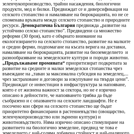
зеленчукопроизводство, трайни насаждения, биологични
продукти, мед и билки. Предвиждат се и диверсификация на
селското стопанство и намаляване на бюрокрацията, но не се
споменава връзката между селското стопанство и природните
ресурси.
Демократична България
предвижда „развитие на
устойчиво селско стопанство”. Предвидени са множество
реформи (30 броя), като е обърнато внимание на
екологизирането на селското стопанство, развитие на малките
и средни ферми, подпомагане на късата верига на доставки,
намаляване на бюрокрацията, развитие на биоземеделието и
разнообразяване на земеделските култури и породи животни.
„Продължаваме промяната“
приоритизират подкрепата за
развитие на средните и малки земеделски стопанства чрез
въвеждане на „таван за максимална субсидия на земеделец,...
чрез застраховане и договори за изкупуване на твърди цени”.
Предвиждат се инвестиции в инфраструктура за напояване,
която е от жизнена важност за сектора, но не е изрично
описано в дейностите, че напояването трябва да бъде
съобразено и с опазването на селските ландшафти. Не е
посочено кои сфери на селското стопанство ще бъдат
приоритетно финансирани в растениевъдство (овощарство,
зеленчукопроизводство или зърнени култури) и
животновъдството. Няма изрично описано стимулиране на
развитието на биологично земеделие, предвид че това е
земеделието с най-голяма добавена стойност и най-щадящото