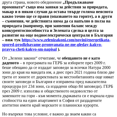
друга страна, новото обединение
„Продължаваме
промяната“ също има заявки за действия за природата,
макар и в някои случаи да остава твърде голяма неяснота
какво точно ще се прави (опазването на горите), а в други
– съмнения, че действията няма да са напълно в полза на
природата (например, при заявения баланс между
конкурентоспособността и Зелената сделка и целта за
развитие на още водноелектрически централи в България
– виж тук
https://www.zelenizakoni.com/novini/energetikata-
spored-prodlzhavame-promyanata-ne-me-gleday-kakvo-
pravya-cheti-kakvo-sm-napisal
).
От „Зелени закони“ отчитаме, че
обещаното не е като
даденото
– в програмата на ГЕРБ за изборите през 2009 г.
беше обещано да се издадат заповеди за всички Натура 2000
зони до края на мандата им, а днес през 2021 година близо две
трети от зоните от директивата за местообитанията още нямат
своите заповеди и България е изправена пред наказателна
процедура (от 234 зони, са издадени общо 84 заповеди). ГЕРБ
през 2009 г. използва и общественото недоволство от
заменките на гори - към момента държавата си е върнала една
стойността на един апартамент в София от раздадените
апетитни имоти край морските и планински курорти.
Но въпреки това условие, е важно да знаем какви са