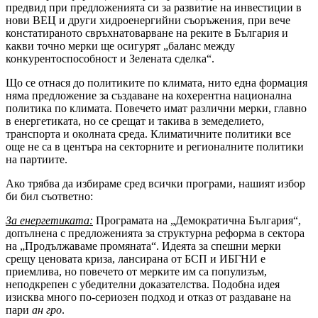
предвид при предложенията си за развитие на инвестиции в
нови ВЕЦ и други хидроенергийни съоръжения, при вече
констатираното свръхнатоварване на реките в България и
какви точно мерки ще осигурят „баланс между
конкурентоспособност и Зелената сделка“.
Що се отнася до политиките по климата, нито една формация
няма предложение за създаване на кохерентна национална
политика по климата. Повечето имат различни мерки, главно
в енергетиката, но се срещат и такива в земеделието,
транспорта и околната среда. Климатичните политики все
още не са в центъра на секторните и регионалните политики
на партиите.
Ако трябва да избираме сред всички програми, нашият избор
би бил съответно:
За енергетиката:
Програмата на „Демократична България“,
допълнена с предложенията за структурна реформа в сектора
на „Продължаваме промяната“. Идеята за спешни мерки
срещу ценовата криза, лансирана от БСП и ИБГНИ е
приемлива, но повечето от мерките им са популизъм,
неподкрепен с убедителни доказателства. Подобна идея
изисква много по-сериозен подход и отказ от раздаване на
пари
ан гро
.