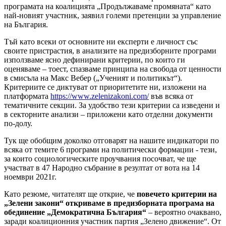
програмата на коалицията „Продължаваме промяната“ като
най-новият участник, заявил големи претенции за управление
на България.
Тъй като всеки от основните ни експерти е личност със
своите пристрастия, в анализите на предизборните програми
използваме ясно дефинирани критерии, по които ги
оценяваме – тоест, спазваме принципа на свобода от ценности
в смисъла на Макс Вебер („Ученият и политикът“).
Критериите се диктуват от приоритетите ни, изложени на
платформата
https://www.zelenizakoni.com/
във всяка от
тематичните секции. За удобство тези критерии са изведени и
в секторните анализи – приложени като отделни документи
по-долу.
Тук ще обобщим доколко отговарят на нашите индикатори по
всяка от темите 6 програми на политически формации - тези,
за които социологическите проучвания посочват, че ще
участват в 47 Народно събрание в резултат от вота на 14
ноември 2021г.
Като резюме, читателят ще открие, че
повечето критерии на
„Зелени закони“ откриваме в предизборната програма на
обединение „Демократична България“
– вероятно очаквано,
заради коалиционния участник партия „Зелено движение“. От