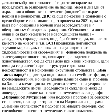
„екологосъобразно стопанство“ и „оптимизиране на
процедурата за разпределение на пасища, мери и ливади от
държавния и общинския поземлени фондове“ са твърде
неясни и неконкретни.
ДПС
са още по-кратки в сравнение с
предизборните си кампания през пролетта на 2021 г., като
имат по 4 обещания насочени към работодателите и 4
обещания към българския гражданин. Обещанията са доста
общи и са като късметите за новогодишната баница –
„сигурност, справедливост, по-добра бизнес среда, по-високо
качество на живот” и т.н.
БСП
предвижда популистки
звучащи мерки - „възстановяване на унищожените
хидромелиоративни съоръжения” и „финансова подкрепа на
зеленчукопроизводството, овощарство, лозарство и
животновъдство“, без да става ясно при какви критерии, дали
няма да се „налеят“ пари в структури с доказана
неефективност и в монополни окрупнени стопанства.
„Има
такъв народ“
предвижда подпомагане на семейните ферми, и
кооперирането им, но изненадващо планира също и промяна
на Закон за комасация на земеделските земи с цел уедряване
на земеделските имоти. Последното за съжаление може да
доведе до влошаване качеството на земеделския ландшафт.
„Изправи се! Мутри вън!
има подробна програма за селското
стопанство, планира създаването на Национална програма
„Семейно стопанство“ и подкрепа за младите фермери, със
специфични решения за земеделие, животновъдство,