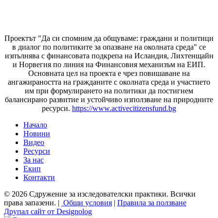
Проектът "Да си спомним да
общуваме
: граждани и политици
в диалог по политиките за опазване на околната среда" се
изпълнява с финансовата подкрепа на Исландия, Лихтенщайн
и Норвегия по линия на Финансовия механизъм на ЕИП.
Основната цел на проекта е чрез повишаване на
ангажираността на гражданите с околната среда и участието
им при формулирането на политики да постигнем
балансирано развитие и устойчиво използване на природните
ресурси.
https://www.activecitizensfund.bg
Начало
Новини
Основно меню
Видео
Ресурси
За нас
Екип
Контакти
© 2026 Сдружение за изследователски практики. Всички
права запазени. |
Общи условия
|
Правила за ползване
Друпал сайт от Designolog