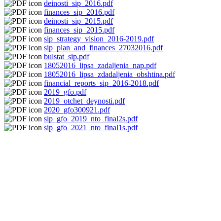
deinosti_sip_2016.pdf
finances_sip_2016.pdf
deinosti_sip_2015.pdf
finances_sip_2015.pdf
sip_strategy_vision_2016-2019.pdf
sip_plan_and_finances_27032016.pdf
bulstat_sip.pdf
18052016_lipsa_zadaljenia_nap.pdf
18052016_lipsa_zdadaljenia_obshtina.pdf
financial_reports_sip_2016-2018.pdf
2019_gfo.pdf
2019_otchet_deynosti.pdf
2020_gfo300921.pdf
sip_gfo_2019_nto_final2s.pdf
sip_gfo_2021_nto_final1s.pdf