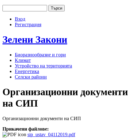
Jump to navigation
Търси
Основно меню
Форма за търсене
Вход
User menu
Регистрация
Зелени
Закони
Биоразнообразие и гори
Климат
Устройство на територията
Енергетика
Селски райони
Организационни документи
на СИП
Организационни документи на СИП
Прикачени файлове:
sip_ustav_04112019.pdf