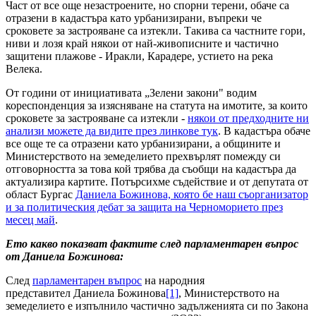
Част от все още незастроените, но спорни терени, обаче са
отразени в кадастъра като урбанизирани, въпреки че
сроковете за застрояване са изтекли. Такива са частните гори,
ниви и лозя край някои от най-живописните и частично
защитени плажове - Иракли, Карадере, устието на река
Велека.
От години от инициативата „Зелени закони" водим
кореспонденция за изясняване на статута на имотите, за които
сроковете за застрояване са изтекли -
някои от предходните ни
анализи можете да видите през линкове тук
. В кадастъра обаче
все още те са отразени като урбанизирани, а общините и
Министерството на земеделието прехвърлят помежду си
отговорността за това кой трябва да съобщи на кадастъра да
актуализира картите. Потърсихме съдействие и от депутата от
област Бургас
Даниела Божинова, която бе наш съорганизатор
и за политическия дебат за защита на Черноморието през
месец май
.
Ето какво показват фактите след парламентарен въпрос
от Даниела Божинова:
След
парламентарен въпрос
на народния
представител Даниела Божинова
[1]
, Министерството на
земеделието е изпълнило частично задълженията си по Закона