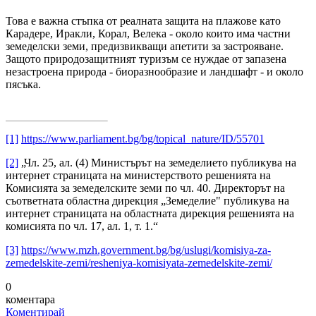
Това е важна стъпка от реалната защита на плажове като
Карадере, Иракли, Корал, Велека - около които има частни
земеделски земи, предизвикващи апетити за застрояване.
Защото природозащитният туризъм се нуждае от запазена
незастроена природа - биоразнообразие и ландшафт - и около
пясъка.
[1]
https://www.parliament.bg/bg/topical_nature/ID/55701
[2]
„Чл. 25, ал. (4) Министърът на земеделието публикува на
интернет страницата на министерството решенията на
Комисията за земеделските земи по чл. 40. Директорът на
съответната областна дирекция „Земеделие" публикува на
интернет страницата на областната дирекция решенията на
комисията по чл. 17, ал. 1, т. 1.“
[3]
https://www.mzh.government.bg/bg/uslugi/komisiya-za-
zemedelskite-zemi/resheniya-komisiyata-zemedelskite-zemi/
0
коментара
Коментирай