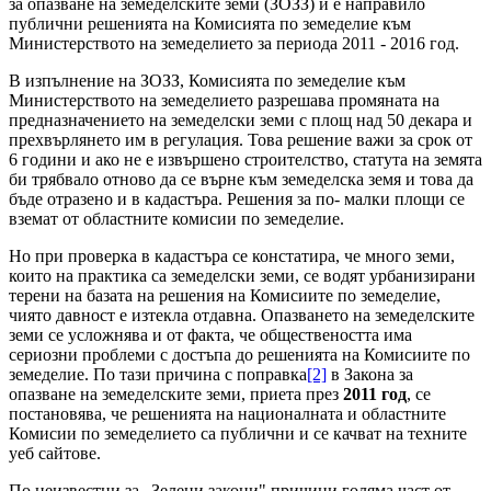
за опазване на земеделските земи (ЗОЗЗ) и е направило
публични решенията на Комисията по земеделие към
Министерството на земеделието за периода 2011 - 2016 год.
В изпълнение на ЗОЗЗ, Комисията по земеделие към
Министерството на земеделието разрешава промяната на
предназначението на земеделски земи с площ над 50 декара и
прехвърлянето им в регулация. Това решение важи за срок от
6 години и ако не е извършено строителство, статута на земята
би трябвало отново да се върне към земеделска земя и това да
бъде отразено и в кадастъра. Решения за по- малки площи се
вземат от областните комисии по земеделие.
Но при проверка в кадастъра се констатира, че много земи,
които на практика са земеделски земи, се водят урбанизирани
терени на базата на решения на Комисиите по земеделие,
чиято давност е изтекла отдавна. Опазването на земеделските
земи се усложнява и от факта, че обществеността има
сериозни проблеми с достъпа до решенията на Комисиите по
земеделие. По тази причина с поправка
[2]
в Закона за
опазване на земеделските земи, приета през
2011 год
, се
постановява, че решенията на националната и областните
Комисии по земеделието са публични и се качват на техните
уеб сайтове.
По неизвестни за „Зелени закони" причини голяма част от