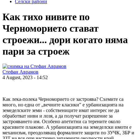
Селски райони
Как тихо нивите по
Черноморието стават
строежи... дори когато няма
пари за строеж
Стефан Аврамов
4 August, 2023 - 14:52
Как лека-полека Черноморието се застроява? Схемите са
много, но една от „вечните класики" е урбанизацията на
земеделските земи - собствениците имат интерес не да
обработват ниви и лозя, а да получат разрешение за
застрояването им. Особено апетитни са терените около
красивите плажове. А урбанизацията на земеделски имоти е
механизъм, преодоляващ формалните защити по ЗУЧК, ЗБР и
ЗЗТ на все още частично запазените околности край