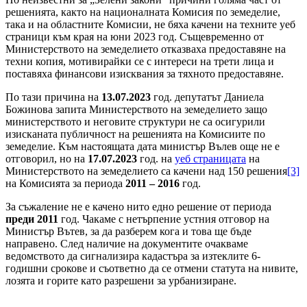
решенията, както на националната Комисия по земеделие,
така и на областните Комисии, не бяха качени на техните уеб
страници към края на юни 2023 год. Същевременно от
Министерството на земеделието отказваха предоставяне на
техни копия, мотивирайки се с интереси на трети лица и
поставяха финансови изисквания за тяхното предоставяне.
По тази причина на
13.07.2023
год. депутатът Даниела
Божинова запита Министерството на земеделието защо
министерството и неговите структури не са осигурили
изисканата публичност на решенията на Комисиите по
земеделие. Към настоящата дата министър Вълев още не е
отговорил, но на
17.07.2023
год. на
уеб страницата
на
Министерството на земеделието са качени над 150 решения
[3]
на Комисията за периода
2011 – 2016
год.
За съжаление не е качено нито едно решение от периода
преди 2011
год. Чакаме с нетърпение устния отговор на
Министър Вътев, за да разберем кога и това ще бъде
направено. След наличие на документите очакваме
ведомството да сигнализира кадастъра за изтеклите 6-
годишни срокове и съответно да се отмени статута на нивите,
лозята и горите като разрешени за урбанизиране.