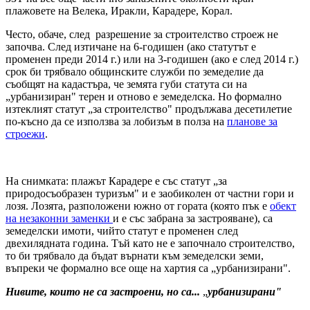
плажовете на Велека, Иракли, Карадере, Корал.
Често, обаче, след разрешение за строителство строеж не
започва. След изтичане на 6-годишен (ако статутът е
променен преди 2014 г.) или на 3-годишен (ако е след 2014 г.)
срок би трябвало общинските служби по земеделие да
съобщят на кадастъра, че земята губи статута си на
„урбанизиран" терен и отново е земеделска. Но формално
изтеклият статут „за строителство" продължава десетилетие
по-късно да се използва за лобизъм в полза на
планове за
строежи
.
На снимката: плажът Карадере е със статут „за
природосъобразен туризъм" и е заобиколен от частни гори и
лозя. Лозята, разположени южно от гората (която пък е
обект
на незаконни заменки
и е със забрана за застрояване), са
земеделски имоти, чийто статут е променен след
двехилядната година. Тъй като не е започнало строителство,
то би трябвало да бъдат върнати към земеделски земи,
въпреки че формално все още на хартия са „урбанизирани".
Нивите, които не са застроени, но са...
„
урбанизирани"