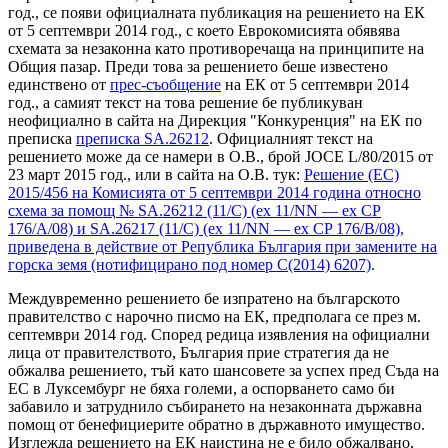
год.,
се появи официалната публикация на решението на ЕК
от 5 септември 2014 год., с което Еврокомисията обявява
схемата за незаконна като противоречаща на принципите на
Общия пазар. Преди това за решението беше известено
единствено от
прес-съобщение
на ЕК от 5 септември 2014
год., а самият текст на това решение бе публикуван
неофициално в сайта на Дирекция "Конкуренция" на ЕК по
преписка
преписка SA.26212
. Официалният текст на
решението може да се намери в О.В., брой
JOCE L/80/2015 от
23 март 2015 год., или в сайта на О.В. тук:
Решение (ЕС)
2015/456 на Комисията от 5 септември 2014 година относно
схема за помощ № SA.26212 (11/C) (ex 11/NN — ex CP
176/A/08) и SA.26217 (11/C) (ex 11/NN — ex CP 176/B/08),
приведена в действие от Република България при замените на
горска земя (нотифицирано под номер C(2014) 6207)
.
Междувременно решението бе изпратено на българското
правителство с нарочно писмо на ЕК, предполага се през м.
септември 2014 год. Според редица изявления на официални
лица от правителството, България прие стратегия да не
обжалва решението, тъй като шансовете за успех пред Съда на
ЕС в Луксембург не бяха големи, а оспорването само би
забавило и затруднило събирането на незаконната държавна
помощ от бенефициерите обратно в държавното имущество.
Изглежда решението на ЕК наистина не е било обжалвано,