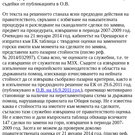
съдейки от публикацията в О.В.
От текста на решението станаха ясни предходни действия на
правителството, свръзани с избягване на наказателната
процедура и разследване на скандалните сделки по замяна,
предмет на процедурата, извършени в периода 2007-2009 год.
Очевидно на 21 януари 2014 год. кабинетът на Орешарски е
изпратил към ЕК таблица с твърдени оценки на заменените
горски имоти към момента на сделките по замяна,
представени като пазарни стойности (писмо реф.
№ 2014/032997). Става ясно, че оценките са служебни, т.е. те
са извършени от служители на МЗХ. Същите са извършени в
изпълнение на европейското законодателство в областта на
държавната помощ, изискващо изчисляването на нейната
стойност да се извършва съобразно пазарни критерии, както и
в изпълнение на предходното решение на ЕК от
29.6.2011 год.
(публикувано в
О.В. на 16.9.2011 год.
), приемащо мотивирано
становище за наличие на нерегламентирана схема за държавна
помощ, нарушаваща правилата на Общия пазар. Не е известна
каква е стойността на имотите към момента на сделките,
съгласно тази служебно извършена от правителството оценка.
Не е известно и дали въпросната таблица обхваща всичките
147 сделки по замени на гори,
извършени в периода 2007-
2009 год. Засега не можем да проверим доколко
правителствената оценка от 21 януари 2014 год. (писмо реф.