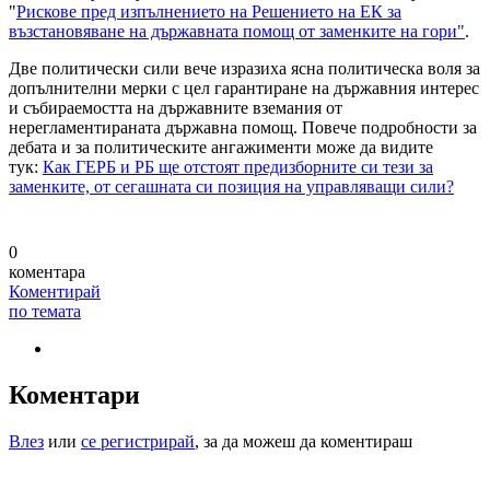
"
Рискове пред изпълнението на Решението на ЕК за
възстановяване на държавната помощ от заменките на гори"
.
Две политически сили вече изразиха ясна политическа воля за
допълнителни мерки с цел гарантиране на държавния интерес
и събираемостта на държавните вземания от
нерегламентираната държавна помощ. Повече подробности за
дебата и за политическите ангажименти може да видите
тук:
Как ГЕРБ и РБ ще отстоят предизборните си тези за
заменките, от сегашната си позиция на управляващи сили?
0
коментара
Коментирай
по темата
Коментари
Влез
или
се регистрирай
, за да можеш да коментираш