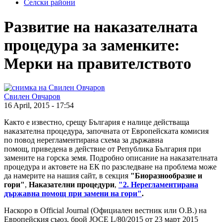
Селски райони
Развитие на наказателната
процедура за заменките:
Мерки на правителството
Свилен Овчаров
16 April, 2015 - 17:54
Както е известно, срещу България е налице действаща
наказателна процедура, започната от Европейската комисия
по повод нерегламентирана схема за държавна
помощ, приведена в действие от Република България при
замените на горска земя. Подробно описание на наказателната
процедура и актовете на ЕК по разследване на проблема може
да намерите на нашия сайт, в секция
"Биоразнообразие и
гори"
,
Наказателни процедури
,
"2. Нерегламентирана
държавна помощ при замени на гори"
.
Наскоро в Official Journal (Официален вестник или О.В.) на
Европейския съюз, брой
JOCE L/80/2015 от 23 март 2015