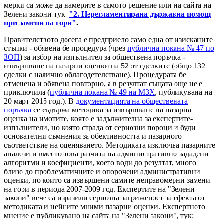
мерки са може да намерите в самото решение или на сайта на
Зелени закони тук:
"2. Нерегламентирана държавна помощ
при замени на гори"
.
Правителството досега е предприело само една от изисканите
стъпки - обявена бе процедура (чрез
публична покана № 47 по
ЗОП
) за избор на изпълнител за обществена поръчка -
извършване на пазарни оценки на 52 от сделките (общо 132
сделки с налично облагодетелстване). Процедурата бе
отменена и обявена повторно, а в резултат същата още не е
приключила (
публична покана № 49 на МЗХ
, публикувана на
20 март 2015 год.). В
документацията на обществената
поръчка
се съдържа методика за извършване на пазарна
оценка на имотите, която е задължителна за експертите-
изпълнители, но която страда от сериозни пороци и буди
основателни съмнения за обективността и пазарното
съответствие на оценяването. Методиката изключва пазарните
аналози и вместо това разчита на административно зададени
алгоритми и коефициенти, което води до резултат, много
близо до проблематичните и опорочени административни
оценки, по които са извършени самите неправомерни замени
на гори в периода 2007-2009 год. Експертите на "Зелени
закони" вече са изразили сериозна загриженост за ефекта от
методиката и нейните мними пазарни оценки. Експертното
мнение е публикувано на сайта на
"Зелени закони", тук: