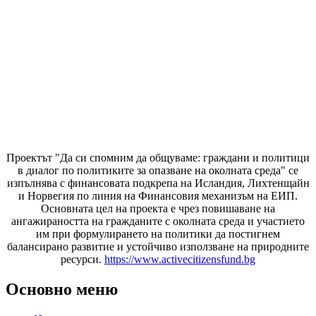
Проектът "Да си спомним да
общуваме
: граждани и политици
в диалог по политиките за опазване на околната среда" се
изпълнява с финансовата подкрепа на Исландия, Лихтенщайн
и Норвегия по линия на Финансовия механизъм на ЕИП.
Основната цел на проекта е чрез повишаване на
ангажираността на гражданите с околната среда и участието
им при формулирането на политики да постигнем
балансирано развитие и устойчиво използване на природните
ресурси.
https://www.activecitizensfund.bg
Основно меню