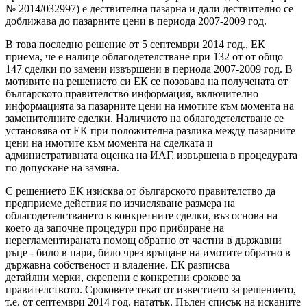
№ 2014/032997) е дествителна пазарна и дали дествително се
доближава до пазарните цени в периода 2007-2009 год.
В това последно решение от 5 септември 2014 год., ЕК
приема, че е налице облагодетелстване при 132 от от общо
147 сделки по замени извършени в периода 2007-2009 год. В
мотивите на решението си ЕК се позовава на получената от
българското правителство информация, включително
информацията за пазарните цени на имотите към момента на
заменителните сделки. Наличието на облагодетелстване се
установява от ЕК при положителна разлика между пазарните
цени на имотите към момента на сделката и
административната оценка на ИАГ, извършена в процедурата
по допускане на замяна.
С решението ЕК изисква от българското правителство да
предприеме действия по изчисляване размера на
облагодетелстването в конкретните сделки, въз основа на
което да започне процедури про прибиране на
нерегламентираната помощ обратно от частни в държавни
ръце - било в пари, било чрез връщане на имотите обратно в
държавна собственост и владение. ЕК разписва
детайлни мерки, скрепени с конкретни срокове за
правителството. Сроковете текат от известието за решението,
т.е. от септември 2014 год. нататък. Пълен списък на исканите