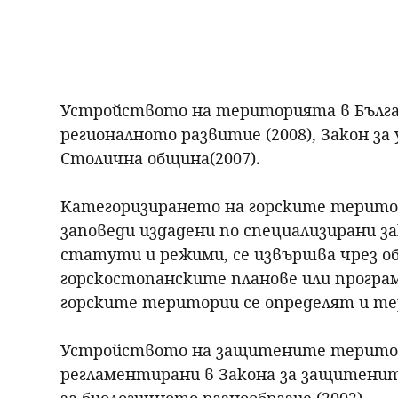
Устройството на територията в Българ
регионалното развитие (2008), Закон за
Столична община(2007).
Категоризирането на горските територ
заповеди издадени по специализирани зак
статути и режими, се извършва чрез об
горскостопанските планове или програм
горските територии се определят и те
Устройството на защитените територи
регламентирани в Закона за защитените