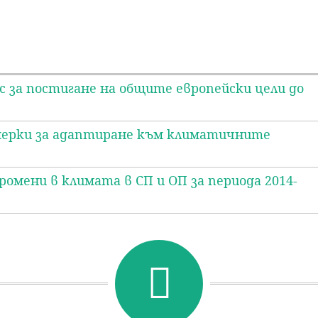
 за постигане на общите европейски цели до
мерки за адаптиране към климатичните
ромени в климата в СП и ОП за периода 2014-