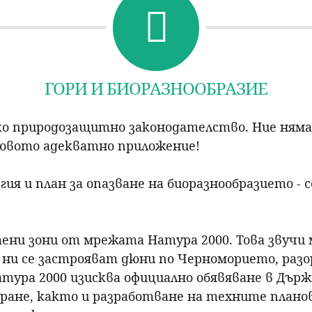
р
с
ГОРИ И БИОРАЗНООБРАЗИЕ
е
н
ско природозащитно законодателство. Ние ням
говото адекватно приложение!
е
я и план за опазване на биоразнообразието - с
ени зони от мрежата Натура 2000. Това звучи 
ни се застрояват дюни по Черноморието, разор
атура 2000 изисква официално обявяване в Дър
ране, както и разработване на техните планов