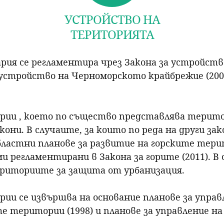
УСТРОЙСТВО НА
ТЕРИТОРИЯТА
ия се регламентира чрез Закона за устройство
 устройство на Черноморското крайбрежие (200
ии , което по същество представлява терито
они. В случаите, за които по реда на други зак
ластни планове за развитие на горските тери
и регламентирани в Закона за горите (2011). В
риториите за защита от урбанизация.
и се извършва на основание планове за управ
 територии (1998) и планове за управление н