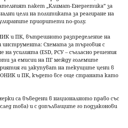
дателният пакет „Климат-Енергетика” за
нални цели на политиката за реагиране на
мулираните приоритети по-долу.
ОНИК и ПК, вътрешното разпределение на
и инструмента: Схемата за търговия с
е на усилията (ESD, РСУ – съгласно решения
квоти за емисии на ПГ между големите
приятия ги закупуват на текущите цени в
РКОНИК и ПК, където все още страната като
ерки са въведени в националното право със
ни след това) и с допълващите го подзаконови