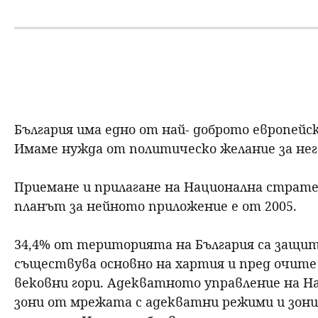
н
ю
България има едно от най- доброто европей
Имаме нужда от политическо желание за не
Приемане и прилагане на Национална стратеги
планът за нейното приложение е от 2005.
34,4% от територията на България са защит
съществува основно на хартия и пред очите 
вековни гори. Адекватното управление на Н
зони от мрежата с адекватни режими и зони