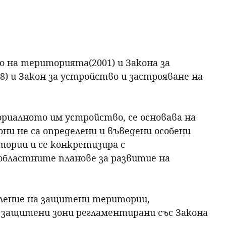
 на територията(2001) и Закона за
8) и Закон за устройство и застрояване на
риалното им устройство, се основава на
они не са определени и въведени особени
тории и се конкретизира с
 областните планове за развитие на
ление на защитени територии,
а защитени зони регламентирани със Закона