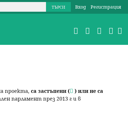
Вход
Регистрация
на проекта,
са застъпени (
) или не са
ен парламент през 2013 г и в