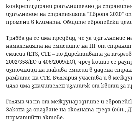
конкретизирани допълнително за страните-ч
изпълнение на стратегията "Европа 2020" о
промени в климата. Общите европейски цели 
Трябва да се има предвид, че за изпълнение
намаленията на емисиите на ПГ от страните
емисии (ETS, СТЕ – по Директивата за търгови
2002/358/ЕО и 406/2009/ЕО), чрез които се р
източници на такива емисии в дадена стра
рамките на СТЕ. България участва и в межд
цяло има значителен излишък от квоти за п
Голяма част от международните и европейски
Закона за опазване на околната среда (обн., Д
нормативни актове.