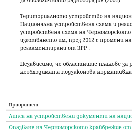
за биологичното разнообразие (2002)
Териториалното устройство на национал
Национална устройствена схема и реги
устройствена схема на Черноморското к
изготвянето им, през 2012 с промени н
регламентирани от ЗРР .
Независимо, че областните планове за 
необходимата подзаконова нормативна б
Приоритет
Липса на устройствени документи на нацио
Опазване на Черноморското крайбрежие от