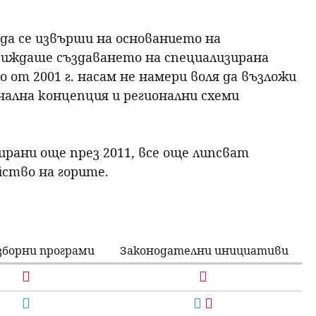
да се извърши на основанието на
виждаше създаването на специализирана
от 2001 г. насам не намери воля да възложи
нална концепция и регионални схеми
рани още през 2011, все още липсват
йство на горите.
зборни програми
Законодателни инициативи