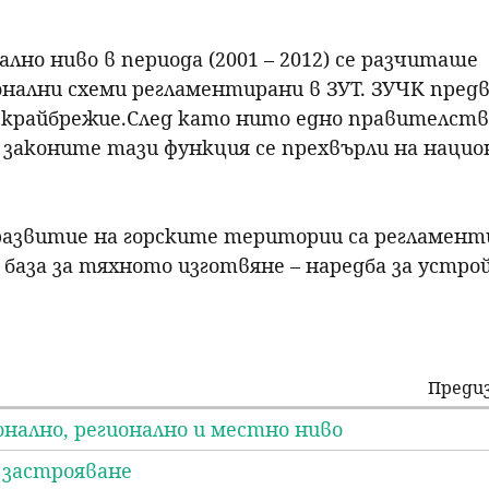
но ниво в периода (2001 – 2012) се разчиташе 
онални схеми регламентирани в ЗУТ. ЗУЧК пред
райбрежие.След като нито едно правителство 
а законите тази функция се прехвърли на нацио
развитие на горските територии са регламенти
аза за тяхното изготвяне – наредба за устро
Преди
нално, регионално и местно ниво
 застрояване