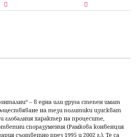
зонтални“ – в една или друга степен имат
съществяване на тези политики изискват
и глобалния характер на процесите,
ответни споразумения (Рамкова конвенция
ия съответно през 1995 и 2002 г.). Те са