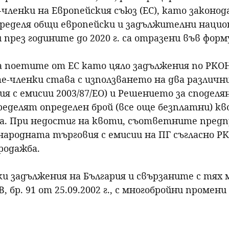
ленки на Европейския съюз (ЕС), като законо
пределя общи европейски и задължителни нацио
през годините до 2020 г. са отразени във фор
 на поетите от ЕС като цяло задължения по РК
-членки става с използването на два различн
я с емисии 2003/87/ЕО) и Решението за споделян
азпределят определен брой (все още безплатни) 
на. При недостиг на квоти, съответните пред
ународната търговия с емисии на ПГ съгласно 
родажба.
 задължения на България и свързаните с тях м
В, бр. 91 от 25.09.2002 г., с многобройни проме