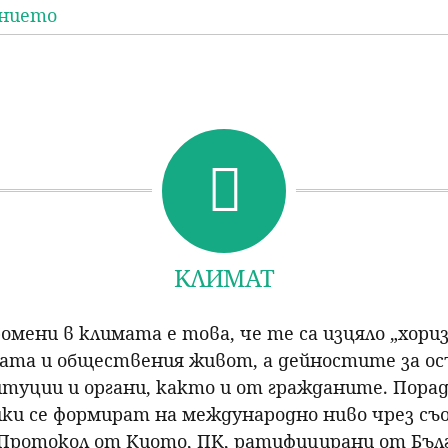
ението
КЛИМАТ
омени в климата е това, че те са изцяло „хори
ата и обществения живот, а дейностите за о
туции и органи, както и от гражданите. Порад
ки се формират на международно ниво чрез съ
Протокол от Киото, ПК, ратифицирани от Българ