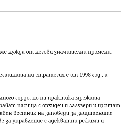
аме нужда от негови значителни промени.
егашната ни стратегия е от 1998 год., а
много гордо, но на практика мрежата
ават пасища с орхидеи и лалугери и изсичат
жавен вестник на заповеди за защитените
е за управление с адекватни режими и