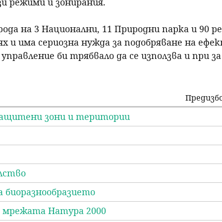
зи режими и зонирания.
рода на 3 Национални, 11 Природни парка и 90 
х и има сериозна нужда за подобряване на еф
авление би трябвало да се използва и при за 
Предизб
 защитени зони и територии
лство
а биоразнообразието
т мрежата Натура 2000