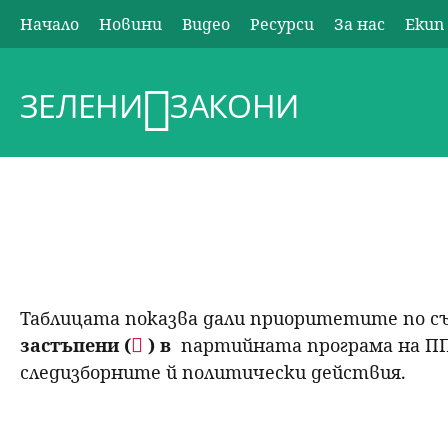
Начало
Новини
Видео
Ресурси
За нас
Екип
О
с
ЗЕЛЕНИ
ЗАКОНИ
н
о
в
н
Таблицата показва дали приоритетите по с
о
застъпени (
) в
партийната програма на ПП 
следизборните й политически действия.
м
е