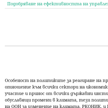
Подобряване на ефективността на управл
Особеност на политиките за реагиране на пр
отношение към всички сектори на икономик
участие и принос от всички държавни инсти
обуславящи промени в климата, тези полити
на ООН за изменение на климата, РКОНИК, и 