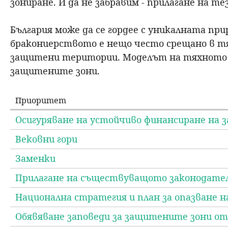
зониране. И да не забравим - прилагане на те
България може да се гордее с уникалната при
бракониерството е нещо често срещано в тя
защитени територии. Моделът на тяхното упр
защитените зони.
Приоритет
Осигуряване на устойчиво финансиране на
Вековни гори
Заменки
Прилагане на съществуващото законодате
Национална стратегия и план за опазване н
Обявяване заповеди за защитените зони о