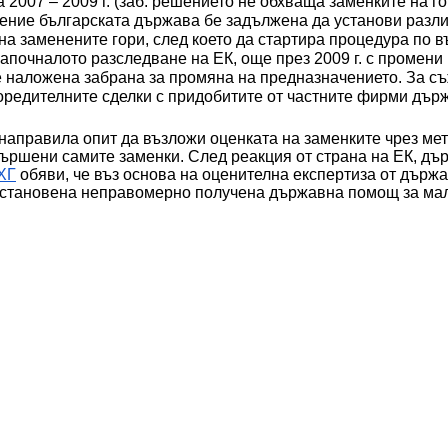
007 – 2009 г. (заб. решението не обхваща заменките на гори
шение българската държава бе задължена да установи разл
на заменените гори, след което да стартира процедура по 
апочналото разследване на ЕК, още през 2009 г. с промени 
е наложена забрана за промяна на предназначението. За съ
редителните сделки с придобитите от частните фирми държа
 направила опит да възложи оценката на заменките чрез ме
звършени самите заменки. След реакция от страна на ЕК, дъ
ХГ
 обяви, че въз основа на оценителна експертиза от държ
 установена неправомерно получена държавна помощ за малк