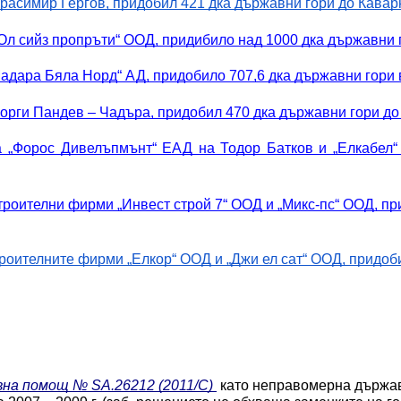
асимир Гергов, придобил 421 дка държавни гори до Каварна
 сийз пропръти“ ООД, придибило над 1000 дка държавни гор
ара Бяла Норд“ АД, придобило 707,6 дка държавни гори в м
рги Пандев – Чадъра, придобил 470 дка държавни гори до Б
„Форос Дивелъпмънт“ ЕАД на Тодор Батков и „Елкабел“ 
роителни фирми „Инвест строй 7“ ООД и „Микс-пс“ ООД, пр
оителните фирми „Елкор“ ООД и „Джи ел сат“ ООД, придобил
вна помощ № SA.26212 (2011/C)
 като неправомерна държав