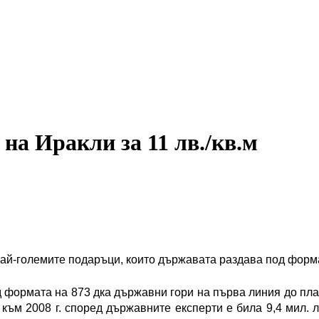
на Иракли за 11 лв./кв.м
най-големите подаръци, които държавата раздава под форма
од формата на 873 дка държавни гори на първа линия до пл
 към 2008 г. според държавните експерти е била 9,4 мил. ле