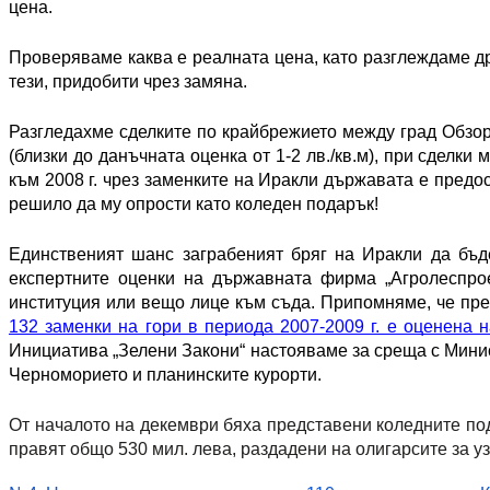
цена. 
Проверяваме каква е реалната цена, като разглеждаме дру
тези, придобити чрез замяна.
Разгледахме сделките по крайбрежието между град Обзор 
(близки до данъчната оценка от 1-2 лв./кв.м), при сделк
към 2008 г. чрез заменките на Иракли държавата е пред
решило да му опрости като коледен подарък! 
Единственият шанс заграбеният бряг на Иракли да бъд
експертните оценки на държавната фирма „Агролеспрое
институция или вещо лице към съда. Припомняме, че пре
132 заменки на гори в периода 2007-2009 г. е оценена 
Инициатива „Зелени Закони“ настояваме за среща с Минист
Черноморието и планинските курорти. 
От началото на декември бяха представени коледните по
правят общо 530 мил. лева, раздадени на олигарсите за у