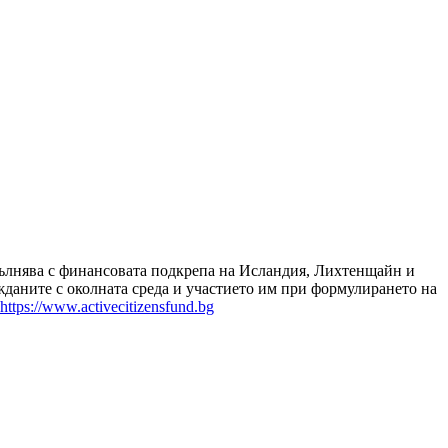
зпълнява с финансовата подкрепа на Исландия, Лихтенщайн и
даните с околната среда и участието им при формулирането на
https://www.activecitizensfund.bg