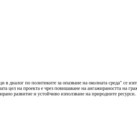
ци в диалог по политиките за опазване на околната среда" се и
а цел на проекта е чрез повишаване на ангажираността на граж
ирано развитие и устойчиво използване на природните ресурси.