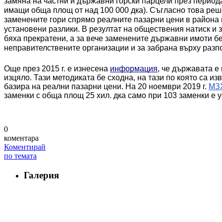
замяна на частни и държавни горски парцели през периода 2
имащи обща площ от над 100 000 дка). Съгласно това ре
заменените гори спрямо реалните пазарни цени в района 
установени разлики. В резултат на обществения натиск и з
бяха прекратени, а за вече заменените държавни имоти б
неправителствените организации и за забрана върху разпо
Още през 2015 г. е изнесена 
информация
, че държавата е
изцяло. Тази методиката бе сходна, на тази по която са и
базира на реални пазарни цени. На 20 ноември 2019 г. 
МЗ
заменки с обща площ 25 хил. дка само при 103 заменки е
0
коментара
Коментирай
по темата
Галерия