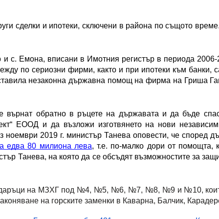
ги сделки и ипотеки, сключени в района по същото време. 
и с. Емона, вписани в Имотния регистър в периода 2006-2
и между по сериозни фирми, както и при ипотеки към банки,
оставила незаконна държавна помощ на фирма на Гриша Ган
е върнат обратно в ръцете на държавата и да бъде спа
кт“ ЕООД и да възложи изготвянето на нови независими
з ноември 2019 г. министър Танева оповести, че според д
на едва 80 милиона лева
, т.е. по-малко дори от помощта,
ър Танева, на която да се обсъдят възможностите за защит
даръци на МЗХГ под №4, №5, №6, №7, №8, №9 и №10, които
законяване на горските заменки в Каварна, Балчик, Караде