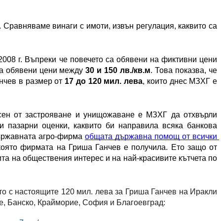
Сравняваме винаги с имоти, извън регулация, каквито са 
008 г. Въпреки че повечето са обявени на фиктивни цени 
 са обявени цени между 
30 и 150 лв./кв.м
. Това показва, че 
чев в размер от 
17 до 120 мил. лева
, които днес МЗХГ е 
сен от застрояване и унищожаване е МЗХГ да отхвърли 
 пазарни оценки, каквито би направила всяка банкова 
ържавната агро-фирма 
общата държавна помощ от всички 
 която фирмата на Гриша Ганчев е получила. Ето защо от 
а на обществения интерес и на най-красивите кътчета по 
 с настоящите 120 мил. лева за Гриша Ганчев на Иракли 
ре, Банско, Крайморие, София и Благоевград: