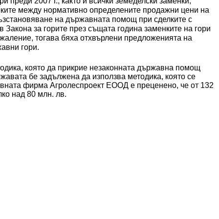
 преди 2007 г., както и всички земеделски заменки, 
иките между нормативно определените продажни цени на 
възстановяване на държавната помощ при сделките с 
в Закона за горите през същата година заменките на гори 
жаление, тогава бяха отхвърлени предложенията на 
вни гори.  
тодика, която да прикрие незаконната държавна помощ 
ржавата бе задължена да използва методика, която се 
авната фирма Агролеспроект ЕООД е преценено, че от 132 
о над 80 млн. лв.