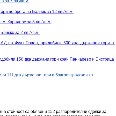
 за 7 лв./кв.м.
и по брега на Балчик за 13 лв./кв.м
.
. Карадере за 8 лв./кв.м.
анско за 2 лв./кв.м.
АД на Фуат Гювен, придобили 300 дка държавни гори в 
идобили 150 дка държани гори край Панчарево и Бистрица 
и 111 дка държавни гори в благоевградския кв. 
на стойност са обявени 132 разпоредителни сделки за 