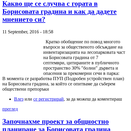
Какво ще се случва с гората в
Борисовата градина и как да дадете
мнението си?
11 September, 2016 - 18:58
Кратко обобщение по повод многото
въпроси за общественото обсъждане на
инвентаризацията на лесопарковата част
на Борисовата градина от 7
септември, цитираните в публичното
пространство 30% "болни" дървета и
опасения за прекомерни сечи в парка:
В момента се разработва ПУП (Подробен устройствен план)
на Борисовата градина, за който се опитваме да съберем
обществени препоръки
Влез
или
се регистрирай
, за да можеш да коментираш
преглед
Започнахме проект за общностно
планиране за Борисовата градина