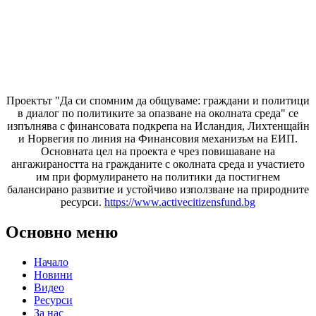
Проектът "Да си спомним да
общуваме
: граждани и политици
в диалог по политиките за опазване на околната среда" се
изпълнява с финансовата подкрепа на Исландия, Лихтенщайн
и Норвегия по линия на Финансовия механизъм на ЕИП.
Основната цел на проекта е чрез повишаване на
ангажираността на гражданите с околната среда и участието
им при формулирането на политики да постигнем
балансирано развитие и устойчиво използване на природните
ресурси.
https://www.activecitizensfund.bg
Основно меню
Начало
Новини
Видео
Ресурси
За нас