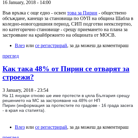
16 January, 2018 - 14:00
Във връзка с още едно - освен
това за Пирин
- обществено
обсъждане, канещо за становища по ОУП на община Шабла в
коледно-новогодишния период, СИП подготви неекспертно,
но категорично становище - срещу приемането на плана за
застрояване на крайбрежието на общината от МОСВ.
Влез
или
се регистрирай
, за да можеш да коментираш
преглед
Как така 48% от Пирин се отварят за
строежи?
3 January, 2018 - 23:54
На 11 януари отново ше име протести в цяла България срещу
решението на МС за застрояване на 48% от НП
Пирин (информация за протестите по градове - 16 града засега
- в края на статията).
Влез
или
се регистрирай
, за да можеш да коментираш
преглед