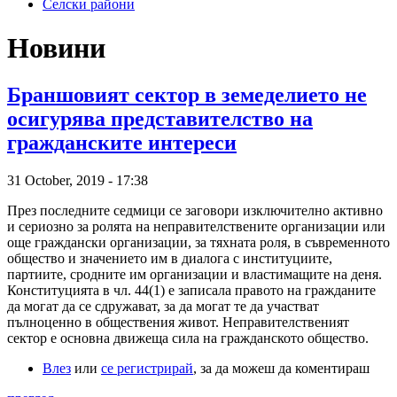
Селски райони
Новини
Браншовият сектор в земеделието не
осигурява представителство на
гражданските интереси
31 October, 2019 - 17:38
През последните седмици се заговори изключително активно
и сериозно за ролята на неправителствените организации или
още граждански организации, за тяхната роля, в съвременното
общество и значението им в диалога с институциите,
партиите, сродните им организации и властимащите на деня.
Конституцията в чл. 44(1) е записала правото на гражданите
да могат да се сдружават, за да могат те да участват
пълноценно в обществения живот. Неправителственият
сектор е основна движеща сила на гражданското общество.
Влез
или
се регистрирай
, за да можеш да коментираш