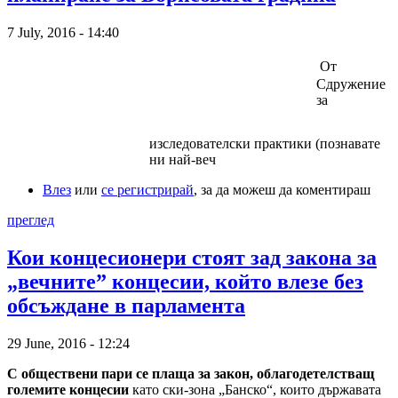
7 July, 2016 - 14:40
От
Сдружение
за
изследователски практики (познавате
ни най-веч
Влез
или
се регистрирай
, за да можеш да коментираш
преглед
Кои концесионери стоят зад закона за
„вечните” концесии, който влeзe без
обсъждане в парламента
29 June, 2016 - 12:24
С обществени пари се плаща за закон, облагодетелстващ
големите концесии
като ски-зона „Банско“, които държавата