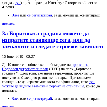
фонда -
тук
) чрез оператора Институт Отворено общество
-София.
Влез
или
се регистрирай
, за да можеш да коментираш
преглед
За Борисовата градина можете да
изпратите становище сега, или да
замълчите и гледате строежи завинаги
16 June, 2019 - 08:27
До 19 юни тече обществено обсъждане на
проекта за
Подробен устройствен план
(ПУП) на парк „Борисова
градина “. След това, ако няма възражения, проектът ще
послужи за бъдещото развитие на парка. Призоваваме
гражданите да изразят мненията си официално, като
тук
можете да видите възможен формат на становище
, който да
ползвате.
Влез
или
се регистрирай
, за да можеш да коментираш
преглед