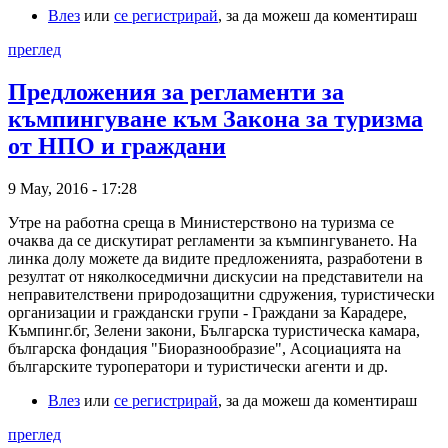
Влез
или
се регистрирай
, за да можеш да коментираш
преглед
Предложения за регламенти за
къмпингуване към Закона за туризма
от НПО и граждани
9 May, 2016 - 17:28
Утре на работна среща в Министерствоно на туризма се
очаква да се дискутират регламенти за къмпингуването. На
линка долу можете да видите предложенията, разработени в
резултат от няколкоседмични дискусии на представители на
неправителствени природозащитни сдружения, туристически
организации и граждански групи - Граждани за Карадере,
Къмпинг.бг, Зелени закони, Българска туристическа камара,
българска фондация "Биоразнообразие", Асоциацията на
българските туроператори и туристически агенти и др.
Влез
или
се регистрирай
, за да можеш да коментираш
преглед