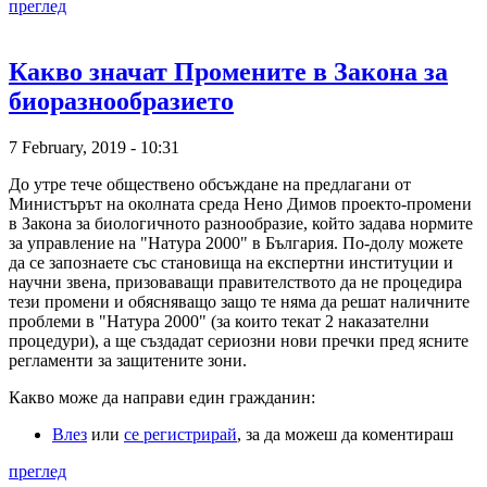
преглед
Какво значат Промените в Закона за
биоразнообразието
7 February, 2019 - 10:31
До утре тече обществено обсъждане на предлагани от
Министърът на околната среда Нено Димов проекто-промени
в Закона за биологичното разнообразие, който задава нормите
за управление на "Натура 2000" в България. По-долу можете
да се запознаете със становища на експертни институции и
научни звена, призоваващи правителството да не процедира
тези промени и обясняващо защо те няма да решат наличните
проблеми в "Натура 2000" (за които текат 2 наказателни
процедури), а ще създадат сериозни нови пречки пред ясните
регламенти за защитените зони.
Какво може да направи един гражданин:
Влез
или
се регистрирай
, за да можеш да коментираш
преглед