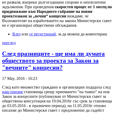
не разваля, въпреки дългогодишни спорове и неизплатени
задължения. При проведения
скоростен процес от 1 месец по
придвижване към Народното събрание на новия
проектозакон за „вечни“ концесии
виждаме, че
Възложителят на изработването на закона Министерски съвет
не е организирал обществени обсъждания.
Влез
или
се регистрирай
, за да можеш да коментираш
преглед
След празниците - ще има ли думата
обществото за проекта за Закон за
"вечните" концесии?
17 May, 2016 - 16:23
След като множество граждани и организации подадоха след
наш призив
становища срещу приемането "на тъмно" на нов
Закон за концесиите (публикуван от Министерски съвет за
обществена консултация на 19.04.2016г със срок за становища
до 03.05.2016 - в празничен период), на 11.05.2016г отново
писахме до Министерски съвет с предложение да съдейст