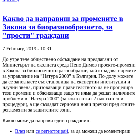
Какво да направиш за промените в
Закона за биоразнообразието, за
"прости" граждани
7 February, 2019 - 10:31
До утре тече обществено обсъждане на предлагани от
Министърът на околната среда Нено Димов проекто-промени
в Закона за биологичното разнообразие, който задава нормите
за управление на "Натура 2000" в България. По-долу можете
да се запознаете със становища на експертни институции и
научни звена, призоваващи правителството да не процедира
тези промени и обясняващи защо те няма да решат наличните
проблеми в "Натура 2000" (за които текат 2 наказателни
процедури), а ще създадат сериозни нови пречки пред ясните
регламенти за защитените зони.
Какво може да направи един гражданин:
Влез
или
се регистрирай
, за да можеш да коментираш