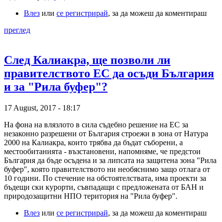
Влез
или
се регистрирай
, за да можеш да коментираш
преглед
След Калиакра, ще позволи ли
правителството ЕС да осъди България
и за "Рила буфер"?
17 August, 2017 - 18:17
На фона на влязлото в сила съдебно решение на ЕС за
незаконно разрешени от България строежи в зона от Натура
2000 на Калиакра, които трябва да бъдат съборени, а
местообитанията - възстановени, напомняме, че предстои
България да бъде осъдена и за липсата на защитена зона "Рила
буфер", която правителството ни необяснимо защо отлага от
10 години. По стечение на обстоятелствата, има проекти за
бъдещи ски курорти, съвпадащи с предложената от БАН и
природозащитни НПО територия на "Рила буфер".
Влез
или
се регистрирай
, за да можеш да коментираш