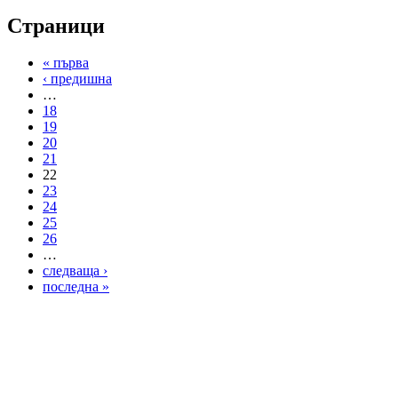
Страници
« първа
‹ предишна
…
18
19
20
21
22
23
24
25
26
…
следваща ›
последна »