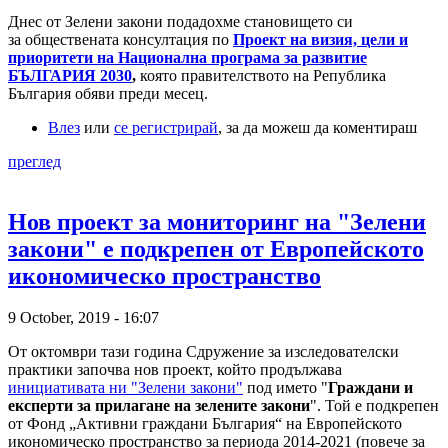
Днес от Зелени закони подадохме становището си
за обществената консултация по
Проект на визия, цели и
приоритети на Национална програма за развитие
БЪЛГАРИЯ 2030
,
която
правителството на Република
България обяви преди месец.
Влез
или
се регистрирай
, за да можеш да коментираш
преглед
Нов проект за мониторинг на "Зелени
закони" е подкрепен от Европейското
икономическо пространство
9 October, 2019 - 16:07
От октомври тази година Сдружение за изследователски
практики започва нов проект, който продължава
инициативата ни "Зелени закони"
под името "
Граждани и
експерти за прилагане на зелените закони
". Той е подкрепен
от Фонд „Активни граждани България“ на Европейското
икономическо пространство за периода 2014-2021 (повече за