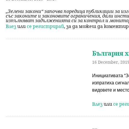
„Зелени закони“ започва поредица публикации за из
със законите и законовите ограничения, дали инст
изпълняват задълженията си за контрол и монитори
Влез
или
се регистрирай
, за да можеш да коменти
България х
16 December, 2019
Инициативата “Зе
изпратиха сигна
видовете и мест
Влез
или
се ре