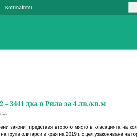
Jump to navigation
Контакти
Т
Ф
U
ъ
о
s
р
р
e
с
м
r
и
а
m
з
e
– 3441 дка в Рила за 4 лв./кв.м
а
n
9:13
т
u
ени закони“ представя второто място в класацията на ко
ъ
на група олигарси в края на 2019 г. с цел узаконяване на г