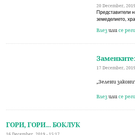
20 December, 2019
Представители н
земеделието, хра
Влез
или
се ре
Заменките:
17 December, 2019
„Зелени закони
Влез
или
се ре
ГОРИ, ГОРИ... БОКЛУК
16 December, 2019 - 15:17