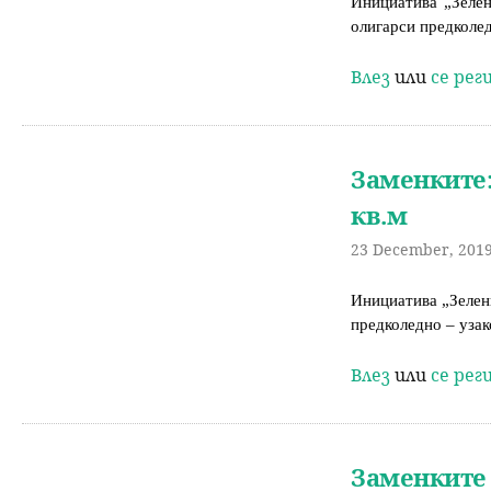
Инициатива „Зелен
олигарси предколед
Влез
или
се ре
Заменките:
кв.м
23 December, 2019
Инициатива „Зелени
предколедно – узак
Влез
или
се ре
Заменките 