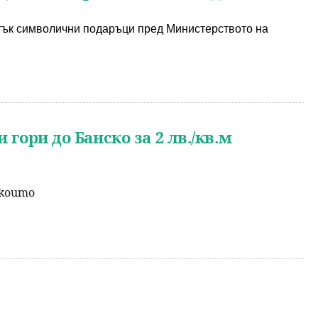
тък символични подаръци пред Министерството на 
гори до Банско за 2 лв./кв.м
 които