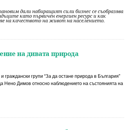
становим дали набиращият сили бизнес се съобразява
дъците като първичен енергиен ресурс и как
яе на качеството на живот на населението.
ение на дивата природа
и граждански групи “За да остане природа в България” 
да Нено Димов относно наблюдението на състоянията на 