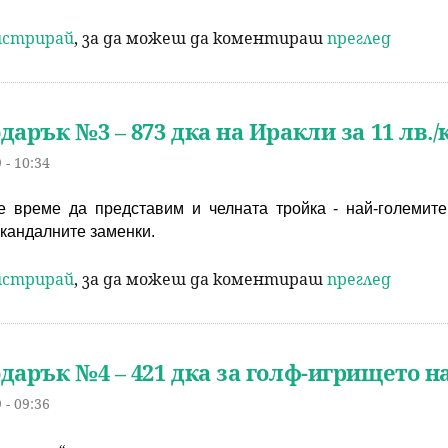
р
гистрирай
, за да можеш да коментираш
преглед
с
дарък №3 – 873 дка на Иракли за 11 лв./
е
 - 10:34
н
е време да представим и челната тройка - най-големите
е
кандалните заменки. 
гистрирай
, за да можеш да коментираш
преглед
дарък №4 – 421 дка за голф-игрището на
 - 09:36