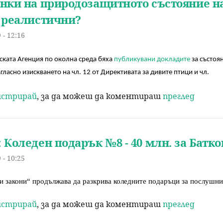
нки на природозащитното състояние на
 реалистични?
 - 12:16
ската Агенция по околна среда бяха 
публикувани докладите
 за състоя
ъгласно изискването на чл. 12 от Директивата за дивите птици и чл.
гистрирай
, за да можеш да коментираш
преглед
 Коледен подарък №8 - 40 млн. за Батко
 - 10:25
и закони“ продължава да разкрива коледните подаръци за послушни
гистрирай
, за да можеш да коментираш
преглед