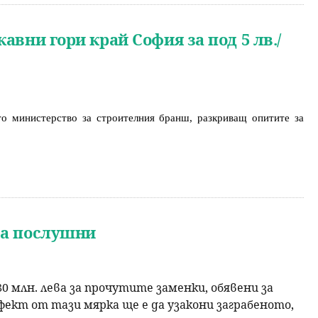
авни гори край София за под 5 лв./
о министерство за строителния бранш, разкриващ опитите за 
за послушни
 млн. лева за прочутите заменки, обявени за
ект от тази мярка ще е да узакони заграбеното,