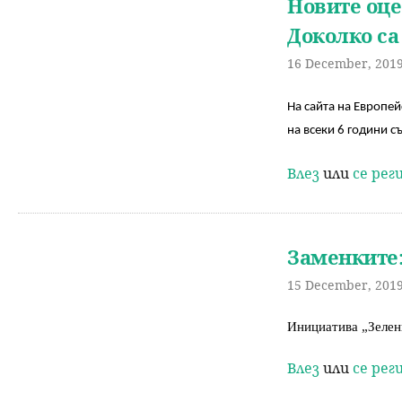
Новите оце
Доколко са
16 December, 2019
На сайта на Европей
на всеки 6 години с
Влез
или
се ре
Заменките:
15 December, 2019
Инициатива „Зелен
Влез
или
се ре