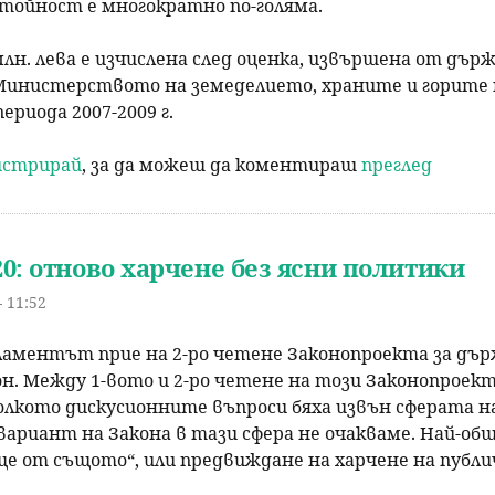
тойност е многократно по-голяма.
лн. лева е изчислена след оценка, извършена от дър
Министерството на земеделието, храните и горите 
периода 2007-2009 г.
гистрирай
, за да можеш да коментираш
преглед
0: отново харчене без ясни политики
 11:52
аментът прие на 2-ро четене Законопроекта за държ
он. Между 1-вото и 2-ро четене на този Законопроек
олкото дискусионните въпроси бяха извън сферата н
вариант на Закона в тази сфера не очакваме. Най-о
Още от същото“, или предвиждане на харчене на публи