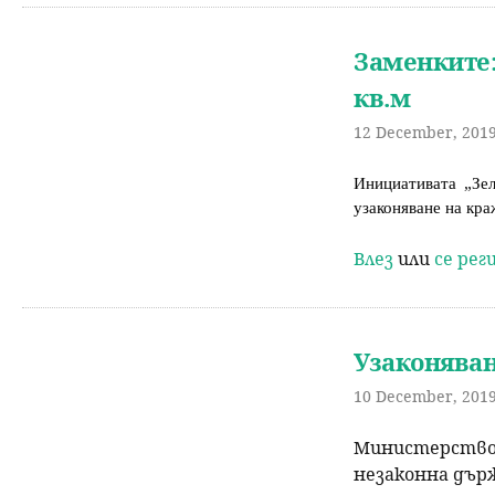
Заменките:
кв.м
12 December, 2019
Инициативата „Зел
узаконяване на кра
Влез
или
се ре
Узаконяван
10 December, 2019
Министерството
незаконна дър