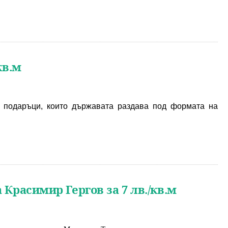
кв.м
 подаръци, които държавата раздава под формата на 
 Красимир Гергов за 7 лв./кв.м