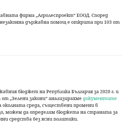
жавната фирма „Агролеспроект“ ЕООД. Според
незаконна държавна помощ е открита при 103 от
авния бюджет на Република България за 2020 г. и
т от „Зелени закони“ анализирахме
документите
а околната среда, съществени промени в
бщо, можем да определим бюджета на страната за
чни средства без ясни политики.