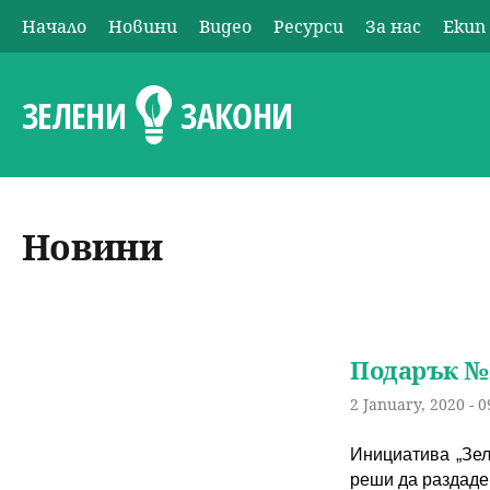
Начало
Новини
Видео
Ресурси
За нас
Екип
О
с
ЗЕЛЕНИ
ЗАКОНИ
н
о
Новини
в
н
о
Подарък №2 
2 January, 2020 - 0
м
Инициатива „Зел
е
реши да раздаде 