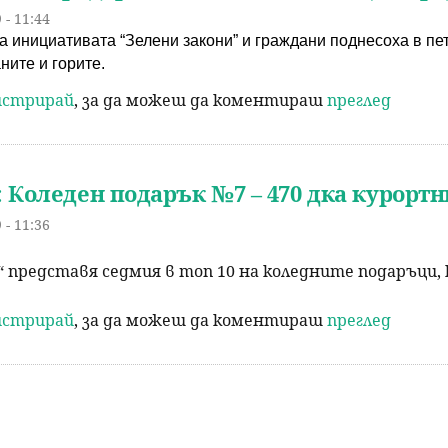
 - 11:44
а инициативата “Зелени закони” и граждани поднесоха в пе
ните и горите.
гистрирай
, за да можеш да коментираш
преглед
 Коледен подарък №7 – 470 дка курортни 
 - 11:36
“ представя седмия в топ 10 на коледните подаръци,
гистрирай
, за да можеш да коментираш
преглед