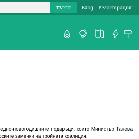
Вход
Регистрация
ледно-новогодишните подаръци, които Министър Танева 
орските заменки на тройната коалиция.