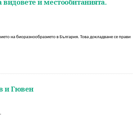
 видовете и местообитанията.
нието на биоразнообразието в България. Това докладване се прави 
в и Гювен
.