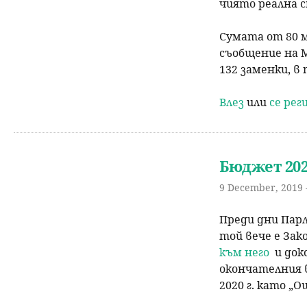
чиято реална с
Сумата от 80 м
съобщение на 
132 заменки, в 
Влез
или
се ре
Бюджет 202
9 December, 2019 -
Преди дни Парл
той вече е Зак
към него
и док
окончателния 
2020 г. като „