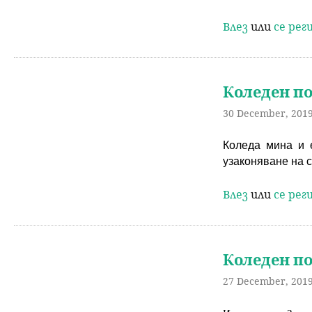
н
Влез
или
се ре
ю
Коледен по
30 December, 2019
Коледа мина и 
узаконяване на с
Влез
или
се ре
Коледен по
27 December, 2019