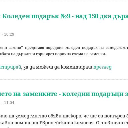
 Коледен подарък №9 - над 150 дка държ
 - 10:29
ени закони“ представя поредния коледен подарък на земеделскот
жбата на държавни гори чрез порочна схема на заменки.
гистрирай
, за да можеш да коментираш
преглед
ето на заменките - коледни подаръци 
 - 11:04
 на земеделието обяви наскоро, че ще си потърси 80
жавна помощ от Европейската комисия. Основният еф