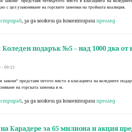
и закони“ представя четвъртото място в класацията на коледнит
но с цел узаконяване на горските заменки на тройната коалиция.
гистрирай
, за да можеш да коментираш
преглед
 Коледен подарък №5 – над 1000 дка от 
 - 09:15
 закони“ представя петото място в класацията на коледните подар
оняване на горската заменка в м.
гистрирай
, за да можеш да коментираш
преглед
на Карадере за 65 милиона и акция пр