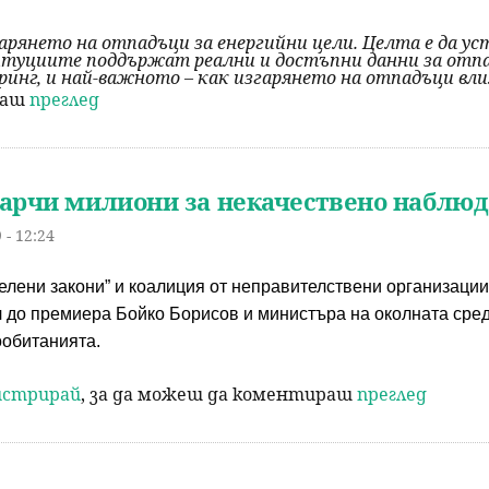
гарянето на отпадъци за енергийни цели. Целта е да у
итуциите поддържат реални и достъпни данни за отпа
нг, и най-важното – как изгарянето на отпадъци вли
раш
преглед
арчи милиони за некачествено наблюд
 - 12:24
лени закони” и коалиция от неправителствени организации 
л до премиера Бойко Борисов и министъра на околната сре
ообитанията.
гистрирай
, за да можеш да коментираш
преглед