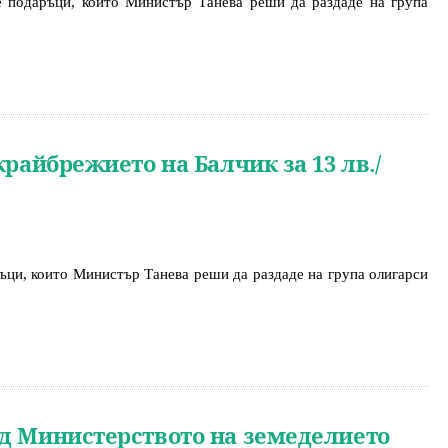
е подаръци, които Министър Танева реши да раздаде на група 
крайбрежието на Балчик за 13 лв./
ъци, които Министър Танева реши да раздаде на група олигарси 
ед Министерството на земеделието