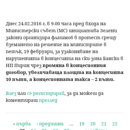
Днес 24.02.2016 г. в 9.00 часа пред входа на
Министерски съвет (МС) инициатива Зелени
закони организира флашмоб в протест срещу
вземането на решение на министрите в
петък, 19 февруари, за узаконяване на
нарушенията в концесията на ски-зона Банско в
НП Пирин чрез
промяна в концесионния
договор, увеличаваща площта на концесията
10 пъти, а концесионната такса – 2 пъти.
Влез
или
се регистрирай
, за да можеш да
коментираш
преглед
С
« първа
‹ предишна
…
19
20
21
22