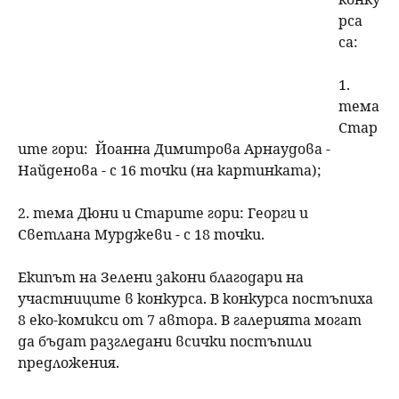
рса
са:
1.
тема
Стар
ите гори: Йоанна Димитрова Арнаудова -
Найденова - с 16 точки (на картинката);
2. тема Дюни и Старите гори: Георги и
Светлана Мурджеви - с 18 точки.
Екипът на Зелени закони благодари на
участниците в конкурса. В конкурса постъпиха
8 еко-комикси от 7 автора. В галерията могат
да бъдат разгледани всички постъпили
предложения.