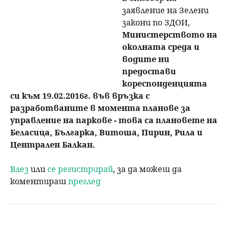
заявление на Зелени
закони по ЗДОИ,
Министерството на
околната среда и
водите ни
предостави
кореспонденцията
си към 19.02.2016г. във връзка с
разработваните в момента планове за
управление на паркове - това са плановете на
Беласица, Българка, Витоша, Пирин, Рила и
Централен Балкан.
Влез
или
се регистрирай
, за да можеш да
коментираш
преглед