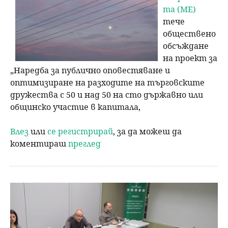
та (МЕ)
тече
обществено
обсъждане
на проект за
„Наредба за публично оповестяване и
оптимизиране на разходите на търговските
дружества с 50 и над 50 на сто държавно или
общинско участие в капитала,
Влез
или
се регистрирай
, за да можеш да
коментираш
преглед