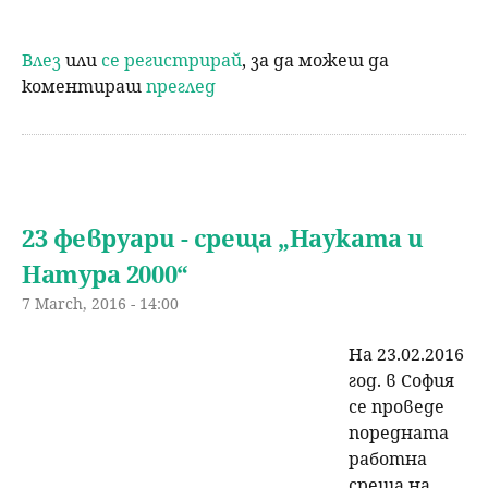
Влез
или
се регистрирай
, за да можеш да
коментираш
преглед
23 февруари - среща „Науката и
Натура 2000“
7 March, 2016 - 14:00
На 23.02.2016
год. в София
се проведе
поредната
работна
среща на