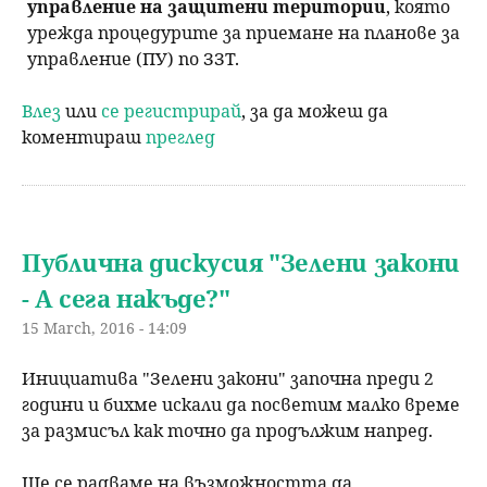
управление на защитени територии
, която
урежда процедурите за приемане на планове за
управление (ПУ) по ЗЗТ.
Влез
или
се регистрирай
, за да можеш да
коментираш
преглед
Публична дискусия "Зелени закони
- А сега накъде?"
15 March, 2016 - 14:09
Инициатива "Зелени закони" започна преди 2
години и бихме искали да посветим малко време
за размисъл как точно да продължим напред.
Ще се радваме на възможността да