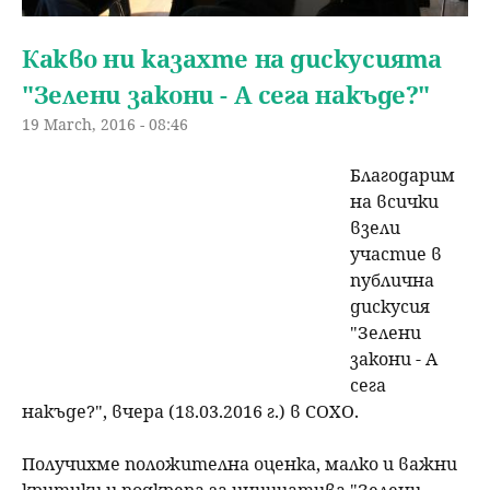
Какво ни казахте на дискусията
"Зелени закони - А сега накъде?"
19 March, 2016 - 08:46
Благодарим
на всички
взели
участие в
публична
дискусия
"Зелени
закони - А
сега
накъде?", вчера (18.03.2016 г.) в СОХО.
Получихме положителна оценка, малко и важни
критики и подкрепа за инициатива "Зелени