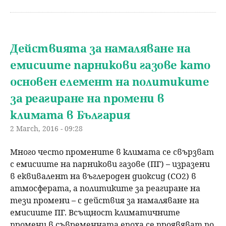
Действията за намаляване на
емисиите парникови газове като
основен елемент на политиките
за реагиране на промени в
климата в България
2 March, 2016 - 09:28
Много често промените в климата се свързват
с емисиите на парникови газове (ПГ) – изразени
в еквивалент на въглероден диоксид (СО2) в
атмосферата, а политиките за реагиране на
тези промени – с действия за намаляване на
емисиите ПГ. Всъщност климатичните
промени в съвременната епоха се проявяват по