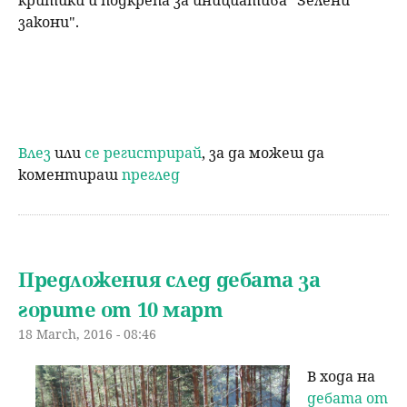
закони".
Влез
или
се регистрирай
, за да можеш да
коментираш
преглед
Предложения след дебата за
горите от 10 март
18 March, 2016 - 08:46
В хода на
дебата от