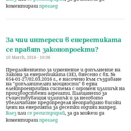
коментираш
преглед
За чии интереси в енергетиката
се правят законопроекти?
10 March, 2016 - 10:36
Предложението за изменение и допълнение на
Закона за енергетиката (ЗЕ), внесено с вх. №
654-01-27/02.03.2016 г., е насочено към създаване
на "допълнителни мощности" в една
електроенргийна система с огромен излишък на
производствени агрегати. Плащането за
съществуващия излишък и за неговото
увеличаване предопределя неоправдано високи
цени на енергията за десетки години напред.
Влез
или
се регистрирай
, за да можеш да
коментираш
преглед