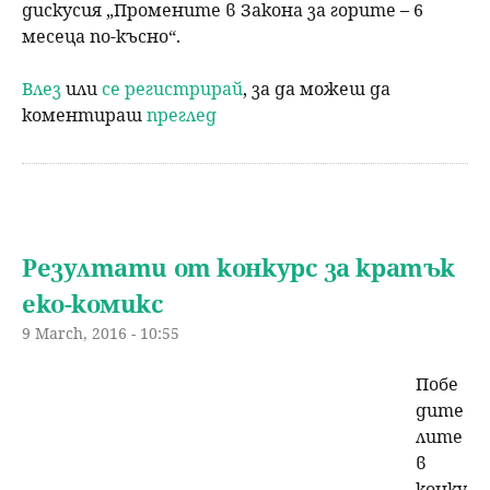
дискусия „Промените в Закона за горите – 6
месеца по-късно“.
Влез
или
се регистрирай
, за да можеш да
коментираш
преглед
Резултати от конкурс за кратък
еко-комикс
9 March, 2016 - 10:55
Побе
дите
лите
в
конку