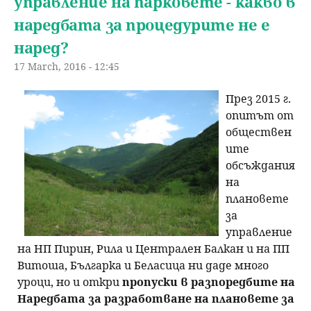
управление на парковете - какво в
наредбата за процедурите не е
наред?
17 March, 2016 - 12:45
През 2015 г.
опитът от
обществен
ите
обсъждания
на
плановете
за
управление
на НП Пирин, Рила и Централен Балкан и на ПП
Витоша, Българка и Беласица ни даде много
уроци, но и откри
пропуски в разпоредбите на
Наредбата за разработване на плановете за