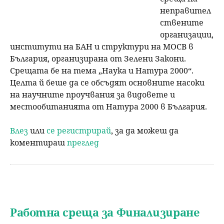
неправител
ствените
организации,
институти на БАН и структури на МОСВ в
България, организирана от Зелени Закони.
Срещата бе на тема „Наука и Натура 2000“.
Целта й беше да се обсъдят основните насоки
на научните проучвания за видовете и
местообитанията от Натура 2000 в България.
Влез
или
се регистрирай
, за да можеш да
коментираш
преглед
Работна среща за Финализиране