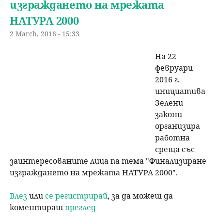
изграждането на мрежата
НАТУРА 2000
2 March, 2016 - 15:33
На 22
февруари
2016 г.
инициатива
Зелени
закони
организира
работнa
срещa със
заинтересованите лица na темa "Финализиране
изграждането на мрежата НАТУРА 2000".
Влез
или
се регистрирай
, за да можеш да
коментираш
преглед