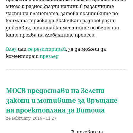
много и разнообразни начини в различните
части на планетата, затова политиките по
климата трябва да включват разнообразни
действия, отчитайки местните особености
като проява на глобалните процеси.
Влез
или
се регистрирай
, за да можеш да
коментираш
преглед
МОСВ предостави на Зелени
закони и мотивите за връщане
на проектоплана за Витоша
24 February, 2016 - 11:27
В отговор на