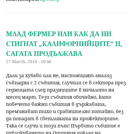
МЛАД ФЕРМЕР ИЛИ КАК ДА НИ
СТИГНАТ „КАЛИФОРНИЙЦИТЕ“ II,
САГАТА ПРОДЪЛЖАВА
27 March, 2016 - 10:46
Дали за хубаво или не, настоящият анализ
съвпадна с 2 събития, случили се в сектора през
седмицата след празниците в началото на
месец март. Тези събития обичайно, като
повечето важни събития в държавата,
преминават тихо и сравнително потайно, без
да попадат в светлината на прожекторите.
Така се случи и този път! Първото събитие е
публикуването на Одитния доклад на