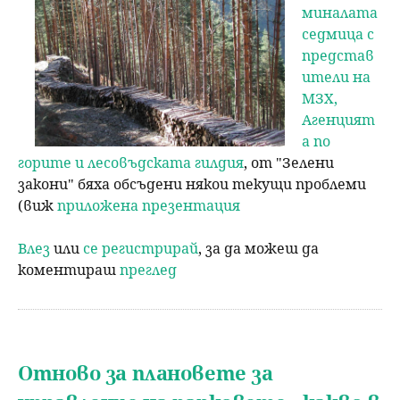
миналата
седмица с
представ
ители на
МЗХ,
Агенцият
а по
горите и лесовъдската гилдия
, от "Зелени
закони" бяха обсъдени някои текущи проблеми
(виж
приложена презентация
Влез
или
се регистрирай
, за да можеш да
коментираш
преглед
Отново за плановете за