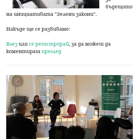
бъдещото
на инициативата "Зелени закони".
Накъде ще се развиваме:
Влез
или
се регистрирай
, за да можеш да
коментираш
преглед