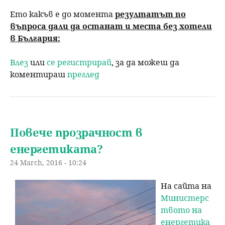
Ето какъв е до момента
резултатът по
въпроса дали да останат и места без хотели
в България:
Влез
или
се регистрирай
, за да можеш да
коментираш
преглед
Повече прозрачност в
енергетиката?
24 March, 2016 - 10:24
На сайта на
Министерс
твото на
енергетика