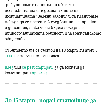
дискутираме с партньори и колеги
постиженията и недостатъците на
инициативата "Зелени закони" и да планираме
накъде да се насочим в следващите си проекти
и действия, така че да бъдем полезни за
природозащитната общност и за гражданското
общество.
Събитието ще се състои на 18 март (петък) в
СОХО
, от 15:00 до 17:00 часа.
Влез
или
се регистрирай
, за да можеш да
коментираш
преглед
До 15 март - подай становище за