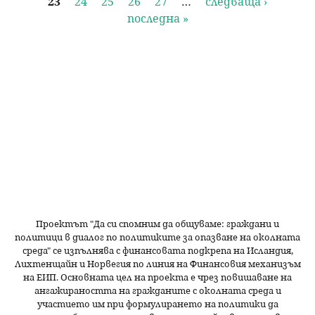
23
24
25
26
27
…
следваща ›
т
последна »
р
а
н
и
ц
и
Проектът "Да си спомним да
общуваме
: граждани и
политици в диалог по политиките за опазване на околната
среда" се изпълнява с финансовата подкрепа на Исландия,
Лихтенщайн и Норвегия по линия на Финансовия механизъм
на ЕИП. Основната цел на проекта е чрез повишаване на
ангажираността на гражданите с околната среда и
участието им при формулирането на политики да