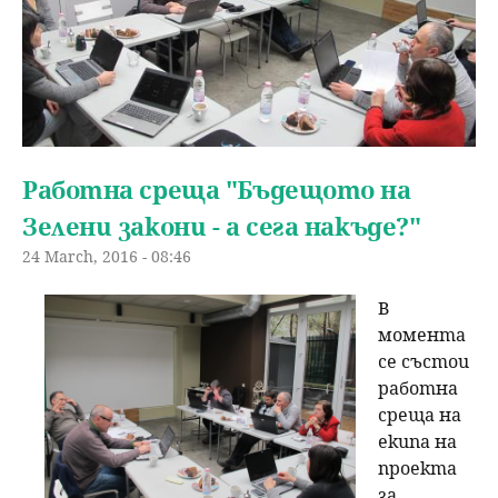
Работна среща "Бъдещото на
Зелени закони - а сега накъде?"
24 March, 2016 - 08:46
В
момента
се състои
работна
среща на
екипа на
проекта
за