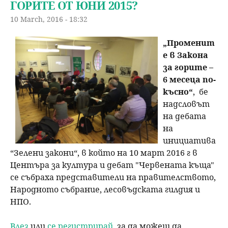
ГОРИТЕ ОТ ЮНИ 2015?
10 March, 2016 - 18:32
„Променит
е в Закона
за горите –
6 месеца по-
късно“
, бе
надсловът
на дебата
на
инициатива
“Зелени закони“, в който на 10 март 2016 г в
Центъра за култура и дебат "Червената къща"
се събраха представители на правителството,
Народното събрание, лесовъдската гилдия и
НПО.
Влез
или
се регистрирай
, за да можеш да