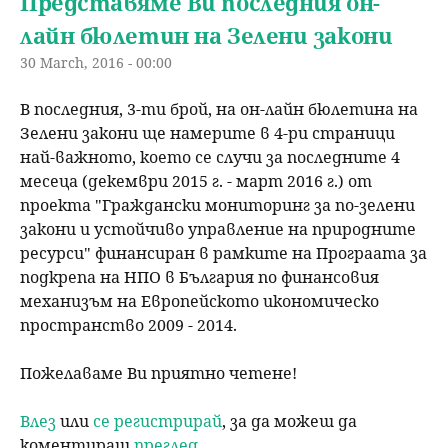
Представяме Ви последния он-
лайн бюлетин на Зелени закони
30 March, 2016 - 00:00
В последния, 3-ти брой, на он-лайн бюлетина на
Зелени закони ще намерите в 4-ри страници
най-важното, което се случи за последните 4
месеца (декември 2015 г. - март 2016 г.) от
проекта "Граждански мониторинг за по-зелени
закони и устойчиво управление на природните
ресурси" финансиран в рамките на Програата за
подкрепа на НПО в България по финансовия
механизъм на Европейското икономическо
пространство 2009 - 2014.
Пожелаваме Ви приятно четене!
Влез
или
се регистрирай
, за да можеш да
коментираш
преглед