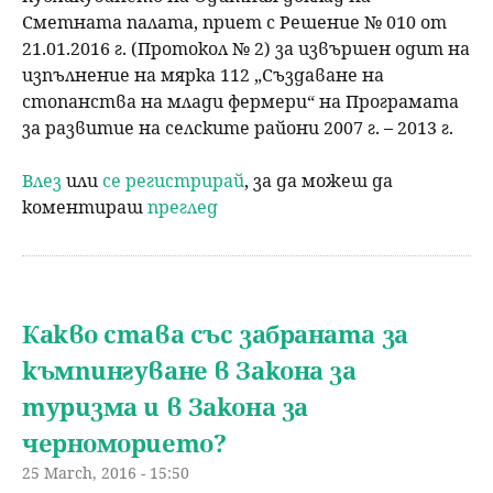
Сметната палата, приет с Решение № 010 от
21.01.2016 г. (Протокол № 2) за извършен одит на
изпълнение на мярка 112 „Създаване на
стопанства на млади фермери“ на Програмата
за развитие на селските райони 2007 г. – 2013 г.
Влез
или
се регистрирай
, за да можеш да
коментираш
преглед
Какво става със забраната за
къмпингуване в Закона за
туризма и в Закона за
черноморието?
25 March, 2016 - 15:50