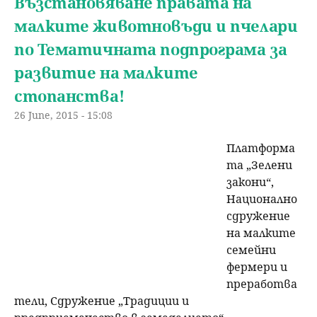
Възстановяване правата на
н
малките животновъди и пчелари
р
по Тематичната подпрограма за
ю
с
развитие на малките
е
стопанства!
26 June, 2015 - 15:08
н
Платформа
е
та „Зелени
закони“,
Национално
сдружение
на малките
семейни
фермери и
преработва
тели, Сдружение „Традиции и