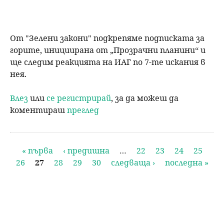
От "Зелени закони" подкрепяме подписката за
горите, инициирана от „Прозрачни планини“ и
ще следим реакцията на ИАГ по 7-те искания в
нея.
Влез
или
се регистрирай
, за да можеш да
коментираш
преглед
С
« първа
‹ предишна
…
22
23
24
25
26
27
28
29
30
следваща ›
последна »
т
р
а