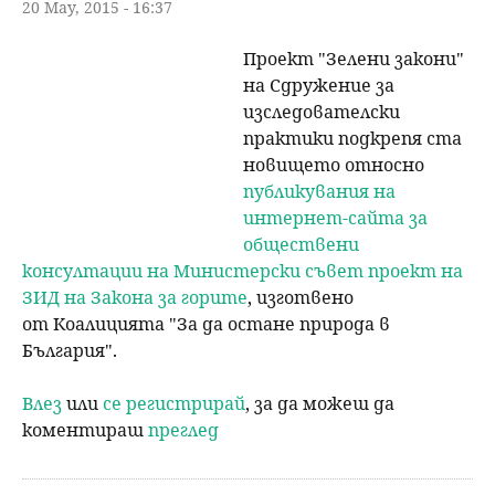
20 May, 2015 - 16:37
Проект "Зелени закони"
на Сдружение за
изследователски
практики подкрепя ста
новището относно
публикувания на
интернет-сайта за
обществени
консултации на Министерски съвет проект на
ЗИД на Закона за горите
, изготвено
от Коалицията "За да остане природа в
България".
Влез
или
се регистрирай
, за да можеш да
коментираш
преглед