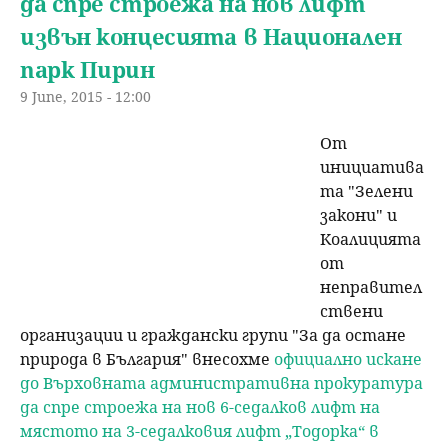
да спре строежа на нов лифт
извън концесията в Национален
парк Пирин
9 June, 2015 - 12:00
От
инициатива
та "Зелени
закони" и
Коалицията
от
неправител
ствени
организации и граждански групи "За да остане
природа в България" внесохме
официално искане
до Върховната административна прокуратура
да спре строежа на нов 6-седалков лифт на
мястото на 3-седалковия лифт „Тодорка“ в