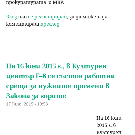
прокуратурата и МВР.
Влез
или
се регистрирай
, за да можеш да
коментираш
преглед
На 16 юни 2015 г., в Културен
център Г–8 се състоя работна
среща за нужните промени в
Закона за горите
17 June, 2015 - 10:58
На 16 юни
2015 г. в
Културен