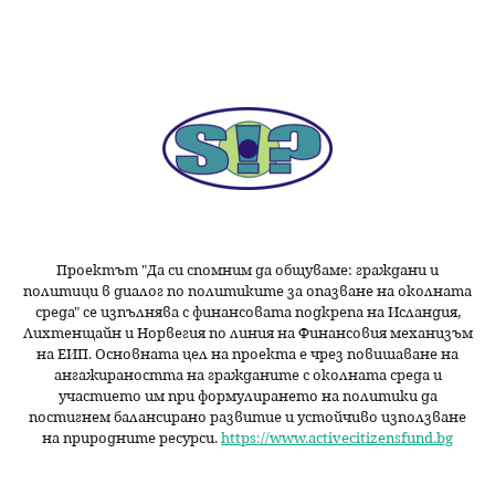
н
и
ц
и
Проектът "Да си спомним да
общуваме
: граждани и
политици в диалог по политиките за опазване на околната
среда" се изпълнява с финансовата подкрепа на Исландия,
Лихтенщайн и Норвегия по линия на Финансовия механизъм
на ЕИП. Основната цел на проекта е чрез повишаване на
ангажираността на гражданите с околната среда и
участието им при формулирането на политики да
постигнем балансирано развитие и устойчиво използване
на природните ресурси.
https://www.activecitizensfund.bg