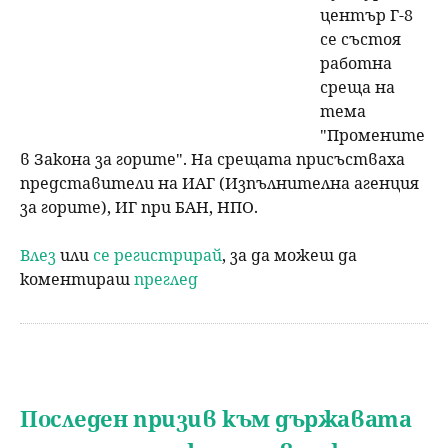
център Г-8
се състоя
работна
среща на
тема
"Промените
в Закона за горите". На срещата присъстваха
представители на ИАГ (Изпълнителна агенция
за горите), ИГ при БАН, НПО.
Влез
или
се регистрирай
, за да можеш да
коментираш
преглед
Последен призив към държавата