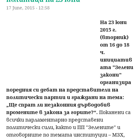
17 June, 2015 - 12:58
На 23 юни
2015 г.
(вторник)
от 16 до 18
ч.
инициатив
ата "Зелени
закони"
oрганизира
поредния си дебат на представители на
политически партии и граждани на тема:
„Ще спрат ли незаконния дърводобив
промените в закона за горите?“.
Поканени са
всички парламентарно представени
политически сили, както и ПП "Зелените" и
отговорните по темата институции – МЗХ,