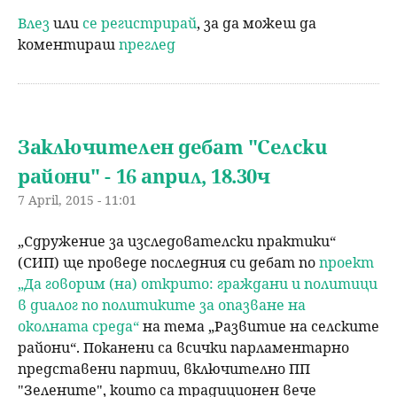
Влез
или
се регистрирай
, за да можеш да
коментираш
преглед
Заключителен дебат "Селски
райони" - 16 април, 18.30ч
7 April, 2015 - 11:01
„Сдружение за изследователски практики“
(СИП) ще проведе последния си дебат по
проект
„Да говорим (на) открито: граждани и политици
в диалог по политиките за опазване на
околната среда“
на тема „Развитие на селските
райони“. Поканени са всички парламентарно
представени партии, включително ПП
"Зелените", които са традиционен вече