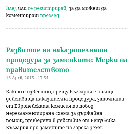
Влез
или
се регистрирай
, за да можеш да
коментираш
преглед
Развитие на наказателната
процедура за заменките: Мерки на
правителството
16 April, 2015 - 17:54
Както е известно, срещу България е налице
действаща наказателна процедура, започната
от Европейската комисия по повод
нерегламентирана схема за държавна
помощ, приведена в действие от Република
България при замените на горска земя.