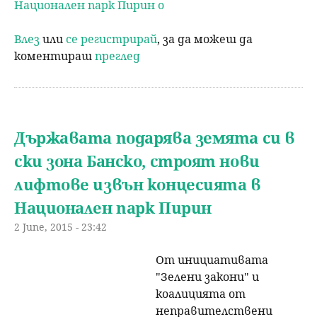
Национален парк Пирин о
Влез
или
се регистрирай
, за да можеш да
коментираш
преглед
Държавата подарява земята си в
ски зона Банско, строят нови
лифтове извън концесията в
Национален парк Пирин
2 June, 2015 - 23:42
От инициативата
"Зелени закони" и
коалицията от
неправителствени