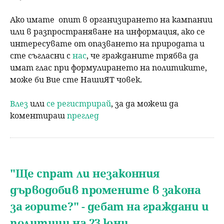
Ако имате опит в организирането на кампании
или в разпространяване на информация, ако се
интересувате от опазването на природата и
сте съгласни с
нас
, че гражданите трябва да
имат глас при формулирането на политиките,
може би Вие сте НашиЯТ човек.
Влез
или
се регистрирай
, за да можеш да
коментираш
преглед
"Ще спрат ли незаконния
дърводобив промените в закона
за горите?" - дебат на граждани и
политици на 23 юни