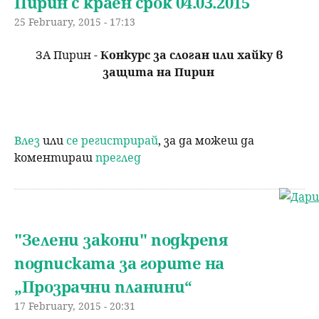
Пирин с краен срок 04.03.2015
25 February, 2015 - 17:13
ЗА Пирин -
Конкурс за слоган или хайку в
защита на Пирин
Влез
или
се регистрирай
, за да можеш да
коментираш
преглед
"Зелени закони" подкрепя
подписката за горите на
„Прозрачни планини“
17 February, 2015 - 20:31