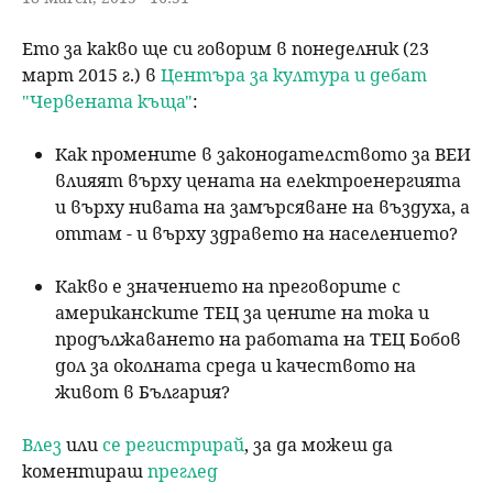
Ето за какво ще си говорим в понеделник (23
март 2015 г.) в
Центъра за култура и дебат
"Червената къща"
:
Как промените в законодателството за ВЕИ
влияят върху цената на електроенергията
и върху нивата на замърсяване на въздуха, а
оттам - и върху здравето на населението?
Какво е значението на преговорите с
американските ТЕЦ за цените на тока и
продължаването на работата на ТЕЦ Бобов
дол за околната среда и качеството на
живот в България?
Влез
или
се регистрирай
, за да можеш да
коментираш
преглед