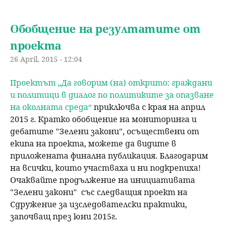
Обобщение на резултатите от
проекта
26 April, 2015 - 12:04
Проектът „Да говорим (на) открито: граждани
и политици в диалог по политиките за опазване
на околната среда“
приключва с края на април
2015 г. Кратко обобщение на мониторинга и
дебатите "Зелени закони", осъществени от
екипа на проекта, можете да видите в
приложената финална публикация. Благодарим
на всички, които участваха и ни подкрепиха!
Очаквайте продължение на инициативата
"Зелени закони" със следващия проект на
Сдружение за изследователски практики,
започващ през юни 2015г.