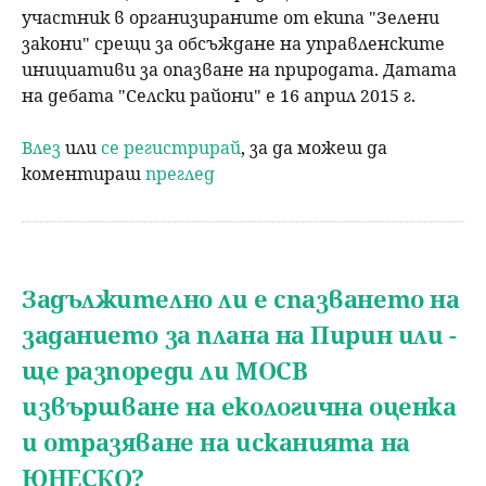
участник в организираните от екипа "Зелени
закони" срещи за обсъждане на управленските
инициативи за опазване на природата. Датата
на дебата "Селски райони" е 16 април 2015 г.
Влез
или
се регистрирай
, за да можеш да
коментираш
преглед
Задължително ли е спазването на
заданието за плана на Пирин или -
ще разпореди ли МОСВ
извършване на екологична оценка
и отразяване на исканията на
ЮНЕСКО?