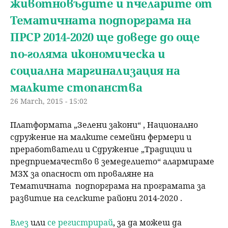
животновъдите и пчеларите от
Тематичната подпорграма на
ПРСР 2014-2020 ще доведе до още
по-голяма икономическа и
социална маргинализация на
малките стопанства
26 March, 2015 - 15:02
Платформата „Зелени закони“ , Национално
сдружение на малките семейни фермери и
преработватели и Сдружение „Традиции и
предприемачество в земеделието“ алармираме
МЗХ за опасност от проваляне на
Тематичната подпорграма на програмата за
развитие на селските райони 2014-2020 .
Влез
или
се регистрирай
, за да можеш да