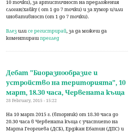
10 точки), за артистичност на предложения
слоган/хайку ( от 1 до 7 точки) и за хумор и/или
иновативност (от 1 до 7 точки).
Влез
или
се регистрирай
, за да можеш да
коментираш
преглед
Дебат "Биоразнообразие и
устройство на територията", 10
март, 18.30 часа, Червената къща
28 February, 2015 - 15:22
На 10 март 2015 г. (вторник) от 18.30 часа до
20.30 часа в Червената къща с участието на
Марта Георгиева (ДСБ), Ерджан Ебатин (ДПС) и