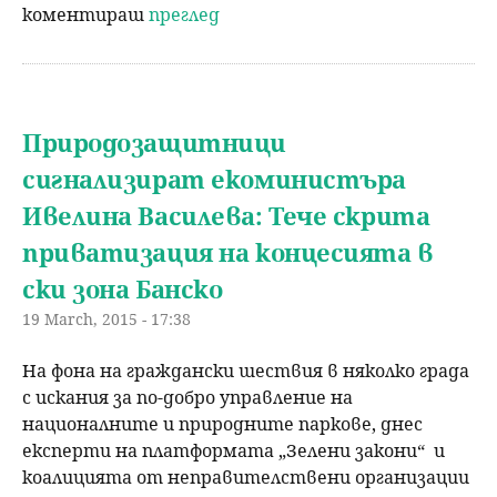
коментираш
преглед
Природозащитници
сигнализират екоминистъра
Ивелина Василева: Тече скрита
приватизация на концесията в
ски зона Банско
19 March, 2015 - 17:38
На фона на граждански шествия в няколко града
с искания за по-добро управление на
националните и природните паркове, днес
експерти на платформата „Зелени закони“ и
коалицията от неправителствени организации