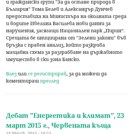
и граждански групи "За да остане природа в
България" Тома Белев и Александър Дунчев
предоставиха на Министъра на околната среда
и водите Ивелина Василева нови данни за
нарушения, засягащи Национален парк „Пирин“.
Срещата бе инициирана от "Зелени закони" във
връзка с правен анализ, който разкрива
мащабна схема за разграбване на държавното
имущество в ски зона Банско.
Влез
или
се регистрирай
, за да можеш да
коментираш
преглед
Дебат "Енергетика и климат", 23
март 2015 г., Червената къща
18 March, 2015 - 16:51