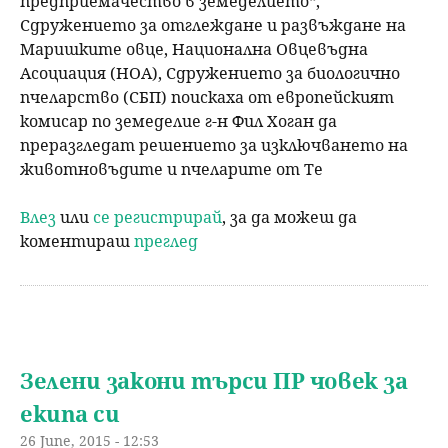
предприемачество в земеделието“,
Сдружението за отглеждане и развъждане на
Маришките овце, Национална Овцевъдна
Асоциация (НОА), Сдружението за биологично
пчеларство (СБП) поискаха от европейският
комисар по земеделие г-н Фил Хоган да
преразгледат решението за изключването на
животновъдите и пчеларите от Те
Влез
или
се регистрирай
, за да можеш да
коментираш
преглед
Зелени закони търси ПР човек за
екипа си
26 June, 2015 - 12:53