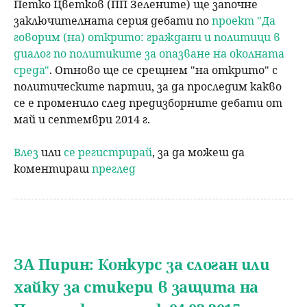
Петко Цветков (ПП Зелените) ще започне
заключителната серия дебати по
проект "Да
говорим (на) открито: граждани и политици в
диалог по политиките за опазване на околната
среда"
. Отново ще се срещнем "на открито" с
политическите партии, за да проследим какво
се е променило след предизборните дебати от
май и септември 2014 г.
Влез
или
се регистрирай
, за да можеш да
коментираш
преглед
ЗА Пирин: Конкурс за слоган или
хайку за стикери в защита на