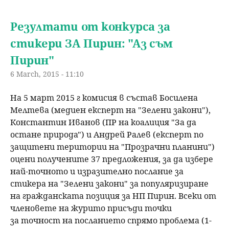
Резултати от конкурса за
стикери ЗА Пирин: "Аз съм
Пирин"
6 March, 2015 - 11:10
На 5 март 2015 г комисия в състав Босилена
Мелтева (медиен експерт на "Зелени закони"),
Константин Иванов (ПР на коалиция "За да
остане природа") и Андрей Ралев (експерт по
защитени територии на "Прозрачни планини")
оцени получените 37 предложения, за да избере
най-точното и изразително послание за
стикера на "Зелени закони" за популяризиране
на гражданската позиция за НП Пирин. Всеки от
членовете на журито присъди точки
за точност на посланието спрямо проблема (1-