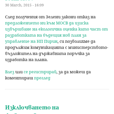
30 March, 2015 - 16:09
След получения от Зелени закони отказ на
предложението ни към МОСВ да изиска
извършване на екологична оценка като част от
разработката на бъдещия нов план за
управление на НП Пирин
, си позволихме да
продължим комуникацията с министерството-
възложител на държавната поръчка за
изработка на плана.
Влез
или
се регистрирай
, за да можеш да
коментираш
преглед
Изключването на