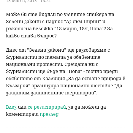
13 March, 2015 - 13:21
Може би сте видяли по улиците стикера на
Зелени закони с надпис "Аз съм Пирин" и
ръкописна бележка "18 март, 18ч, Попа"? За
какво става въпрос?
Днес от "Зелени закони" ще разговаряме с
журналисти по темата за обявените
национални протести. Срещата ни с
журналисти ще бъде на "Попа" - точно преди
обявеното от Коалиция „За да остане природа в
България“ организира национално шествие "Да
защитим защитените територии".
Влез
или
се регистрирай
, за да можеш да
коментираш
преглед