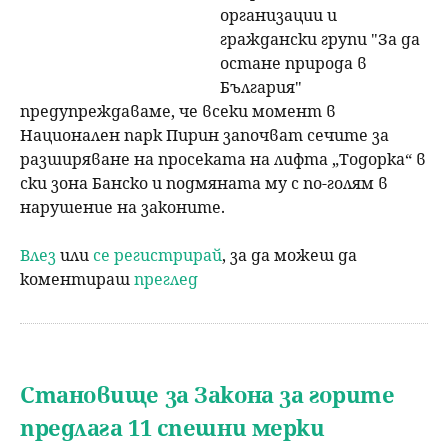
организации и
граждански групи "За да
остане природа в
България"
предупреждаваме, че всеки момент в
Национален парк Пирин започват сечите за
разширяване на просеката на лифта „Тодорка“ в
ски зона Банско и подмяната му с по-голям в
нарушение на законите.
Влез
или
се регистрирай
, за да можеш да
коментираш
преглед
Становище за Закона за горите
предлага 11 спешни мерки