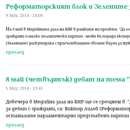
Реформаторският блок и Зелените 
9 May, 2014 - 14:06
Н
а 8 май в Медийната зала на БНР в рамките на проекта "Да 
граждани и малко политически партии - може би поради експе
(Зелените) дискутираха с присъстващите своите визии за ну
преглед
8 май (четвъртък) дебат на тема 
5 May, 2014 - 13:41
Довечера в Медийна зала на БНР ще се срещнем в
за дебат с граждани, са: Виктор Лилов (Реформато
останалите парламентарно представени партии за 
преглед