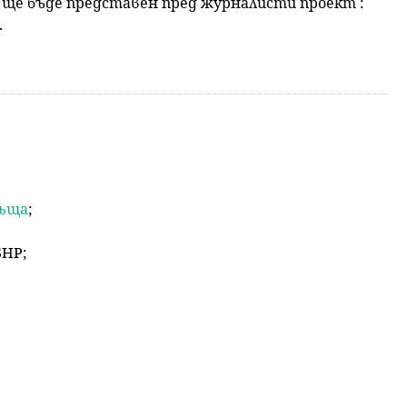
, ще бъде представен пред журналисти проект :
.
къща
;
БНР;