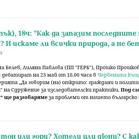
тък), 18ч: "Как да запазим последнит
 И искаме ли всички природа, а не бе
09
 Белев, Лиляна Павлова (ПП "ГЕРБ"), Прошко Прошков
 дебатират на 23 май от 18.00 часа в
Червената къщ
рията „Да говорим (на) открито: граждани и политиц
" на Сдружение за изследователски практики.
Под сл
 ще разговаряме
за проблеми от нашето българско 
етон или гори? Хотели или дюни? С к