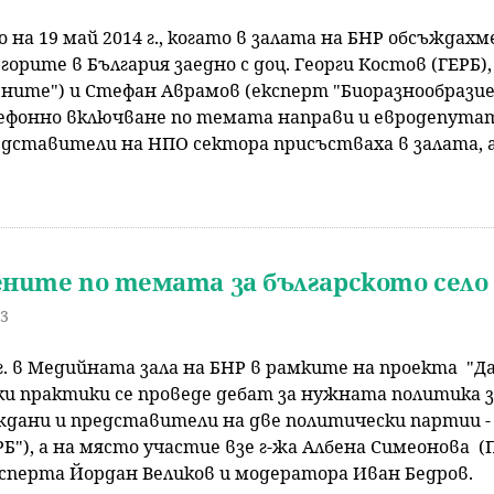
р
о на 19 май 2014 г., когато в залата на БНР обсъждах
 горите в България заедно с доц. Георги Костов (ГЕРБ
с
ените") и Стефан Аврамов (експерт "Биоразнообразие
лефонно включване по темата направи и евродепута
е
дставители на НПО сектора присъстваха в залата, а
н
е
ените по темата за българското село
43
 г. в Медийната зала на БНР в рамките на проекта "Д
и практики се проведе дебат за нужната политика за
дани и представители на две политически партии - 
РБ"), а на място участие взе г-жа Албена Симеонова (
сперта Йордан Великов и модератора Иван Бедров.