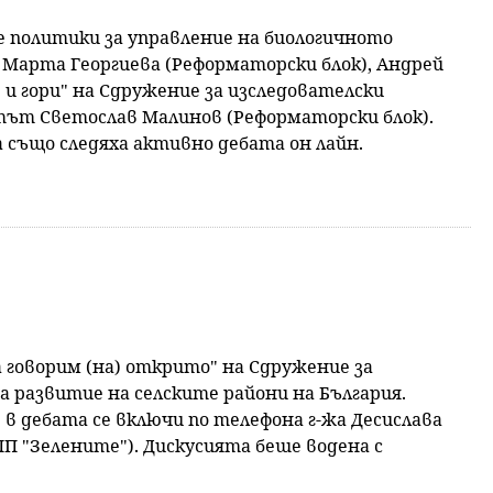
ме политики за управление на биологичното
), Марта Георгиева (Реформаторски блок), Андрей
 и гори" на Сдружение за изследователски
тът Светослав Малинов (Реформаторски блок).
 също следяха активно дебата он лайн.
а говорим (на) открито" на Сдружение за
 развитие на селските райони на България.
в дебата се включи по телефона г-жа Десислава
ПП "Зелените"). Дискусията беше водена с