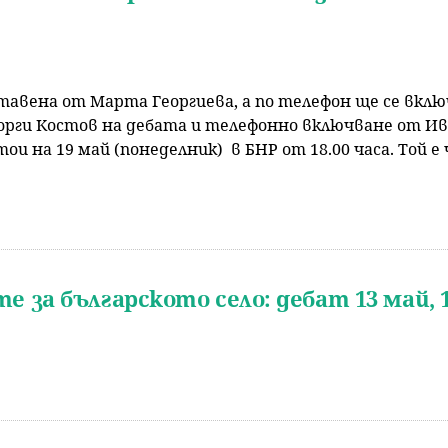
авена от Марта Георгиева, а по телефон ще се включ
орги Костов на дебата и телефонно включване от Ив
и на 19 май (понеделник) в БНР от 18.00 часа. Той е
 за българското село: дебат 13 май, 1