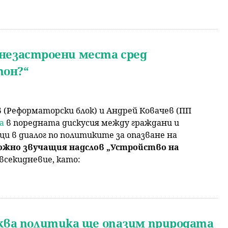
е незастроени места сред
тон?“
 (Реформаторски блок) и Андрей Ковачев (ПП
а
в поредната дискусия между граждани и
и в диалог по политиките за опазване на
ожно звучащия надслов
„Устройство на
всекидневие, като:
аква политика ще опазим природата