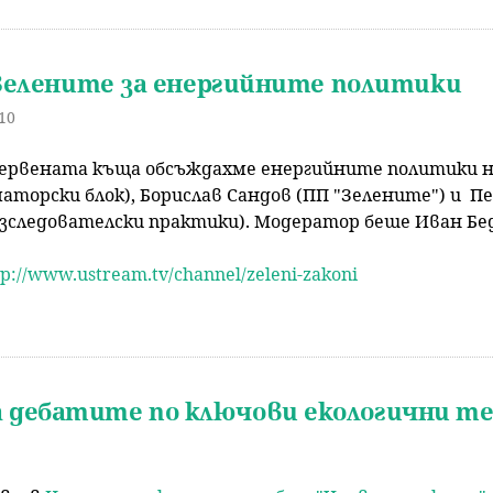
 Зелените за енергийните политики
:10
Червената къща обсъждахме енергийните политики на
аторски блок), Борислав Сандов (ПП "Зелените") и
Пе
изследователски практики).
Модератор беше Иван Бедр
tp://www.ustream.tv/channel/zeleni-zakoni
а дебатите по ключови екологични т