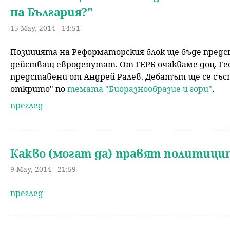
на България?"
15 May, 2014 - 14:51
Позицията на Реформаторския блок ще бъде предст
действащ евродепутат. От ГЕРБ очакваме доц. Ге
представени от Андрей Ралев. Дебатът ще се състо
открито" по
темата "Биоразнообразие и гори"
.
преглед
Какво (могат да) правят политиците
9 May, 2014 - 21:59
преглед