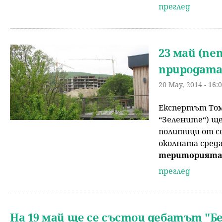
преглед
23 май (пе
природата?
20 May, 2014 - 16:
Експертът Тома
“Зелените“) ще
политици от се
околната среда
територията“
преглед
На 19 май ще се състои дебатът "Б