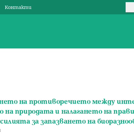
Jump to navigation
Контакти
Т
Ф
U
ъ
о
s
р
р
e
с
м
r
и
а
m
з
e
нето на противоречието между инт
а
n
 на природата и налагането на прави
т
усилията за запазването на биоразноо
u
ъ
8