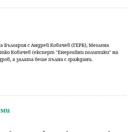
 България с Андрей Ковачев (ГЕРБ), Меглена
тко Ковачев (експерт "Енергийни политики" на
ов, а залата беше пълна с граждани.
еми