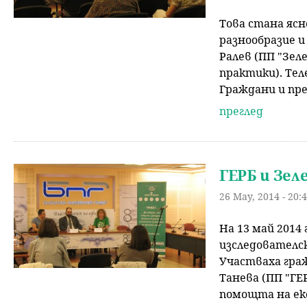
н
Това стана ясн
разнообразие и
ю
Ралев (ПП "Зел
практики). Те
Граждани и пре
преглед
ГЕРБ и Зел
26 May, 2014 - 20:
На 13 май 2014
изследователск
Участваха граж
Танева (ПП "ГЕ
помощта на ек