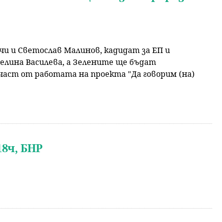
и и Светослав Малинов, кадидат за ЕП и
елина Василева, а Зелените ще бъдат
 част от работата на проекта "Да говорим (на)
8ч, БНР