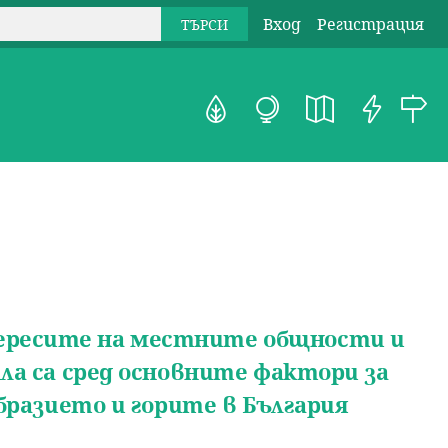
Вход
Регистрация
ересите на местните общности и
ла са сред основните фактори за
бразието и горите в България