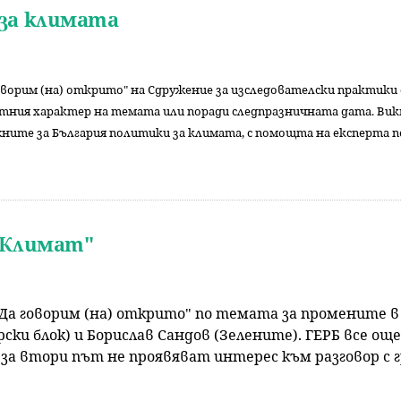
за климата
говорим (на) открито" на Сдружение за изследователски практики
ртния характер на темата или поради следпразничната дата. Вик
жните за България политики за климата, с помощта на експерта
"Климат"
 "Да говорим (на) открито" по темата за промените
рски блок) и Борислав Сандов (Зелените). ГЕРБ все о
втори път не проявяват интерес към разговор с гра