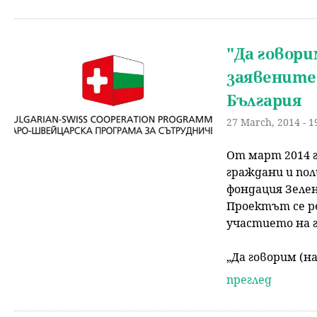
"Да говор
заявените
България
27 March, 2014 - 1
От март 2014 г
граждани и пол
фондация Зелен
Проектът се ре
участието на 
„Да говорим (н
преглед