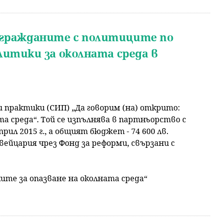
а гражданите с политиците по
итики за околната среда в
 практики (СИП) „Да говорим (на) открито:
а среда“. Той се изпълнява в партньорство с
л 2015 г., а общият бюджет - 74 600 лв.
ейцария чрез Фонд за реформи, свързани с
ите за опазване на околната среда“