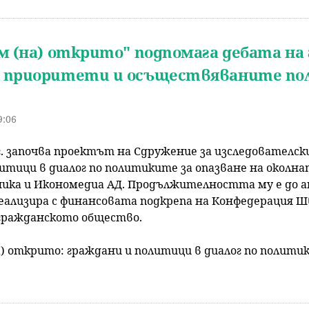
им (на) открито" подпомага дебатa н
 приоритети и осъществяваните пол
9:06
. започва проектът на Сдружение за изследователски
итици в диалог по политиките за опазване на околнат
ика и Икономедиа АД. Продължителността му е до апри
ализира с финансовата подкрепа на Конфедерация Шв
гражданското общество.
а) открито: граждани и политици в диалог по политик