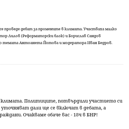
 се проведе дебат за промените в климата. Участваха малко
тор Лилов (Реформаторски блок) и Борислав Сандов
 по темата Антоанета Йотова и модератора Иван Бедров.
 в климата. Политиците, потвърдили участието си
ще уточняват дали ще се включат в дебата, а
ждани. Очакваме обаче вас - 18ч в БНР!