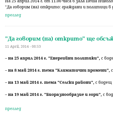
На 25 април 2014 г. от 11.00 часа в зала Пеша Николо
"Да говорим (на) открито: граждани и политици в 
преглед
"Да говорим (на) открито" ще обсъ
11 April, 2014 - 08:53
– на 25 април 2014 г. "Енергийни политики",
с вод
– на 8 май 2014 г. тема "Климатични промени",
с
– на 13 май 2014 г. тема "Селски райони",
с водещ 
– на 19 май 2014 г. "Биоразнообразие и гори",
с во
преглед