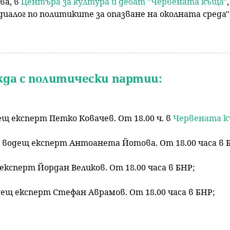
ва, в
Центъра за култура и дебат "Червената къща"
диалог по политиките за опазване на околната среда"
жда с политически партии:
ещ експерт Петко Ковачев. От 18.00 ч. в
Червената 
 водещ експерт Антоанета Йотова. От 18.00 часа в 
експерт Йордан Великов. От 18.00 часа в БНР;
дещ експерт Стефан Аврамов. От 18.00 часа в БНР;