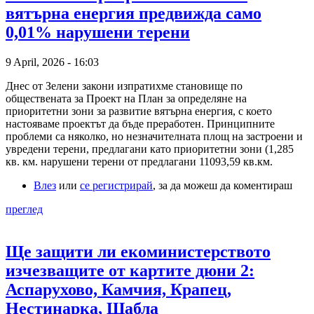
вятърна енергия предвижда само
0,01% нарушени терени
9 April, 2026 - 16:03
Днес от Зелени закони изпратихме становище по
обществената за Проект на План за определяне на
приоритетни зони за развитие вятърна енергия, с което
настояваме проектът да бъде преработен. Принципните
проблеми са няколко, но незначителната площ на застроени и
увредени терени, предлагани като приоритетни зони (1,285
кв. км. нарушени терени от предлагани 11093,59 кв.км.
Влез
или
се регистрирай
, за да можеш да коментираш
преглед
Ще защити ли екоминистерството
изчезващите от картите дюни 2:
Аспарухово, Камчия, Крапец,
Нестинарка, Шабла