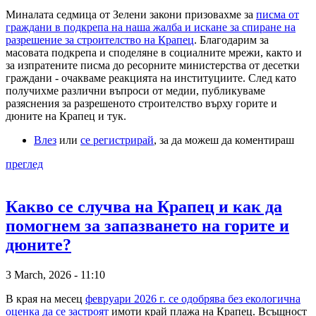
Миналата седмица от Зелени закони призовахме за
писма от
граждани в подкрепа на наша жалба и искане за спиране на
разрешение за строителство на Крапец
. Благодарим за
масовата подкрепа и споделяне в социалните мрежи, както и
за изпратените писма до ресорните министерства от десетки
граждани - очакваме реакцията на институциите. След като
получихме различни въпроси от медии, публикуваме
разяснения за разрешеното строителство върху горите и
дюните на Крапец и тук.
Влез
или
се регистрирай
, за да можеш да коментираш
преглед
Какво се случва на Крапец и как да
помогнем за запазването на горите и
дюните?
3 March, 2026 - 11:10
В края на месец
февруари 2026 г. се одобрява без екологична
оценка да се застроят
имоти край плажа на Крапец. Всъщност