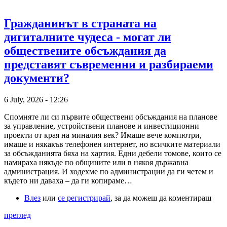
Гражданинът в страната на
дигиталните чудеса - могат ли
обществените обсъждания да
представят съвременни и разбираеми
документи?
6 July, 2026 - 12:26
Спомняте ли си първите обществени обсъждания на планове
за управление, устройствени планове и инвестиционни
проекти от края на миналия век? Имаше вече компютри,
имаше и някакъв телефонен интернет, но всичките материали
за обсъжданията бяха на хартия. Едни дебели томове, които се
намираха някъде по общините или в някоя държавна
администрация. И ходехме по администрации да ги четем и
където ни даваха – да ги копираме…
Влез
или
се регистрирай
, за да можеш да коментираш
преглед