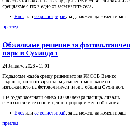
Свогенския Балкан на 9 февруари 2026 г. от Зелени закони се
срещнахме с тях в едно от засегнатите села.
Влез
или
се регистрирай
, за да можеш да коментираш
преглед
Обжалваме решение за фотоволтаичен
парк в Сухиндол
24 January, 2026 - 11:01
Подадохме жалба срещу решението на РИОСВ Велико
Търново, което отваря път за ускорено започване на
изграждането на фотоволтаичен парк в община Сухиндол.
Ще бъдат засегнати близо 10 000 декара пасища, ливади,
самозалесили се гори и ценни природни местообитания.
Влез
или
се регистрирай
, за да можеш да коментираш
преглед