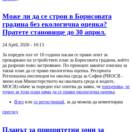
Може ли да се строи в Борисовата
градина без екологична оценка?
Пратете становище до 30 април.
24 April, 2026 - 16:13
За пореден път от 10 години насам се прави опит за
прокарване на устройствен план за Борисовата градина, който
да разреши ново застрояване. По принцип законът изисква за
такъв план да се прави екологична оценка. Ресорната
Регионална инспекция по околна среда за София (РИОСВ -
звено към Министерството на околната среда и водите,
МОСВ) обаче за пореден път опитва да заяви, че
преценява, че
точно за този план няма да се прави екологична оценка
.
Влез
или
се регистрирай
, за да можеш да коментираш
преглед
Планът за приоритетни зони за