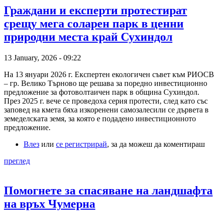
Граждани и експерти протестират
срещу мега соларен парк в ценни
природни места край Сухиндол
13 January, 2026 - 09:22
На 13 януари 2026 г. Експертен екологичен съвет към РИОСВ
– гр. Велико Търново ще решава за поредно инвестиционно
предложение за фотоволтаичен парк в община Сухиндол.
През 2025 г. вече се проведоха серия протести, след като със
заповед на кмета бяха изкоренени самозалесили се дървета в
земеделската земя, за която е подадено инвестиционното
предложение.
Влез
или
се регистрирай
, за да можеш да коментираш
преглед
Помогнете за спасяване на ландшафта
на връх Чумерна