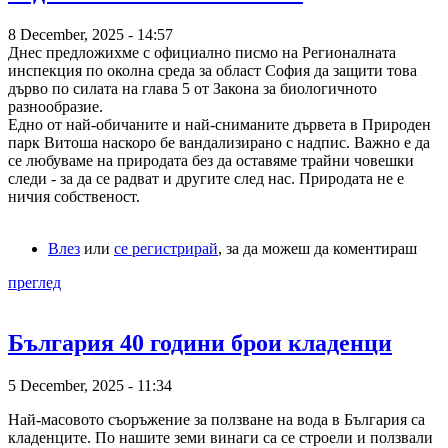
8 December, 2025 - 14:57
Днес предложихме с официално писмо на Регионалната
инспекция по околна среда за област София да защити това
дърво по силата на глава 5 от Закона за биологичното
разнообразие.
Едно от най-обичаните и най-сниманите дървета в Природен
парк Витоша наскоро бе вандализирано с надпис. Важно е да
се любуваме на природата без да оставяме трайни човешки
следи - за да се радват и другите след нас. Природата не е
ничия собственост.
Влез
или
се регистрирай
, за да можеш да коментираш
преглед
България 40 години брои кладенци
5 December, 2025 - 11:34
Най-масовото съоръжение за ползване на вода в България са
кладенците. По нашите земи винаги са се строели и ползвали