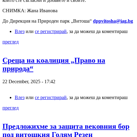
които сте съгласни и добавете и своите.
СНИМКА: Жана Иванова
До Дирекция на Природен парк „Витоша“
dppvitosha@iag.b
g
Влез
или
се регистрирай
, за да можеш да коментираш
преглед
Среща на коалиция „Право на
природа“
22 December, 2025 - 17:42
Влез
или
се регистрирай
, за да можеш да коментираш
преглед
Предложихме за защита вековния бор
под витошкия Голям Резен