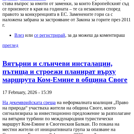
става въпрос за имоти от заменки, за които Европейският съд
се произнесе в края на годината – те са незаконни според
правото за конкуренцията в ЕС. Заменените гори са с
наложена забрана за застрояване от Закона за горите през 2011
г.
Влез
или
се регистрирай
, за да можеш да коментираш
преглед
Вятърни и слънчеви инсталации,
пътища и строежи планират върху
маршрута Ком-Емине в община Своге
17 February, 2026 - 15:39
На декемврийската среща
на неформалната коалиция „Право
на природа“ участваха жители на община Своге, които
сигнализираха за инвестиционно предложение за разполагане
на вятърни турбини по международния туристически
маршрут Ком-Емине в Свогенския Балкан. По покана на
местни жители от инициативната група за опазване на