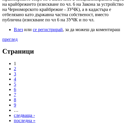
на крайбрежието (изискване по чл. 6 на Закона за устройство
на Черноморското крайбрежие - ЗУЧК), а в кадастъра е
отбелязано като държавна частна собственост, вместо
публична (изискване по чл 6 на ЗУЧК и по чл.
Влез
или
се регистрирай
, за да можеш да коментираш
преглед
Страници
1
2
3
4
5
6
7
8
9
…
следваща ›
последна »