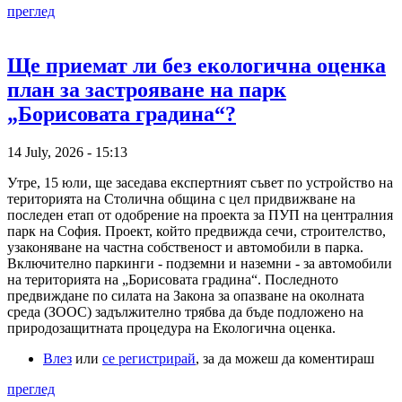
преглед
Ще приемат ли без екологична оценка
план за застрояване на парк
„Борисовата градина“?
14 July, 2026 - 15:13
Утре, 15 юли, ще заседава експертният съвет по устройство на
територията на Столична община с цел придвижване на
последен етап от одобрение на проекта за ПУП на централния
парк на София. Проект, който предвижда сечи, строителство,
узаконяване на частна собственост и автомобили в парка.
Включително паркинги - подземни и наземни - за автомобили
на територията на „Борисовата градина“. Последното
предвиждане по силата на Закона за опазване на околната
среда (ЗООС) задължително трябва да бъде подложено на
природозащитната процедура на Екологична оценка.
Влез
или
се регистрирай
, за да можеш да коментираш
преглед