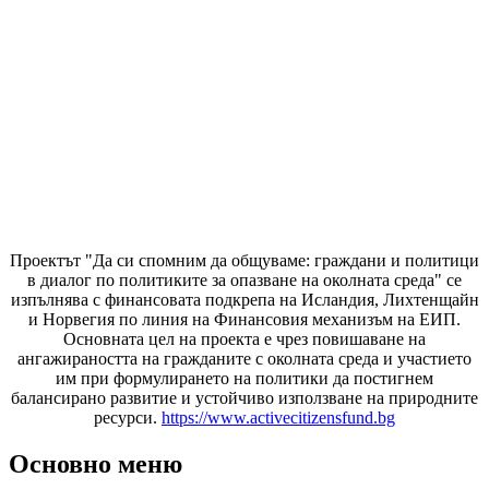
Проектът "Да си спомним да
общуваме
: граждани и политици
в диалог по политиките за опазване на околната среда" се
изпълнява с финансовата подкрепа на Исландия, Лихтенщайн
и Норвегия по линия на Финансовия механизъм на ЕИП.
Основната цел на проекта е чрез повишаване на
ангажираността на гражданите с околната среда и участието
им при формулирането на политики да постигнем
балансирано развитие и устойчиво използване на природните
ресурси.
https://www.activecitizensfund.bg
Основно меню