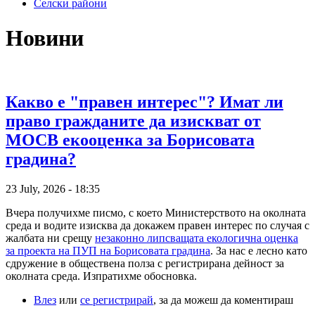
Селски райони
Новини
Какво е "правен интерес"? Имат ли
право гражданите да изискват от
МОСВ екооценка за Борисовата
градина?
23 July, 2026 - 18:35
Вчера получихме писмо, с което Министерството на околната
среда и водите изисква да докажем правен интерес по случая с
жалбата ни срещу
незаконно липсващата екологична оценка
за проекта на ПУП на Борисовата градина
. За нас е лесно като
сдружение в обществена полза с регистрирана дейност за
околната среда. Изпратихме обосновка.
Влез
или
се регистрирай
, за да можеш да коментираш