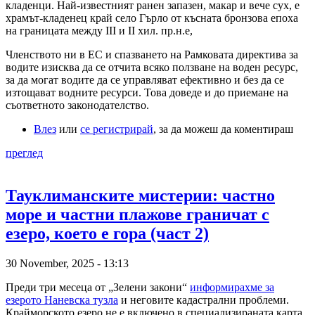
кладенци. Най-известният ранен запазен, макар и вече сух, е
храмът-кладенец край село Гърло от късната бронзова епоха
на границата между III и II хил. пр.н.е,
Членството ни в ЕС и спазването на Рамковата директива за
водите изисква да се отчита всяко ползване на воден ресурс,
за да могат водите да се управляват ефективно и без да се
изтощават водните ресурси. Това доведе и до приемане на
съответното законодателство.
Влез
или
се регистрирай
, за да можеш да коментираш
преглед
Тауклиманските мистерии: частно
море и частни плажове граничат с
езеро, което е гора (част 2)
30 November, 2025 - 13:13
Преди три месеца от „Зелени закони“
информирахме за
езерото Наневска тузла
и неговите кадастрални проблеми.
Крайморското езеро не е включено в специализираната карта