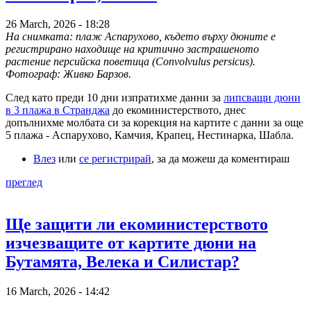
26 March, 2026 - 18:28
На снимката: плаж Аспарухово, където върху дюните е
регистрирано находище на критично застрашеното
растение персийска поветица (Convolvulus persicus).
Фотограф: Живко Барзов.
След като преди 10 дни изпратихме данни за
липсващи дюни
в 3 плажа в Странджа
до екоминистерството, днес
допълнихме молбата си за корекция на картите с данни за още
5 плажа - Аспарухово, Камчия, Крапец, Нестинарка, Шабла.
Влез
или
се регистрирай
, за да можеш да коментираш
преглед
Ще защити ли екоминистерството
изчезващите от картите дюни на
Бутамята, Велека и Силистар?
16 March, 2026 - 14:42