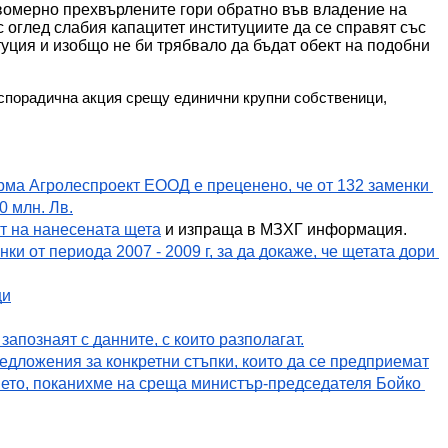
вомерно прехвърлените гори обратно във владение на 
 оглед слабия капацитет институциите да се справят със 
уция и изобщо не би трябвало да бъдат обект на подобни 
 спорадична акция срещу единични крупни собственици, 
рма Агролеспроект ЕООД е преценено, че от 132 заменки 
0 млн. Лв.
ст на нанесената щета
 и изпраща в МЗХГ информация.
ки от периода 2007 - 2009 г, за да докаже, че щетата дори 
ци
запознаят с данните, с които разполагат.
редложения за конкретни стъпки, които да се предприемат
ето, поканихме на среща министър-председателя Бойко 