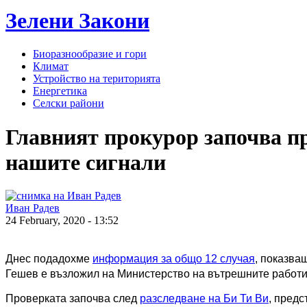
Зелени
Закони
Биоразнообразие и гори
Климат
Устройство на територията
Енергетика
Селски райони
Главният прокурор започва пр
нашите сигнали
Иван Радев
24 February, 2020 - 13:52
Днес подадохме 
информация за общо 12 случая
, показва
Гешев е възложил на Министерство на вътрешните работи 
Проверката започва след 
разследване на Би Ти Ви
, пред