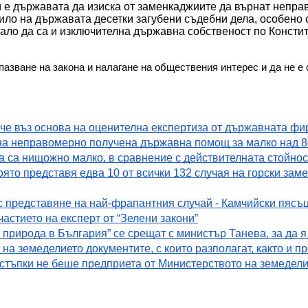
 е държавата да изиска от заменкаджиите да върнат непра
ило на държавата десетки загубени съдебни дела, особено с
вало да са и изключителна държавна собственост по Констит
пазване на закона и налагане на обществения интерес и да не е
че въз основа на оценителна експертиза от държавната фи
ена неправомерно получена държавна помощ за малко над 8
ева са нищожно малко, в сравнение с действителната стойно
оято представя едва 10 от всички 132 случая на горски замен
с представяне на най-фрапантния случай - Камчийски пясъ
частието на експерт от “Зелени закони”
 природа в България” се срещат с министър Танева, за да я 
 на земеделието документите, с които разполагат, както и п
 стъпки не беше предприета от Министерството на земедели