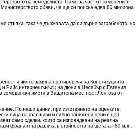
ерството на земеделието. Само за част от заменените 
Министерството обяви, че ще си поиска едва 80 милиона 
е стъпки, така че държавата да си върне заграбеното, но 
веност и чиято замяна противоречи на Конституцията – 
и Рийс интернешънъл ; на дюни в Несебър с Евгения 
 земеделски имоти в Защитена местност Лонгоза от 
ение. По наши данни, при изготвянето на оценките, 
ски лица на фалшиви и силно занижени цени с цел 
ват само сделки, които са изповядвани на реална 
тази фрапантна разлика в стойността на щетата - 80 млн. 