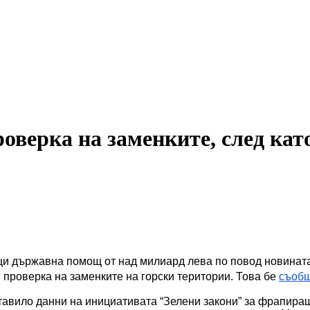
оверка на заменките, след кат
щи държавна помощ от над милиард лева по повод новината
проверка на заменките на горски територии. Това бе 
съобщ
ставило данни на инициативата “Зелени закони” за фрапира