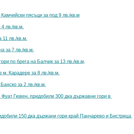
амчийски пясъци за под 9 лв./кв.м
 лв./кв.м.
11 лв./кв.м.
 за 7 лв./кв.м.
и по брега на Балчик за 13 лв./кв.м
. 
. Карадере за 8 лв./кв.м.
анско за 2 лв./кв.м.
Фуат Гювен, придобили 300 дка държавни гори в 
идобили 150 дка държани гори край Панчарево и Бистрица 