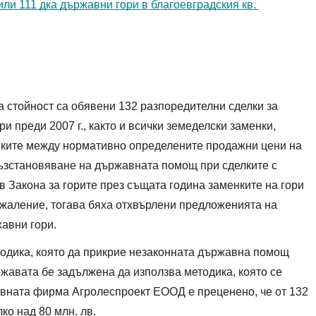
и 111 дка държавни гори в благоевградския кв. 
 стойност са обявени 132 разпоредителни сделки за 
 преди 2007 г., както и всички земеделски заменки, 
иките между нормативно определените продажни цени на 
възстановяване на държавната помощ при сделките с 
в Закона за горите през същата година заменките на гори 
жаление, тогава бяха отхвърлени предложенията на 
вни гори.  
тодика, която да прикрие незаконната държавна помощ 
ржавата бе задължена да използва методика, която се 
авната фирма Агролеспроект ЕООД е преценено, че от 132 
о над 80 млн. лв.