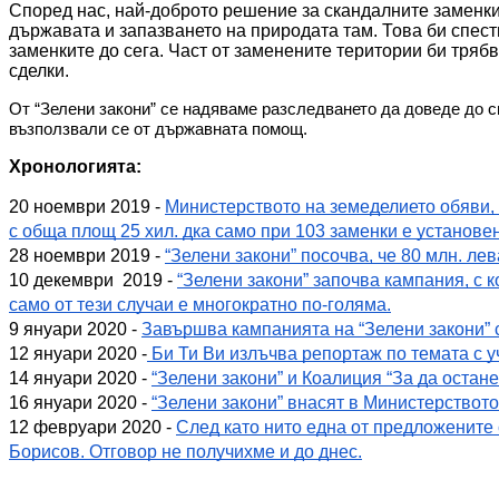
Според нас, най-доброто решение за скандалните заменки
държавата и запазването на природата там. Това би спест
заменките до сега. Част от заменените територии би тряб
сделки. 
От “Зелени закони” се надяваме разследването да доведе до с
възползвали се от държавната помощ.
Хронологията:
20 ноември 2019 - 
Министерството на земеделието обяви, 
с обща площ 25 хил. дка само при 103 заменки е установ
28 ноември 2019 - 
“Зелени закони” посочва, че 80 млн. л
10 декември  2019 - 
“Зелени закони” започва кампания, с к
само от тези случаи е многократно по-голяма.
9 януари 2020 - 
Завършва кампанията на “Зелени закони” 
12 януари 2020 -
 Би Ти Ви излъчва репортаж по темата с у
14 януари 2020 - 
“Зелени закони” и Коалиция “За да остане
16 януари 2020 - 
“Зелени закони” внасят в Министерството
12 февруари 2020 - 
След като нито една от предложените
Борисов. Отговор не получихме и до днес.