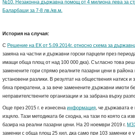
№10. Незаконна държавна помощ от 4 милиона лева за стр
Баларбаши за 7-8 лв./кв.м.
История на случая:
С 
Решение на ЕК от 5.09.2014г. относно схема за държав
замяна на частни и държавни горски парцели през периода 2
имащи обща площ от над 100 000 дка). Съгласно това ре
заменените гори спрямо реалните пазарни цени в района 
установени разлики. В резултат на обществения натиск и з
бяха прекратени, а за вече заменените държавни имоти б
неправителствените организации и за забрана върху разпо
Още през 2015 г. е изнесена 
информация
, че държавата е
изцяло. Тази методиката бе сходна, на тази по която са и
базира на реални пазарни цени. На 20 ноември 2019 г. 
МЗ
заменки с обща площ 25 хил. дка само при 103 заменки е