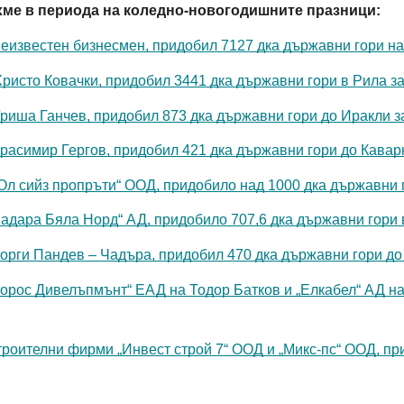
хме в периода на коледно-новогодишните празници:
известен бизнесмен, придобил 7127 дка държавни гори на К
сто Ковачки, придобил 3441 дка държавни гори в Рила за 4
иша Ганчев, придобил 873 дка държавни гори до Иракли за 
асимир Гергов, придобил 421 дка държавни гори до Каварна
 сийз пропръти“ ООД, придобило над 1000 дка държавни гор
ара Бяла Норд“ АД, придобило 707,6 дка държавни гори в м
рги Пандев – Чадъра, придобил 470 дка държавни гори до Б
рос Дивелъпмънт“ ЕАД на Тодор Батков и „Елкабел“ АД на 
роителни фирми „Инвест строй 7“ ООД и „Микс-пс“ ООД, пр