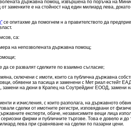
волената държавна помощ, извършена по поръчка на Минист
т заменките е на стойност над един милиард лева, докато 
”
 се опитахме да помогнем н а правителството да предприем
власт.
исов, са:
азмера на непозволената държавна помощ;
помощи;
 да се развалят сделките по взаимно съгласие;
амяна, сключени с имоти, които са публична държавна собст
ци, обявени за пасища и заменени с Мет риал естейт ЕАД 
 замени на дюни в Крапец на Соутрейдинг ЕООД, замени на
енти и изчисления, с които разполага, на държавното обвин
звали сделки от имотните регистри, изповядвани от физиче
държавните експерти, обаче, независимите вещи лица използ
а сериозни фирми и публичните търгове. Това е довело и до 
илиард лева при сравняване на сделки по пазарни цени.