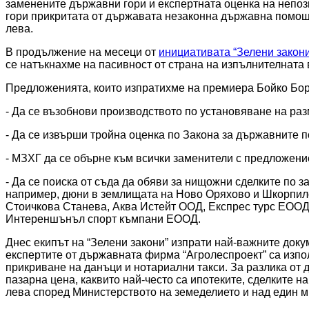
заменените държавни гори и експертната оценка на непоз
гори прикритата от държавата незаконна държавна помощ о
лева.
В продължение на месеци от 
инициативата “Зелени закони
се натъкнахме на пасивност от страна на изпълнителната 
Предложенията, които изпратихме на премиера Бойко Бор
- Да се възобнови производството по установяване на р
- Да се извърши тройна оценка по Закона за държавните 
- МЗХГ да се обърне към всички заменители с предложение
- Да се поиска от съда да обяви за нищожни сделките по з
например, дюни в землищата на Ново Оряхово и Шкорпилов
Стоичкова Станева, Аква Истейт ООД, Експрес турс ЕООД,
Интереншънъл спорт къмпани ЕООД.
Днес екипът на “Зелени закони” изпрати най-важните докум
експертите от държавната фирма “Агролеспроект” са изпол
прикриване на данъци и нотариални такси. За разлика от 
пазарна цена, каквито най-често са ипотеките, сделките н
лева според Министерството на земеделието и над един м