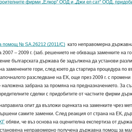
оителните фирми „Елкор“ ООД и „Джи ел сат“ ООД, придобил
на помощ № SA.26212 (2011/C)
  като неправомерна държавна
007 – 2009 г. (заб. решението не обхваща заменките на гори
шение българската държава бе задължена да установи разл
на заменените гори, след което да стартира процедура по 
апочналото разследване на ЕК, още през 2009 г. с промени 
е наложена забрана за промяна на предназначението. За съ
редителните сделки с придобитите от частните фирми държа
 направила опит да възложи оценката на заменките чрез ме
звършени самите заменки. След реакция от страна на ЕК, дъ
ХГ
 обяви, че въз основа на оценителна експертиза от държ
 установена неправомерно получена държавна помощ за малк