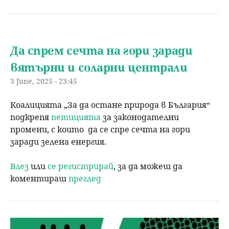
Да спрем сечта на гори заради
вятърни и соларни централи
3 June, 2025 - 23:45
Коалицията „За да остане природа в България“
подкрепя
петицията
за законодателни
промени, с които да се спре сечта на гори
заради зелена енергия.
Влез
или
се регистрирай
, за да можеш да
коментираш
преглед