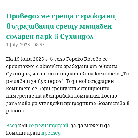
u
н
ъ
Проведохме среща с граждани,
ю
възразяващи срещу мащабен
р
соларен парк в Сухиндол
с
1 July, 2025 - 08:56
е
На 15 юни 2025 г. в село Горско Косово се
срещнахме с активни граждани от община
н
Сухиндол, част от инициативния комитет „Ти
решаваш за Сухиндол“. Този новосъздаден
е
комитет се бори срещу инвестиционно
намерение на австрийска компания, което
заплашва да унищожи природните богатства в
района.
Влез
или
се регистрирай
, за да можеш да
коментираш
преглед