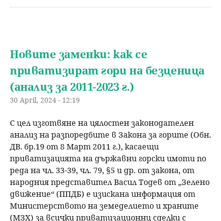
Новите заменки: как се
приватизират гори на безценица
(анализ за 2011-2023 г.)
30 April, 2024 - 12:19
С цел изготвяне на цялостен законодателен
анализ на разпоредбите в Закона за горите (Обн.
ДВ. бр.19 от 8 Март 2011 г.), касаещи
приватизацията на държавни горски имоти по
реда на чл. 33-39, чл. 79, §5 и др. от закона, от
народния представител Васил Тодев от „Зелено
движение“ (ППДБ) е изискана информация от
Министерството на земеделието и храните
(МЗХ) за всички приватизационни сделки с