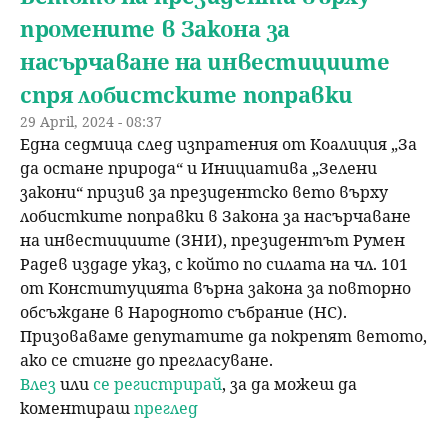
промените в Закона за
насърчаване на инвестициите
спря лобистските поправки
29 April, 2024 - 08:37
​Една седмица след изпратения от Коалиция „За
да остане природа“ и Инициатива „Зелени
закони“ призив за президентско вето върху
лобистките поправки в Закона за насърчаване
на инвестициите (ЗНИ), президентът Румен
Радев издаде указ, с който по силата на чл. 101
от Конституцията върна закона за повторно
обсъждане в Народното събрание (НС). ​
Призоваваме депутатите да покрепят ветото,
ако се стигне до прегласуване.
Влез
или
се регистрирай
, за да можеш да
коментираш
преглед