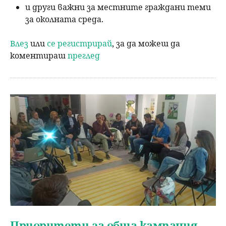
и други важни за местните граждани теми
за околната среда.
Влез
или
се регистрирай
, за да можеш да
коментираш
преглед
Приоритети за обща кампания