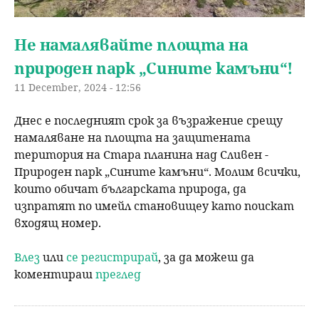
Не намалявайте площта на
природен парк „Сините камъни“!
11 December, 2024 - 12:56
Днес е последният срок за възражение срещу
намаляване на площта на защитената
територия на Стара планина над Сливен -
Природен парк „Сините камъни“. Молим всички,
които обичат българската природа, да
изпратят по имейл становищеу като поискат
входящ номер.
Влез
или
се регистрирай
, за да можеш да
коментираш
преглед