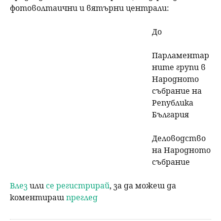
фотоволтаични и вятърни централи:
До
Парламентар
ните групи в
Народното
събрание на
Република
България
Деловодство
на Народното
събрание
Влез
или
се регистрирай
, за да можеш да
коментираш
преглед