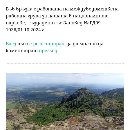
Във връзка с работата на междуведомствена
работна група за пашата в националните
паркове, създадена със Заповед № РД09-
1036/01.10.2024 г.
Влез
или
се регистрирай
, за да можеш да
коментираш
преглед