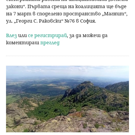
закони“. Първата среща на коалицията ще бъде
на 7 март в споделено пространство „Магнит“,
ул. „Георги С. Раковски“ №76 в София.
Влез
или
се регистрирай
, за да можеш да
коментираш
преглед