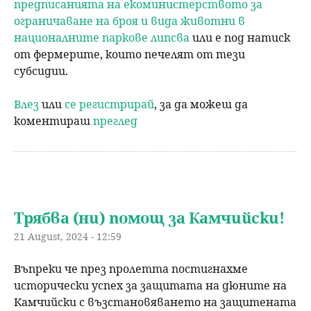
предписанията на екоминистерството за
ограничаване на броя и вида животни в
националните паркове липсва
или е под натиск
от фермерите, които печелят от тези
субсидии.
Влез
или
се регистрирай
, за да можеш да
коментираш
преглед
Трябва (ни) помощ за Камчийски!
21 August, 2024 - 12:59
Въпреки че през пролетта постигнахме
исторически успех за защитата на дюните на
Камчийски с възстановяването на защитената