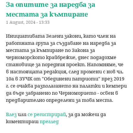
За опитите за наредба за
местата за къмпиране
1 August, 2024 - 13:33
Инициативата Зелени закони, като член на
работната група за създаване на наредба за
местата за къмпиране по Закона за
черноморското крайбрежие, днес подадохме
становище за поредния проект. Напомняме, че
в настоящата редакция, след промени с нов чл.
10а в ЗУЧК от "Обединени патриоти" през 2019
г. се очаква разполагането на палатки и кемпери
да бъде забранено по Черноморието - освен в
предварително определени за това места.
Влез
или
се регистрирай
, за да можеш да
коментираш
преглед