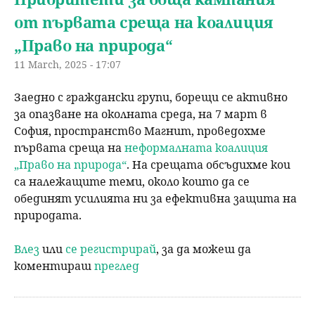
от първата среща на коалиция
„Право на природа“
11 March, 2025 - 17:07
Заедно с граждански групи, борещи се активно
за опазване на околната среда, на 7 март в
София, пространство Магнит, проведохме
първата среща на
неформалната коалиция
„Право на природа“
. На срещата обсъдихме кои
са належащите теми, около които да се
обединят усилията ни за ефективна защита на
природата.
Влез
или
се регистрирай
, за да можеш да
коментираш
преглед