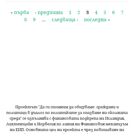
С
« първа
‹ предишна
1
2
3
4
5
6
7
8
9
…
следваща ›
последна »
т
р
а
н
и
ц
и
Проектът "Да си спомним да
общуваме
: граждани и
политици в диалог по политиките за опазване на околната
среда" се изпълнява с финансовата подкрепа на Исландия,
Лихтенщайн и Норвегия по линия на Финансовия механизъм
на ЕИП. Основната цел на проекта е чрез повишаване на