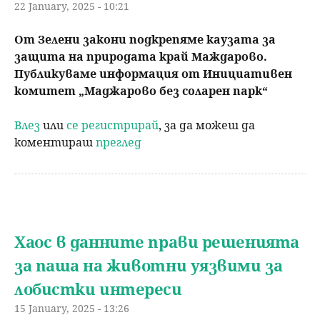
22 January, 2025 - 10:21
От Зелени закони подкрепяме каузата за
защита на природата край Маждарово.
Публикуваме информация от Инициативен
комитет „Маджарово без соларен парк“
Влез
или
се регистрирай
, за да можеш да
коментираш
преглед
Хаос в данните прави решенията
за паша на животни уязвими за
лобистки интереси
15 January, 2025 - 13:26