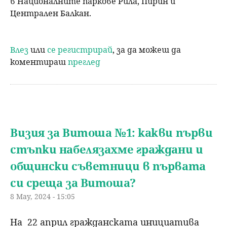
в Националните паркове Рила, Пирин и
Централен Балкан.
Влез
или
се регистрирай
, за да можеш да
коментираш
преглед
Визия за Витоша №1: какви първи
стъпки набелязахме граждани и
общински съветници в първата
си среща за Витоша?
8 May, 2024 - 15:05
На 22 април гражданската инициатива