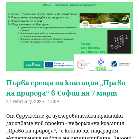
Първа среща на коалиция „Право
на природа“ в София на 7 март
27 February, 2025 - 15:09
От Сдружение за изследователски практики
започваме нов проект - неформална коалиция
„Право на природа“, - с който ще надградим
експертната работа на инициативата „Зелени