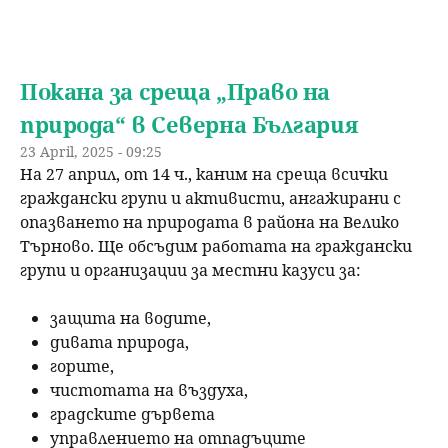
Покана за среща „Право на
природа“ в Северна България
23 April, 2025 - 09:25
На 27 април, от 14 ч., каним на среща всички
граждански групи и активисти, ангажирани с
опазването на природата в района на Велико
Търново. Ще обсъдим работата на граждански
групи и организации за местни казуси за:
защита на водите,
дивата природа,
горите,
чистотата на въздуха,
градските дървета
управлението на отпадъците