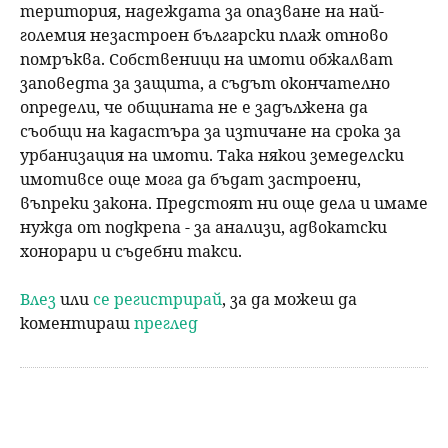
територия, надеждата за опазване на най-
големия незастроен български плаж отново
помръква. Собственици на имоти обжалват
заповедта за защита, а съдът окончателно
определи, че общината не е задължена да
съобщи на кадастъра за изтичане на срока за
урбанизация на имоти. Така някои земеделски
имотивсе още мога да бъдат застроени,
въпреки закона. Предстоят ни още дела и имаме
нужда от подкрепа - за анализи, адвокатски
хонорари и съдебни такси.
Влез
или
се регистрирай
, за да можеш да
коментираш
преглед