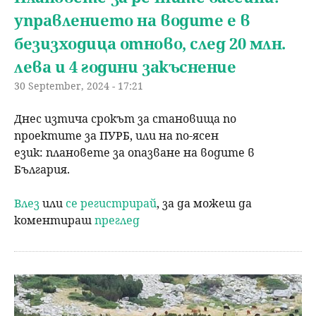
управлението на водите е в
безизходица отново, след 20 млн.
лева и 4 години закъснение
30 September, 2024 - 17:21
Днес изтича срокът за становища по
проектите за ПУРБ, или на по-ясен
език: плановете за опазване на водите в
България.
Влез
или
се регистрирай
, за да можеш да
коментираш
преглед