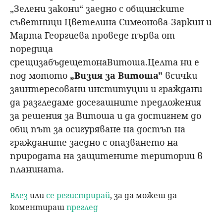
„Зелени закони“ заедно с общинските
съветници Цветелина Симеонова-Заркин и
Марта Георгиева проведе първа от
поредица
срещизабъдещетонаВитоша.Целта ни е
под мотото
„Визия за Витоша"
всички
заинтересовани институции и граждани
да разгледаме досегашните предложения
за решения за Витоша и да достигнем до
общ път за осигуряване на достъп на
гражданите заедно с опазването на
природата на защитените територии в
планината.
Влез
или
се регистрирай
, за да можеш да
коментираш
преглед