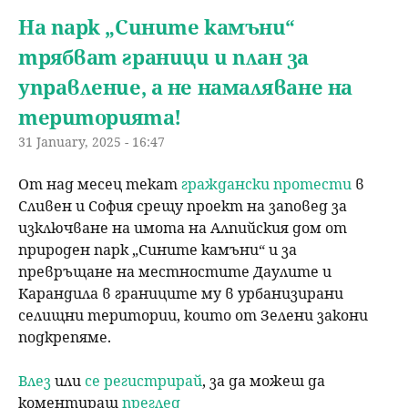
На парк „Сините камъни“
трябват граници и план за
управление, а не намаляване на
територията!
31 January, 2025 - 16:47
От над месец текат
граждански протести
в
Сливен и София срещу проект на заповед за
изключване на имота на Алпийския дом от
природен парк „Сините камъни“ и за
превръщане на местностите Даулите и
Карандила в границите му в урбанизирани
селищни територии, които от Зелени закони
подкрепяме.
Влез
или
се регистрирай
, за да можеш да
коментираш
преглед