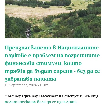
Преизпасването в Националните
паркове е проблем на погрешните
финансови стимули, които
трябва да бъдат спрени - без да се
забранява пашата
15 September, 2024 - 13:02
След поредна парламентарна дискусия, все още
политическата воля да се изпълнят