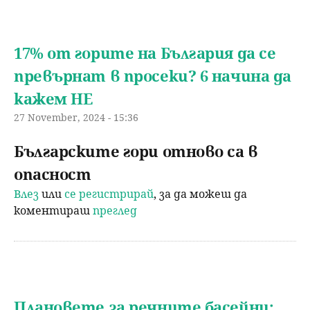
17% от горите на България да се
превърнат в просеки? 6 начина да
кажем НЕ
27 November, 2024 - 15:36
Българските гори отново са в
опасност
Влез
или
се регистрирай
, за да можеш да
коментираш
преглед
Плановете за речните басейни: