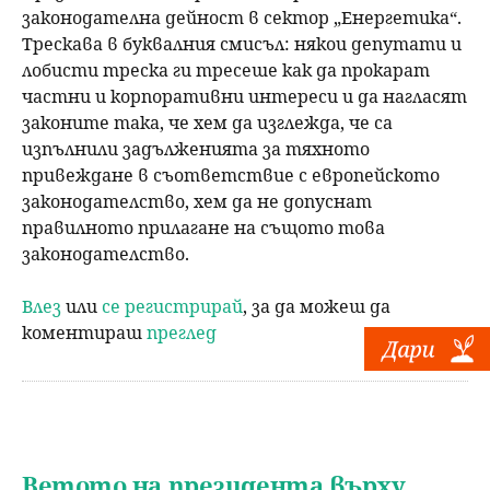
законодателна дейност в сектор „Енергетика“.
Трескава в буквалния смисъл: някои депутати и
лобисти треска ги тресеше как да прокарат
частни и корпоративни интереси и да нагласят
законите така, че хем да изглежда, че са
изпълнили задълженията за тяхното
привеждане в съответствие с европейското
законодателство, хем да не допуснат
правилното прилагане на същото това
законодателство.
Влез
или
се регистрирай
, за да можеш да
коментираш
преглед
Ветото на президента върху