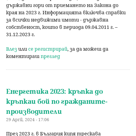
държавни гори от приемането на Закона до
края на 2023 г. Информацията включва справки
за всички недвижими имоти - държавна
собственост, които в периода 09.04.2011 г. –
31.12.2023 г.
Влез
или
се регистрирай
, за да можеш да
коментираш
преглед
Енергетика 2023: кръпка до
кръпкаи бой по гражданите-
производители
29 April, 2024 - 17:06
През 2023 г. в България кипя трескава