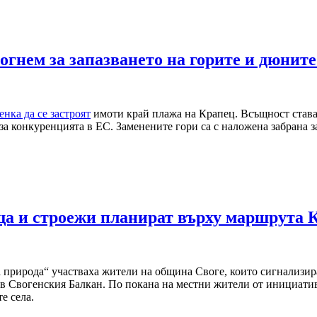
огнем за запазването на горите и дюните
енка да се застроят
имоти край плажа на Крапец. Всъщност става 
за конкуренцията в ЕС. Заменените гори са с наложена забрана за 
ща и строежи планират върху маршрута 
 природа“ участваха жители на община Своге, които сигнализир
Свогенския Балкан. По покана на местни жители от инициативн
е села.