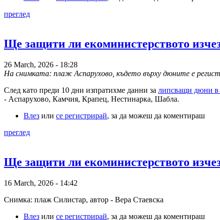
преглед
Ще защити ли екоминистерството изчез
26 March, 2026 - 18:28
На снимката: плаж Аспарухово, където върху дюните е регист
След като преди 10 дни изпратихме данни за
липсващи дюни в 
- Аспарухово, Камчия, Крапец, Нестинарка, Шабла.
Влез
или
се регистрирай
, за да можеш да коментираш
преглед
Ще защити ли екоминистерството изчез
16 March, 2026 - 14:42
Снимка: плаж Силистар, автор - Вера Стаевска
Влез
или
се регистрирай
, за да можеш да коментираш