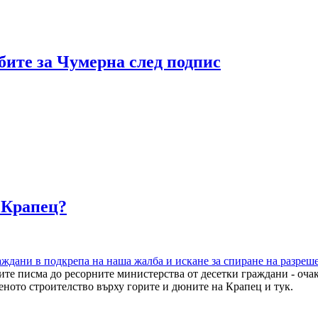
бите за Чумерна след подпис
 Крапец?
аждани в подкрепа на наша жалба и искане за спиране на разреш
ните писма до ресорните министерства от десетки граждани - оч
еното строителство върху горите и дюните на Крапец и тук.