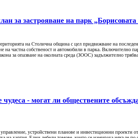
лан за застрояване на парк „Борисовата
 територията на Столична община с цел придвижване на последен
не на частна собственост и автомобили в парка. Включително па
акона за опазване на околната среда (ЗООС) задължително тряб
 чудеса - могат ли обществените обсъжд
 управление, устройствени планове и инвестиционни проекти о
яха на хартия. Едни дебели томове, които се намираха някъде п