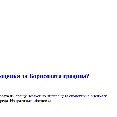
оценка за Борисовата градина?
албата ни срещу
незаконно липсващата екологична оценка за
 среда. Изпратихме обосновка.