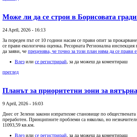
Може ли да се строи в Борисовата град
24 April, 2026 - 16:13
За пореден път от 10 години насам се прави опит за прокарване
се прави екологична оценка. Ресорната Регионална инспекция 
да заяви, че
преценява, че точно за този план няма да се прави
Влез
или
се регистрирай
, за да можеш да коментираш
преглед
Планът за приоритетни зони за вятърн
9 April, 2026 - 16:03
Днес от Зелени закони изпратихме становище по обществената з
преработен. Принципните проблеми са няколко, но незначителн
11093,59 кв.км.
Влез
или
се регистрирай
, за да можеш да коментираш