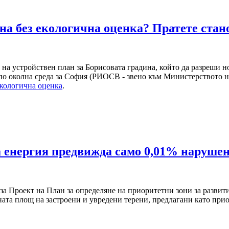
ина без екологична оценка? Пратете стан
 на устройствен план за Борисовата градина, който да разреши н
по околна среда за София (РИОСВ - звено към Министерството на
 екологична оценка
.
а енергия предвижда само 0,01% наруше
а Проект на План за определяне на приоритетни зони за развитие
ата площ на застроени и увредени терени, предлагани като прио