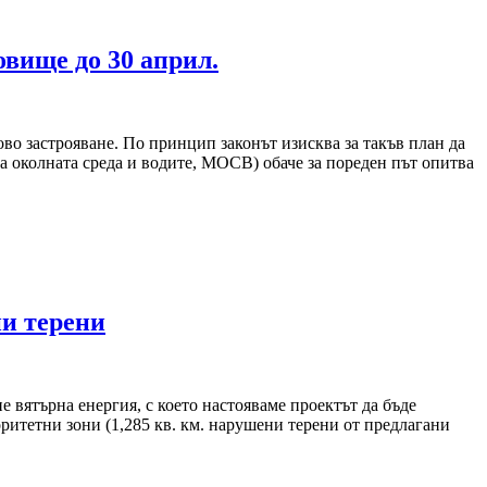
овище до 30 април.
ово застрояване. По принцип законът изисква за такъв план да
 околната среда и водите, МОСВ) обаче за пореден път опитва
ни терени
 вятърна енергия, с което настояваме проектът да бъде
ритетни зони (1,285 кв. км. нарушени терени от предлагани