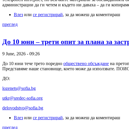
администрации да ги четем и където ни даваха – да ги копира
Влез
или
се регистрирай
, за да можеш да коментираш
преглед
До 10 юни – трети опит за плана за зас
9 June, 2026 - 09:26
До 10 юни тече трето поредно
обществено обсъждане
на претоп
Представяме наше становище, което може да използвате
ДО:
lozenets@sofia.bg
utkr@sredec-sofia.org
delovodstvo@sofia.bg
Влез
или
се регистрирай
, за да можеш да коментираш
преглед