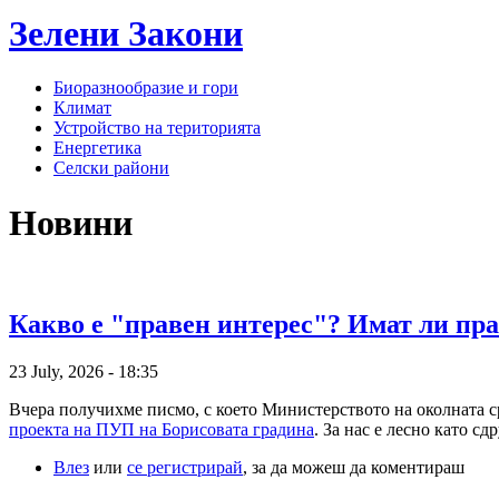
Зелени
Закони
Биоразнообразие и гори
Климат
Устройство на територията
Енергетика
Селски райони
Новини
Какво е "правен интерес"? Имат ли пр
23 July, 2026 - 18:35
Вчера получихме писмо, с което Министерството на околната с
проекта на ПУП на Борисовата градина
. За нас е лесно като с
Влез
или
се регистрирай
, за да можеш да коментираш