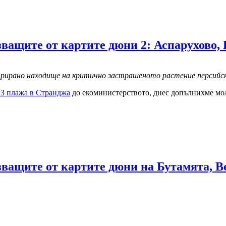
ващите от картите дюни 2: Аспарухово,
рирано находище на критично застрашеното растение персийска 
3 плажа в Странджа
до екоминистерството, днес допълнихме молб
ващите от картите дюни на Бутамята, В