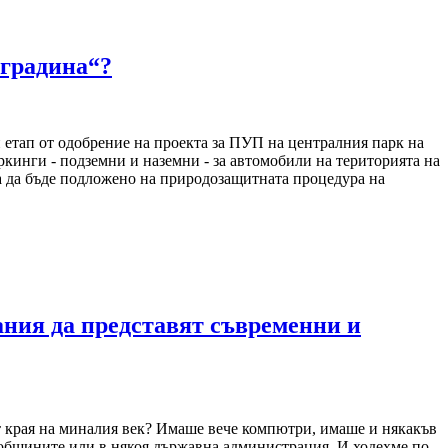
 градина“?
 етап от одобрение на проекта за ПУП на централния парк на
ркинги - подземни и наземни - за автомобили на територията на
ва да бъде подложено на природозащитната процедура на
ания да представят съвременни и
т края на миналия век? Имаше вече компютри, имаше и някакъв
о общините или в някоя държавна администрация. И ходехме по