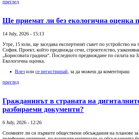
преглед
Ще приемат ли без екологична оценка п
14 July, 2026 - 15:13
Утре, 15 юли, ще заседава експертният съвет по устройство на
София. Проект, който предвижда сечи, строителство, узаконява
„Борисовата градина“. Последното предвиждане по силата на З
Екологична оценка.
Влез
или
се регистрирай
, за да можеш да коментираш
преглед
Гражданинът в страната на дигиталните
разбираеми документи?
6 July, 2026 - 12:26
Спомняте ли си първите обществени обсъждания на планове за
телефонен интернет, но всичките материали за обсъжданията б