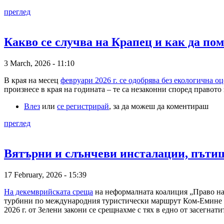
преглед
Какво се случва на Крапец и как да пом
3 March, 2026 - 11:10
В края на месец
февруари 2026 г. се одобрява без екологична оц
произнесе в края на годината – те са незаконни според правото 
Влез
или
се регистрирай
, за да можеш да коментираш
преглед
Вятърни и слънчеви инсталации, пъти
17 February, 2026 - 15:39
На декемврийската среща
на неформалната коалиция „Право на
турбини по международния туристически маршрут Ком-Емине в 
2026 г. от Зелени закони се срещнахме с тях в едно от засегнатит