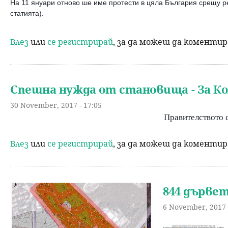
На 11 януари отново ше име протести в цяла България срещу ре
статията).
Влез
или
се регистрирай
, за да можеш да коменти
Спешна нужда от становища - За К
30 November, 2017 - 17:05
Правителството 
Влез
или
се регистрирай
, за да можеш да коменти
844 дървет
6 November, 2017 