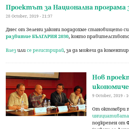
Проектът за Национална програма з
28 October, 2019 - 21:37
Днес от Зелени закони подадохме становището с
развитие БЪЛГАРИЯ 2030
,
която
правителството н
Влез
или
се регистрирай
, за да можеш да коменти
Нов проект
икономиче
9 October, 2019 - 1
От октомври т
инициативата 
подкрепен от Ф