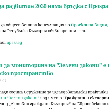
а развитие 2030 няма връзка с Прогр
и за обществената консултация по
Проект на визия,
а Република България обяви преди месец.
раш
преглед
 за мониторинг на "Зелени закони" е
ско пространство
6:07
ази година Сдружение за изследователски практики 
ни "Зелени закони"
под името "
Граждани и експерти
онд „Активни граждани България“ на Европейското и