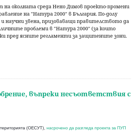
 на околната среда Нено Димов проекто-промени
авление на "Натура 2000" в България. По-долу
 и научни звена, призоваващи правителството да
личните проблеми в "Натура 2000" (за които
чки пред ясните регламенти за защитените зони.
обрение, въпреки несъответствия с
а територията (ОЕСУТ),
насрочено да разгледа проекта за ПУП