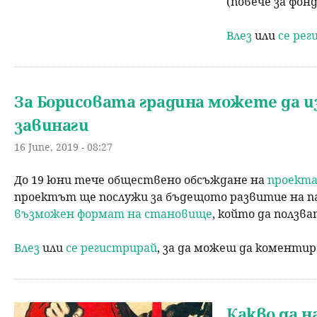
(повече за фонд
Влез
или
се ре
За Борисовата градина можете да 
завинаги
16 June, 2019 - 08:27
До 19 юни тече обществено обсъждане на
проекта
проектът ще послужи за бъдещото развитие на па
възможен формат на становище
, който да ползва
Влез
или
се регистрирай
, за да можеш да коменти
Какво да н