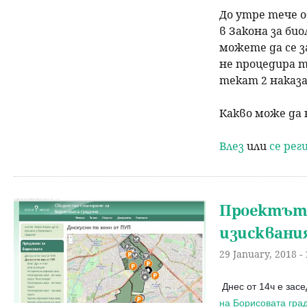
До утре тече 
в Закона за би
можете да се 
не процедира т
текат 2 наказа
Какво може да 
Влез
или
се ре
Проектът 
изисквани
29 January, 2018 - 
Днес от 14ч е зас
на Борисовата гра