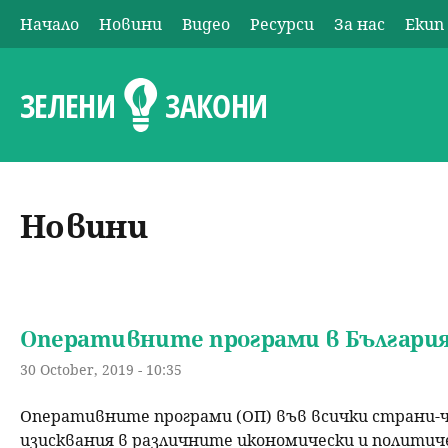
Начало
Новини
Видео
Ресурси
За нас
Екип
О
с
ЗЕЛЕНИ
ЗАКОНИ
н
о
Новини
в
н
о
Оперативните програми в Българи
30 October, 2019 - 10:35
м
Оперативните програми (ОП) във всички страни-ч
е
изисквания в различните икономически и политич