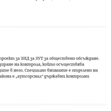
проект за ЗИД за ЗУТ за обществено обсъждане.
зиране на контрола, който осъществява
те в него. Специално внимание е отделено на
акона е „аутсорснал“ държавни контролни