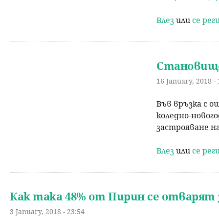
Влез
или
се ре
Становище
16 January, 2018 - 
Във връзка с о
коледно-нового
застрояване н
Влез
или
се ре
Как така 48% от Пирин се отварят
3 January, 2018 - 23:54