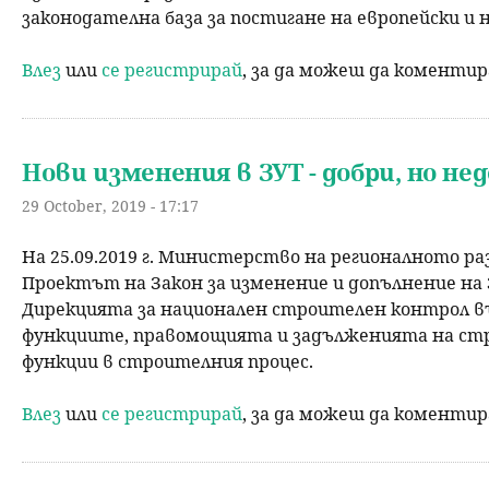
законодателна база за постигане на европейски и 
н
Влез
или
се регистрирай
, за да можеш да коменти
ю
Нови изменения в ЗУТ - добри, но н
29 October, 2019 - 17:17
На 25.09.2019 г. Министерство на регионалното р
Проектът на Закон за изменение и допълнение на
Дирекцията за национален строителен контрол въ
функциите, правомощията и задълженията на стро
функции в строителния процес.
Влез
или
се регистрирай
, за да можеш да коменти