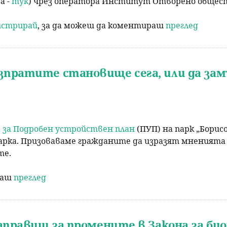
а -
тук
) чрез оператора Институт Отворено общест
гистрирай
, за да можеш да коментираш
преглед
изпратите становище сега, или да за
 за Подробен устройствен план
(ПУП) на парк „Борисо
рка. Призоваваме гражданите да изразят мненията 
те.
раш
преглед
аправиш за промените в Закона за био