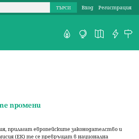
Вход
Регистрация
те промени
рия, прилагат европейските законодателство и
мисия (ЕК) те се превръщат в национална