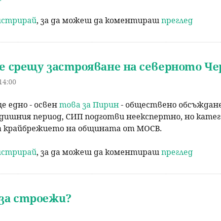
гистрирай
, за да можеш да коментираш
преглед
 срещу застрояване на северното Ч
14:00
ще едно - освен
това за Пирин
- обществено обсъждане
дишния период, СИП подготви неекспертно, но катег
а крайбрежието на общината от МОСВ.
гистрирай
, за да можеш да коментираш
преглед
 за строежи?