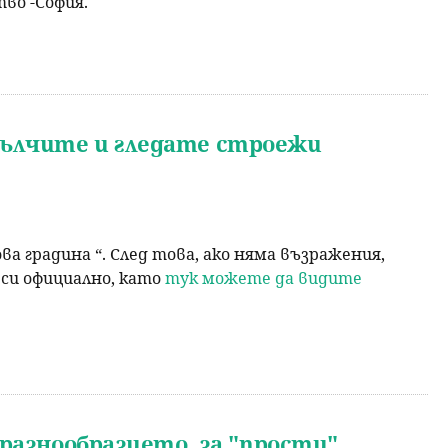
во -София.
мълчите и гледате строежи
ва градина “. След това, ако няма възражения,
си официално, като
тук можете да видите
разнообразието, за "прости"