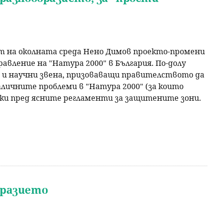
 на околната среда Нено Димов проекто-промени
авление на "Натура 2000" в България. По-долу
 и научни звена, призоваващи правителството да
личните проблеми в "Натура 2000" (за които
чки пред ясните регламенти за защитените зони.
бразието