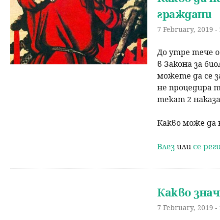
граждани
7 February, 2019 -
До утре тече 
в Закона за би
можете да се 
не процедира т
текат 2 наказа
Какво може да 
Влез
или
се ре
Какво зна
7 February, 2019 -