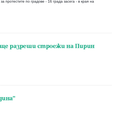
протестите по градове - 16 града засега - в края на
 ще разреши строежи на Пирин
дина"