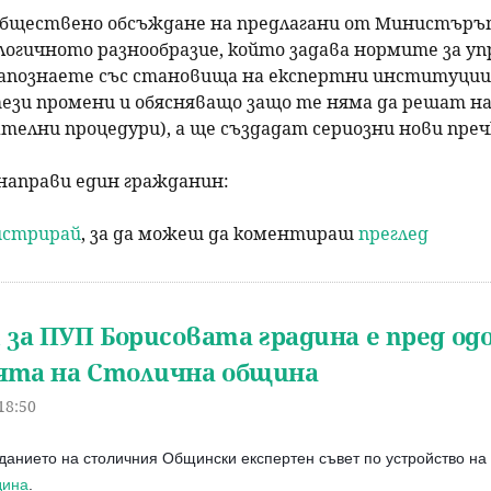
обществено обсъждане на предлагани от Министърът
ологичното разнообразие, който задава нормите за упр
запознаете със становища на експертни институции
ези промени и обясняващо защо те няма да решат на
телни процедури), а ще създадат сериозни нови пре
направи един гражданин:
гистрирай
, за да можеш да коментираш
преглед
за ПУП Борисовата градина е пред од
ята на Столична община
18:50
еданието на столичния Общински експертен съвет по устройство н
дина
.