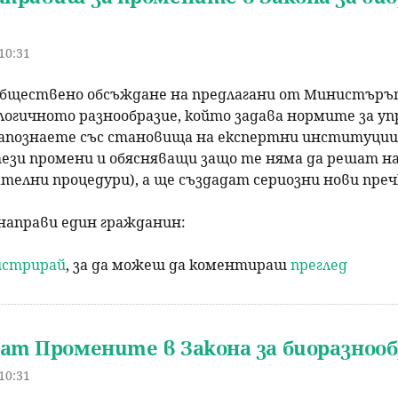
 10:31
обществено обсъждане на предлагани от Министърът
ологичното разнообразие, който задава нормите за упр
запознаете със становища на експертни институции
ези промени и обясняващи защо те няма да решат на
телни процедури), а ще създадат сериозни нови пре
направи един гражданин:
гистрирай
, за да можеш да коментираш
преглед
чат Промените в Закона за биоразноо
 10:31