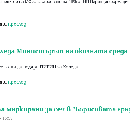
шението на МС за застрояване на 48% от НП Пирин (информация за 
раш
преглед
оледа Министърът на околната среда
се готви да подари ПИРИН за Коледа!
раш
преглед
а маркирани за сеч в "Борисовата гра
- 15:37