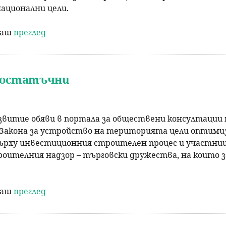
национални цели.
р
раш
преглед
с
е
едостатъчни
н
е
азвитие обяви в портала за обществени консултации 
 Закона за устройство на територията цели оптими
рху инвестиционния строителен процес и участници
ителния надзор – търговски дружества, на които з
раш
преглед