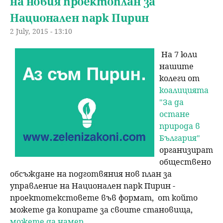
на новия проектоплан за
Национален парк Пирин
2 July, 2015 - 13:10
На 7 юли
нашите
колеги от
коалицията
"За да
остане
природа в
България"
организират
обществено
обсъждане на подготвяния нов план за
управление на Национален парк Пирин -
проектотекстовете във формат, от който
можете да копирате за своите становища,
можете да намер