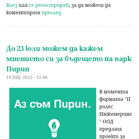
Влез
или
се регистрирай
, за да можеш да
коментираш
преглед
До 23 юли можем да кажем
мнението си за бъдещето на парк
Пирин
10 July, 2015 - 11:49
В момента
фирмата "П
ролес
Инженеринг
" ООД
предлага
проект за