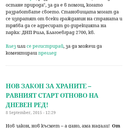
остане природа", за да е в помощ, когато
разработвате своето. Становищата могат да
се изпратят от всеки гражданин на страната и
трябва да се адресират до дирекцията на
парка: ДНП Рила, Благоевград 2700, кв.
Влез
или
се регистрирай
, за да можеш да
коментираш
преглед
НОВ ЗАКОН ЗА ХРАНИТЕ –
РАВНИЯТ СТАРТ ОТНОВО НА
ДНЕВЕН РЕД!
8 September, 2015 - 12:29
Нов закон, нов късмет
а дано, ама надали!
От
–