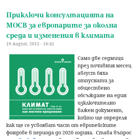
Приключи консултацията на
МОСВ за европарите за околна
среда и изменения в климата
19 August, 2015 - 16:41
Само две седмици
през почивния месец
август бяха
отпуснати за
обществено
обсъждане на един
изключително
важен документ,
който ще определя
как ще се усвояват част от европейските
фондове в периода до 2020 година. Става въпрос