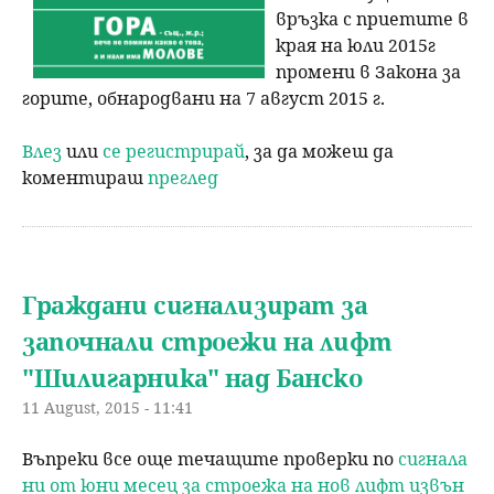
връзка с приетите в
края на юли 2015г
промени в Закона за
горите, обнародвани на 7 август 2015 г.
Влез
или
се регистрирай
, за да можеш да
коментираш
преглед
Граждани сигнализират за
започнали строежи на лифт
"Шилигарника" над Банско
11 August, 2015 - 11:41
Въпреки все още течащите проверки по
сигнала
ни от юни месец за строежа на нов лифт извън