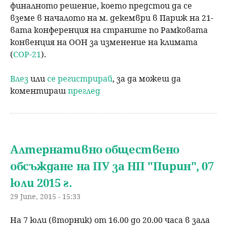
финалното решение, което предстои да се
вземе в началото на м. декември в Париж на 21-
вата конференция на страните по Рамковата
конвенция на ООН за изменение на климата
(
СОР-21
).
Влез
или
се регистрирай
, за да можеш да
коментираш
преглед
Алтернативно обществено
обсъждане на ПУ за НП "Пирин", 07
юли 2015 г.
29 June, 2015 - 15:33
На 7 юли (вторник) от 16.00 до 20.00 часа в зала