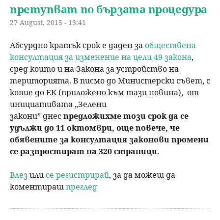
претупват по бързата процедура
27 August, 2015 - 13:41
Абсурдно кратък срок е даден за
обществена
консултация за изменение на цели 49 закона
,
сред които и на Закона за устройство на
територията. В писмо до Министерски съвет, с
копие до ЕК (приложено към тази новина), от
инициативата „Зелени
закони” днес
предложихме този срок да се
удължи до 11 октомври, още повече, че
обявените за консултация законови промени
се разпростират на 320 страници
.
Влез
или
се регистрирай
, за да можеш да
коментираш
преглед