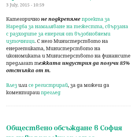
3 July, 2015 - 10:59
Категорично
не подкрепяме
проекта за
Наредба за намаляване на тежестта, свързана
с разходите за енергия от възобновяеми
източници
. С него Министерството на
енергетиката, Министерството на
икономиката и Министерството на финансите
предлагат т
ежката индустрия да получи 85%
отстъпка от т.
Влез
или
се регистрирай
, за да можеш да
коментираш
преглед
Обществено обсъждане в София