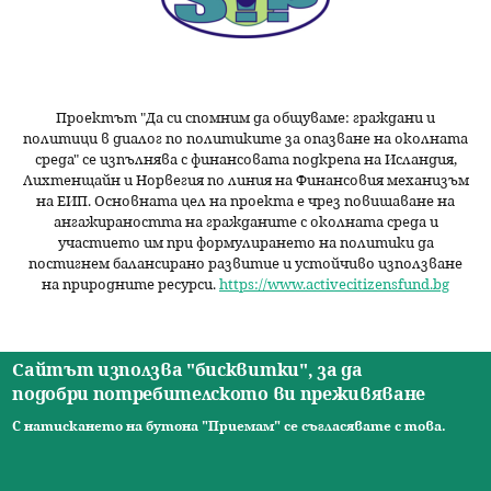
Проектът "Да си спомним да
общуваме
: граждани и
политици в диалог по политиките за опазване на околната
среда" се изпълнява с финансовата подкрепа на Исландия,
Лихтенщайн и Норвегия по линия на Финансовия механизъм
на ЕИП. Основната цел на проекта е чрез повишаване на
ангажираността на гражданите с околната среда и
участието им при формулирането на политики да
постигнем балансирано развитие и устойчиво използване
на природните ресурси.
https://www.activecitizensfund.bg
Сайтът използва "бисквитки", за да
подобри потребителското ви преживяване
Начало
Новини
Видео
Ресурси
За нас
Екип
Контакти
О
С натискането на бутона "Приемам" се съгласявате с това.
© 2026 Сдружение за изследователски практики.
с
Всички права запазени. |
Общи условия
|
Правила за