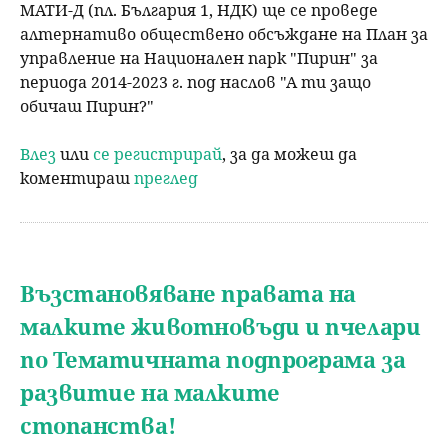
МАТИ-Д (пл. България 1, НДК) ще се проведе
алтернативо обществено обсъждане на План за
управление на Национален парк "Пирин" за
периода 2014-2023 г. под наслов "А ти защо
обичаш Пирин?"
Влез
или
се регистрирай
, за да можеш да
коментираш
преглед
Възстановяване правата на
малките животновъди и пчелари
по Тематичната подпрограма за
развитие на малките
стопанства!