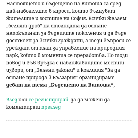
Настоящето и бъдещето на Витоша са сред
най-наболелите въпроси, които вълнуват
жителите и гостите на София. Всички желаем
„белият дроб” на столицата да остане
непокътнат за бъдещите поколения и да бъде
достъпен за всички граждани, а тези въпроси се
уреждат от план за управление на природния
парк, който в момента се преработва. По този
повод и във връзка с наближаващите местни
избори, от „Зелени закони” и коалиция "За да
остане природа в България" организираме
дебат на тема „Бъдещето на Витоша“,
Влез
или
се регистрирай
, за да можеш да
коментираш
преглед