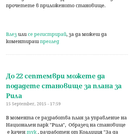
прочетете в приложеното становище.
Влез
или
се регистрирай
, за да можеш да
коментираш
преглед
До 22 септември можете да
подадете становище за плана за
Рила
15 September, 2015 - 17:59
В момента се разработва план за управление на
Национален парк "Рила", Образец на становище
е качен
тук
, разработен от Коалиция "За да