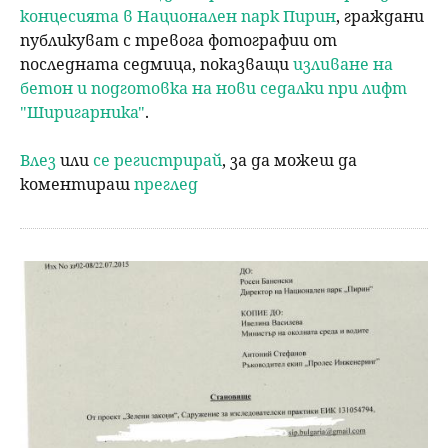
концесията в Национален парк Пирин
, граждани
публикуват с тревога фотографии от
последната седмица, показващи
изливане на
бетон и подготовка на нови седалки при лифт
"Ширигарника"
.
Влез
или
се регистрирай
, за да можеш да
коментираш
преглед