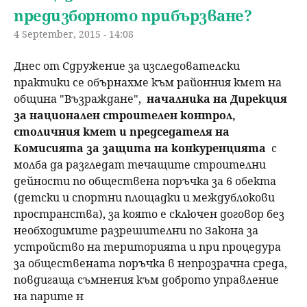
предизборното прибързване?
4 September, 2015 - 14:08
Днес от Сдружение за изследователски
практики се обърнахме към районния кмет на
община "Възраждане",
началника на Дирекция
за национален строителен контрол,
столичния кмет и председателя на
Комисията за защита на конкуренцията
с
молба да разгледат течащите строителни
дейности по обществена поръчка за 6 обекта
(детски и спортни площадки и междублокови
пространства), за която е сключен договор без
необходимите разрешителни по Закона за
устройство на територията и при процедура
за обществената поръчка в непрозрачна среда,
повдигащa съмнения към доброто управление
на парите н