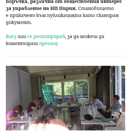
поръчка, различна от обществения интерес
за управление на НП Пирин.
Становището
е прикачено към публикацията като сканиран
документ.
Влез
или
се регистрирай
, за да можеш да
коментираш
преглед