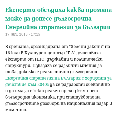
Експерти обсъдиха каква промяна
може да донесе дългосрочна
Енергийна стратегия за България
17 July, 2015 - 17:15
В срещата, организирана от "Зелени закони" на
16 юли в Културен център "Г-8", участваха
експерти от НПО, държавни и политически
структури. Изказаха се различни мнения за
това, доколко е реалистично дългосрочна
Енергийна стратегия на България с хоризонт за
действие към 2040г
да се разработи обективно
и да има за ефект реален преход към пост-
въглеродна икономика, при статуквото на
дългосрочните договори на националния пазар в
момента.