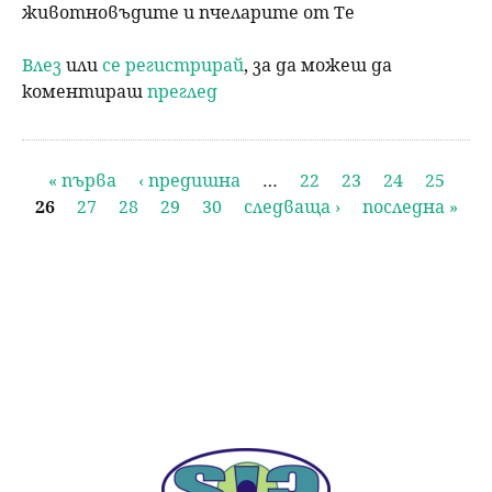
животновъдите и пчеларите от Те
Влез
или
се регистрирай
, за да можеш да
коментираш
преглед
С
« първа
‹ предишна
…
22
23
24
25
26
27
28
29
30
следваща ›
последна »
т
р
а
н
и
ц
и