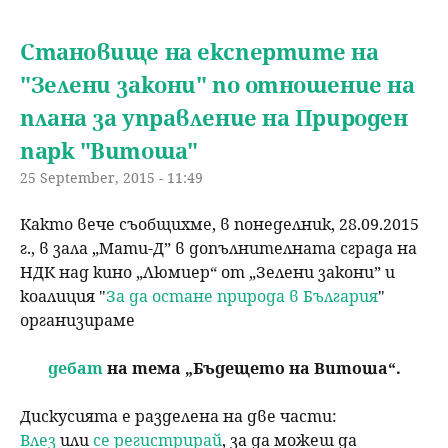
u
н
ъ
Становище на експертите на
ю
"Зелени закони" по отношение на
р
плана за управление на Природен
с
парк "Витоша"
е
25 September, 2015 - 11:49
Както вече съобщихме, в понеделник, 28.09.2015
н
г., в зала „Мати-Д” в допълнителната сграда на
НДК над кино „Люмиер“ от „Зелени закони” и
е
коалиция "
За да остане природа в България
"
организираме
дебат
на тема „Бъдещето на Витоша“.
Дискусията e разделена на две части:
Влез
или
се регистрирай
, за да можеш да