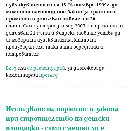
публикуването си на 15 Октомври 1999г. до
момента настоящият Закон за храните е
променян и допълван повече от 30
пъти.
Само за периода след 2007 г. е променян и
допълван 21 пъти и въпреки това не успява да
отговори на изискванията, както на
производители, така и на посредници и
потребители.
Влез
или
се регистрирай
, за да можеш да
коментираш
преглед
Неспазване на нормите и закона
при строителство на детски
площадки - само смешно ли е