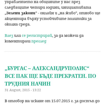
управлението на общините у нас през
следващите четири години, инициативата
„
Зелени закони
” - онлайн и „на живо”, отново ще
акцентира върху устойчивите политики за
околна среда.
Влез
или
се регистрирай
, за да можеш да
коментираш
преглед
„БУРГАС – АЛЕКСАНДРУПОЛИС“
ВСЕ ПАК ЩЕ БЪДЕ ПРЕКРАТЕН. ПО
ТРУДНИЯ НАЧИН
31 August, 2015 - 13:22
В отговор на искане от 15.07.2015 г. за достъп до