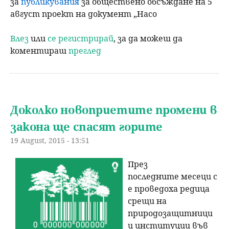
за
публикувания
за обществено обсъждане на 5
август проект на документ „Насо
Влез
или
се регистрирай
, за да можеш да
коментираш
преглед
Доколко новоприетите промени в
закона ще спасят горите
19 August, 2015 - 13:51
През
последните месеци с
е проведоха редица
срещи на
природозащитници
и институции във