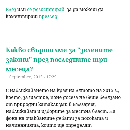
Влез
или
се регистрирай
, за да можеш да
коментираш
преглед
Какво свършихме за "зелените
закони" през последните три
месеца?
1 September, 2015 - 17:29
С наближаването на края на лятото на 2015 г.,
което, за щастие, поне досега не беше белязано
от природни катаклизми в България,
наближават и изборите за местна власт. На
фона на очакваните дебати за посоката и
начинанията, които ще определят