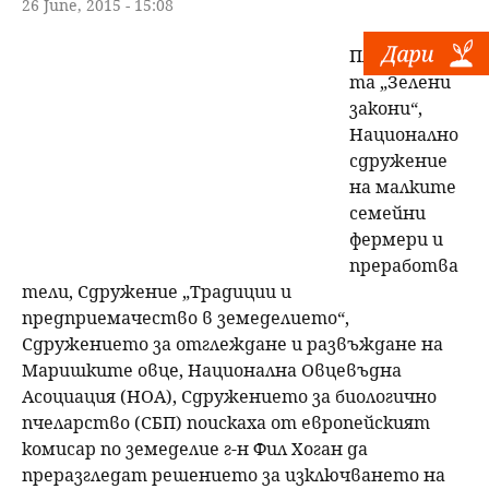
26 June, 2015 - 15:08
Платформа
та „Зелени
закони“,
Национално
сдружение
на малките
семейни
фермери и
преработва
тели, Сдружение „Традиции и
предприемачество в земеделието“,
Сдружението за отглеждане и развъждане на
Маришките овце, Национална Овцевъдна
Асоциация (НОА), Сдружението за биологично
пчеларство (СБП) поискаха от европейският
комисар по земеделие г-н Фил Хоган да
преразгледат решението за изключването на