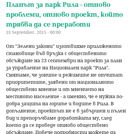
Планът за парк Рила - отново
проблеми, отново проект, който
трябва да се преработи
18 September, 2015 - 00:00
От "Зелени закони" изготвихме приложеното
становище във връзка с общественото
обсъждане на 23 септември на проект за план
за управление на Национален парк "Рила".
Смятаме, че зоните и режимите не отчитат
приоритетите, заявени от националното
обществено мнение и от мнението на
местното население - а именно, че е нужна по-
добра защита на горите и водите в Рила. В
допълнение, проектът не е в завършен и пълен
вид и препоръчваме доработката му, след
което да се проведе отново обществено
обсъждане. Повече подробности можете да