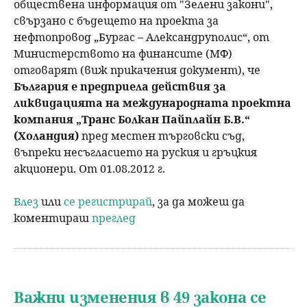
обществена информация от "Зелени закони",
свързано с бъдещето на проекта за
нефтопровод „Бургас – Александруполис“, от
Министерството на финансите (МФ)
отговарят (виж прикачения документ), че
България е предприела действия за
ликвидацията на международната проектна
компания „Транс Болкан Пайплайн Б.В.“
(Холандия)
пред местен търговски съд,
въпреки несъгласието на руския и гръцкия
акционери. От 01.08.2012 г.
Влез
или
се регистрирай
, за да можеш да
коментираш
преглед
Важни изменения в 49 закона се