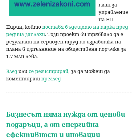
план за
управление
на НП
Пирин, който
поставя бъдещето на парка пред
редица заплахи
. Този проект би трябвало да е
резултат на сериозен труд по изработка на
плана в изпълнение на обществена поръчка за
1.7 млн лева.
Влез
или
се регистрирай
, за да можеш да
коментираш
преглед
Бизнесът няма нужда от ценови
подаръци, а от енергийна
ефективност и иновации