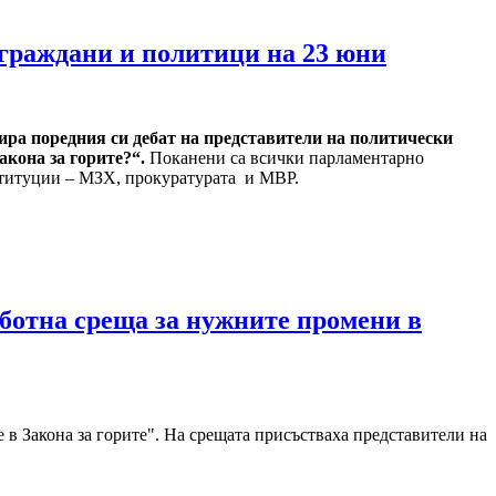
 граждани и политици на 23 юни
изира поредния си дебат на представители на политически
кона за горите?“.
Поканени са всички парламентарно
ституции – МЗХ, прокуратурата и МВР.
работна среща за нужните промени в
е в Закона за горите". На срещата присъстваха представители на