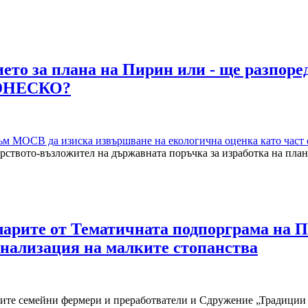
нието за плана на Пирин или - ще разпо
а ЮНЕСКО?
м МОСВ да изиска извършване на екологична оценка като част о
ството-възложител на държавната поръчка за изработка на план
арите от Тематичната подпорграма на ПР
нализация на малките стопанства
ките семейни фермери и преработватели и Сдружение „Традиции 