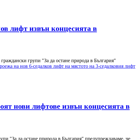
нов лифт извън концесията в
граждански групи "За да остане природа в България"
оежа на нов 6-седалков лифт на мястото на 3-седалковия лифт
роят нови лифтове извън концесията в
упи "За да остане природа в България" предупреждаваме, че