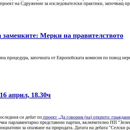
проект на Сдружение за изследователски практики, започващ пр
а заменките: Мерки на правителството
елна процедура, започната от Европейската комисия по повод не
16 април, 18.30ч
оследния си дебат по
проект „Да говорим (на) открито: граждани
ички парламентарно представени партии, включително ПП "Зелен
ициативи за опазване на природата. Датата на дебата "Селски ра