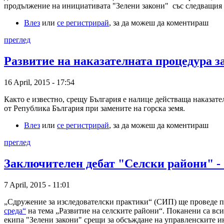
продължение на инициативата "Зелени закони" със следващия 
Влез
или
се регистрирай
, за да можеш да коментираш
преглед
Развитие на наказателната процедура з
16 April, 2015 - 17:54
Както е известно, срещу България е налице действаща наказат
от Република България при замените на горска земя.
Влез
или
се регистрирай
, за да можеш да коментираш
преглед
Заключителен дебат "Селски райони" - 
7 April, 2015 - 11:01
„Сдружение за изследователски практики“ (СИП) ще проведе п
среда“
на тема „Развитие на селските райони“. Поканени са вс
екипа "Зелени закони" срещи за обсъждане на управленските ин