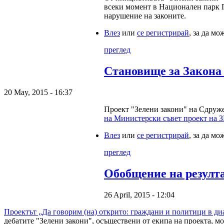
всеки момент в Национален парк П
нарушение на законите.
Влез
или
се регистрирай
, за да м
преглед
Становище за Закона 
20 May, 2015 - 16:37
Проект "Зелени закони" на Сдруж
на Министерски съвет проект на З
Влез
или
се регистрирай
, за да м
преглед
Обобщение на резулта
26 April, 2015 - 12:04
Проектът „Да говорим (на) открито: граждани и политици в диа
дебатите "Зелени закони", осъществени от екипа на проекта, 