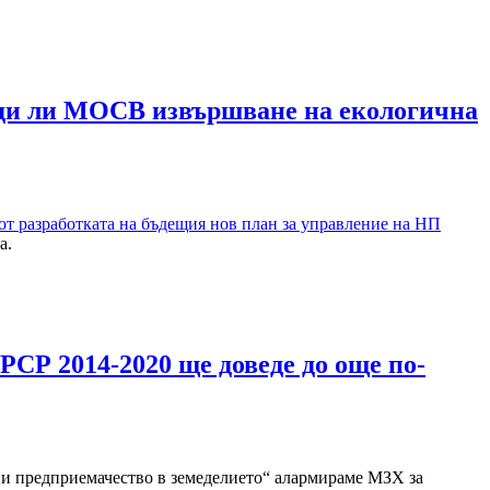
реди ли МОСВ извършване на екологична
т разработката на бъдещия нов план за управление на НП
а.
СР 2014-2020 ще доведе до още по-
и предприемачество в земеделието“ алармираме МЗХ за