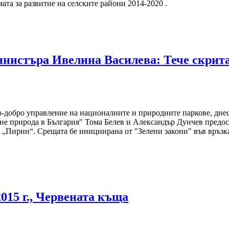
та за развитие на селските райони 2014-2020 .
истъра Ивелина Василева: Тече скрита
по-добро управление на националните и природните паркове, дне
не природа в България" Тома Белев и Александър Дунчев предос
„Пирин“. Срещата бе инициирана от "Зелени закони" във връзка 
015 г., Червената къща