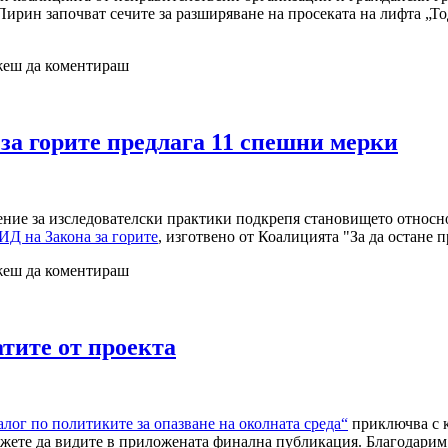
ирин започват сечите за разширяване на просеката на лифта „Тод
ожеш да коментираш
за горите предлага 11 спешни мерки
ение за изследователски практики подкрепя становището относ
ИД на Закона за горите
, изготвено от Коалицията "За да остане 
ожеш да коментираш
тите от проекта
лог по политиките за опазване на околната среда“
приключва с к
можете да видите в приложената финална публикация. Благодарим