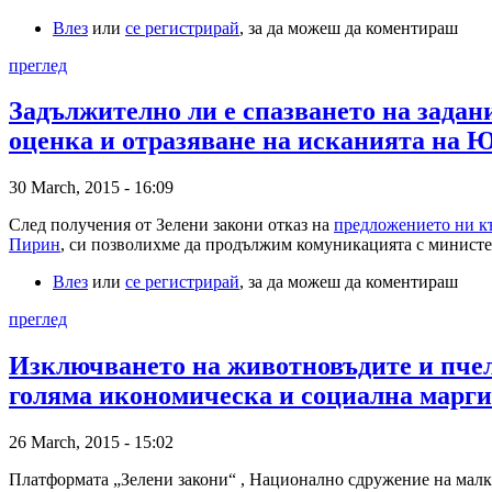
Влез
или
се регистрирай
, за да можеш да коментираш
преглед
Задължително ли е спазването на зада
оценка и отразяване на исканията н
30 March, 2015 - 16:09
След получения от Зелени закони отказ на
предложението ни къ
Пирин
, си позволихме да продължим комуникацията с министер
Влез
или
се регистрирай
, за да можеш да коментираш
преглед
Изключването на животновъдите и пчел
голяма икономическа и социална марги
26 March, 2015 - 15:02
Платформата „Зелени закони“ , Национално сдружение на мал