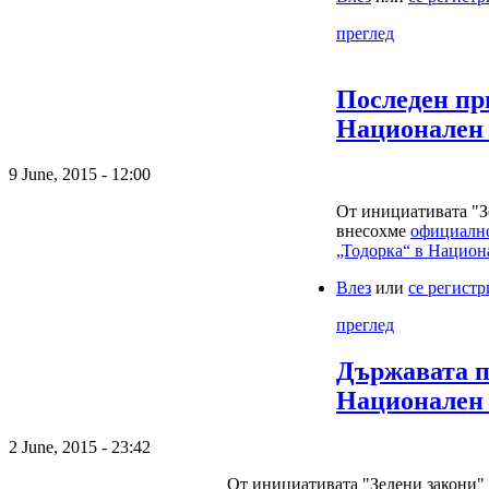
преглед
Последен пр
Национален
9 June, 2015 - 12:00
От инициативата "З
внесохме
официално
„Тодорка“ в Национ
Влез
или
се регист
преглед
Държавата по
Национален
2 June, 2015 - 23:42
От инициативата "Зелени закони" 