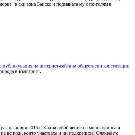
орка“ в ски зона Банско и подмяната му с по-голям в
но
публикувания на интернет-сайта за обществени консултации
природа в България".
рая на април 2015 г. Кратко обобщение на мониторинга и
 на всички, които участваха и ни подкрепиха! Очаквайте