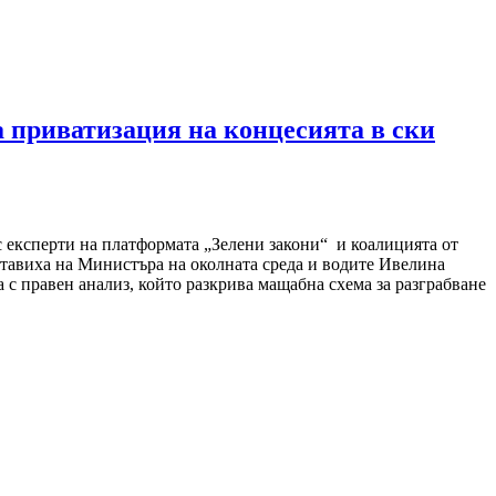
 приватизация на концесията в ски
с експерти на платформата „Зелени закони“ и коалицията от
тавиха на Министъра на околната среда и водите Ивелина
с правен анализ, който разкрива мащабна схема за разграбване