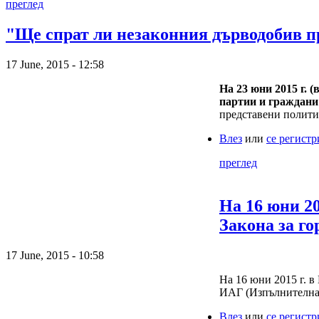
преглед
"Ще спрат ли незаконния дърводобив пр
17 June, 2015 - 12:58
На 23 юни 2015 г. 
партии и граждани 
представени полити
Влез
или
се регист
преглед
На 16 юни 20
Закона за го
17 June, 2015 - 10:58
На 16 юни 2015 г. в
ИАГ (Изпълнителна 
Влез
или
се регист