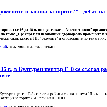
омените в закона за горите?" - дебат на
(вторник) от 16 до 18 ч. инициативата "Зелени закони" oрган
на тема: „Ще спрат ли незаконния дърводобив промените в за
чески сили, както и ПП "Зелените" и отговорните по темата ин
рирай
, за да можеш да коментираш
15 г., в Културен център Г–8 се състоя 
рите
 Културен център Г-8 се състоя работна среща на тема "Променит
агенция за горите), ИГ при БАН, НПО.
рирай
, за да можеш да коментираш