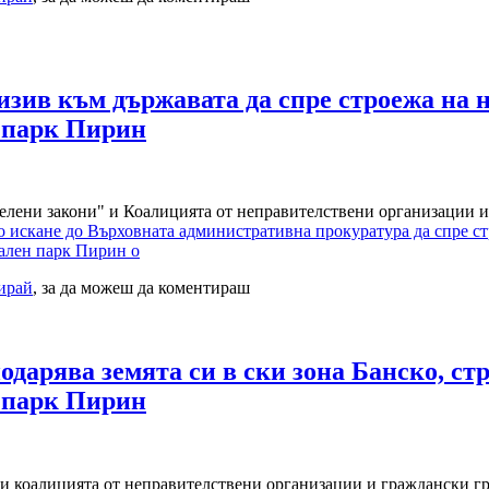
изив към държавата да спре строежа на 
 парк Пирин
елени закони" и Коалицията от неправителствени организации и 
 искане до Върховната административна прокуратура да спре стр
ален парк Пирин о
рирай
, за да можеш да коментираш
дарява земята си в ски зона Банско, ст
 парк Пирин
и коалицията от неправителствени организации и граждански гр