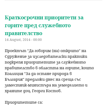
Краткосрочни приоритети за
горите пред служебното
правителство
14 August, 2014 - 00:00
Проектът "Да говорим (на) открито" на
Сдружение за изследователски практики
подкрепя приоритетите за служебното
правителство в областта на горите, които
Коалиция "За да остане природа в
България" предложи днес на среща със
заместник-министъра на земеделието и
храните доц. Георги Костов.
Приоритетите са: