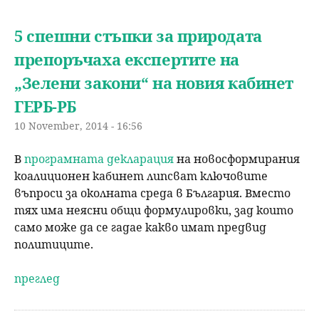
5 спешни стъпки за природата
препоръчаха експертите на
„Зелени закони“ на новия кабинет
ГЕРБ-РБ
10 November, 2014 - 16:56
В
програмната декларация
на новосформирания
коалиционен кабинет липсват ключовите
въпроси за околната среда в България. Вместо
тях има неясни общи формулировки, зад които
само може да се гадае какво имат предвид
политиците.
преглед