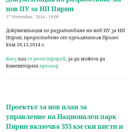
нов ПУ за НП Пирин
н
р
27 November, 2014 - 19:00
ю
с
Документация по разработване на нов ПУ за НП
Пирин, предоставено от изпълнителя Пролес
е
към 26.11.2014 г.
н
Влез
или
се регистрирай
, за да можеш да
коментираш
преглед
е
Проектът за нов план за
управление на Национален парк
Пирин включва 333 км ски писти и