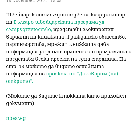
18 November, 2014 - 15:05
Швейцарското междинно звено, координатор
на
Българо-швейцарската програма за
сътрудничество,
представи електронен
вариант на книжката „Гражданско общество,
партньорства, мрежи“. Книжката дава
информация за финансирането от програмата и
представя всеки проект на една страница. На
стр. 18 можете да видите основната
информация по
проекта ни "Да говорим (на)
открито".
(Можете да видите книжката като приложен
документ)
преглед