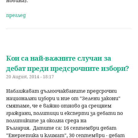
новина).
преглед
Кои са най-важните случаи за
дебат преди предсрочните избори?
20 August, 2014 - 18:17
Наближават дългоочакваните предсрочни
национални избори и ние от "Зелени закони"
смятаме, че е важно отново да срещнем
граждани, политици и експерти за дебати по
политиките за околна среда на
България. Датите са: 16 септември дебат
"Енергетика и климат", 30 септември - дебат