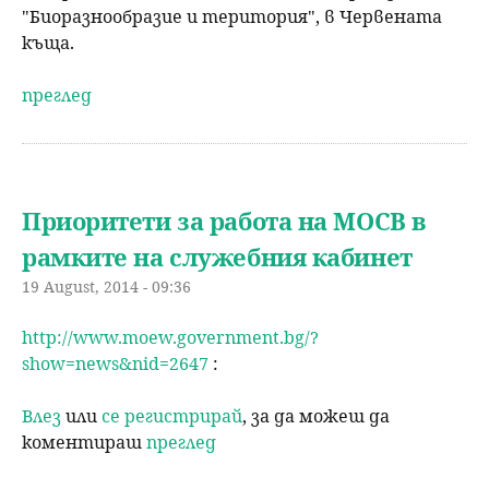
"Биоразнообразие и територия", в Червената
къща.
преглед
Приоритети за работа на МОСВ в
рамките на служебния кабинет
19 August, 2014 - 09:36
http://www.moew.government.bg/?
show=news&nid=2647
:
Влез
или
се регистрирай
, за да можеш да
коментираш
преглед