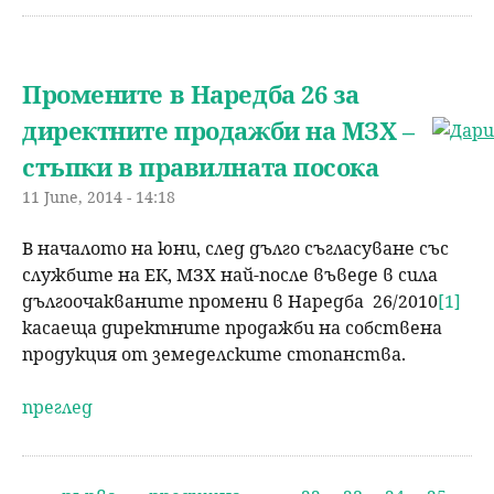
Промените в Наредба 26 за
директните продажби на МЗХ –
стъпки в правилната посока
11 June, 2014 - 14:18
В началото на юни, след дълго съгласуване със
службите на ЕК, МЗХ най-после въведе в сила
дългоочакваните промени в Наредба 26/2010
[1]
касаеща директните продажби на собствена
продукция от земеделските стопанства.
преглед