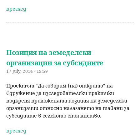
преглед
Позиция на земеделски
организации за субсидиите
17 July, 2014 - 12:59
Проектът "Да говорим (на) открито" на
Сдружение за изследователски практики
подкрепя приложената позиция на земеделски
организации относно налагането на тавани за
субсидиите в селското стопанство.
преглед