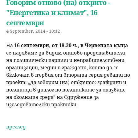
Говорим отново (на) открито -
"Енергетика и климат", 16
септември
4 September, 2014 - 10:12
На
16 септември, от 18.30 ч., в Червената къща
се надяваме да видим отново представители
на политически партии и неправителствени
организации, медии и граждани, които да се
включат в първия от втората серия дебати по
проект: „Да говорим (на) открито: граждани и
политици в диалог по политиките за опазване
на околната среда" на Сдруж
ение за
изследователски практики.
преглед