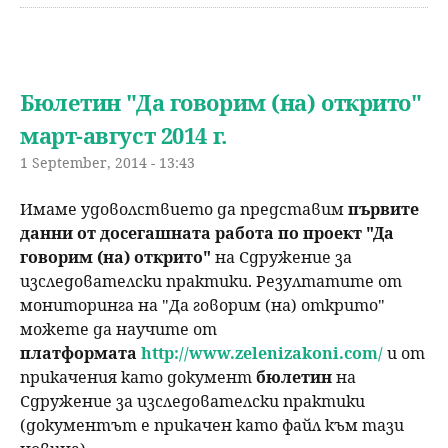
Бюлетин "Да говорим (на) открито"
март-август 2014 г.
1 September, 2014 - 13:43
Имаме удоволствието да представим
първите
данни от досегашната работа по проект "Да
говорим (на) открито"
на Сдружение за
изследователски практики. Резултатите от
мониторинга на "Да говорим (на) открито"
можете да научите от
платформата
http://www.
zelenizakoni.com/
и от
прикачения като документ
бюлетин
на
Сдружение за изследователски практики
(документът е прикачен като файл към тази