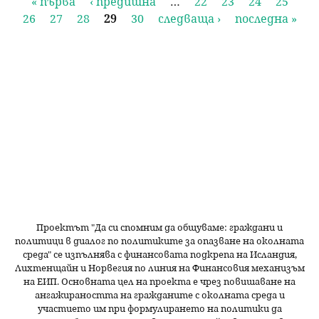
С
« първа
‹ предишна
…
22
23
24
25
26
27
28
29
30
следваща ›
последна »
т
р
а
н
и
ц
и
Проектът "Да си спомним да
общуваме
: граждани и
политици в диалог по политиките за опазване на околната
среда" се изпълнява с финансовата подкрепа на Исландия,
Лихтенщайн и Норвегия по линия на Финансовия механизъм
на ЕИП. Основната цел на проекта е чрез повишаване на
ангажираността на гражданите с околната среда и
участието им при формулирането на политики да