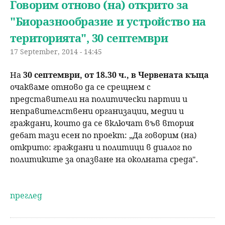
Говорим отново (на) открито за
"Биоразнообразие и устройство на
територията", 30 септември
17 September, 2014 - 14:45
На
30 септември, от 18.30 ч., в Червената къща
очакваме отново да се срещнем с
представители на политически партии и
неправителствени организации, медии и
граждани, които да се включат във втория
дебат тази есен по проект: „Да говорим (на)
открито: граждани и политици в диалог по
политиките за опазване на околната среда"
.
преглед