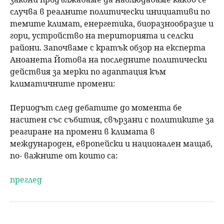
случва в реалните политически инициативи по
темите климат, енергетика, биоразнообразие и
гори, устройство на територията и селски
райони. Започваме с кратък обзор на експерта
Аноанета Йотова на последните политически
действия за мерки по адаптация към
климатичните промени:
Периодът след дебатите до момента бе
наситен със събития, свързани с политиките за
реагиране на промени в климата в
международен, европейски и национален мащаб,
по- важните от които са:
преглед