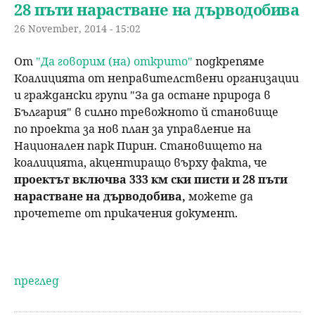
28 пъти нарастване на дърводобива
26 November, 2014 - 15:02
От
"Да говорим (на) открито"
подкрепяме
Коалицията от неправителствени организации
и граждански групи "За да остане природа в
България" в силно тревожното й становище
по проекта за нов план за управление на
Национален парк Пирин. Становището на
коалицията, акцентиращо върху факта, че
проектът включва 333 км ски писти и 28 пъти
нарастване на дърводобива,
можете да
прочетете от прикачения документ.
преглед