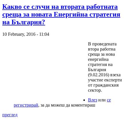
Какво се случи на втората работната
среща за новата Енергийна стратегия
на България?
10 February, 2016 - 11:04
В проведената
втора работна
среща за нова
енергийна
стратегия на
България
(9.02.2016) взеха
участие експерти
от гражданския
сектор.
Влез
или
се
регистрирай
, за да можеш да коментираш
преглед