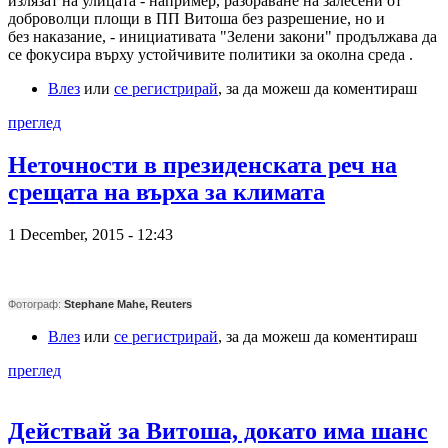
излязат на улицата - например, разораване на залесени от
доброволци площи в ПП Витоша без разрешение, но и
без наказание, - инициативата "Зелени закони" продължава да
се фокусира върху устойчивите политики за околна среда .
Влез
или
се регистрирай
, за да можеш да коментираш
преглед
Неточности в президенската реч на
срещата на върха за климата
1 December, 2015 - 12:43
Фотограф:
Stephane Mahe, Reuters
Влез
или
се регистрирай
, за да можеш да коментираш
преглед
Действай за Витоша, докато има шанс