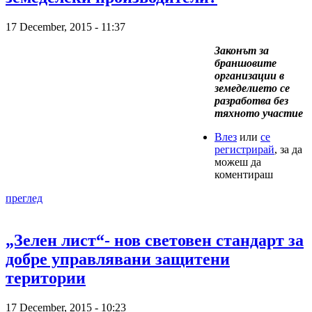
17 December, 2015 - 11:37
Законът за
браншовите
организации в
земеделието се
разработва без
тяхното участие
Влез
или
се
регистрирай
, за да
можеш да
коментираш
преглед
„Зелен лист“- нов световен стандарт за
добре управлявани защитени
територии
17 December, 2015 - 10:23