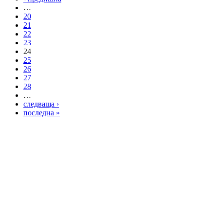
…
20
21
22
23
24
25
26
27
28
…
следваща ›
последна »