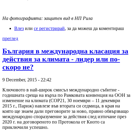
На фотографията: защитен вид в НП Рила
Влез
или
се регистрирай
, за да можеш да коментираш
преглед
България в международна класация за
действия за климата - лидер или по-
скоро не?
9 December, 2015 - 22:42
Ключовото в най-широк смисъл международно събитие -
годишната среща на върха по Рамковата конвенция на ООН за
изменение на климата (СОР21, 30 ноември – 11 декември
2015 г., Париж) навлезе във втората си седмица, в края на
която ще знаем дали преговорите за ново, правно обвързващо
международно споразумение за действия след изтичане през
2020 г. на договореното по Протокола от Киото са
приключили успешно.