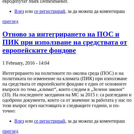
евродепутат Mark Demesmaeker.
Влез
или
се регистрирай
, за да можеш да коментираш
преглед
Отново за интегрирането на ПОС и
ПИК при използване на средствата от
европейските фондове
1 February, 2016 - 14:04
Интегрирането на политиките по околна среда (ПОС) и на
политиката по изменение на климата (ПИК) при използване
на средствата от европейските фондове е един от основните
въпроси по тема „климат“, които следим в „Зелени закони“
(ЗЗ). На последните заседания на МС за 2015 г. са разгледани и
одобрени документи, които са от значение за работата у нас по
този въпрос през настоящата и следващите години, и по-
точно:
Влез
или
се регистрирай
, за да можеш да коментираш
преглед