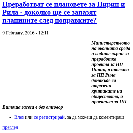
Преработват се плановете за Пирин и
Рила - доколко ще се запазят
планините след поправките?
9 February, 2016 - 12:11
Министерството
на околната среда
и водите върна за
преработка
проекта за НП
Пирин, в проекта
за НП Рила
донякъде са
отразени
критиките на
обществото, а
проектът за ПП
Витоша засега е без отговор
Влез
или
се регистрирай
, за да можеш да коментираш
преглед