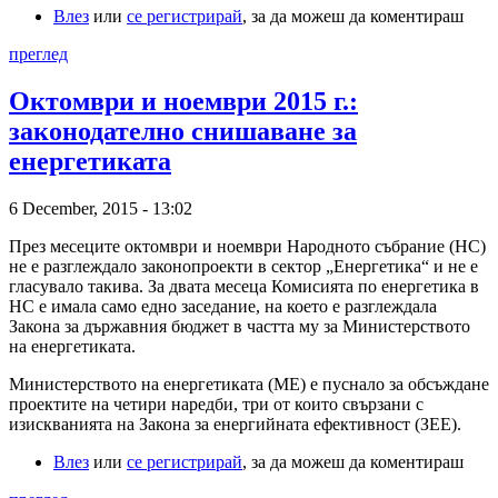
Влез
или
се регистрирай
, за да можеш да коментираш
преглед
Октомври и ноември 2015 г.:
законодателно снишаване за
енергетиката
6 December, 2015 - 13:02
През месеците октомври и ноември Народното събрание (НС)
не е разглеждало законопроекти в сектор „Енергетика“ и не е
гласувало такива. За двата месеца Комисията по енергетика в
НС е имала само едно заседание, на което е разглеждала
Закона за държавния бюджет в частта му за Министерството
на енергетиката.
Министерството на енергетиката (МЕ) е пуснало за обсъждане
проектите на четири наредби, три от които свързани с
изискванията на Закона за енергийната ефективност (ЗЕЕ).
Влез
или
се регистрирай
, за да можеш да коментираш