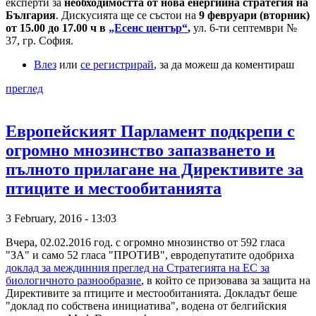
експерти за
необходимостта от нова енергийна стратегия на
България
. Дискусията ще се състои на
9 февруари (вторник)
от 15.00 до 17.00 ч в
„Есенс център“
,
ул. 6-ти септември №
37, гр. София.
Влез
или
се регистрирай
, за да можеш да коментираш
преглед
Европейският Парламент подкрепи с
огромно мнозинство запазването и
пълното прилагане на Директивите за
птиците и местообитанията
3 February, 2016 - 13:03
Вчера, 02.02.2016 год. с огромно мнозинство от 592 гласа
"ЗА" и само 52 гласа "ПРОТИВ", евродепутатите одобриха
доклад за междинния преглед на Стратегията на ЕС за
биологичното разнообразие
, в който се призовава за защита на
Директивите за птиците и местообитанията. Докладът беше
"доклад по собствена инициатива", водена от белгийския