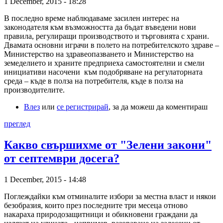
1 December, 2015 - 18:28
В последно време наблюдаваме засилен интерес на
законодателя към възможността да бъдат въведени нови
правила, регулиращи производството и търговията с храни.
Двамата основни играчи в полето на потребителското здраве –
Министерство на здравеопазването и Министерство на
земеделието и храните предприеха самостоятелни и смели
инициативи насочени към подобряване на регулаторната
среда – къде в полза на потребителя, къде в полза на
производителите.
Влез
или
се регистрирай
, за да можеш да коментираш
преглед
Какво свършихме от "Зелени закони"
от септември досега?
1 December, 2015 - 14:48
Поглеждайки към отминалите избори за местна власт и някои
безобразия, които през последните три месеца отново
накараха природозащитници и обикновени граждани да