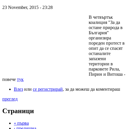
23 November, 2015 - 23:28
В четвъртък
коалиция "За да
остане природа в
България"
организира
пореден протест в
опит да се спасят
останалите
запазени
територии в
парковете Рила,
Пирин и Витоша -
повече
тук
Влез
или
се регистрирай
, за да можеш да коментираш
преглед
Страници
« първа
‹ предишна