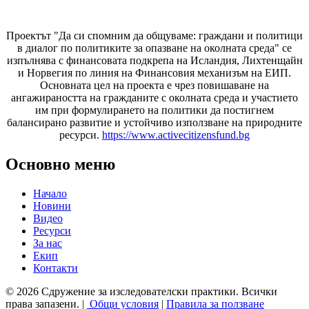
Проектът "Да си спомним да
общуваме
: граждани и политици
в диалог по политиките за опазване на околната среда" се
изпълнява с финансовата подкрепа на Исландия, Лихтенщайн
и Норвегия по линия на Финансовия механизъм на ЕИП.
Основната цел на проекта е чрез повишаване на
ангажираността на гражданите с околната среда и участието
им при формулирането на политики да постигнем
балансирано развитие и устойчиво използване на природните
ресурси.
https://www.activecitizensfund.bg
Основно меню
Начало
Новини
Видео
Ресурси
За нас
Екип
Контакти
© 2026 Сдружение за изследователски практики. Всички
права запазени. |
Общи условия
|
Правила за ползване