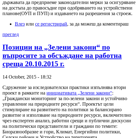
държавата да предприеме законодателни мерки за осигуряване
на достъпа до правосъдие при одобряването на устройствени
планове(ОУП и ПУП) и издаването на разрешения за строеж.
Влез
или
се регистрирай
, за да можеш да коментираш
преглед
Позиции на „Зелени закони“ по
въпросите за обсъждане на работна
среща 20.10.2015 г.
14 October, 2015 - 18:32
Сдружение за изследователски практики изпълнява втори
проект в рамките на
инициативата „Зелени закони“
:
„Граждански мониторинг за по-зелени закони и устойчиво
управление на природните ресурси“. Проектът цели
стимулиране на развитието на политики за балансирано
развитие и използване на природните ресурси, включително
чрез експертен анализ, работни срещи и публични дискусии
на политически представители и граждани по темите:
Биоразнообразие и гори, Климат, Енергийни политики,
Селски райони и Устройство на територията.