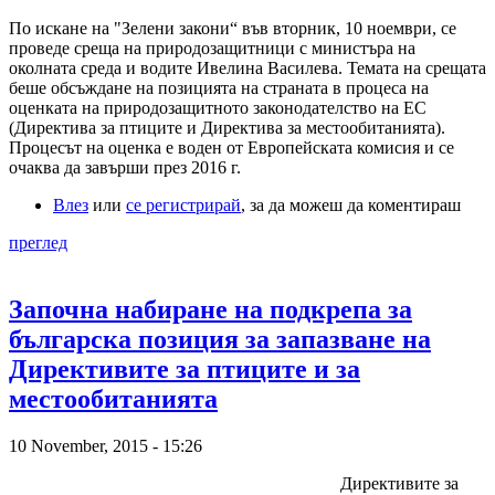
По искане на "Зелени закони“ във вторник, 10 ноември, се
проведе среща на природозащитници с министъра на
околната среда и водите Ивелина Василева. Темата на срещата
беше обсъждане на позицията на страната в процеса на
оценката на природозащитното законодателство на ЕС
(Директива за птиците и Директива за местообитанията).
Процесът на оценка е воден от Европейската комисия и се
очаква да завърши през 2016 г.
Влез
или
се регистрирай
, за да можеш да коментираш
преглед
Започна набиране на подкрепа за
българска позиция за запазване на
Директивите за птиците и за
местообитанията
10 November, 2015 - 15:26
Директивите за