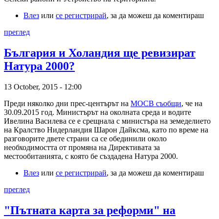
Влез
или
се регистрирай
, за да можеш да коментираш
преглед
България и Холандия ще ревизират
Натура 2000?
13 October, 2015 - 12:00
Преди няколко дни прес-центърът на
МОСВ съобщи
, че на
30.09.2015 год. Министърът на околната среда и водите
Ивелина Василева се е срещнала с министъра на земеделието
на Кралство Нидерландия Шарон Дайксма, като по време на
разговорите двете страни са се обединили около
необходимостта от промяна на Директивата за
местообитанията, с която бе създадена Натура 2000.
Влез
или
се регистрирай
, за да можеш да коментираш
преглед
"Пътната карта за реформи" на