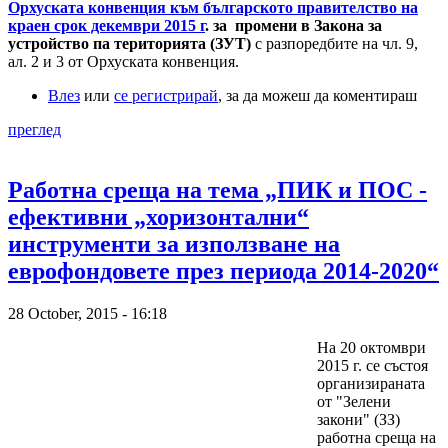
Орхуската конвенция към българското правителство на
краен срок декември 2015 г
. за промени в Закона за
устройство па територията (ЗУТ)
с разпоредбите на чл. 9,
ал. 2 и 3 от Орхуската конвенция.
Влез
или
се регистрирай
, за да можеш да коментираш
преглед
Работна среща на тема „ПИК и ПОС -
ефективни „хоризонтални“
инструменти за използване на
еврофондовете през периода 2014-2020“
28 October, 2015 - 16:18
На 20 октомври
2015 г. се състоя
организираната
от "Зелени
закони" (ЗЗ)
работна среща на