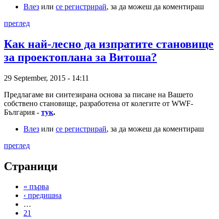
Влез
или
се регистрирай
, за да можеш да коментираш
преглед
Как най-лесно да изпратите становище
за проектоплана за Витоша?
29 September, 2015 - 14:11
Предлагаме ви синтезирана основа за писане на Вашето
собствено становище, разработена от колегите от WWF-
България -
тук
.
Влез
или
се регистрирай
, за да можеш да коментираш
преглед
Страници
« първа
‹ предишна
…
21