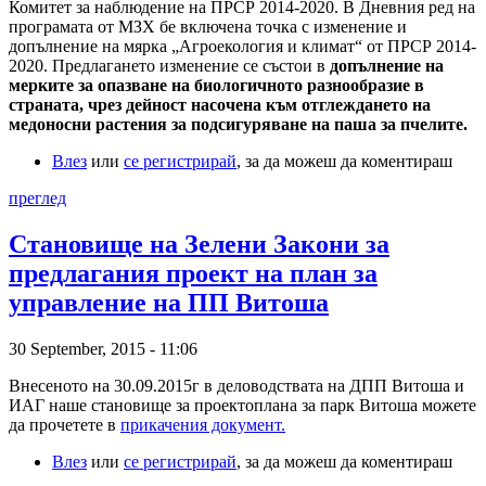
Комитет за наблюдение на ПРСР 2014-2020. В Дневния ред на
програмата от МЗХ бе включена точка с изменение и
допълнение на мярка „Агроекология и климат“ от ПРСР 2014-
2020. Предлагането изменение се състои в
допълнение на
мерките за опазване на биологичното разнообразие в
страната, чрез дейност насочена към отглеждането на
медоносни растения за подсигуряване на паша за пчелите.
Влез
или
се регистрирай
, за да можеш да коментираш
преглед
Становище на Зелени Закони за
предлагания проект на план за
управление на ПП Витоша
30 September, 2015 - 11:06
Внесеното на 30.09.2015г в деловодствата на ДПП Витоша и
ИАГ наше становище за проектоплана за парк Витоша можете
да прочетете в
прикачения документ.
Влез
или
се регистрирай
, за да можеш да коментираш