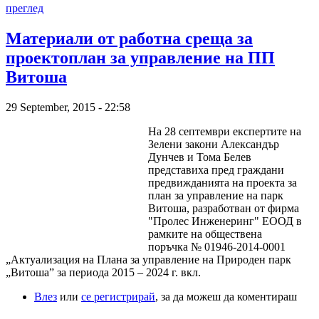
преглед
Материали от работна среща за
проектоплан за управление на ПП
Витоша
29 September, 2015 - 22:58
На 28 септември експертите на
Зелени закони Александър
Дунчев и Тома Белев
представиха пред граждани
предвижданията на проекта за
план за управление на парк
Витоша, разработван от фирма
"Пролес Инженеринг" ЕООД в
рамките на обществена
поръчка № 01946-2014-0001
„Актуализация на Плана за управление на Природен парк
„Витоша” за периода 2015 – 2024 г. вкл.
Влез
или
се регистрирай
, за да можеш да коментираш