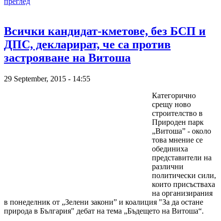
преглед
Всички кандидат-кметове, без БСП и
ДПС, декларират, че са против
застрояване на Витоша
29 September, 2015 - 14:55
Категорично
срещу ново
строителство в
Природен парк
„Витоша” - около
това мнение се
обединиха
представители на
различни
политически сили,
които присъстваха
на организирания
в понеделник от „Зелени закони” и коалиция "За да остане
природа в България" дебат на тема „Бъдещето на Витоша“.