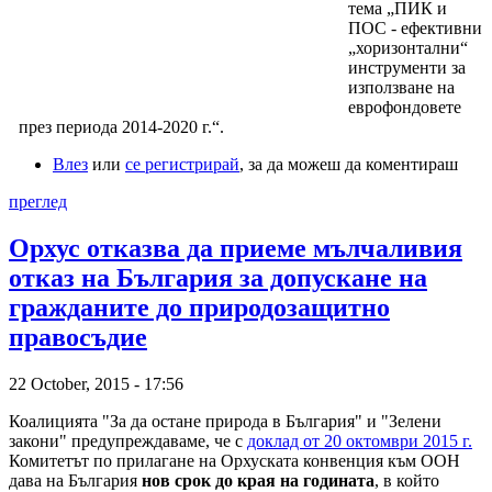
тема „ПИК и
ПОС - ефективни
„хоризонтални“
инструменти за
използване на
еврофондовете
през периода 2014-2020 г.“.
Влез
или
се регистрирай
, за да можеш да коментираш
преглед
Орхус отказва да приеме мълчаливия
отказ на България за допускане на
гражданите до природозащитно
правосъдие
22 October, 2015 - 17:56
Коалицията "За да остане природа в България" и "Зелени
закони" предупреждаваме, че с
доклад от 20 октомври 2015 г.
Комитетът по прилагане на Орхуската конвенция към ООН
дава на България
нов срок до края на годината
, в който