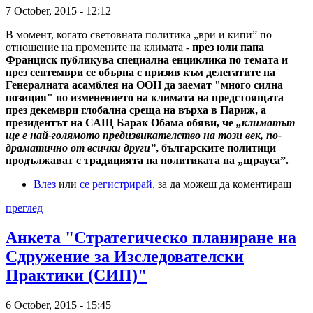
7 October, 2015 - 12:12
В момент, когато световната политика „ври и кипи” по
отношение на промените на климата -
през юли папа
Франциск публикува специална енциклика по темата и
през септември се обърна с призив към делегатите на
Генералната асамблея на ООН да заемат "много силна
позиция" по изменението на климата на предстоящата
през декември глобална среща на върха в Париж, а
президентът на САЩ Барак Обама обяви, че
„климатът
ще е най-голямото предизвикателство на този век, по-
драматично от всички други”
, българските политици
продължават с традицията на политиката на „щрауса”.
Влез
или
се регистрирай
, за да можеш да коментираш
преглед
Анкета "Стратегическо планиране на
Сдружение за Изследователски
Практики (СИП)"
6 October, 2015 - 15:45