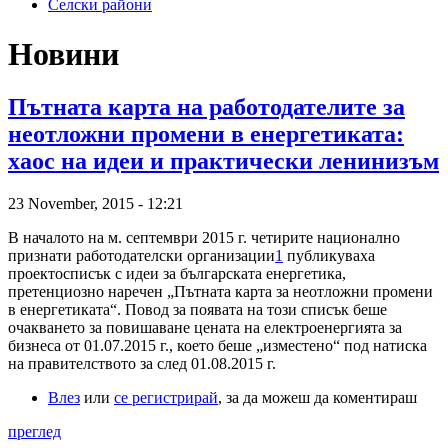
Селски райони
Новини
Пътната карта на работодателите за
неотложни промени в енергетиката:
хаос на идеи и практически ленинизъм
23 November, 2015 - 12:21
В началото на м. септември 2015 г. четирите национално
признати работодателски организации
1
публикуваха
проектосписък с идеи за българската енергетика,
претенциозно наречен „Пътната карта за неотложни промени
в енергетиката“. Повод за появата на този списък беше
очакването за повишаване цената на електроенергията за
бизнеса от 01.07.2015 г., което беше „изместено“ под натиска
на правителството за след 01.08.2015 г.
Влез
или
се регистрирай
, за да можеш да коментираш
преглед