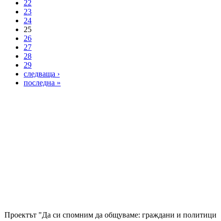
22
23
24
25
26
27
28
29
следваща ›
последна »
Проектът "Да си спомним да
общуваме
: граждани и политици