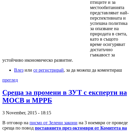
птиците и за
местообитанията
представляват най-
перспективната и
успешна политика
за опазване на
природата в света,
като в същото
време осигуряват
достатъчно
гъвкавост за
устойчиво икономическо развитие.
Влез
или
се регистрирай
, за да можеш да коментираш
преглед
Среща за промени в ЗУТ с експерти на
МОСВ и МРРБ
3 November, 2015 - 18:15
В отговор на
писмо от Зелени закони
на 3 ноември се проведе
среща по повод
поставянето през октомври от Комитета на