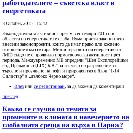
работодателите = съветска власт в
енергетиката
8 October, 2015 - 15:42
Законодателната активност през м. септември 2015 г. в
областта на енергетиката е слаба. Няма приети закони нито
внесени законопроекти, които да имат пряко или косвено
отношение към сектора. Министерството на енергетиката
(МЕ) също не е проявило нормотворческа активност през
периода. Междувременно МЕ определи "Шел Експлорейшън
енд Прадакшън (LIX) Б.В." за титуляр на разрешение за
търсене и проучване на нефт и природен газ в блок "1-14
Силистар" в „дълбоко Черно море“.
Влез
или
се регистрирай
, за да можеш да коментираш
преглед
Какво се случва по темата за
промените в климата в навечерието на
глобалната среща на върха в Париж?