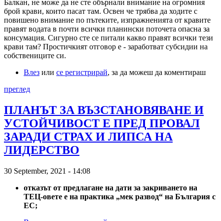
Балкан, не може да не сте обърнали внимание на огромния
брой крави, които пасат там. Освен че трябва да ходите с
повишено внимание по пътеките, изпражненията от кравите
правят водата в почти всички планински поточета опасна за
консумация. Сигурно сте се питали какво правят всички тези
крави там? Простичкият отговор е - заработват субсидии на
собствениците си.
Влез
или
се регистрирай
, за да можеш да коментираш
преглед
ПЛАНЪТ ЗА ВЪЗСТАНОВЯВАНЕ И
УСТОЙЧИВОСТ Е ПРЕД ПРОВАЛ
ЗАРАДИ СТРАХ И ЛИПСА НА
ЛИДЕРСТВО
30 September, 2021 - 14:08
о
тказът от предлагане на дати за закриването на
ТЕЦ-овете е на практика „мек развод“ на България с
ЕС;