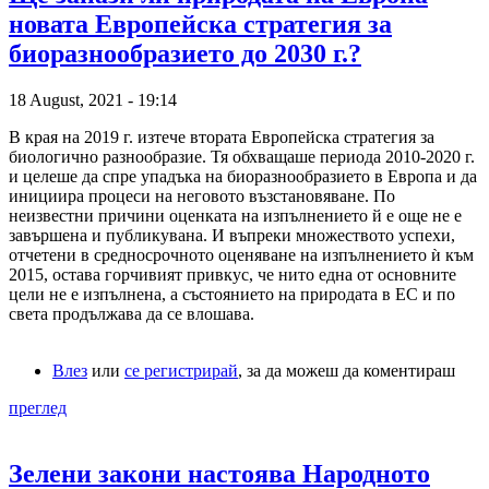
новата Европейска стратегия за
биоразнообразието до 2030 г.?
18 August, 2021 - 19:14
В края на 2019 г. изтече втората Европейска стратегия за
биологично разнообразие. Тя обхващаше периода 2010-2020 г.
и целеше да спре упадъка на биоразнообразието в Европа и да
инициира процеси на неговото възстановяване. По
неизвестни причини оценката на изпълнението й е още не е
завършена и публикувана. И въпреки множеството успехи,
отчетени в средносрочното оценяване на изпълнението ѝ към
2015, остава горчивият привкус, че нито една от основните
цели не е изпълнена, а състоянието на природата в ЕС и по
света продължава да се влошава.
Влез
или
се регистрирай
, за да можеш да коментираш
преглед
Зелени закони настоява Народното