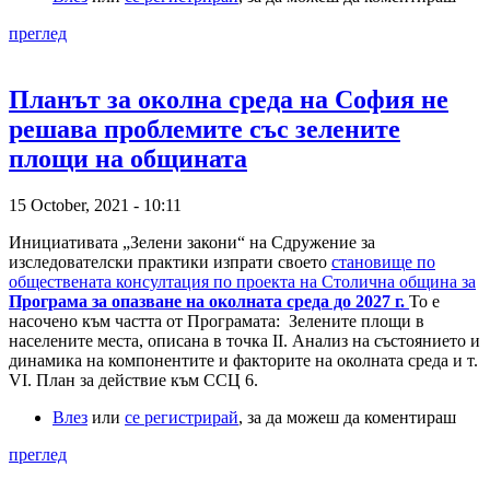
преглед
Планът за околна среда на София не
решава проблемите със зелените
площи на общината
15 October, 2021 - 10:11
Инициативата „Зелени закони“ на Сдружение за
изследователски практики изпрати своето
становище по
обществената консултация по проекта на Столична община за
Програма за опазване на околната среда до 2027 г.
То е
насочено към частта от Програмата: Зелените площи в
населените места, описана в точка II. Анализ на състоянието и
динамика на компонентите и факторите на околната среда и т.
VI. План за действие към ССЦ 6.
Влез
или
се регистрирай
, за да можеш да коментираш
преглед