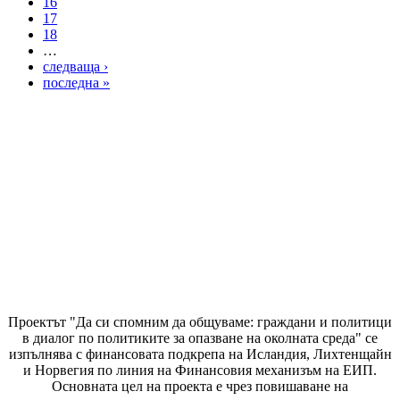
16
17
18
…
следваща ›
последна »
Проектът "Да си спомним да
общуваме
: граждани и политици
в диалог по политиките за опазване на околната среда" се
изпълнява с финансовата подкрепа на Исландия, Лихтенщайн
и Норвегия по линия на Финансовия механизъм на ЕИП.
Основната цел на проекта е чрез повишаване на