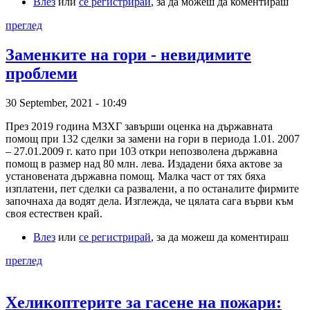
Влез
или
се регистрирай
, за да можеш да коментираш
преглед
Заменките на гори - невидимите
проблеми
30 September, 2021 - 10:49
През 2019 година МЗХГ завърши оценка на държавната
помощ при 132 сделки за замени на гори в периода 1.01. 2007
– 27.01.2009 г. като при 103 откри непозволена държавна
помощ в размер над 80 млн. лева. Издадени бяха актове за
установената държавна помощ. Малка част от тях бяха
изплатени, пет сделки са развалени, а по останалите фирмите
започнаха да водят дела. Изглежда, че цялата сага върви към
своя естествен край.
Влез
или
се регистрирай
, за да можеш да коментираш
преглед
Хеликоптерите за гасене на пожари: