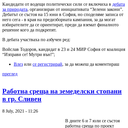
Кандидати от водещи политически сили се включиха в
дебата
за природата
, организиран от инициативата “Зелени закони”.
Дебатът се състоя на 15 юни в София, но споделяме записа от
него сега - в края на предизборната кампания, за да могат
избирателите да се ориентират, преди да вземат финалното
решение кого да подкрепят.
В дебата участваха по азбучен ред:
Войслав Тодоров, кандидат в 23 и 24 МИР София от коалиция
“Изправи се! Мутри вън!”;
Влез
или
се регистрирай
, за да можеш да коментираш
преглед
Работна среща на земеделски стопани
в гр. Сливен
8 July, 2021 - 11:26
В дните 6 и 7 юли се състоя
работна среща по проект