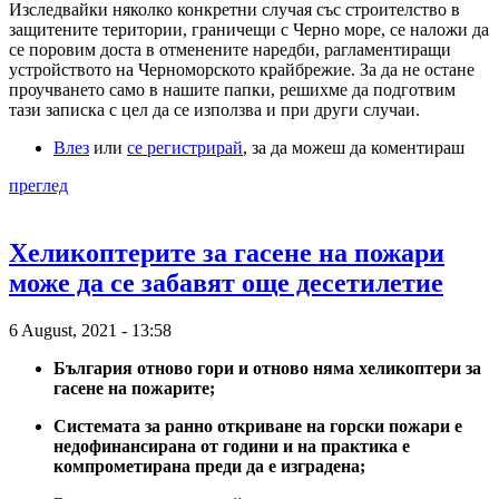
Изследвайки няколко конкретни случая със строителство в
защитените територии, граничещи с Черно море, се наложи да
се поровим доста в отменените наредби, рагламентиращи
устройството на Черноморското крайбрежие. За да не остане
проучването само в нашите папки, решихме да подготвим
тази записка с цел да се използва и при други случаи.
Влез
или
се регистрирай
, за да можеш да коментираш
преглед
Хеликоптерите за гасене на пожари
може да се забавят още десетилетие
6 August, 2021 - 13:58
България отново гори и отново няма хеликоптери за
гасене на пожарите;
Системата за ранно откриване на горски пожари е
недофинансирана от години и на практика е
компрометирана преди да е изградена;