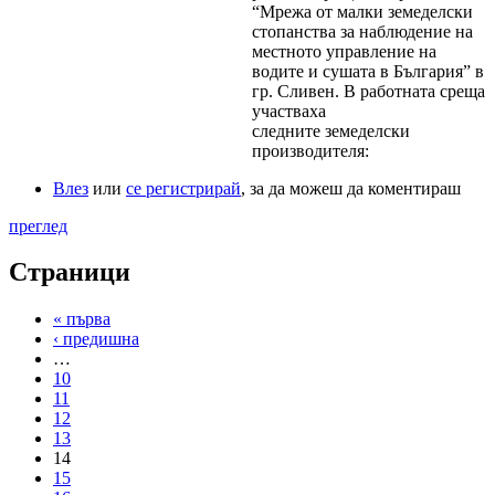
“Мрежа от малки земеделски
стопанства за наблюдение на
местното управление на
водите и сушата в България” в
гр. Сливен. В работната среща
участваха
следните земеделски
производителя:
Влез
или
се регистрирай
, за да можеш да коментираш
преглед
Страници
« първа
‹ предишна
…
10
11
12
13
14
15