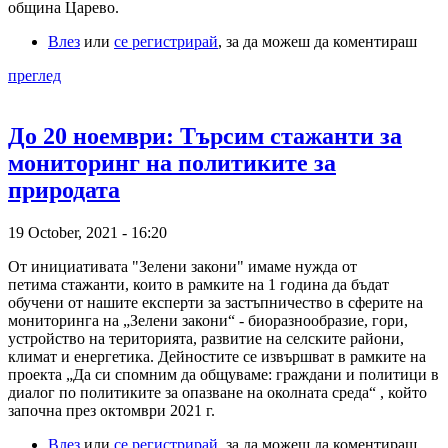
община Царево.
Влез
или
се регистрирай
, за да можеш да коментираш
преглед
До 20 ноември: Търсим стажанти за
мониторинг на политиките за
природата
19 October, 2021 - 16:20
От инициативата "Зелени закони" имаме нужда от
петима стажанти, които в рамките на 1 година да бъдат
обучени от нашите експерти за застъпничество в сферите на
мониторинга на „Зелени закони“ - биоразнообразие, гори,
устройство на територията, развитие на селските райони,
климат и енергетика. Дейностите се извършват в рамките на
проекта „Да си спомним да общуваме: граждани и политици в
диалог по политиките за опазване на околната среда“ , който
започна през октомври 2021 г.
Влез
или
се регистрирай
, за да можеш да коментираш