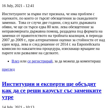
16 July, 2021 - 12:41
Институциите за първи път признаха, че има проблем с
оценките, по които се търсят обезщетения за скандалните
заменки. Това се случи две години, след като държавата
обяви, че ще си търси едва 80 млн. лева обезщетение за
неправомерната държавна помощ, раздадена под формата на
заменки от правителството на тройната коалиция, в периода
2007 до 2009 г., при алтернативни оценки за стойности от над
един млрд. лева и след решение от 2014 г. на Европейската
комисия по наказателна процедура, изискващо връщане на
парите или разваляне на сделките.
Влез
или
се регистрирай
, за да можеш да коментираш
преглед
Институции и експерти ще обсъдят
как да се реши казусът със заменките
утре
14 July, 2021 - 10:13