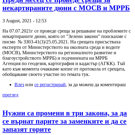
некартираните дюни с МОСВ и МРРБ
3 August, 2021 - 12:53
На 07.07.2021г се проведе среща за решаване на проблемите с
некартираните дюни, която от "Зелени закони" поискахме с
писмо № ЗЗ03-41(3)/25.05.2021. На срещата присъстваха
експерти от Министерството на околната среда и водите
(МОСВ), Министерството на регионалното развитие и
благоустройството МРРБ) и подчинената на МРРБ
Агенция по геодезия, картография и кадастър (АГКК). Тъй
като към момента очакваме копие от протокола от срещата,
обобщаваме своето участие по темата тук.
Влез
или
се регистрирай
, за да можеш да коментираш
преглед
Нужни са промени в три закона, за да
се върнат парите за заменките и да се
запазят горите