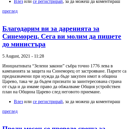
Влез
или
се регистрирай
, за да можеш да коментираш
преглед
Благодарим ви за даренията за
Синеморец. Сега ви молим да пишете
до министъра
5 August, 2021 - 11:28
Инициативата “Зелени закони” събра точно 1776 лева в
кампанията за защита на Синеморец от застрояване. Парите са
предназначени при нужда да бъде закупен имот в община
Царево, така че да бъдем признати за заинтересована страна
от съда и да имаме право да обжалваме Общия устройствен
план на Община Царево след неговото приемане.
Влез
или
се регистрирай
, за да можеш да коментираш
преглед
Преди месец се проведе среща за