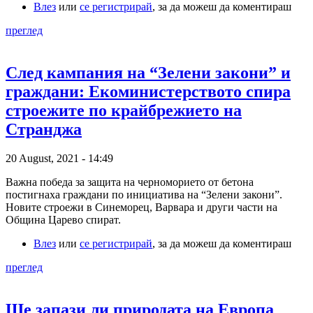
Влез
или
се регистрирай
, за да можеш да коментираш
преглед
След кампания на “Зелени закони” и
граждани: Екоминистерството спира
строежите по крайбрежието на
Странджа
20 August, 2021 - 14:49
Важна победа за защита на черноморието от бетона
постигнаха граждани по инициатива на “Зелени закони”.
Новите строежи в Синеморец, Варвара и други части на
Община Царево спират.
Влез
или
се регистрирай
, за да можеш да коментираш
преглед
Ще запази ли природата на Европа