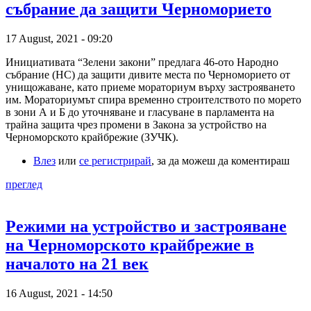
събрание да защити Черноморието
17 August, 2021 - 09:20
Инициативата “Зелени закони” предлага 46-ото Народно
събрание (НС) да защити дивите места по Черноморието от
унищожаване, като приеме мораториум върху застрояването
им. Мораториумът спира временно строителството по морето
в зони А и Б до уточняване и гласуване в парламента на
трайна защита чрез промени в Закона за устройство на
Черноморското крайбрежие (ЗУЧК).
Влез
или
се регистрирай
, за да можеш да коментираш
преглед
Режими на устройство и застрояване
на Черноморското крайбрежие в
началото на 21 век
16 August, 2021 - 14:50