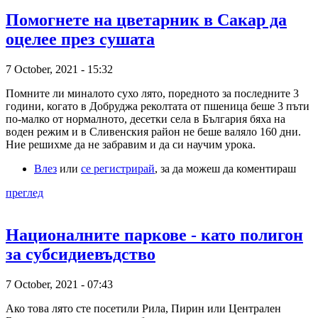
Помогнете на цветарник в Сакар да
оцелее през сушата
7 October, 2021 - 15:32
Помните ли миналото сухо лято, поредното за последните 3
години, когато в Добруджа реколтата от пшеница беше 3 пъти
по-малко от нормалното, десетки села в България бяха на
воден режим и в Сливенския район не беше валяло 160 дни.
Ние решихме да не забравим и да си научим урока.
Влез
или
се регистрирай
, за да можеш да коментираш
преглед
Националните паркове - като полигон
за субсидиевъдство
7 October, 2021 - 07:43
Ако това лято сте посетили Рила, Пирин или Централен