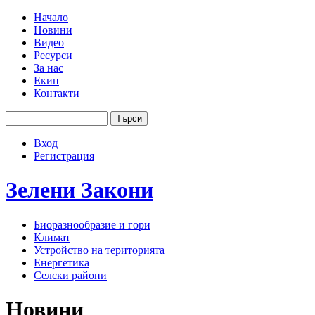
Jump to navigation
Начало
Новини
Основно меню
Видео
Ресурси
За нас
Екип
Контакти
Търси
Форма за търсене
Вход
User menu
Регистрация
Зелени
Закони
Биоразнообразие и гори
Климат
Устройство на територията
Енергетика
Селски райони
Новини