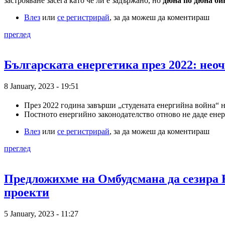
застрояване засега като че ли е задържано, но
дюна по дюна би
Влез
или
се регистрирай
, за да можеш да коментираш
преглед
Българската енергетика през 2022: нео
8 January, 2023 - 19:51
През 2022 година завърши „студената енергийна война“ н
Постното енергийно законодателство отново не даде енер
Влез
или
се регистрирай
, за да можеш да коментираш
преглед
Предложихме на Омбудсмана да сезира К
проекти
5 January, 2023 - 11:27