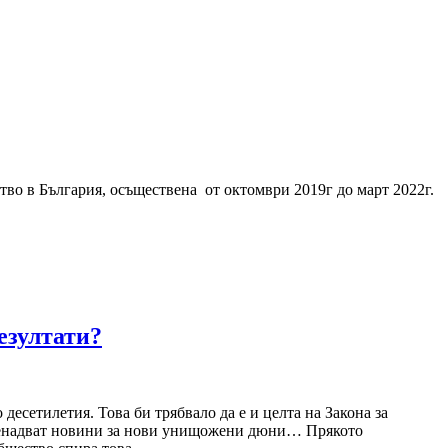
во в България, осъществена от октомври 2019г до март 2022г.
езултати?
десетилетия. Това би трябвало да е и целта на Закона за
изненадват новини за нови унищожени дюни… Прякото