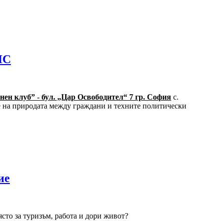
НС
енен клуб” - бул. „Цар Освободител“ 7 гр. София
с.
не на природата между граждани и техните политически
ие
ясто за туризъм, работа и дори живот?