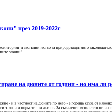
кони" през 2019-2022г
мониторинг и застъпничество за природозащитното законодателст
ните закони".
иране на дюните от години - но има ли р
е - и в частност на дюните по него - е гореща кауза от няколко 
руги закони и нормативни актове. За съжаление всяко лято ни 