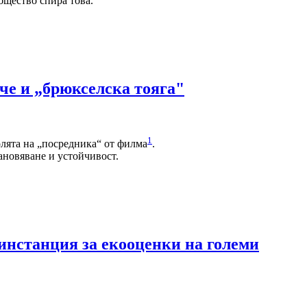
бщество спира това.
рче и „брюкселска тояга"
1
олята на „посредника“ от филма
.
ановяване и устойчивост.
инстанция за екооценки на големи