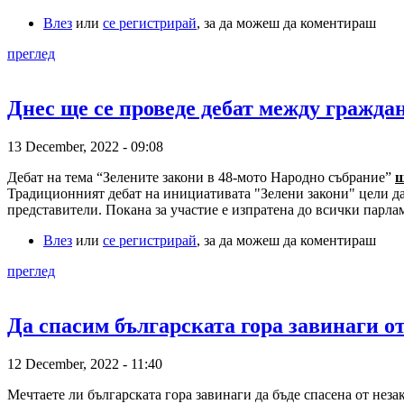
Влез
или
се регистрирай
, за да можеш да коментираш
преглед
Днес ще се проведе дебат между гражда
13 December, 2022 - 09:08
Дебат на тема “Зелените закони в 48-мото Народно събрание”
щ
Традиционният дебат на инициативата "Зелени закони" цели да
представители. Покана за участие е изпратена до всички парл
Влез
или
се регистрирай
, за да можеш да коментираш
преглед
Да спасим българската гора завинаги от
12 December, 2022 - 11:40
Мечтаете ли българската гора завинаги да бъде спасена от неза