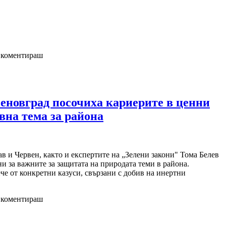
а коментираш
сеновград посочиха кариерите в ценни
вна тема за района
в и Червен, както и експертите на „Зелени закони" Тома Белев
и за важните за защитата на природата теми в района.
че от конкретни казуси, свързани с добив на инертни
а коментираш