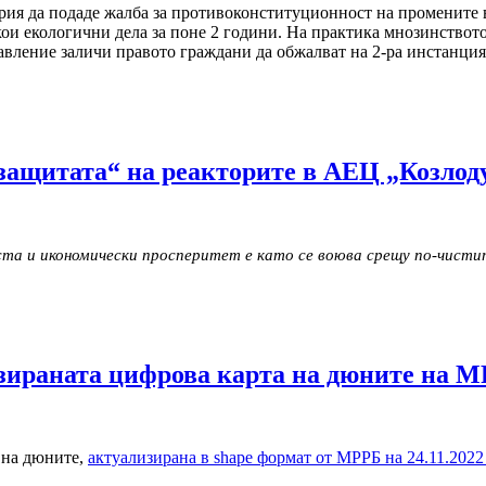
я да подаде жалба за противоконституционност на промените в За
кои екологични дела за поне 2 години. На практика мнозинствот
равление заличи правото граждани да обжалват на 2-ра инстанци
ащитата“ на реакторите в АЕЦ „Козлоду
та и икономически просперитет е като се воюва срещу по-чистит
изираната цифрова карта на дюните на 
 на дюните,
актуализирана в shape формат от МРРБ на 24.11.2022