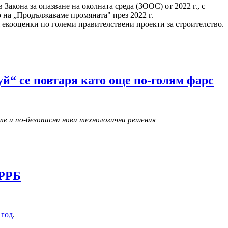
кона за опазване на околната среда (ЗООС) от 2022 г., с
о на „Продължаваме промяната" през 2022 г.
я екооценки по големи правителствени проекти за строителство.
й“ се повтаря като още по-голям фарс
е и по-безопасни нови технологични решения
МРРБ
 год
.