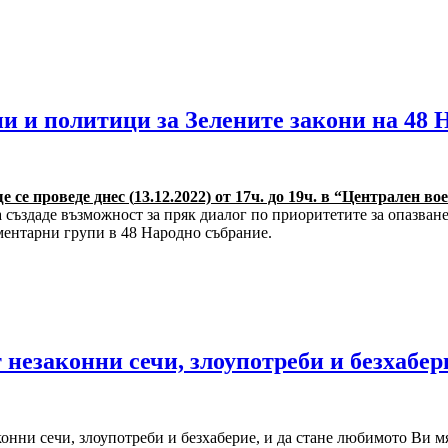
ни и политици за Зелените закони на 48 
е се проведе днес (
13.12.2022)
от 17ч. до 19ч. в “Централен во
 създаде възможност за пряк диалог по приоритетите за опазва
аментарни групи в 48 Народно събрание.
 незаконни сечи, злоупотреби и безхабер
конни сечи, злоупотреби и безхаберие, и да стане любимото Ви м