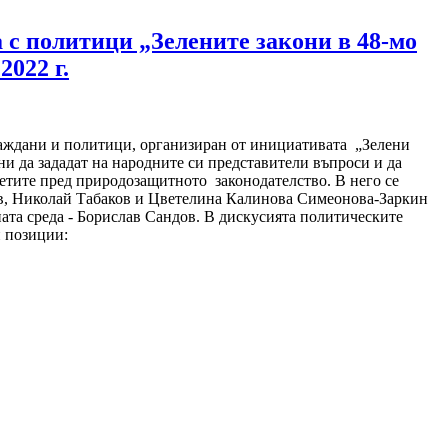
а с политици „Зелените закони в 48-мо
2022 г.
раждани и политици, организиран от инициативата „Зелени
ни да зададат на народните си представители въпроси и да
етите пред природозащитното законодателство. В него се
в, Николай Табаков и Цветелина Калинова Симеонова-Заркин
ата среда - Борислав Сандов. В дискусията политическите
и позиции: