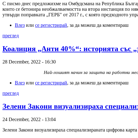
С писмо днес предложихме на Омбудсмана на Република Българи
които се бетонира необжалваемостта на втора инстанция по ня
утвърди поправката „ГЕРБ" от 2017 г., с която предходното уп
Влез
или
се регистрирай
, за да можеш да коментираш
преглед
Коалиция „Анти 40%“: историята със „з
28 December, 2022 - 16:30
Най-лошият начин за защита на работни мес
Влез
или
се регистрирай
, за да можеш да коментираш
преглед
Зелени Закони визуализираха специал
24 December, 2022 - 13:04
Зелени Закони визуализираха специализираната цифрова карта