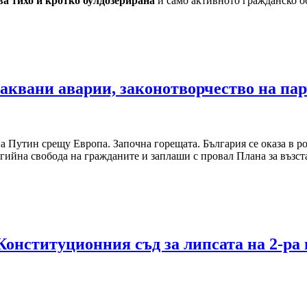
ва тихо и кротко булдозерирана
и само активното гражданско о
чаквани аварии, законотворчество на па
а Путин срещу Европа. Започна горещата. България се оказа в р
гийна свобода на гражданите и заплаши с провал Плана за възст
онституционния съд за липсата на 2-ра 