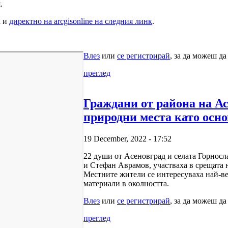
.
а и
директно на arcgisonline на следния линк
.
Влез
или
се регистрирай
, за да можеш д
преглед
Граждани от района на А
природни места като осно
19 December, 2022 - 17:52
22 души от Асеновград и селата Горносла
и Стефан Аврамов, участваха в срещата н
Местните жители се интересуваха най-ве
материали в околността.
Влез
или
се регистрирай
, за да можеш д
преглед