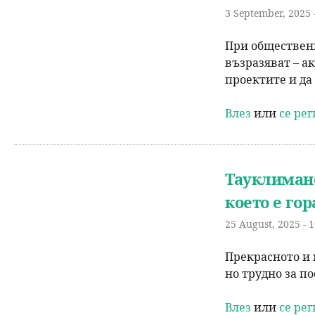
3 September, 2025 
При обществен
възразяват – а
проектите и да
Влез
или
се ре
Тауклиманс
което е гор
25 August, 2025 - 
Прекрасното и 
но трудно за п
Влез
или
се ре