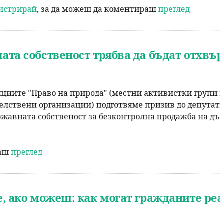
гистрирай
, за да можеш да коментираш
преглед
ата собственост трябва да бъдат отхв
циите "Право на природа" (местни активистки групи и
лствени организации) подготвяме призив до депутати
жавната собственост за безконтролна продажба на дъ
аш
преглед
, ако можеш: как могат гражданите реа