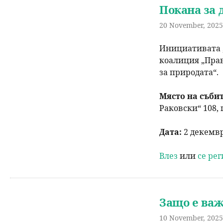
Покана за 
20 November, 2025 
Инициативата „
коалиция „Прав
за природата“.
Място на съби
Раковски“ 108, 
Дата:
2 декември
Влез
или
се ре
Защо е важ
10 November, 2025 