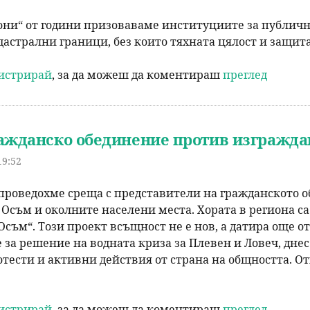
они“ от години призоваваме институциите за публич
дастрални граници, без които тяхната цялост и защита
гистрирай
, за да можеш да коментираш
преглед
ажданско обединение против изгражда
19:52
проведохме среща с представители на гражданското о
Осъм и околните населени места. Хората в региона са
Осъм“. Този проект всъщност не е нов, а датира още о
за решение на водната криза за Плевен и Ловеч, днес
тести и активни действия от страна на общността. О
гистрирай
, за да можеш да коментираш
преглед