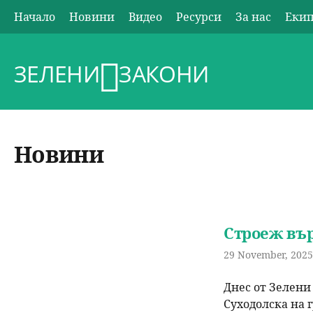
Начало
Новини
Видео
Ресурси
За нас
Еки
О
с
ЗЕЛЕНИ
ЗАКОНИ
н
о
Новини
в
н
Строеж вър
о
29 November, 2025 
м
Днес от Зелени
е
Суходолска на 