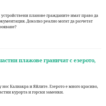
 устройствени планове гражданите имат право да
документация. Доколко реално могат да разчетат
трояване?
астни плажове граничат с езерото,
 нос Калиакра и Яйлите. Езерото е много красиво,
астни курорта и горски заменки.