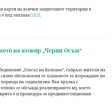
ни карти на всички защитените територии в
 е под заплаха
[1]
[2]
.
нето на язовир „Черни Осъм“
бединение „Гласът на Балкана“, събрало жители на
 силно обезпокоени от плановете за изграждане на
т периода на социализма. Във връзка с
 отново се обсъжда реализирането му, което
ткрита е и процедура за прединвестиционни