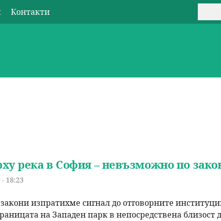
Jump to navigation
п
Контакти
Т
Ф
U
ъ
о
s
р
р
e
с
м
r
и
а
m
з
e
ху река в София – невъзможно по закон
а
n
- 18:23
т
u
 закони изпратихме сигнал до отговорните институции
ъ
границата на Западен парк в непосредствена близост 