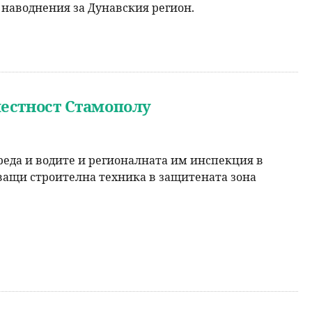
т наводнения за Дунавския регион.
местност Стамополу
реда и водите и регионалната им инспекция в
аващи строителна техника в защитената зона