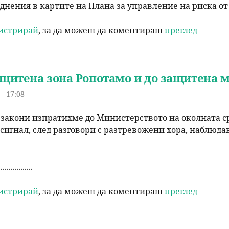
однения в картите на Плана за управление на риска о
р
гистрирай
, за да можеш да коментираш
преглед
с
е
ащитена зона Ропотамо и до защитена 
н
- 17:08
е
 закони изпратихме до Министерството на околната с
 сигнал, след разговори с разтревожени хора, наблюд
................
гистрирай
, за да можеш да коментираш
преглед