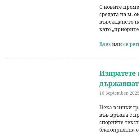
С новите проме
средата на м. о
въвеждането на
като „приоритет
Влез
или
се ре
Изпратете 
държавната
16 September, 2025
Нека всички гр
във връзка с п
спорните текст
благоприятна о