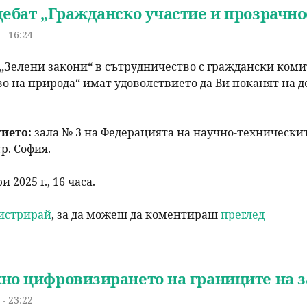
дебат „Гражданско участие и прозрачно
- 16:24
Зелени закони“ в сътрудничество с граждански комит
о на природа“ имат удоволствието да Ви поканят на д
тието:
зала № 3 на Федерацията на научно-техническите 
гр. София.
 2025 г., 16 часа.
гистрирай
, за да можеш да коментираш
преглед
но цифровизирането на границите на 
- 23:22