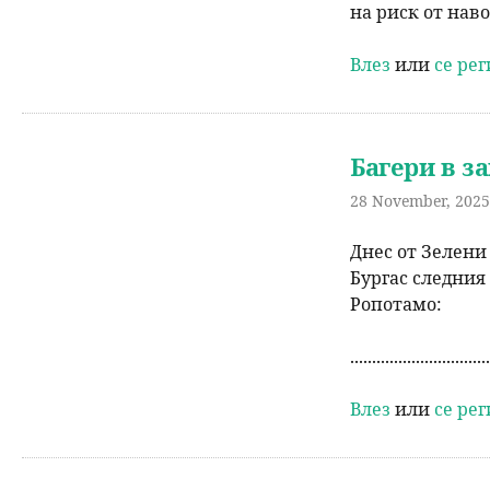
на риск от нав
н
Влез
или
се ре
ю
Багери в з
28 November, 2025 
Днес от Зелени
Бургас следния
Ропотамо:
................................
Влез
или
се ре