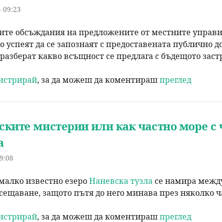
- 09:23
ите обсъждания на предложените от местните управи
ко успеят да се запознаят с предоставената публично 
 разберат какво всъщност се предлага с бъдещото зас
гистрирай
, за да можеш да коментираш
преглед
ките мистерии или как частно море с ч
а
19:08
малко известно езеро
Наневска тузла
се намира между
осещаване, защото пътя до него минава през няколко ч
гистрирай
, за да можеш да коментираш
преглед