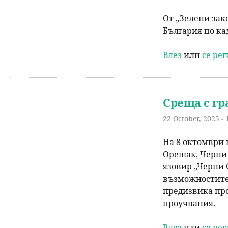
От „Зелени зак
България по ка
Влез
или
се ре
Среща с гр
22 October, 2025 - 
На 8 октомври 
Орешак, Черни 
язовир „Черни 
възможностите 
предизвика про
проучвания.
Влез
или
се ре