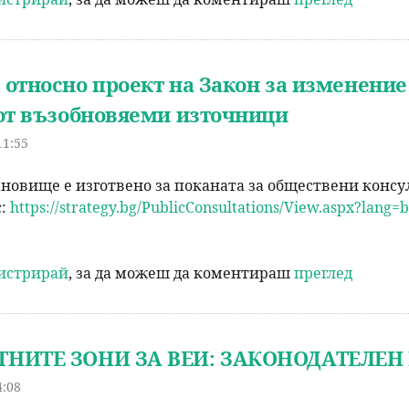
относно проект на Закон за изменение
от възобновяеми източници
11:55
новище е изготвено за поканата за обществени конс
с:
https://strategy.bg/PublicConsultations/View.aspx?lang
гистрирай
, за да можеш да коментираш
преглед
НИТЕ ЗОНИ ЗА ВЕИ: ЗАКОНОДАТЕЛЕН 
4:08