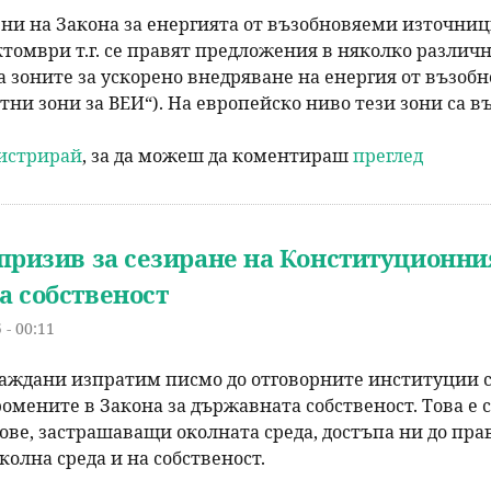
ни на Закона за енергията от възобновяеми източниц
ктомври т.г. се правят предложения в няколко различни
 зоните за ускорено внедряване на енергия от възо
ни зони за ВЕИ“). На европейско ниво тези зони са във
гистрирай
, за да можеш да коментираш
преглед
призив за сезиране на Конституционния
 собственост
 - 00:11
аждани изпратим писмо до отговорните институции с
ромените в Закона за държавната собственост. Това е 
ове, застрашаващи околната среда, достъпа ни до пр
колна среда и на собственост.