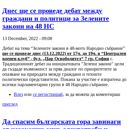
Днес ще се проведе дебат между
граждани и политици за Зелените
закони на 48 НС
13 December, 2022 - 09:08
Дебат на тема “Зелените закони в 48-мото Народно събрание”
ще се проведе днес (
13.12.2022)
от 17ч. до 19ч. в “Централен
военен клуб” - бул. „Цар Освободител“ 7 гр. София
с.
Традиционният дебат на инициативата "Зелени закони" цели
да създаде възможност за пряк диалог по приоритетите за
опазване на природата между граждани и техните
политически представители. Покана за участие е изпратена до
всички парламентарни групи в 48 Народно събрание.
Влез
или
се регистрирай
, за да можеш да коментираш
преглед
Да спасим българската гора завинаги