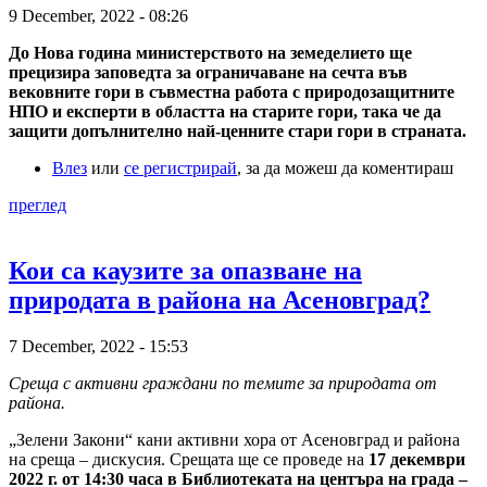
9 December, 2022 - 08:26
До Нова година министерството на земеделието ще
прецизира заповедта за ограничаване на сечта във
вековните гори в съвместна работа с природозащитните
НПО и експерти в областта на старите гори, така че да
защити допълнително най-ценните стари гори в страната.
Влез
или
се регистрирай
, за да можеш да коментираш
преглед
Кои са каузите за опазване на
природата в района на Асеновград?
7 December, 2022 - 15:53
Среща с активни граждани по темите за природата от
района.
„Зелени Закони“ кани активни хора от Асеновград и района
на среща – дискусия. Срещата ще се проведе на
17 декември
2022 г. от 14:30 часа в Библиотеката на центъра на града –