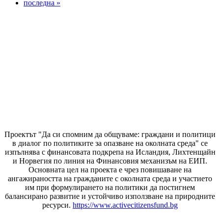
последна »
Проектът "Да си спомним да
общуваме
: граждани и политици
в диалог по политиките за опазване на околната среда" се
изпълнява с финансовата подкрепа на Исландия, Лихтенщайн
и Норвегия по линия на Финансовия механизъм на ЕИП.
Основната цел на проекта е чрез повишаване на
ангажираността на гражданите с околната среда и участието
им при формулирането на политики да постигнем
балансирано развитие и устойчиво използване на природните
ресурси.
https://www.activecitizensfund.bg