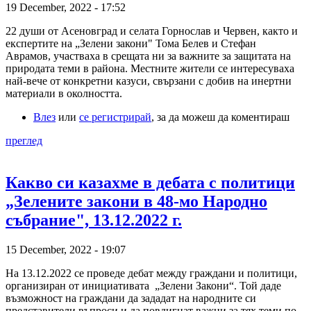
19 December, 2022 - 17:52
22 души от Асеновград и селата Горнослав и Червен, както и
експертите на „Зелени закони" Тома Белев и Стефан
Аврамов, участваха в срещата ни за важните за защитата на
природата теми в района. Местните жители се интересуваха
най-вече от конкретни казуси, свързани с добив на инертни
материали в околността.
Влез
или
се регистрирай
, за да можеш да коментираш
преглед
Какво си казахме в дебата с политици
„Зелените закони в 48-мо Народно
събрание", 13.12.2022 г.
15 December, 2022 - 19:07
На 13.12.2022 се проведе дебат между граждани и политици,
организиран от инициативата „Зелени Закони“. Той даде
възможност на граждани да зададат на народните си
представители въпроси и да повдигнат важни за тях теми по