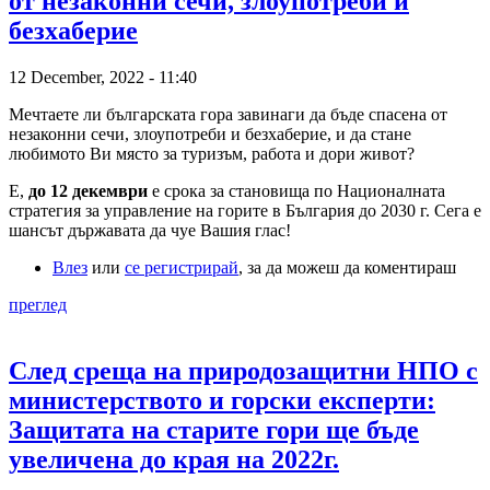
от незаконни сечи, злоупотреби и
безхаберие
12 December, 2022 - 11:40
Мечтаете ли българската гора завинаги да бъде спасена от
незаконни сечи, злоупотреби и безхаберие, и да стане
любимото Ви място за туризъм, работа и дори живот?
Е,
до 12 декември
е срока за становища по Националната
стратегия за управление на горите в България до 2030 г. Сега е
шансът държавата да чуе Вашия глас!
Влез
или
се регистрирай
, за да можеш да коментираш
преглед
След среща на природозащитни НПО с
министерството и горски експерти:
Защитата на старите гори ще бъде
увеличена до края на 2022г.