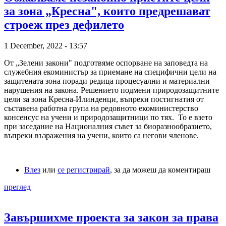
за зона „Кресна", които предрешават
строеж през дефилето
1 December, 2022 - 13:57
От „Зелени закони" подготвяме оспорване на заповедта на
служебния екоминистър за приемане на специфични цели на
защитената зона поради редица процесуални и материални
нарушения на закона. Решението подмени природозащитните
цели за зона Кресна-Илинденци, въпреки постигнатия от
съставена работна група на редовното екоминистерство
консенсус на учени и природозащитници по тях. То е взето
при заседание на Националния съвет за биоразнообразието,
въпреки възражения на учени, които са негови членове.
Влез
или
се регистрирай
, за да можеш да коментираш
преглед
Завършихме проекта за закон за права