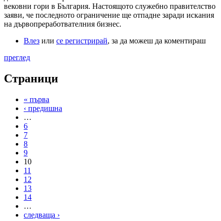
вековни гори в България. Настоящото служебно правителство
заяви, че последното ограничение ще отпадне заради искания
на дървопреработвателния бизнес.
Влез
или
се регистрирай
, за да можеш да коментираш
преглед
Страници
« първа
‹ предишна
…
6
7
8
9
10
11
12
13
14
…
следваща ›