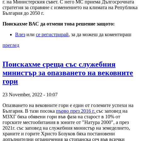
г. на Министерския съвет. С него МС приема Дългосрочната
стратегия за справяне с изменението на климата на Република
България до 2050 г.
Поискахме ВАС да отмени това решение защото:
Влез
или
се регистрирай
, за да можеш да коментираш
преглед
Поискахме среща със служебния
министър за опазването на вековните
гори
23 November, 2022 - 10:07
Опазването на вековните гори е един от големите успехи на
България. В тази посока
първо през 2016 г.
със заповед на
МЗХГ бяха обявени гори във фаза на старост в 10% от
горските местообитания в зоните от "Натура 2000", а през
2021г. със заповед на служебния министър на земеделието,
храните и горите Христо Бозуков бяха постановени
допълнителни ограничения за стопанска сеч във всички