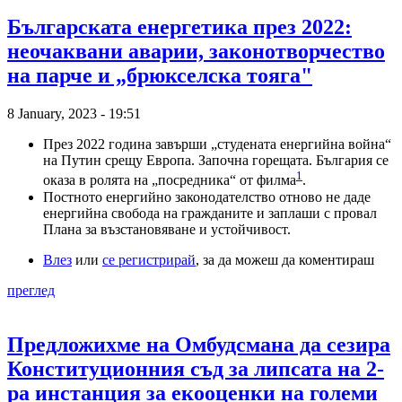
Българската енергетика през 2022:
неочаквани аварии, законотворчество
на парче и „брюкселска тояга"
8 January, 2023 - 19:51
През 2022 година завърши „студената енергийна война“
на Путин срещу Европа. Започна горещата. България се
1
оказа в ролята на „посредника“ от филма
.
Постното енергийно законодателство отново не даде
енергийна свобода на гражданите и заплаши с провал
Плана за възстановяване и устойчивост.
Влез
или
се регистрирай
, за да можеш да коментираш
преглед
Предложихме на Омбудсмана да сезира
Конституционния съд за липсата на 2-
ра инстанция за екооценки на големи