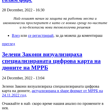
28 December, 2022 - 16:30
Най-лошият начин за защита на работни места и
икономически просперитет е като се воюва срещу по-чистите
и по-безопасни нови технологични решения
Влез
или
се регистрирай
, за да можеш да коментираш
преглед
Зелени Закони визуализираха
специализираната цифрова карта на
дюните на МРРБ
24 December, 2022 - 13:04
Зелени Закони визуализираха специализираната цифрова
карта на дюните,
актуализирана в shape формат от МРРБ на
24.11.2022 год
.
Очаквайте в най- скоро време нашия анализ по промените в
нея.