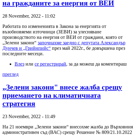
на гражданите за енергия от ВЕИ
28 November, 2022 - 11:02
Работата по измененията в Закона за енергията от
възобновяеми източници (ЗЕВИ) за улесняване
производството на енергия от ВЕИ от граждани, която от
„Зелени закони“
започнахме заедно с депутата Александър
Дунчев и „Грийнпийс“
през май 2022г., бе довършена през
последните месеци.
Влез
или
се регистрирай
, за да можеш да коментираш
преглед
„Зелени закони" внесе жалба срещу
приемането на климатичната
стратегия
23 November, 2022 - 11:49
На 21 ноември „Зелени закони“ внесохме жалба до Върховния
административен съд (ВАС) срещу Решение № 809/21.10.2022