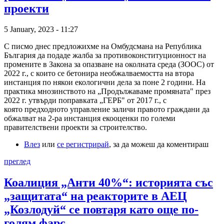
проекти
5 January, 2023 - 11:27
С писмо днес предложихме на Омбудсмана на Република
България да подаде жалба за противоконституционност на
промените в Закона за опазване на околната среда (ЗООС) от
2022 г., с които се бетонира необжалваемостта на втора
инстанция по някои екологични дела за поне 2 години. На
практика мнозинството на „Продължаваме промяната" през
2022 г. утвърди поправката „ГЕРБ" от 2017 г., с
която предходното управление заличи правото граждани да
обжалват на 2-ра инстанция екооценки по големи
правителствени проекти за строителство.
Влез
или
се регистрирай
, за да можеш да коментираш
преглед
Коалиция „Анти 40%“: историята със
„защитата“ на реакторите в АЕЦ
„Козлодуй“ се повтаря като още по-
голям фарс