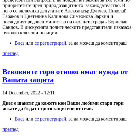
приоритетите пред природозащитното законодателство. В
него се включиха депутатите Александър Дунчев, Николай
Табаков и Цветелина Калинова Симеонова-Заркин и
последният редовен министър на околната среда - Борислав
Сандов. В дискусията политическите представители изказаха
няколко ключови позиции:
Влез
или
се регистрирай
, за да можеш да коментираш
преглед
Вековните гори отново имат нужда от
Вашата защита
14 December, 2022 - 12:11
Днес е шансът да кажете кои Ваши любими стари гори
искате да бъдат строго защитени от сечи.
Влез
или
се регистрирай
, за да можеш да коментираш
преглед