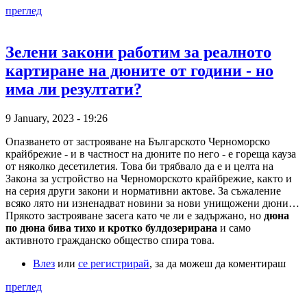
преглед
Зелени закони работим за реалното
картиране на дюните от години - но
има ли резултати?
9 January, 2023 - 19:26
Опазването от застрояване на Българското Черноморско
крайбрежие - и в частност на дюните по него - е гореща кауза
от няколко десетилетия. Това би трябвало да е и целта на
Закона за устройство на Черноморското крайбрежие, както и
на серия други закони и нормативни актове. За съжаление
всяко лято ни изненадват новини за нови унищожени дюни…
Прякото застрояване засега като че ли е задържано, но
дюна
по дюна бива тихо и кротко булдозерирана
и само
активното гражданско общество спира това.
Влез
или
се регистрирай
, за да можеш да коментираш
преглед