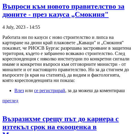
Въпроси към новото правителство за
дюните - през казуса „Смокиня"
4 July, 2023 - 14:55
Работата ни по казуси с ново строителство и липса на
картиране на дюни край плажовете „Каваци" и „Смокиня"
показват, че РИОСВ Бургас разрешава застрояване в защитена
територия, където е забранено всякакво строителство. След
кореспонденция с няколко институции по конкретни сигнали
имаме и конкретни въпроси към отговорните министри - от
миналите и от настоящото правителство. Но за да стигнем до
въпросите (в края на статията), да видим и фактологията,
която кореспонденцията ни показа:
Влез
или
се регистрирай
, за да можеш да коментираш
преглед
Възразихме срещу път до кариера с
изтекъл срок на екооценка в