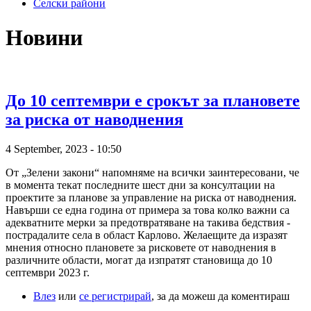
Селски райони
Новини
До 10 септември е срокът за плановете
за риска от наводнения
4 September, 2023 - 10:50
От „Зелени закони“ напомняме на всички заинтересовани, че
в момента текат последните шест дни за консултации на
проектите за планове за управление на риска от наводнения.
Навърши се една година от примера за това колко важни са
адекватните мерки за предотвратяване на такива бедствия -
пострадалите села в област Карлово. Желаещите да изразят
мнения относно плановете за рисковете от наводнения в
различните области, могат да изпратят становища до 10
септември 2023 г.
Влез
или
се регистрирай
, за да можеш да коментираш