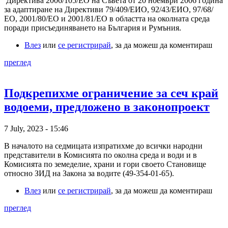
Директива 2006/105/ЕО на Съвета от 20 ноември 2006 година
за адаптиране на Директиви 79/409/ЕИО, 92/43/ЕИО, 97/68/
ЕО, 2001/80/ЕО и 2001/81/ЕО в областта на околната среда
поради присъединяването на България и Румъния.
Влез
или
се регистрирай
, за да можеш да коментираш
преглед
Подкрепихме ограничение за сеч край
водоеми, предложено в законопроект
7 July, 2023 - 15:46
В началото на седмицата изпратихме до всички народни
представители в Комисията по околна среда и води и в
Комисията по земеделие, храни и гори своето Становище
относно ЗИД на Закона за водите (49-354-01-65).
Влез
или
се регистрирай
, за да можеш да коментираш
преглед