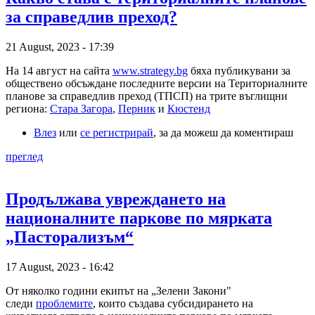
за справедлив преход?
21 August, 2023 - 17:39
На 14 август на сайта
www.strategy.bg
бяха публикувани за
обществено обсъждане последните версии на Териториалните
планове за справедлив преход (ТПСП) на трите въглищни
региона:
Стара Загора
,
Перник
и
Кюстенд
Влез
или
се регистрирай
, за да можеш да коментираш
преглед
Продължава увреждането на
националните паркове по мярката
„Пасторализъм“
17 August, 2023 - 16:42
От няколко години екипът на „Зелени Закони"
следи
проблемите
, които създава субсидирането на