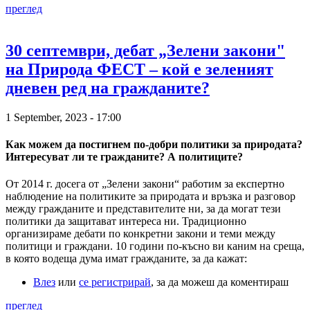
преглед
30 септември, дебат „Зелени закони"
на Природа ФЕСТ – кой е зеленият
дневен ред на гражданите?
1 September, 2023 - 17:00
Как можем да постигнем по-добри политики за природата?
Интересуват ли те гражданите? А политиците?
От 2014 г. досега от „Зелени закони“ работим за експертно
наблюдение на политиките за природата и връзка и разговор
между гражданите и представителите ни, за да могат тези
политики да защитават интереса ни. Традиционно
организираме дебати по конкретни закони и теми между
политици и граждани. 10 години по-късно ви каним на среща,
в която водеща дума имат гражданите, за да кажат:
Влез
или
се регистрирай
, за да можеш да коментираш
преглед