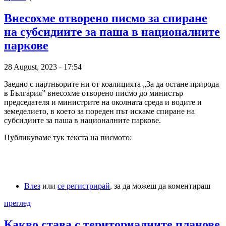
Внесохме отворено писмо за спиране
на субсидиите за паша в националните
паркове
28 August, 2023 - 17:54
Заедно с партньорите ни от коалицията „За да остане природа
в България” внесохме отворено писмо до министър
председателя и министрите на околната среда и водите и
земеделието, в което за пореден път искаме спиране на
субсидиите за паша в националните паркове.
Публикуваме тук текста на писмото:
Влез
или
се регистрирай
, за да можеш да коментираш
преглед
Какво става с териториалните планове