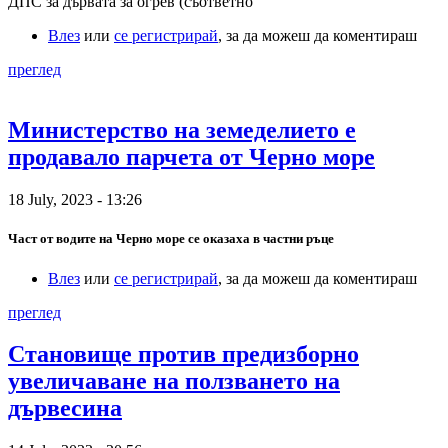
ДПС за дървата за огрев (съответно
Влез
или
се регистрирай
, за да можеш да коментираш
преглед
Министерство на земеделието е
продавало парчета от Черно море
18 July, 2023 - 13:26
Част от водите на Черно море се оказаха в частни ръце
Влез
или
се регистрирай
, за да можеш да коментираш
преглед
Становище против предизборно
увеличаване на ползването на
дървесина