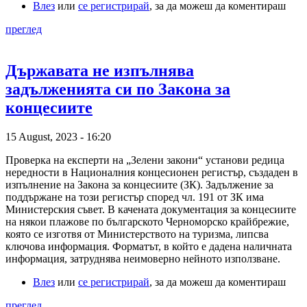
Влез
или
се регистрирай
, за да можеш да коментираш
преглед
Държавата не изпълнява
задълженията си по Закона за
концесиите
15 August, 2023 - 16:20
Проверка на експерти на „Зелени закони“ установи редица
нередности в Националния концесионен регистър, създаден в
изпълнение на Закона за концесиите (ЗК). Задължение за
поддържане на този регистър според чл. 191 от ЗК има
Министерския съвет. В качената документация за концесиите
на някои плажове по българското Черноморско крайбрежие,
която се изготвя от Министерството на туризма, липсва
ключова информация. Форматът, в който е дадена наличната
информация, затруднява неимоверно нейното използване.
Влез
или
се регистрирай
, за да можеш да коментираш
преглед