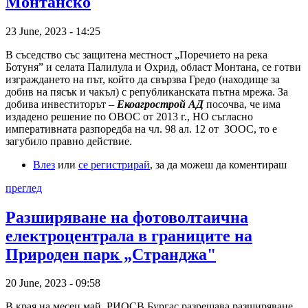
Монтанско
23 June, 2023 - 14:25
В съседство със защитена местност „Поречието на река
Ботуня” и селата Палилула и Охрид, област Монтана, се готви
изграждането на път, който да свързва Гредо (находище за
добив на пясък и чакъл) с републиканската пътна мрежа. За
добива инвеститорът –
Екоагрострой АД
посочва, че има
издадено решение по ОВОС от 2013 г., НО съгласно
императивната разпоредба на чл. 98 ал. 12 от ЗООС, то е
загубило правно действие.
Влез
или
се регистрирай
, за да можеш да коментираш
преглед
Разширяване на фотоволтаична
електроцентрала в границите на
Природен парк „Странджа"
20 June, 2023 - 09:58
В края на месец май, РИОСВ Бургас разрешава разширяване