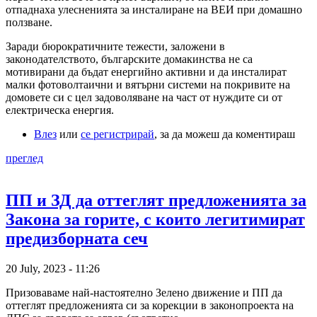
отпаднаха улесненията за инсталиране на ВЕИ при домашно
ползване.
Заради бюрократичните тежести, заложени в
законодателството, българските домакинства не са
мотивирани да бъдат енергийно активни и да инсталират
малки фотоволтаични и вятърни системи на покривите на
домовете си с цел задоволяване на част от нуждите си от
електрическа енергия.
Влез
или
се регистрирай
, за да можеш да коментираш
преглед
ПП и ЗД да оттеглят предложенията за
Закона за горите, с които легитимират
предизборната сеч
20 July, 2023 - 11:26
Призоваваме най-настоятелно Зелено движение и ПП да
оттеглят предложенията си за корекции в законопроекта на