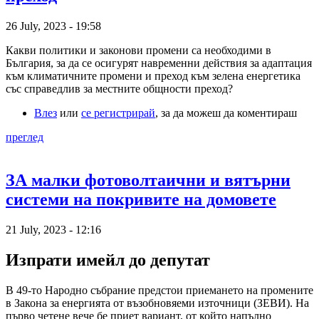
26 July, 2023 - 19:58
Какви политики и законови промени са необходими в
България, за да се осигурят навременни действия за адаптация
към климатичните промени и преход към зелена енергетика
със справедлив за местните общности преход?
Влез
или
се регистрирай
, за да можеш да коментираш
преглед
ЗА малки фотоволтаични и вятърни
системи на покривите на домовете
21 July, 2023 - 12:16
Изпрати имейл до депутат
В 49-то Народно събрание предстои приемането на промените
в Закона за енергията от възобновяеми източници (ЗЕВИ). На
първо четене вече бе приет вариант, от който напълно