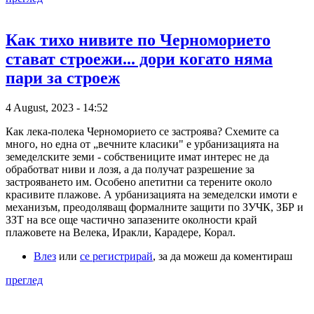
Как тихо нивите по Черноморието
стават строежи... дори когато няма
пари за строеж
4 August, 2023 - 14:52
Как лека-полека Черноморието се застроява? Схемите са
много, но една от „вечните класики" е урбанизацията на
земеделските земи - собствениците имат интерес не да
обработват ниви и лозя, а да получат разрешение за
застрояването им. Особено апетитни са терените около
красивите плажове. А урбанизацията на земеделски имоти е
механизъм, преодоляващ формалните защити по ЗУЧК, ЗБР и
ЗЗТ на все още частично запазените околности край
плажовете на Велека, Иракли, Карадере, Корал.
Влез
или
се регистрирай
, за да можеш да коментираш
преглед