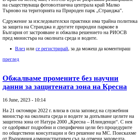
на съществуваща фотоволтаична централа край Малко
Търново на територията на Природен парк „Странджа".
Сдружение за изследователски практики има трайна политика
за защита на Странджа и другите природни паркове в
България от застрояване и обжалва решението на РИОСВ
пред министъра на околната среда и водите.
Влез
или
се регистрирай
, за да можеш да коментираш
преглед
Обжалваме промените без научни
данни за защитената зона на Кресна
16 June, 2023 - 10:14
На 21 октомври 2022 г. влиза в сила заповед на служебния
министър на околната среда и водите за допълване целите на
защитена зона от Натура 2000 „Кресна – Илинденци“. С нея
се одобряват подробни и специфични цели без процедурите
по обществени консултации и без решение на МС. Поискахме
от Върховния административен съд да отмени заповедта,