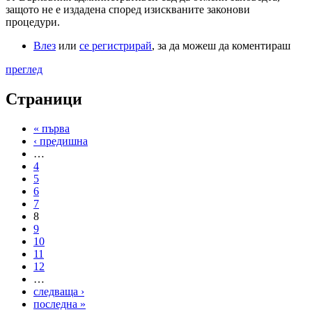
защото не е издадена според изискваните законови
процедури.
Влез
или
се регистрирай
, за да можеш да коментираш
преглед
Страници
« първа
‹ предишна
…
4
5
6
7
8
9
10
11
12
…
следваща ›
последна »