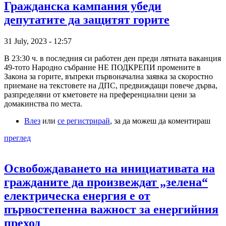
Гражданска кампания убеди
депутатите да защитят горите
31 July, 2023 - 12:57
В 23:30 ч. в последния си работен ден преди лятната ваканция
49-тото Народно събрание НЕ ПОДКРЕПИ промените в
Закона за горите, въпреки първоначална заявка за скоростно
приемане на текстовете на ДПС, предвиждащи повече дърва,
разпределяни от кметовете на преференциални цени за
домакинства по места.
Влез
или
се регистрирай
, за да можеш да коментираш
преглед
Освобождаването на инициативата на
гражданите да произвеждат „зелена“
електрическа енергия е от
първостепенна важност за енергийния
преход