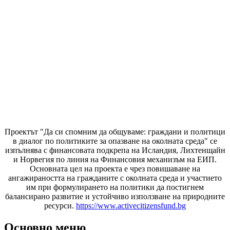
Проектът "Да си спомним да
общуваме
: граждани и политици
в диалог по политиките за опазване на околната среда" се
изпълнява с финансовата подкрепа на Исландия, Лихтенщайн
и Норвегия по линия на Финансовия механизъм на ЕИП.
Основната цел на проекта е чрез повишаване на
ангажираността на гражданите с околната среда и участието
им при формулирането на политики да постигнем
балансирано развитие и устойчиво използване на природните
ресурси.
https://www.activecitizensfund.bg
Основно меню