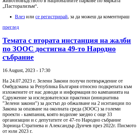
животновъдството в националните паркове по мярката
„Пасторализъм“.
Влез
или
се регистрирай
, за да можеш да коментираш
преглед
Темата с втората инстанция на жалби
по ЗООС достигна 49-то Народно
събрание
16 August, 2023 - 17:30
На 24.07.2023 г. Зелени Закони получи потвърждение от
Омбудсмана за Република България относно подкрепата към
изложените от нас доводи и информация по кампанията на
Сдружение за изследователски практики (инициатива
"Зелени закони") за достъп до обжалване на 2 иснтанции по
Закона за опазване на околната среда (ЗООС) за големи
проекти - кампания, която водихме заедно с още 33
организации и с депутатите от 47-то Народно събрание
Зорница Стратиева и Александър Дунчев през 2022г. Писмото
от юли 2023 г.