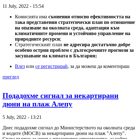
11 July, 2022 - 15:54
Комисията има
съмнения относно ефективността на
така представения
стратегически план по
отношение
на опазване на околната среда, адаптация към
климатичните промени и устойчиво управление на
природните ресурси
;
Стратегическият план
не адресира достатъчно добре
особено острия проблем с дългосрочните прогнози за
засушаване на климата в България;
Влез
или
се регистрирай
, за да можеш да коментираш
преглед
Подадохме сигнал за некартирани
дюни на плаж Алепу
5 July, 2022 - 13:21
Днес подадохме сигнал до Министерството на околната среда
и водите (МОСВ) за некартирани дюни на плаж "Алепу".
Става въпрос за имот с предстоящо строителство, за който