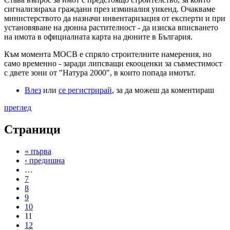
сигнализираха граждани през изминалия уикенд. Очакваме
министерството да назначи инвентаризация от експерти и при
установяване на дюнна растителност - да изиска вписването
на имота в официалната карта на дюните в България.
Към момента МОСВ е спряло строителните намерения, но
само временно - заради липсващи екооценки за съвместимост
с двете зони от "Натура 2000", в които попада имотът.
Влез
или
се регистрирай
, за да можеш да коментираш
преглед
Страници
« първа
‹ предишна
…
7
8
9
10
11
12