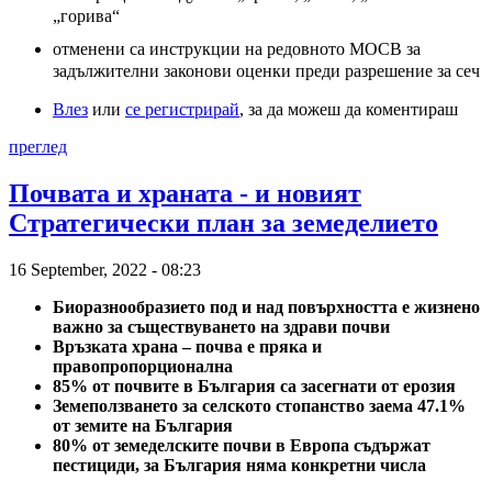
„горива“
отменени са инструкции на редовното МОСВ за
задължителни законови оценки преди разрешение за сеч
Влез
или
се регистрирай
, за да можеш да коментираш
преглед
Почвата и храната - и новият
Стратегически план за земеделието
16 September, 2022 - 08:23
Биоразнообразието под и над повърхността е жизнено
важно за съществуването на здрави почви
Връзката храна – почва е пряка и
правопропорционална
85% от почвите в България са засегнати от ерозия
Земеползването за селското стопанство заема 47.1%
от земите на България
80% от земеделските почви в Европа съдържат
пестициди, за България няма конкретни числа