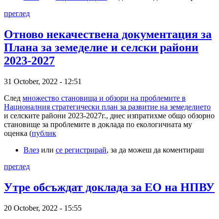
преглед
Отново некачествена документация за
Плана за земеделие и селски райони
2023-2027
31 October, 2022 - 12:51
След
множество становища и обзори на проблемите в
Националния стратегически план за развитие на земеделието
и селските райони 2023-2027г., днес изпратихме общо обзорно
становище за проблемите в доклада по екологичната му
оценка (
публик
Влез
или
се регистрирай
, за да можеш да коментираш
преглед
Утре обсъждат доклада за ЕО на НПВУ
20 October, 2022 - 15:55