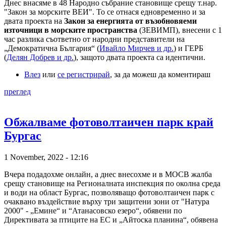
Днес внасяме в 48 Народно събрание становище срещу т.нар.
"Закон за морските ВЕИ". То се отнася едновременно и за
двата проекта на
Закон за енергията от възобновяеми
източници в морските пространства
(ЗЕВИМП), внесени с 1
час разлика съответно от народни представители на
„Демократична България“ (
Ивайло Мирчев и др.
) и ГЕРБ
(
Делян Добрев и др.
), защото двата проекта са идентични.
Влез
или
се регистрирай
, за да можеш да коментираш
преглед
Обжалваме фотоволтаичен парк край
Бургас
1 November, 2022 - 12:16
Вчера подадохме онлайн, а днес внесохме и в МОСВ жалба
срещу становище на Регионалната инспекция по околна среда
и води на област Бургас, позволяващо фотоволтаичен парк с
очаквано въздействие върху три защитени зони от "Натура
2000" - „Емине“ и “Атанасовско езеро“, обявени по
Директивата за птиците на ЕС и „Айтоска планина“, обявена