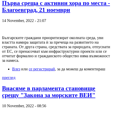
Първа среща с активни хора по места -
Благоевград, 21 ноември
14 November, 2022 - 21:07
Българските граждани приоритизират околната среда, уви
властта намира защитата ѝ за пречеща на развитието на
страната. От друга страна, средствата за природата, отпуснати
от ЕС, се пренасочват към инфраструктурни проекти или се
отчитат формално и гражданското общество няма възможност
за намеса.
Влез
или
се регистрирай
, за да можеш да коментираш
преглед
Внасяме в парламента становище
срещу "Закона за морските ВЕИ"
10 November, 2022 - 08:56