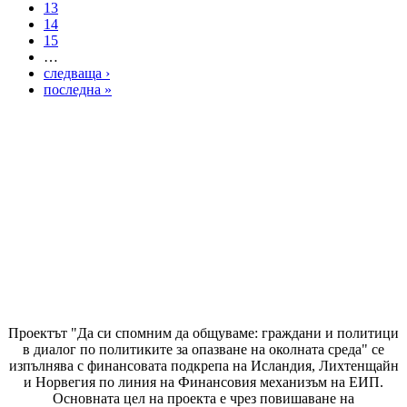
13
14
15
…
следваща ›
последна »
Проектът "Да си спомним да
общуваме
: граждани и политици
в диалог по политиките за опазване на околната среда" се
изпълнява с финансовата подкрепа на Исландия, Лихтенщайн
и Норвегия по линия на Финансовия механизъм на ЕИП.
Основната цел на проекта е чрез повишаване на