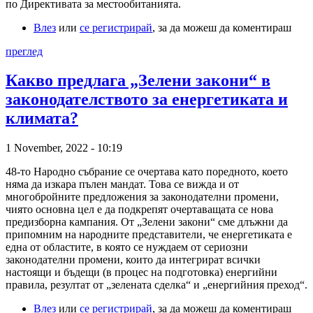
по Директивата за местообитанията.
Влез
или
се регистрирай
, за да можеш да коментираш
преглед
Какво предлага „Зелени закони“ в
законодателството за енергетиката и
климата?
1 November, 2022 - 10:19
48-то Народно събрание се очертава като поредното, което
няма да изкара пълен мандат. Това се вижда и от
многобройните предложения за законодателни промени,
чиято основна цел е да подкрепят очертаващата се нова
предизборна кампания. От „Зелени закони“ сме длъжни да
припомним на народните представители, че енергетиката е
една от областите, в която се нуждаем от сериозни
законодателни промени, които да интегрират всички
настоящи и бъдещи (в процес на подготовка) енергийни
правила, резултат от „зелената сделка“ и „енергийния преход“.
Влез
или
се регистрирай
, за да можеш да коментираш