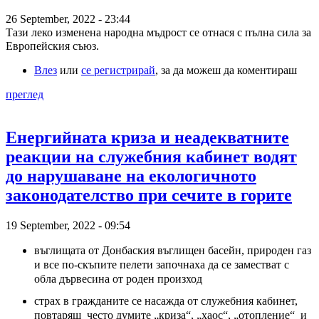
26 September, 2022 - 23:44
Тази леко изменена народна мъдрост се отнася с пълна сила за 
Европейския съюз.
Влез
или
се регистрирай
, за да можеш да коментираш
преглед
Енергийната криза и неадекватните
реакции на служебния кабинет водят
до нарушаване на екологичното
законодателство при сечите в горите
19 September, 2022 - 09:54
въглищата от Донбаския въглищен басейн, природен газ
и все по-скъпите пелети започнаха да се заместват с
обла дървесина от роден произход
страх в гражданите се насажда от служебния кабинет,
повтарящ често думите „криза“, „хаос“, „отопление“ и