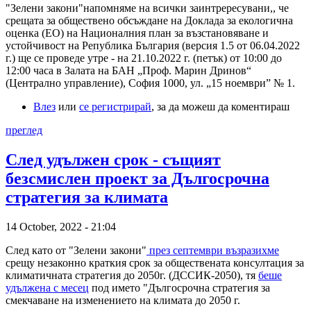
"Зелени закони"напомняме на всички заинтрересувани,, че
срещата за обществено обсъждане на Доклада за екологична
оценка (ЕО) на Националния план за възстановяване и
устойчивост на Република България (версия 1.5 от 06.04.2022
г.) ще се проведе утре - на 21.10.2022 г. (петък) от 10:00 до
12:00 часа в Залата на БАН „Проф. Марин Дринов“
(Централно управление), София 1000, ул. „15 ноември” № 1.
Влез
или
се регистрирай
, за да можеш да коментираш
преглед
След удължен срок - същият
безсмислен проект за Дългосрочна
стратегия за климата
14 October, 2022 - 21:04
След като от "Зелени закони"
през септември възразихме
срещу незаконно краткия срок за обществената консултация за
климатичната стратегия до 2050г. (ДССИК-2050), тя
беше
удължена с месец
под името "Дългосрочна стратегия за
смекчаване на изменението на климата до 2050 г.