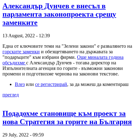
Александър Дунчев е внесъл в
парламента законопроекта срещу
заменките
13 August, 2022 - 12:39
Една от ключовите теми на "Зелени закони" е развалянето на
горските заменки
и обезщетяването на държавата за
"подаръците" към избрани фирми.
Още миналата година
обсъдихме
с Александър Дунчев - тогава директор на
Изпълнителната агенция по горите - възможни законови
промени и подготвихме чернова на законови текстове.
Влез
или
се регистрирай
, за да можеш да коментираш
преглед
Подадохме становище към проект за
нова Стратегия за горите на България
29 July, 2022 - 09:59