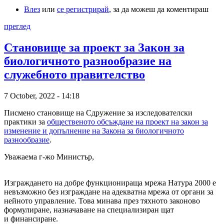
Влез
или
се регистрирай
, за да можеш да коментираш
преглед
Становище за проект за Закон за
биологичното разнообразие на
служебното правителство
7 October, 2022 - 14:18
Писмено становище на Сдружение за изследователски
практики за
общественото обсъждане на проект на закон за
изменение и допълнение на Закона за биологичното
разнообразие
.
Уважаема г-жо Министър,
Изграждането на добре функционираща мрежа Натура 2000 е
невъзможно без изграждане на адекватна мрежа от органи за
нейното управление. Това минава през тяхното законово
формулиране, назначаване на специализиран щат
и финансиране.