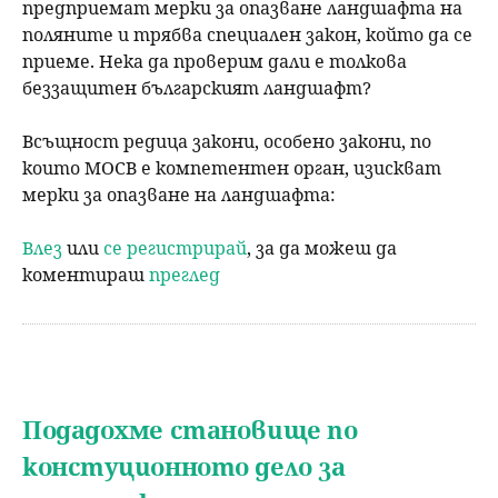
предприемат мерки за опазване ландшафта на
поляните и трябва специален закон, който да се
приеме. Нека да проверим дали е толкова
беззащитен българският ландшафт?
Всъщност редица закони, особено закони, по
които МОСВ е компетентен орган, изискват
мерки за опазване на ландшафта:
Влез
или
се регистрирай
, за да можеш да
коментираш
преглед
Подадохме становище по
констуционното дело за