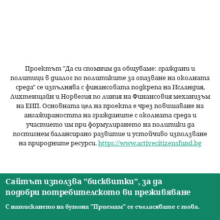
и
ц
и
Проектът "Да си спомним да
общуваме
: граждани и
политици в диалог по политиките за опазване на околната
среда" се изпълнява с финансовата подкрепа на Исландия,
Лихтенщайн и Норвегия по линия на Финансовия механизъм
на ЕИП. Основната цел на проекта е чрез повишаване на
ангажираността на гражданите с околната среда и
участието им при формулирането на политики да
постигнем балансирано развитие и устойчиво използване
на природните ресурси.
https://www.activecitizensfund.bg
Сайтът използва "бисквитки", за да
подобри потребителското ви преживяване
Начало
Новини
Видео
Ресурси
За нас
Екип
Контакти
О
С натискането на бутона "Приемам" се съгласявате с това.