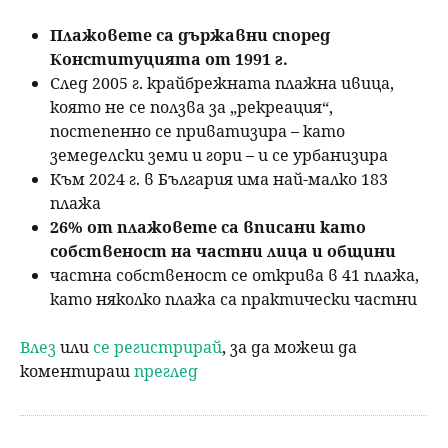
Плажовете са държавни според
Конституцията от 1991 г.
След 2005 г. крайбрежната плажна ивица,
която не се ползва за „рекреация“,
постепенно се приватизира – като
земеделски земи и гори – и се урбанизира
Към 2024 г. в България има най-малко 183
плажа
26% от плажовете са вписани като
собственост на частни лица и общини
частна собственост се открива в 41 плажа,
като няколко плажа са практически частни
Влез
или
се регистрирай
, за да можеш да
коментираш
преглед