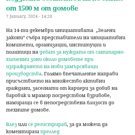
от 1500 м от домове
7 January, 2024 - 14:28
На 14-ти декември инициативата „Зелени
закони“ събра представители на инициативни
комитети, организации, институции и
политици на
дебат за нуждата от санитарно-
хигиенни зони около домовете при
изграждането на нови замърсяващи
производства
. Голямо впечатление направи
присъствието на множество активни
граждани, засегнати от кариери за добив на
варовик и мрамор посредством взривове,
намиращи се в непосредствена близост до
техните домове.
Влез
или
се регистрирай
, за да можеш да
коментираш
преглед