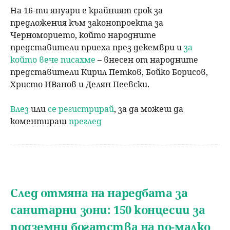
На 16-ти януари е крайният срок за
предложения към законопроекта за
Черноморието, който народните
представители приеха през декември и
за
който вече писахме
– внесен от народните
представители Кирил Петков, Бойко Борисов,
Христо ИВанов и Делян Пеевски.
Влез
или
се регистрирай
, за да можеш да
коментираш
преглед
След отмяна на наредбата за
санитарни зони: 150 концесии за
подземни богатства на по-малко