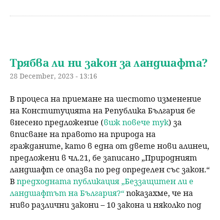
Трябва ли ни закон за ландшафта?
28 December, 2023 - 13:16
В процеса на приемане на шестото изменение
на Конституцията на Република България бе
внесено предложение (
виж повече тук
) за
вписване на правото на природа на
гражданите, като в една от двете нови алинеи,
предложени в чл.21, бе записано „Природният
ландшафт се опазва по ред определен със закон.“
В
предходната публикация „Беззащитен ли е
ландшафтът на България?“
показахме, че на
ниво различни закони – 10 закона и няколко под