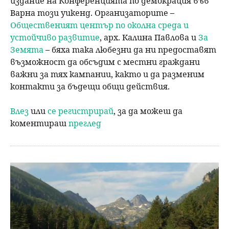
издание на Конференцията по демокрация във
Варна този уикенд. Организаторите –
Общественият център по околна среда и
устойчиво развитие
, арх. Калина Павлова и
За
Земята
– бяха така любезни да ни предоставят
възможност да обсъдим с местни граждани
важни за тях кампании, както и да разменим
контакти за бъдещи общи действия.
Влез
или
се регистрирай
, за да можеш да
коментираш
преглед