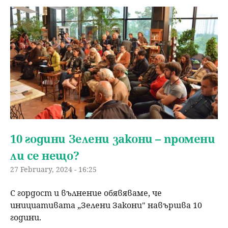
u
н
ъ
ю
р
с
е
н
10 години Зелени закони – промени
е
ли се нещо?
27 February, 2024 - 16:25
С гордост и вълнение обявяваме, че
инициативата „Зелени Закони" навършва 10
години.