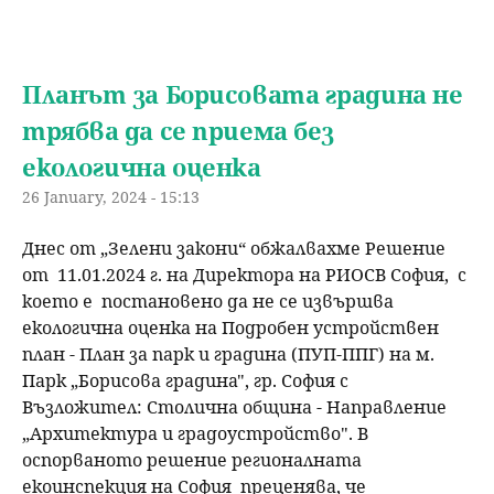
Планът за Борисовата градина не
трябва да се приема без
екологична оценка
26 January, 2024 - 15:13
Днес от „Зелени закони“ обжалвахме Решение
от 11.01.2024 г. на Директора на РИОСВ София, с
което е постановено да не се извършва
екологична оценка на Подробен устройствен
план - План за парк и градина (ПУП-ППГ) на м.
Парк „Борисова градина", гр. София с
Възложител: Столична община - Направление
„Архитектура и градоустройство". В
оспорваното решение регионалната
екоинспекция на София преценява, че