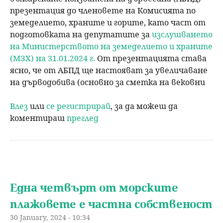
презентация до членовете на Комисията по
земеделието, храните и горите, като част от
подготовката на депутатите за
изслушването
на Министерството на земеделието и храните
(МЗХ) на 31.01.2024 г.
От презентацията става
ясно, че от АБПД ще настояват за увеличаване
на дърводобива (основно за сметка на вековни
Влез
или
се регистрирай
, за да можеш да
коментираш
преглед
Една четвърт от морските
плажовете е частна собственост
30 January, 2024 - 10:34