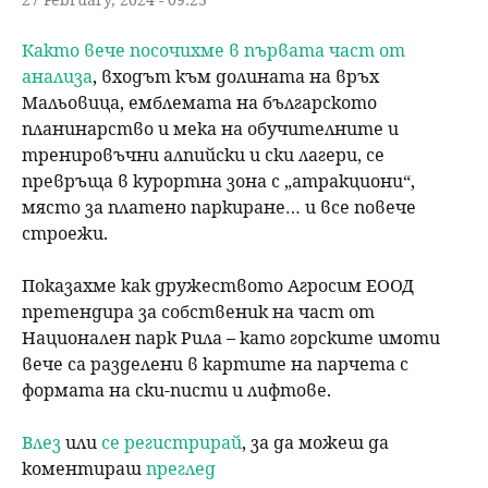
Както вече посочихме в първата част от
анализа
, входът към долината на връх
Мальовица, емблемата на българското
планинарство и мека на обучителните и
тренировъчни алпийски и ски лагери, се
превръща в курортна зона с „атракциони“,
място за платено паркиране… и все повече
строежи.
Показахме как дружеството Агросим ЕООД
претендира за собственик на част от
Национален парк Рила – като горските имоти
вече са разделени в картите на парчета с
формата на ски-писти и лифтове.
Влез
или
се регистрирай
, за да можеш да
коментираш
преглед