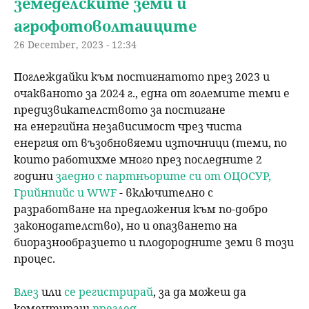
земеделските земи и
агрофотоволтаиците
26 December, 2023 - 12:34
Поглеждайки към постигнатото през 2023 и
очакваното за 2024 г., една от големите теми е
предизвикателството за постигане
на енергийна независимост чрез чиста
енергия от възобновяеми източници (теми, по
които работихме много през последните 2
години
заедно с партньорите си от ОЦОСУР,
Грийнпийс и WWF
- включително с
разработване на предложения към по-добро
законодателство), но и опазването на
биоразнообразието и плодородните земи в този
процес.
Влез
или
се регистрирай
, за да можеш да
коментираш
преглед