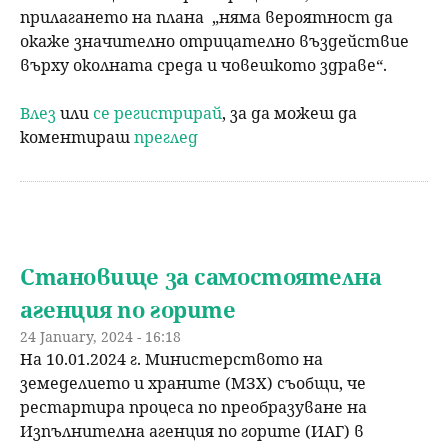
прилагането на плана „няма вероятност да
окаже значително отрицателно въздействие
върху околната среда и човешкото здраве“.
Влез
или
се регистрирай
, за да можеш да
коментираш
преглед
Становище за самостоятелна
агенция по горите
24 January, 2024 - 16:18
На 10.01.2024 г. Министерството на
земеделието и храните (МЗХ) съобщи, че
рестартира процеса по преобразуване на
Изпълнителна агенция по горите (ИАГ) в