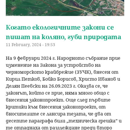
Когато екологичните закони се
пишат на коляно, губи природата
11 February, 2024 - 19:53
На 9 февруари 2024 г. Народното събрание прие
изменение на Закона за устройство на
черноморското крайбрежие (ЗУЧК), внесен от
Кирил Петков, Бойко Борисов, Христо Иванов и
Делян Пеевски на 26.09.2023 г. Оказва се, че
законът, който се прие, няма много общо с
внесения законопроект. Още след първите
критики към внесения законопроект, от
вносителите се лансира тезата, че два от
десетте параграфа били „техническа грешка” и
те отпаднаха от разглеждане преди второ