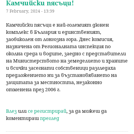
Камчийски пясъци!
7 February, 2024 - 13:39
Камчийски пясъци е най-големият дюнен 
комплекс в България и единственият, 
заобиколен от лонгозна гора. Днес комисия, 
назначена от Регионалната инспекция по 
околна среда и водите, заедно с представители 
на Министерството на земеделието и храните 
и всички засегнати собственици разгледаха 
предложението ни за възстановяването на 
защитата за местността, незаконно 
отменена през 2006 г. 
Влез
или
се регистрирай
, за да можеш да
коментираш
преглед