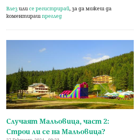
Влез
или
се регистрирай
, за да можеш да
коментираш
преглед
Случаят Мальовица, част 2:
Строи ли се на Мальовица?
27 February, 2024 - 09:23