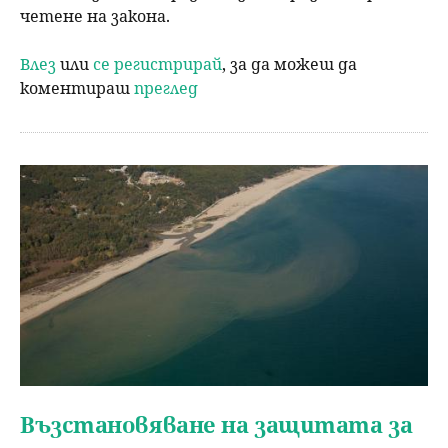
четене на закона.
Влез
или
се регистрирай
, за да можеш да
коментираш
преглед
Възстановяване на защитата за