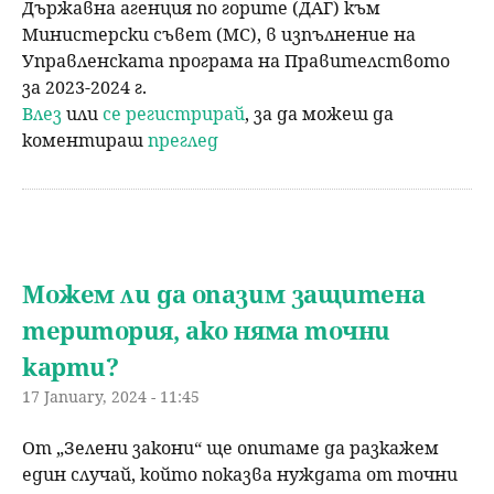
Държавна агенция по горите (ДАГ) към
Министерски съвет (МС), в изпълнение на
Управленската програма на Правителството
за 2023-2024 г.
Влез
или
се регистрирай
, за да можеш да
коментираш
преглед
Можем ли да опазим защитена
територия, ако няма точни
карти?
17 January, 2024 - 11:45
От „Зелени закони“ ще опитаме да разкажем
един случай, който показва нуждата от точни