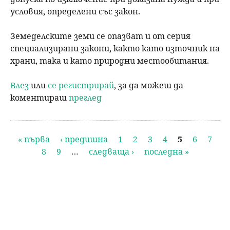
условия, определени със закон.
Земеделските земи се опазват и от серия
специализирани закони, както като източник на
храни, така и като природни местообитания.
Влез
или
се регистрирай
, за да можеш да
коментираш
преглед
С
« първа
‹ предишна
1
2
3
4
5
6
7
8
9
…
следваща ›
последна »
т
р
а
н