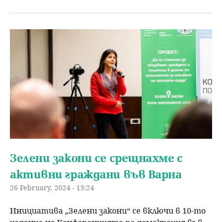
Зелени закони се срещнахме с
активни граждани във Варна
26 February, 2024 - 13:24
Инициатива „Зелени закони“ се включи в 10-то