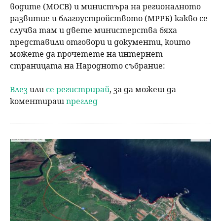
водите (МОСВ) и министъра на регионалното
развитие и благоустройството (МРРБ) какво се
случва там и двете министерства бяха
представили отговори и документи, които
можете да прочетете на интернет
страницата на Народното събрание:
Влез
или
се регистрирай
, за да можеш да
коментираш
преглед