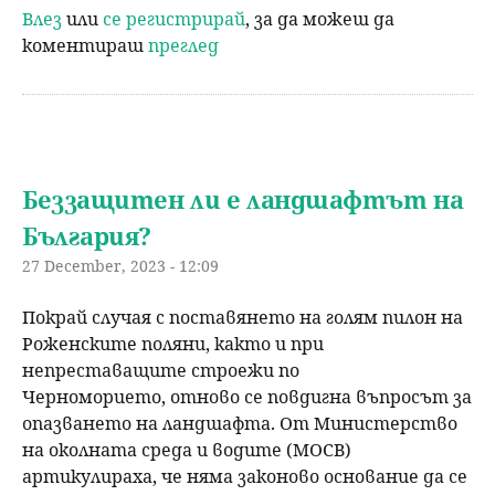
Влез
или
се регистрирай
, за да можеш да
коментираш
преглед
Беззащитен ли е ландшафтът на
България?
27 December, 2023 - 12:09
Покрай случая с поставянето на голям пилон на
Роженските поляни, както и при
непреставащите строежи по
Черноморието, отново се повдигна въпросът за
опазването на ландшафта. От Министерство
на околната среда и водите (МОСВ)
артикулираха, че няма законово основание да се