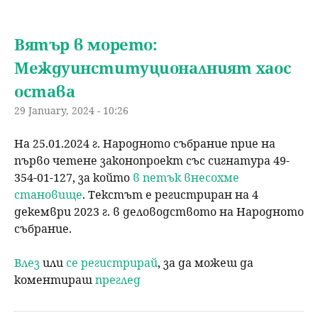
Вятър в морето:
Междуинституционалният хаос
остава
29 January, 2024 - 10:26
На 25.01.2024 г. Народното събрание прие на
първо четене законопроект със сигнатура 49-
354-01-127, за който
в петък внесохме
становище
. Текстът е регистриран на 4
декември 2023 г. в деловодството на Народното
събрание.
Влез
или
се регистрирай
, за да можеш да
коментираш
преглед