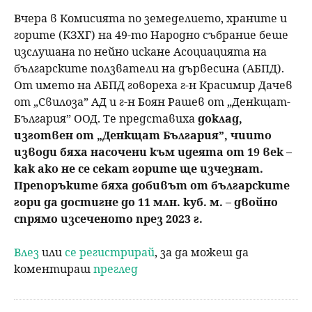
Вчера в Комисията по земеделието, храните и
горите (КЗХГ) на 49-то Народно събрание беше
изслушана по нейно искане Асоциацията на
българските ползватели на дървесина (АБПД).
От името на АБПД говореха г-н Красимир Дачев
от „Свилоза” АД и г-н Боян Рашев от „Денкщат-
България” ООД. Те представиха
доклад,
изготвен от „Денкщат България”, чиито
изводи бяха насочени към идеята от 19 век –
как ако не се секат горите ще изчезнат.
Препоръките бяха добивът от българските
гори да достигне до 11 млн. куб. м. –
двойно
спрямо изсеченото през 2023 г.
Влез
или
се регистрирай
, за да можеш да
коментираш
преглед