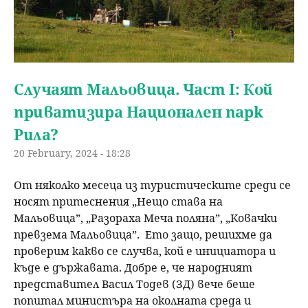
Случаят Мальовица. Част I: Кой
приватизира Национален парк
Рила?
20 February, 2024 - 18:28
От няколко месеца из туристическите среди се
носят притеснения „Нещо става на
Мальовица”, „Разораха Меча поляна”, „Ковачки
превзема Мальовица”. Ето защо, решихме да
проверим какво се случва, кой е инициатора и
къде е държавата. Добре е, че народният
представител Васил Тодев (ЗД) вече беше
попитал министъра на околната среда и