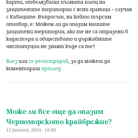
карти, отбелязващи пълната площ на
защитените територии с ясни граници – случая
с Каваците. Въпросът, на който търсим
отговор, е: Можем ли да опазим нашите
защитени територии, ако те не са отразени в
кадастъра и обществото и държавните
институции не знаят къде са те?
Влез
или
се регистрирай
, за да можеш да
коментираш
преглед
Може ли все още да опазим
Черноморското крайбрежие?
15 January, 2024 - 18:00